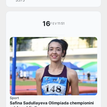
3575
agentligi hamkorligida "SAVE Aral" (Orol...
16
11:51
FEV
Sport
Safina Sadullayeva Olimpiada chempionini