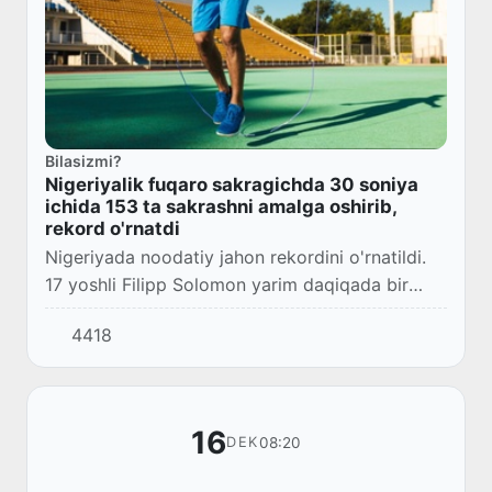
Bilasizmi?
Nigeriyalik fuqaro sakragichda 30 soniya
ichida 153 ta sakrashni amalga oshirib,
rekord o'rnatdi
Nigeriyada noodatiy jahon rekordini o'rnatildi.
17 yoshli Filipp Solomon yarim daqiqada bir
oyog'ida sakragichda 153 marta sakrashni
4418
amalga oshirdi. Tegishli video ijtimoiy tarmoql...
16
08:20
DEK