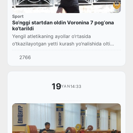
Sport
So‘nggi startdan oldin Voronina 7 pog‘ona
ko‘tarildi
Yengil atletikaning ayollar o‘rtasida
o‘tkazilayotgan yetti kurash yo‘nalishida olti
dastur ortda qoldi. Unda Vakilimiz Yekaterina
2766
Voronina ishtirok etmoqda.
19
14:33
YAN