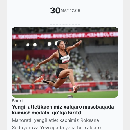
30
12:09
MAY
Sport
Yengil atletikachimiz xalqaro musobaqada
kumush medalni qoʻlga kiritdi
Mahoratli yengil atletikachimiz Roksana
Xudoyorova Yevropada yana bir xalqaro