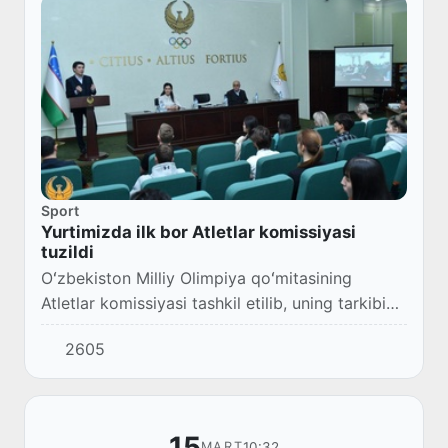
Sport
Yurtimizda ilk bor Atletlar komissiyasi
tuzildi
Oʻzbekiston Milliy Olimpiya qoʻmitasining
Atletlar komissiyasi tashkil etilib, uning tarkibi
shakllantirildi.
2605
15
10:32
MART