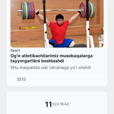
Sport
Og'ir atletikachilarimiz musobaqalarga
tayyorgarlikni boshlashdi
SHu maqsadda ular Ukrainaga yo'l olishdi
3515
11
16:44
DEK