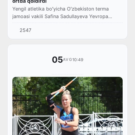
ortda qoldirdi
Yengil atletika boʻyicha Oʻzbekiston terma
jamoasi vakili Safina Sadullayeva Yevropa
turnirlaridagi ishtirokini davom ettiradi.
2547
05
10:49
AVG