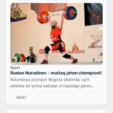
Sport
Ruslan Nurudinov - mutlaq jahon chempioni!
Kolumbiya poytaxti Bogota shahrida og'ir
atletika bo'yicha kattalar o'rtasidagi jahon
chempionati davom etmoqda.
6647