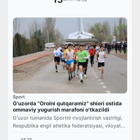
Sport
G'uzorda "Orolni qutqaramiz" shiori ostida
ommaviy yugurish marafoni o'tkazildi
G'uzor tumanida Sportni rivojlantirish vazirligi,
Respublika engil atletika federatsiyasi, viloyat
va tuman hokimligi hamda Yoshlar ishlari