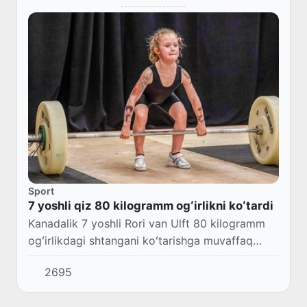
Sport
7 yoshli qiz 80 kilogramm ogʻirlikni koʻtardi
Kanadalik 7 yoshli Rori van Ulft 80 kilogramm
ogʻirlikdagi shtangani koʻtarishga muvaffaq
boʻldi, deya xabar berdi Daily Mail nashri.
2695