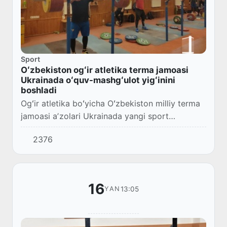
Sport
Oʻzbekiston ogʻir atletika terma jamoasi
Ukrainada oʻquv-mashgʻulot yigʻinini
boshladi
Ogʻir atletika boʻyicha Oʻzbekiston milliy terma
jamoasi aʼzolari Ukrainada yangi sport
mavsumining dastlabki oʻquv-mashgʻulotlar
2376
yigʻiniga kirishdi.
16
13:05
YAN