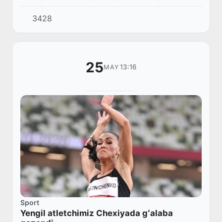
musobaqada ishtirok etdi.
3428
25
13:16
MAY
Sport
Yengil atletchimiz Chexiyada gʻalaba