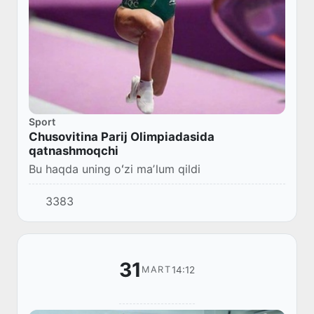
Sport
Chusovitina Parij Olimpiadasida
qatnashmoqchi
Bu haqda uning oʻzi maʼlum qildi
3383
31
14:12
MART