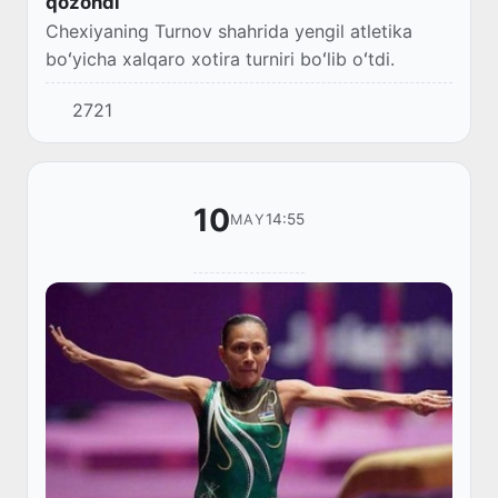
qozondi
Chexiyaning Turnov shahrida yengil atletika
boʻyicha xalqaro xotira turniri boʻlib oʻtdi.
2721
10
14:55
MAY