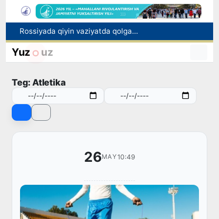
Rossiyada qiyin vaziyatda qolgan yuzlab o‘zbekistonliklar ortga qaytarildi
2030 yilgacha xavfli chiqindilarni qayta ishlash darajasi 20 foizga yetkaziladi
Oʻzbekiston ilk bor Xalqaro informatika olimpiadasi — IOI 2026ga mezbonlik qiladi
Yuz
uz
Toshkentda PPX inspektori 13 yoshli bolani qutqarib qoldi
Oʻzbekistonda Barqaror rivojlanish maqsadlari oyligiga start berildi
Teg: Atletika
26
10:49
MAY