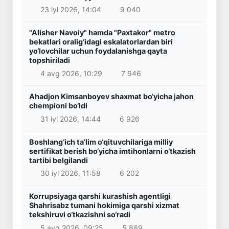
23 iyl 2026, 14:04
9 040
"Alisher Navoiy" hamda "Paxtakor" metro
bekatlari oralig‘idagi eskalatorlardan biri
yo‘lovchilar uchun foydalanishga qayta
topshiriladi
4 avg 2026, 10:29
7 946
Ahadjon Kimsanboyev shaxmat bo‘yicha jahon
chempioni bo‘ldi
31 iyl 2026, 14:44
6 926
Boshlang‘ich ta’lim o‘qituvchilariga milliy
sertifikat berish bo‘yicha imtihonlarni o‘tkazish
tartibi belgilandi
30 iyl 2026, 11:58
6 202
Korrupsiyaga qarshi kurashish agentligi
Shahrisabz tumani hokimiga qarshi xizmat
tekshiruvi o‘tkazishni so‘radi
5 avg 2026, 09:25
5 869