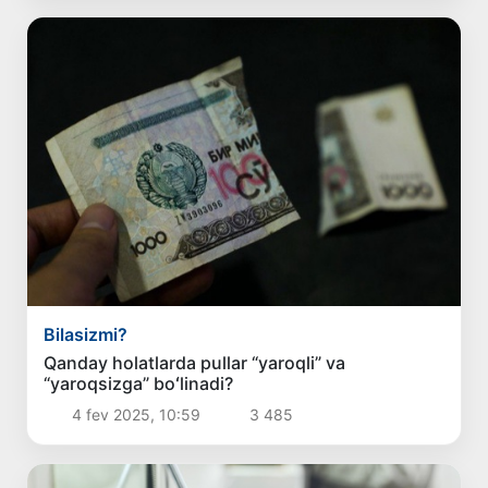
Bilasizmi?
Qanday holatlarda pullar “yaroqli” va
“yaroqsizga” boʻlinadi?
4 fev 2025, 10:59
3 485