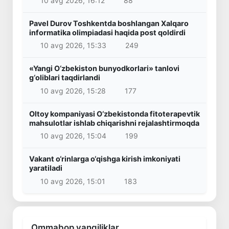
10 avg 2026, 16:12
88
Pavel Durov Toshkentda boshlangan Xalqaro
informatika olimpiadasi haqida post qoldirdi
10 avg 2026, 15:33
249
«Yangi O‘zbekiston bunyodkorlari» tanlovi
g‘oliblari taqdirlandi
10 avg 2026, 15:28
177
Oltoy kompaniyasi O‘zbekistonda fitoterapevtik
mahsulotlar ishlab chiqarishni rejalashtirmoqda
10 avg 2026, 15:04
199
Vakant o‘rinlarga o‘qishga kirish imkoniyati
yaratiladi
10 avg 2026, 15:01
183
Ommabop yangiliklar