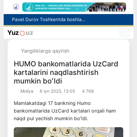
«Yangi O‘zbekiston bunyodkorlari» tanlovi g‘oliblari taqdirlandi
Oltoy kompaniyasi O‘zbekistonda fitoterapevtik mahsulotlar ishlab chiqarishni rejalashtirmoqda
Yuz
uz
Vakant o‘rinlarga o‘qishga kirish imkoniyati yaratiladi
Tataristondagi hujum oqibatida 7 nafar O‘zbekiston fuqarosi halok bo‘ldi
Yangiliklarga qaytish
Pavel Durov Toshkentda boshlangan Xalqaro informatika olimpiadasi haqida post qoldirdi
HUMO bankomatlarida UzCard
kartalarini naqdlashtirish
mumkin boʻldi
Moliya
6 iyn 2023, 13:05
4 768
Mamlakatdagi 17 bankning Humo
bankomatlarida UzCard kartalari orqali ham
naqd pul yechish mumkin boʻldi.