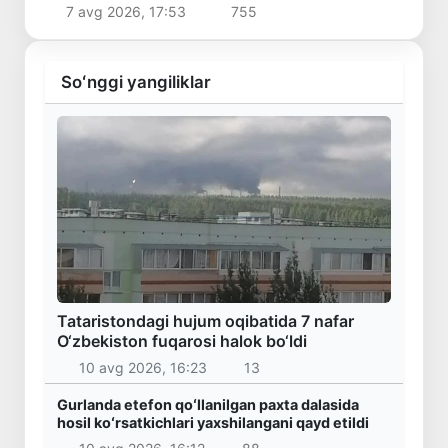
7 avg 2026, 17:53
755
Soʻnggi yangiliklar
Tataristondagi hujum oqibatida 7 nafar
O‘zbekiston fuqarosi halok bo‘ldi
10 avg 2026, 16:23
13
Gurlanda etefon qoʻllanilgan paxta dalasida
hosil koʻrsatkichlari yaxshilangani qayd etildi