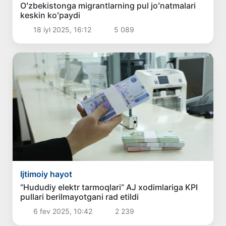
Oʻzbekistonga migrantlarning pul joʻnatmalari
keskin koʻpaydi
18 iyl 2025, 16:12
5 089
Ijtimoiy hayot
“Hududiy elektr tarmoqlari“ AJ xodimlariga KPI
pullari berilmayotgani rad etildi
6 fev 2025, 10:42
2 239