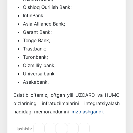
Qishloq Qurilish Bank;
InfinBank;
Asia Alliance Bank;
Garant Bank;
Tenge Bank;
Trastbank;
Turonbank;
Oʻzmilliy bank;
Universalbank
Asakabank.
Eslatib oʻtamiz, oʻtgan yili UZCARD va HUMO
oʻzlarining infratuzilmalarini integratsiyalash
haqidagi memorandumni
imzolashgandi.
Ulashish: