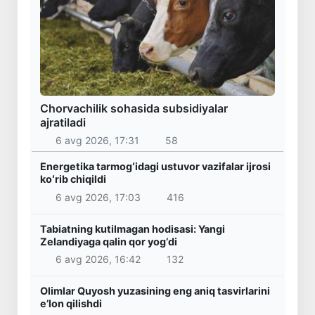
Chorvachilik sohasida subsidiyalar
ajratiladi
6 avg 2026, 17:31
58
Energetika tarmogʻidagi ustuvor vazifalar ijrosi
koʻrib chiqildi
6 avg 2026, 17:03
416
Tabiatning kutilmagan hodisasi: Yangi
Zelandiyaga qalin qor yog‘di
6 avg 2026, 16:42
132
Olimlar Quyosh yuzasining eng aniq tasvirlarini
e’lon qilishdi