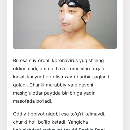
Bu esa suv orqali koronavirus yuqishining
oldini oladi, ammo, havo tomchilari orqali
kasallikni yuqtirib olish xavfi baribir saqlanib
qoladi. Chunki murabbiy va oʻquvchi
mashgʻulotlar paytida bir-biriga yaqin
masofada boʻladi.
Oddiy tibbiyot niqobi esa toʻgʻri kelmaydi,
chunki hoʻl boʻlib ketadi. Yangicha
koʻrinishdagi mahsulot tasviri Rockin Pool