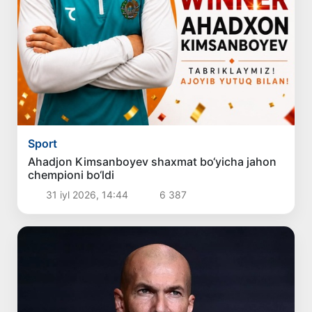
Sport
Ahadjon Kimsanboyev shaxmat bo‘yicha jahon
chempioni bo‘ldi
31 iyl 2026, 14:44
6 387