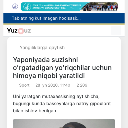
Olimlar Quyosh yuzasining eng aniq tasvirlarini e’lon qilishdi
Bosh konsulxona ko‘magida insultga chalingan hamyurtimiz Olmaotadan yurtimizga qaytarildi
Yuz
uz
Qo‘qon YUNESKOning Media va axborot savodxonligi bo‘yicha Global alyansiga qo‘shildi
Chorvachilik sohasida subsidiyalar ajratiladi
Yangiliklarga qaytish
Tabiatning kutilmagan hodisasi: Yangi Zelandiyaga qalin qor yog‘di
Yaponiyada suzishni
oʻrgatadigan yoʻriqchilar uchun
himoya niqobi yaratildi
Sport
28 iyn 2020, 11:40
2 209
Uni yaratgan mutaxassisning aytishicha,
bugungi kunda basseynlarga natriy gipoxlorit
bilan ishlov berilgan.