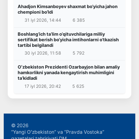
Ahadjon Kimsanboyev shaxmat bo‘yicha jahon
chempioni bo‘ldi
31 iyl 2026, 14:44
6 385
Boshlang‘ich ta’lim o‘qituvchilariga milliy
sertifikat berish bo‘yicha imtihonlarni o‘tkazish
tartibi belgilandi
30 iyl 2026, 11:58
5 792
Oʻzbekiston Prezidenti Ozarbayjon bilan amaliy
hamkorlikni yanada kengaytirish muhimligini
taʼkidladi
17 iyl 2026, 20:42
5 625
© 2026
“Yangi Oʻzbekiston” va “Pravda Vostoka”
gazetalari tahririyati DM