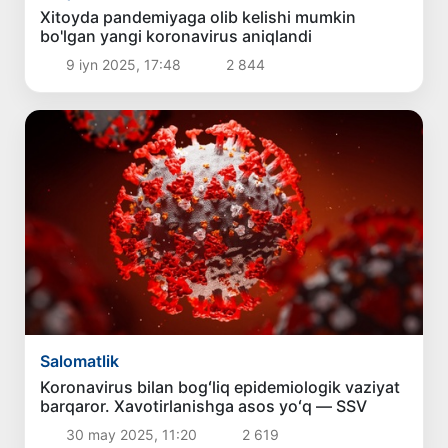
Xitoyda pandemiyaga olib kelishi mumkin
bo'lgan yangi koronavirus aniqlandi
9 iyn 2025, 17:48
2 844
Salomatlik
Koronavirus bilan bogʻliq epidemiologik vaziyat
barqaror. Xavotirlanishga asos yoʻq — SSV
30 may 2025, 11:20
2 619