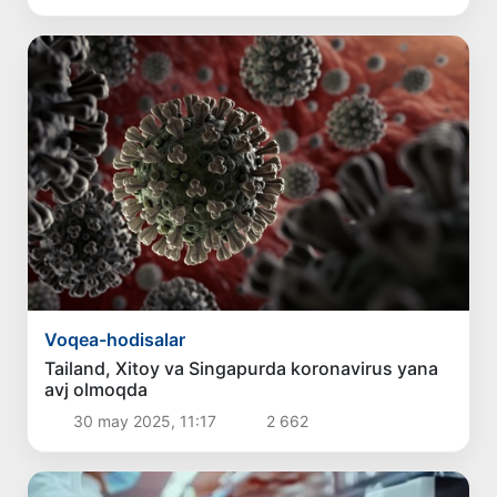
Voqea-hodisalar
Tailand, Xitoy va Singapurda koronavirus yana
avj olmoqda
30 may 2025, 11:17
2 662