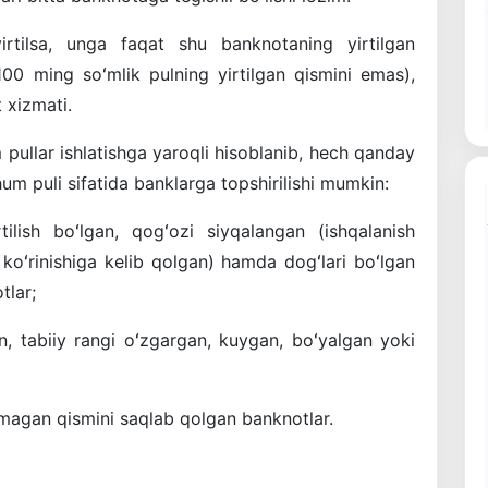
rtilsa, unga faqat shu banknotaning yirtilgan
00 ming soʻmlik pulning yirtilgan qismini emas),
 xizmati.
pullar ishlatishga yaroqli hisoblanib, hech qanday
hum puli sifatida banklarga topshirilishi mumkin:
ilish boʻlgan, qogʻozi siyqalangan (ishqalanish
oʻrinishiga kelib qolgan) hamda dogʻlari boʻlgan
tlar;
n, tabiiy rangi oʻzgargan, kuygan, boʻyalgan yoki
magan qismini saqlab qolgan banknotlar.