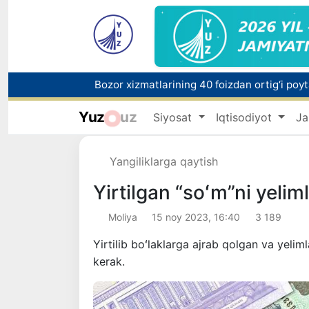
“Men tanigan O‘zbekiston!”
Yuz
uz
Siyosat
Iqtisodiyot
Ja
O'zbekistonda zilzila sodir bo'ldi
Yangiliklarga qaytish
Yirtilgan “soʻm”ni yeli
Moliya
15 noy 2023, 16:40
3 189
Yirtilib boʻlaklarga ajrab qolgan va yeli
kerak.