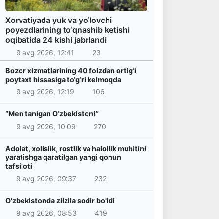
Xorvatiyada yuk va yo‘lovchi
poyezdlarining to‘qnashib ketishi
oqibatida 24 kishi jabrlandi
9 avg 2026, 12:41
23
Bozor xizmatlarining 40 foizdan ortig‘i
poytaxt hissasiga to‘g‘ri kelmoqda
9 avg 2026, 12:19
106
“Men tanigan O‘zbekiston!”
9 avg 2026, 10:09
270
Adolat, xolislik, rostlik va halollik muhitini
yaratishga qaratilgan yangi qonun
tafsiloti
9 avg 2026, 09:37
232
O'zbekistonda zilzila sodir bo'ldi
9 avg 2026, 08:53
419