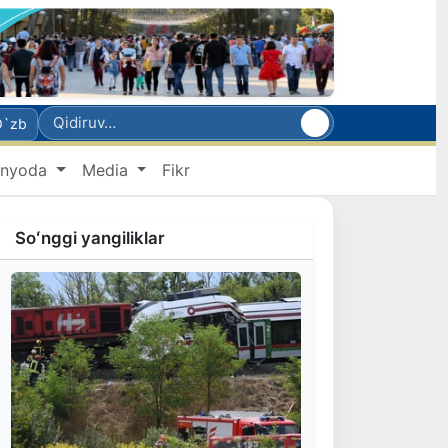
O`zb
nyoda
Media
Fikr
Soʻnggi yangiliklar