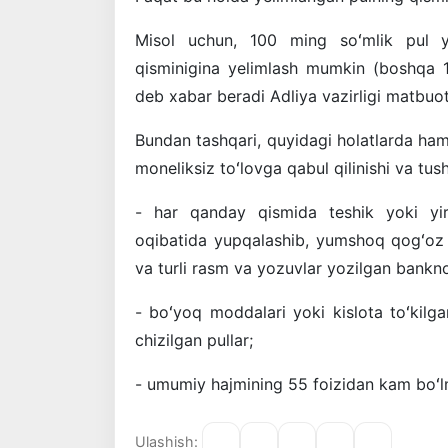
Misol uchun, 100 ming soʻmlik pul yi
qisminigina yelimlash mumkin (boshqa 1
deb xabar beradi Adliya vazirligi matbuot
Bundan tashqari, quyidagi holatlarda ham 
moneliksiz toʻlovga qabul qilinishi va tus
- har qanday qismida teshik yoki yirt
oqibatida yupqalashib, yumshoq qogʻoz k
va turli rasm va yozuvlar yozilgan bankno
- boʻyoq moddalari yoki kislota toʻkilga
chizilgan pullar;
- umumiy hajmining 55 foizidan kam boʻl
Ulashish: