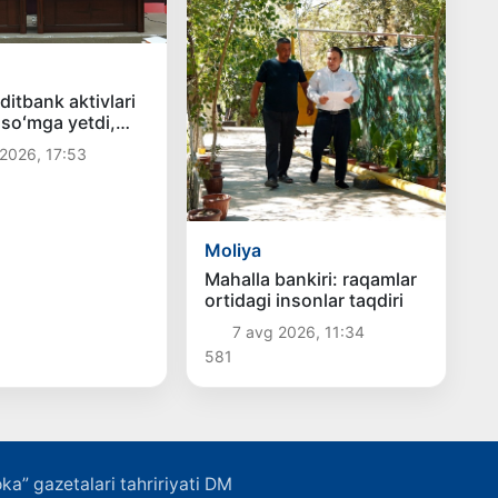
ditbank aktivlari
 soʻmga yetdi,
tingni BB
2026, 17:53
ga oshirdi
Moliya
Mahalla bankiri: raqamlar
ortidagi insonlar taqdiri
7 avg 2026, 11:34
581
ka” gazetalari tahririyati DM