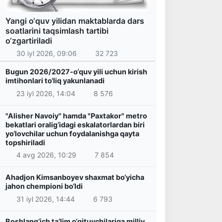
Yangi o‘quv yilidan maktablarda dars
soatlarini taqsimlash tartibi
o‘zgartiriladi
30 iyl 2026, 09:06
32 723
Bugun 2026/2027-o‘quv yili uchun kirish
imtihonlari to‘liq yakunlanadi
23 iyl 2026, 14:04
8 576
"Alisher Navoiy" hamda "Paxtakor" metro
bekatlari oralig‘idagi eskalatorlardan biri
yo‘lovchilar uchun foydalanishga qayta
topshiriladi
4 avg 2026, 10:29
7 854
Ahadjon Kimsanboyev shaxmat bo‘yicha
jahon chempioni bo‘ldi
31 iyl 2026, 14:44
6 793
Boshlang‘ich ta’lim o‘qituvchilariga milliy