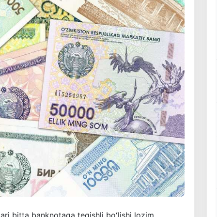
ri bitta banknotaga tegishli boʻlishi lozim.