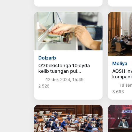
Dolzarb
Moliya
Oʻzbekistonga 10 oyda
AQSH inv
kelib tushgan pul
kompaniy
oʻtkazmalari 12,6 milliard
12 dek 2024, 15:49
mamlakat
dollarni tashkil qildi
18 sen
2 526
qogʻozla
3 693
qiziqish 