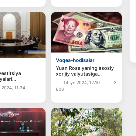
Voqea-hodisalar
Yuan Rossiyaning asosiy
estitsiya
xorijiy valyutasiga
alari
aylanadi
14 iyn 2024, 12:10
2
imiz qimmatli
 2024, 11:34
808
ri bozoriga
bildirdi