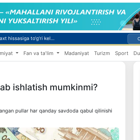
Bozor xizmatlarining 40 foizdan ortig‘i poytaxt hissasiga to‘g‘ri kelmoqda
miyat
Fan va ta'lim
Madaniyat
Turizm
Sport
Du
Adolat, xolislik, rostlik va halollik muhitini yaratishga qaratilgan yangi qonun tafsiloti
Xorvatiyada yuk va yo‘lovchi poyezdlarining to‘qnashib ketishi oqibatida 24 kishi jabrlandi
mlab ishlatish mumkinmi?
mlangan pullar har qanday savdoda qabul qilinishi