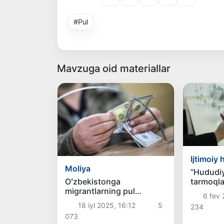
#Pul
Mavzuga oid materiallar
Ijtimoiy 
Moliya
“Hududiy
tarmoqla
Oʻzbekistonga
KPI pulla
migrantlarning pul
6 fev 
rad etildi
joʻnatmalari keskin
18 iyl 2025, 16:12
5
234
koʻpaydi
073