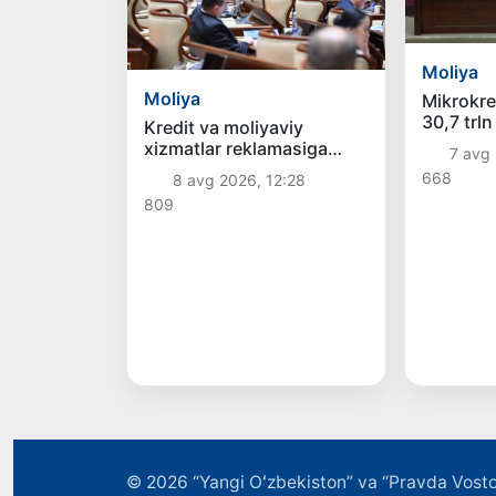
Moliya
Moliya
Mikrokre
30,7 trln
Kredit va moliyaviy
Fitch rey
xizmatlar reklamasiga
7 avg 
darajasi
ogohlantirish talabi
668
8 avg 2026, 12:28
kiritiladi
809
© 2026
“Yangi Oʻzbekiston” va “Pravda Vosto