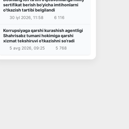
sertifikat berish bo‘yicha imtihonlarni
o‘tkazish tartibi belgilandi
30 iyl 2026, 11:58
6 116
Korrupsiyaga qarshi kurashish agentligi
Shahrisabz tumani hokimiga qarshi
xizmat tekshiruvi o‘tkazishni so‘radi
5 avg 2026, 09:25
5 768