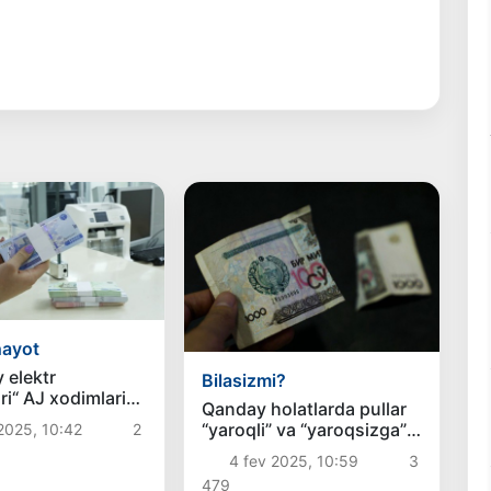
hayot
 elektr
Bilasizmi?
ri“ AJ xodimlariga
Qanday holatlarda pullar
ri berilmayotgani
“yaroqli” va “yaroqsizga”
2025, 10:42
2
boʻlinadi?
4 fev 2025, 10:59
3
479