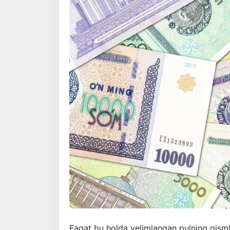
Faqat bu holda yelimlangan pulning qismla