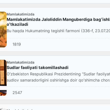
Mamlakatimizda
Mamlakatimizda Jaloliddin Manguberdiga bagʻishla
oʻtkaziladi
Bu haqda Hukumatning tegishli farmoni (336-f, 23.07.202
1819
Mamlakatimizda
Sudlar faoliyati takomillashadi
Oʻzbekiston Respublikasi Prezidentining “Sudlar faoliyat
sudlov samaradorligini oshirishga doir qoʻshimcha chora-
2547