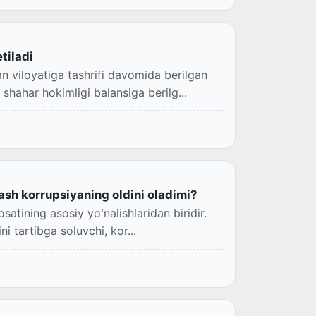
tiladi
 viloyatiga tashrifi davomida berilgan
hahar hokimligi balansiga berilg...
ash korrupsiyaning oldini oladimi?
atining asosiy yoʻnalishlaridan biridir.
ni tartibga soluvchi, kor...