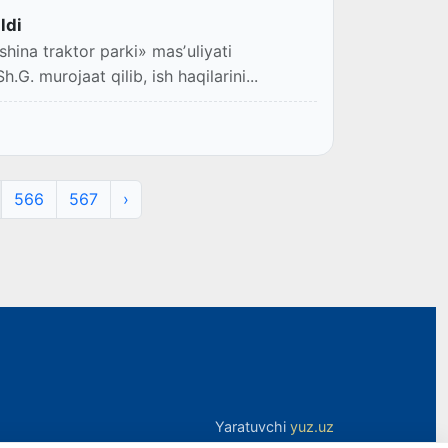
ldi
hina traktor parki» masʼuliyati
.G. murojaat qilib, ish haqilarini...
566
567
›
Yaratuvchi
yuz.uz