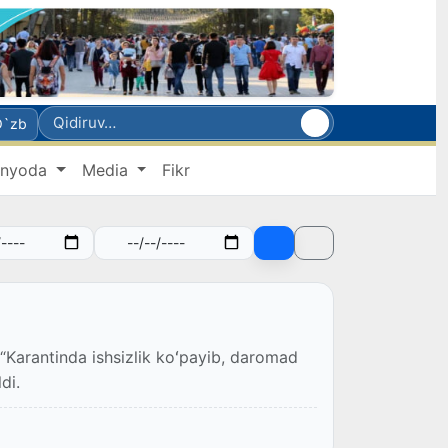
O`zb
nyoda
Media
Fikr
 “Karantinda ishsizlik koʻpayib, daromad
di.