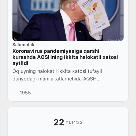
Salomatlik
Koronavirus pandemiyasiga qarshi
kurashda AQSHning ikkita halokatli xatosi
aytildi
Oq uyning halokatli ikkita xatosi tufayli
dunyodagi mamlakatlar ichida AQSH
koronavirusdan eng koʻp aziyat chekdi, deb
1955
yozadi Focus nemis jurnali.
22
14:33
IYL