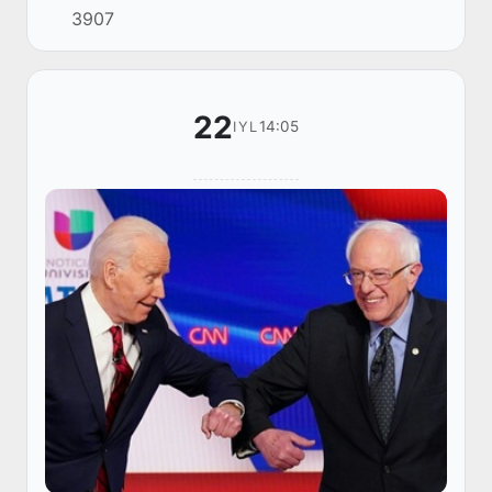
3907
22
14:05
IYL