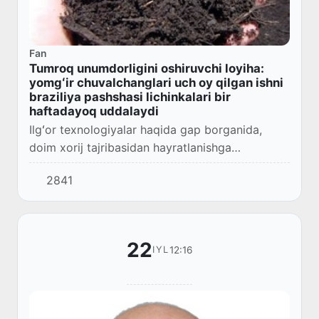
Fan
Tumroq unumdorligini oshiruvchi loyiha:
yomgʻir chuvalchanglari uch oy qilgan ishni
braziliya pashshasi lichinkalari bir
haftadayoq uddalaydi
Ilgʻor texnologiyalar haqida gap borganida,
doim xorij tajribasidan hayratlanishga
odatlanganmiz. Ammo yurtimiz olimlari ham
2841
turli ixtirolar, foydali hamda innovatsion
texnologiyal...
22
12:16
IYL