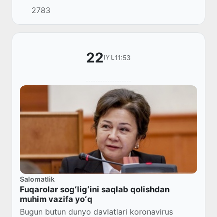
2783
22
11:53
IYL
Salomatlik
Fuqarolar sogʻligʻini saqlab qolishdan
muhim vazifa yoʻq
Bugun butun dunyo davlatlari koronavirus