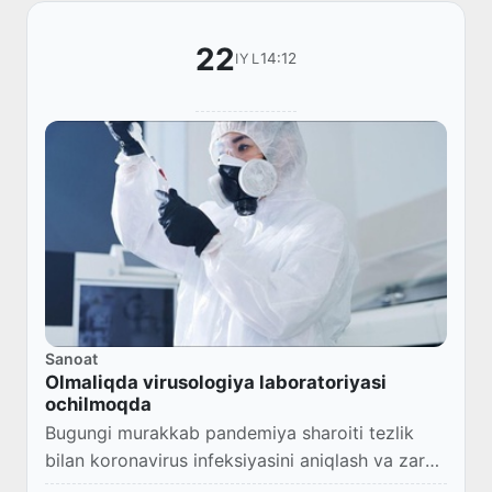
22
14:12
IYL
Sanoat
Olmaliqda virusologiya laboratoriyasi
ochilmoqda
Bugungi murakkab pandemiya sharoiti tezlik
bilan koronavirus infeksiyasini aniqlash va zarur
chora-tadbirlarni qoʻllashni taqozo etmoqda.