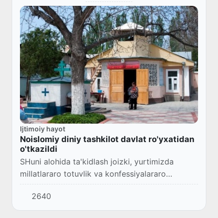
Ijtimoiy hayot
Noislomiy diniy tashkilot davlat ro'yxatidan
o'tkazildi
SHuni alohida ta'kidlash joizki, yurtimizda
millatlararo totuvlik va konfessiyalararo
do'stlikni mustahkamlash tinchlik, totuvlik,
2640
barqarorlikning muhim omilidir.