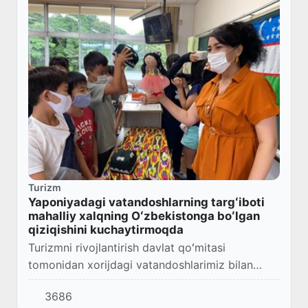
Turizm
Yaponiyadagi vatandoshlarning targʻiboti
mahalliy xalqning Oʻzbekistonga boʻlgan
qiziqishini kuchaytirmoqda
Turizmni rivojlantirish davlat qoʻmitasi
tomonidan xorijdagi vatandoshlarimiz bilan
hamkorlikda Oʻzbekistonning turizm salohiyati,
3686
shu jumladan tarixi, madaniyati va urf-