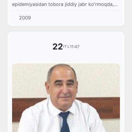
epidemiyasidan tobora jiddiy jabr koʻrmoqda,
yuzaga kelgan oʻta ogʻir va murakkab sharoit,
2009
birinchi navbatda, bashariyatdan yana-da
hushyor...
22
11:47
IYL