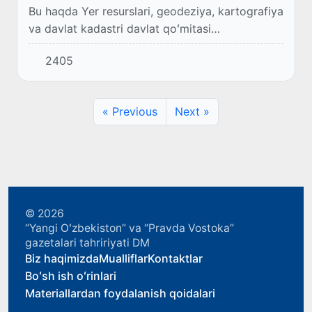
Bu haqda Yer resurslari, geodeziya, kartografiya
va davlat kadastri davlat qoʻmitasi
raisi Xalilillo To‘raxo‘jayev yuz.uz sayti muxbiriga
2405
soʻzlab berdi.
« Previous
Next »
© 2026
“Yangi Oʻzbekiston” va “Pravda Vostoka”
gazetalari tahririyati DM
Biz haqimizda
Mualliflar
Kontaktlar
Boʻsh ish oʻrinlari
Materiallardan foydalanish qoidalari