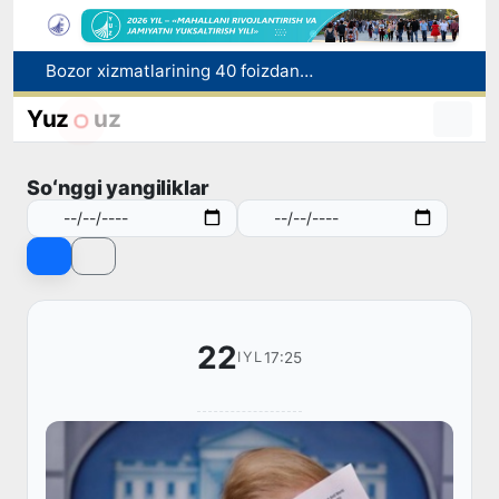
Bozor xizmatlarining 40 foizdan ortig‘i poytaxt hissasiga to‘g‘ri kelmoqda
“Men tanigan O‘zbekiston!”
Adolat, xolislik, rostlik va halollik muhitini yaratishga qaratilgan yangi qonun tafsiloti
Yuz
uz
O'zbekistonda zilzila sodir bo'ldi
Xorvatiyada yuk va yo‘lovchi poyezdlarining to‘qnashib ketishi oqibatida 24 kishi jabrlandi
Soʻnggi yangiliklar
22
17:25
IYL