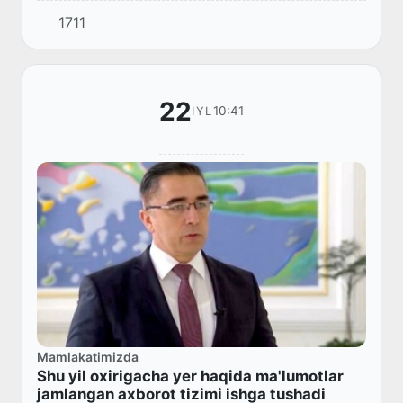
1711
22
10:41
IYL
Mamlakatimizda
Shu yil oxirigacha yer haqida ma'lumotlar
jamlangan axborot tizimi ishga tushadi