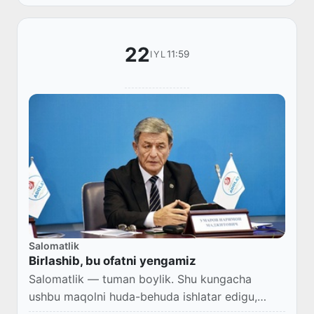
22
11:59
IYL
Salomatlik
Birlashib, bu ofatni yengamiz
Salomatlik — tuman boylik. Shu kungacha
ushbu maqolni huda-behuda ishlatar edigu,
magʻzini doim ham chaqmasdik.