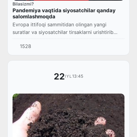
Bilasizmi?
Pandemiya vaqtida siyosatchilar qanday
salomlashmoqda
Evropa ittifoqi sammitidan olingan yangi
suratlar va siyosatchilar tirsaklarni urishtirib
salomlashishi aks etgan arxiv suratlarini
1528
e'tiboringizga havola etamiz.
22
13:45
IYL