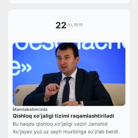
odatlarini...
22
11:11
IYL
Mamlakatimizda
Qishloq xoʻjaligi tizimi raqamlashtiriladi
Bu haqda qishloq xoʻjaligi vaziri Jamshid
Xoʻjayev yuz.uz sayti muxbiriga soʻzlab berdi.