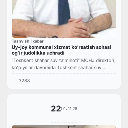
Tashvishli xabar
Uy-joy kommunal xizmat koʻrsatish sohasi
ogʻir judolikka uchradi
“Toshkent shahar suv taʼminoti” MCHJ direktori,
koʻp yillar davomida Toshkent shahar suv
taʼminoti tizimini rivojiga katta hissa qoʻshgan
3288
Mirxidoyatov Toxir Sharapovich 60 yoshida...
22
11:28
IYL