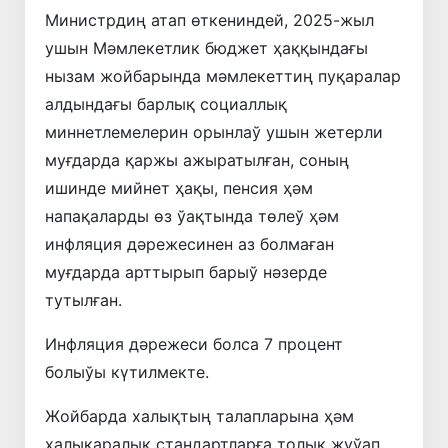
Министрдиң атап өткениндей, 2025-жыл
ушын Мәмлекетлик бюджет ҳаққындағы
нызам жойбарында мәмлекеттиң пуқаралар
алдындағы барлық социаллық
миннетлемелерин орынлаў ушын жетерли
муғдарда қаржы ажыратылған, соның
ишинде мийнет ҳақы, пенсия ҳәм
напақаларды өз ўақтында төлеў ҳәм
инфляция дәрежесинен аз болмаған
муғдарда арттырып барыў нәзерде
тутылған.
Инфляция дәрежеси болса 7 процент
болыўы күтилмекте.
Жойбарда халықтың талапларына ҳәм
халықаралық стандартларға толық жуўап