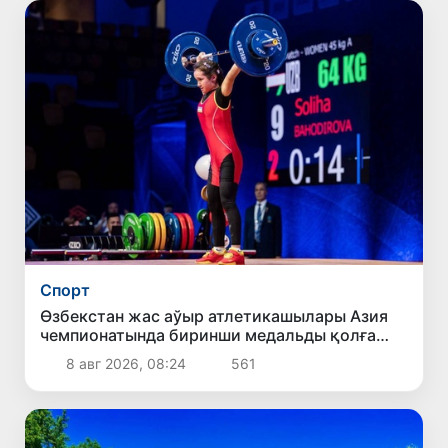
Спорт
Өзбекстан жас аўыр атлетикашылары Азия
чемпионатында биринши медальды қолға
киргизди
8 авг 2026, 08:24
561