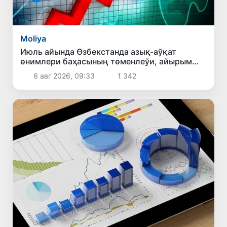
Moliya
Июль айында Өзбекстанда азық-аўқат
өнимлери баҳасының төменлеўи, айырым
товарлар ҳәм хызметлер баҳасының өсиўи
6 авг 2026, 09:33
1 342
бақланды