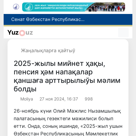
Сенат Өзбекстан Республикасы Президенти Администрациясының ҳуқықый статусы ҳаққындағы Конституциялық нызамды мақуллады
Өзбекстан жас аўыр атлетикашылары Азия чемпионатында биринши медальды қолға киргизди
Yuz
uz
8-август күни ушын ҳаўа райы мағлыўматы
Елимиз дөретиўшилери өз кәсиби ҳәм мийнети менен мақтанады
Жаңалықларға қайтыў
Орайлық Азия мәмлекетлери Сырдәрья бассейнинде суўды есапқа алыўды автоматластырыў жойбарын мақуллады
2025-жылы мийнет ҳақы,
пенсия ҳәм напақалар
қаншаға арттырылыўы мәлим
болды
Moliya
27 ноя 2024, 16:37
998
26-ноябрь күни Олий Мажлис Нызамшылық
палатасының гезектеги мәжилиси болып
өтти. Онда, соның ишинде, «2025-жыл ушын
Өзбекстан Республикасының Мәмлекетлик