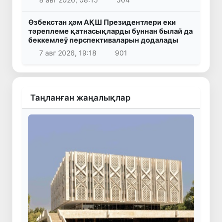
Өзбекстан ҳәм АҚШ Президентлери еки
тәреплеме қатнасықларды буннан былай да
беккемлеў перспективаларын додалады
7 авг 2026, 19:18
901
Таңланған жаңалықлар