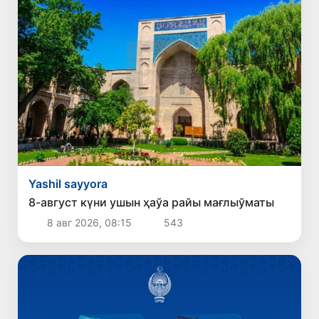
Yashil sayyora
8-август күни ушын ҳаўа райы мағлыўматы
8 авг 2026, 08:15
543