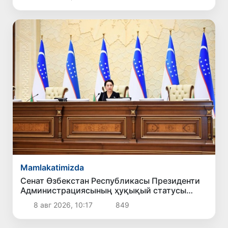
Mamlakatimizda
Сенат Өзбекстан Республикасы Президенти
Администрациясының ҳуқықый статусы
ҳаққындағы Конституциялық нызамды
8 авг 2026, 10:17
849
мақуллады