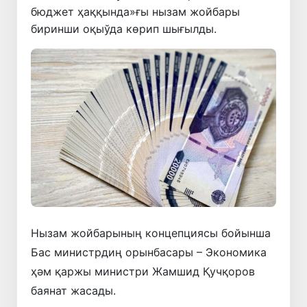
бюджет ҳаққында»ғы нызам жойбары
биринши оқыўда көрип шығылды.
Нызам жойбарының концепциясы бойынша
Бас министрдиң орынбасары – Экономика
ҳәм қаржы министри Жамшид Қучқоров
баянат жасады.