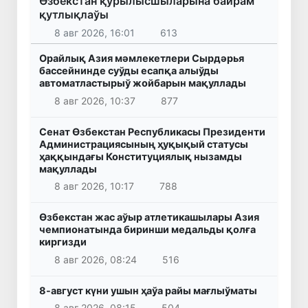
Өзбекстан қурылысшыларына байрам
қутлықлаўы
8 авг 2026, 16:01
613
Орайлық Азия мәмлекетлери Сырдәрья
бассейнинде суўды есапқа алыўды
автоматластырыў жойбарын мақуллады
8 авг 2026, 10:37
877
Сенат Өзбекстан Республикасы Президенти
Администрациясының ҳуқықый статусы
ҳаққындағы Конституциялық нызамды
мақуллады
8 авг 2026, 10:17
788
Өзбекстан жас аўыр атлетикашылары Азия
чемпионатында биринши медальды қолға
киргизди
8 авг 2026, 08:24
516
8-август күни ушын ҳаўа райы мағлыўматы
8 авг 2026, 08:15
504