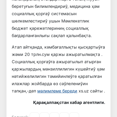
беретуғын билимлендириў, медицина ҳәм
социаллық қорғаў системасын
шөлкемлестириў ушын Мәмлекетлик
бюджет қәрежетлериниң социаллық
бағдарланғанлығы сақлап қалынбақта.
Атап айтқанда, кәмбағаллықты қысқартыўға
жәми 20 трлн.сум қаржы ажыратылмақта .
Социаллық қорғаўға ажыратылып атырған
қаржылардың мәнзиллилигин күшейтиў ҳәм
нәтийжелилигин тәмийинлеўге қаратылған
илажлар жойбарда өз сәўлелениўин
тапқан,-деп
мәлимлеме береди
xs.uz сайты .
Қарақалпақстан хабар агентлиги.