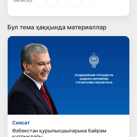
Бөлисиў:
Бул тема ҳаққында материаллар
Сиясат
Өзбекстан қурылысшыларына байрам
қутлықлаўы