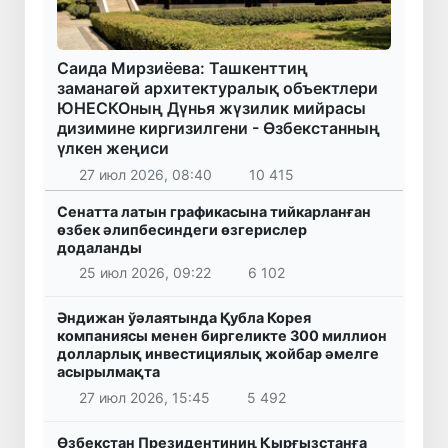
Саида Мирзиёева: Ташкенттиң
заманагөй архитектуралық объектлери
ЮНЕСКОның Дүнья жүзилик мийрасы
дизимине киргизилгени - Өзбекстанның
үлкен жеңиси
27 июл 2026, 08:40
10 415
Сенатта латын графикасына тийкарланған
өзбек әлипбесиндеги өзгерислер
додаланды
25 июл 2026, 09:22
6 102
Әндижан ўәлаятында Қубла Корея
компаниясы менен биргеликте 300 миллион
долларлық инвестициялық жойбар әмелге
асырылмақта
27 июл 2026, 15:45
5 492
Өзбекстан Президентиниң Қырғызстанға