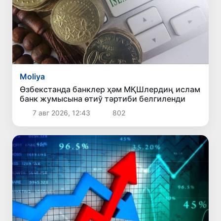
Moliya
Өзбекстанда банклер ҳәм МҚШлердиң ислам
банк жумысына өтиў тәртиби белгиленди
7 авг 2026, 12:43
802