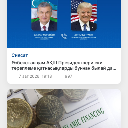
Сиясат
Өзбекстан ҳәм АҚШ Президентлери еки
тәреплеме қатнасықларды буннан былай да
беккемлеў перспективаларын додалады
7 авг 2026, 19:18
997