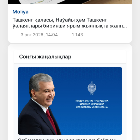
Moliya
Ташкент қаласы, Наўайы ҳәм Ташкент
ўәлаятлары биринши ярым жыллықта жалпы
ишки өнимниң көлеми бойынша жетекшилик
3 авг 2026, 14:04
1 143
етпекте
Соңғы жаңалықлар