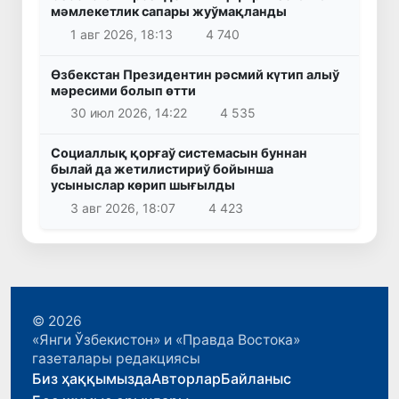
мәмлекетлик сапары жуўмақланды
1 авг 2026, 18:13
4 740
Өзбекстан Президентин рәсмий күтип алыў
мәресими болып өтти
30 июл 2026, 14:22
4 535
Социаллық қорғаў системасын буннан
былай да жетилистириў бойынша
усыныслар көрип шығылды
3 авг 2026, 18:07
4 423
© 2026
«Янги Ўзбекистон» и «Правда Востока»
газеталары редакциясы
Биз ҳаққымызда
Авторлар
Байланыс