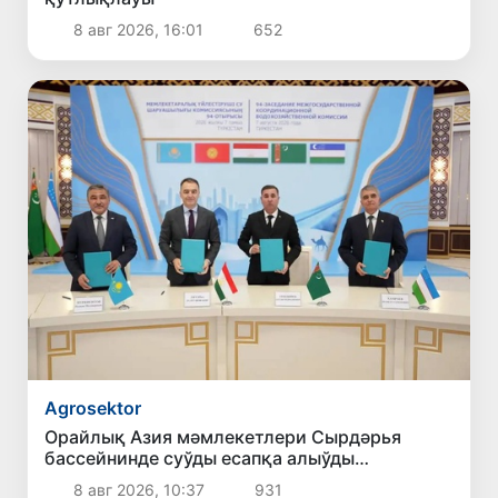
8 авг 2026, 16:01
652
Agrosektor
Орайлық Азия мәмлекетлери Сырдәрья
бассейнинде суўды есапқа алыўды
автоматластырыў жойбарын мақуллады
8 авг 2026, 10:37
931