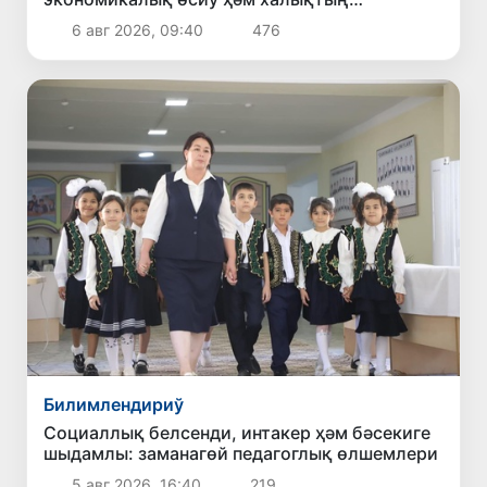
абаданлығына бағдар
6 авг 2026, 09:40
476
Билимлендириў
Социаллық белсенди, интакер ҳәм бәсекиге
шыдамлы: заманагөй педагоглық өлшемлери
5 авг 2026, 16:40
219