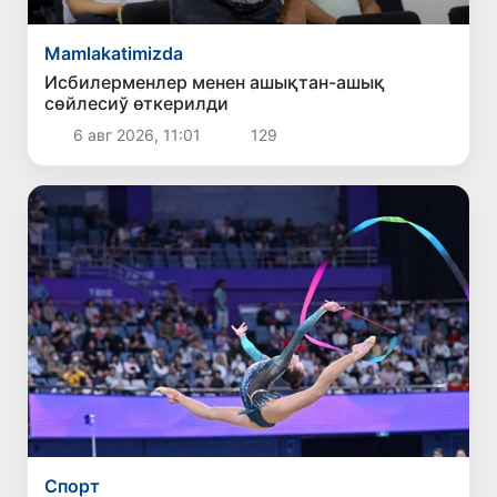
Mamlakatimizda
Исбилерменлер менен ашықтан-ашық
сөйлесиў өткерилди
6 авг 2026, 11:01
129
Спорт