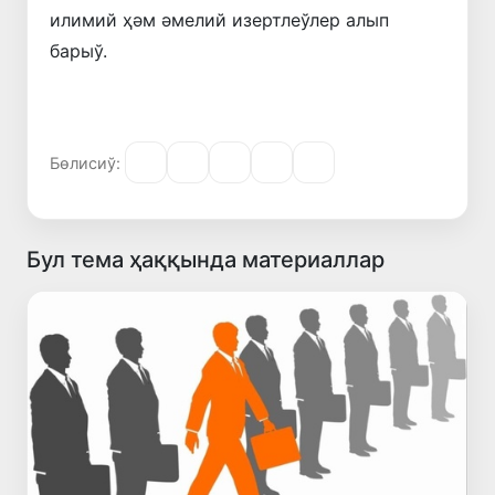
илимий ҳәм әмелий изертлеўлер алып
барыў.
Бөлисиў:
Бул тема ҳаққында материаллар