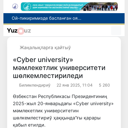
Өзбекстан мал гөши импортын арттырды: Ҳиндстан ҳәм Беларусь тийкарғы жеткерип бериўшилерге айланды
Өзбекстан ўәкиллери көркем гимнастика бойынша жәҳән чемпионатында қатнасады
Yuz
uz
Июль айында Өзбекстанда азық-аўқат өнимлери баҳасының төменлеўи, айырым товарлар ҳәм хызметлер баҳасының өсиўи бақланды
Мәмлекетлик хызмет: лаўазым емес, потенциал ҳәм нәтийже баҳаланатуғын жаңа дәўир
Жаңалықларға қайтыў
Ой-пикиримизде басланған ояныў жоқары шеклерге жетеклеп атыр
«Cyber university»
мәмлекетлик университети
шөлкемлестириледи
Билимлендириў
22 янв 2025, 11:04
5 260
Өзбекстан Республикасы Президентиниң
2025-жыл 20-январьдағы «Cyber university»
мәмлекетлик университетин
шөлкемлестириў ҳаққында"ғы қарары
қабыл етилди.