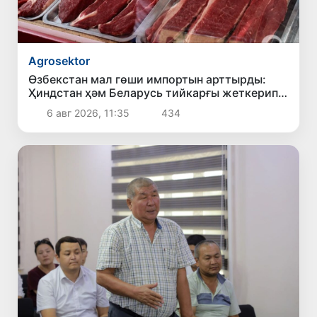
Agrosektor
Өзбекстан мал гөши импортын арттырды:
Ҳиндстан ҳәм Беларусь тийкарғы жеткерип
бериўшилерге айланды
6 авг 2026, 11:35
434