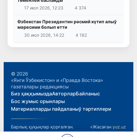
төменлей баслайды
17 июл 2026, 12:23
4 374
Өзбекстан Президентин рәсмий күтип алыў
мәресими болып өтти
30 июл 2026, 14:22
4 182
© 2026
«Янги Ўзбекистон» и «Правда Востока»
газеталары редакциясы
Биз ҳаққымызда
Авторлар
Байланыс
Бос жумыс орынлары
Материалларды пайдаланыў тәртиплери
Барлық ҳуқықлар қорғалған.
«Жасаған
yuz.uz