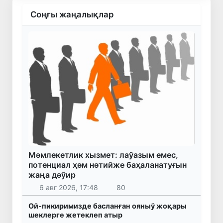
Соңғы жаңалықлар
Мәмлекетлик хызмет: лаўазым емес,
потенциал ҳәм нәтийже баҳаланатуғын
жаңа дәўир
6 авг 2026, 17:48
80
Ой-пикиримизде басланған ояныў жоқары
шеклерге жетеклеп атыр