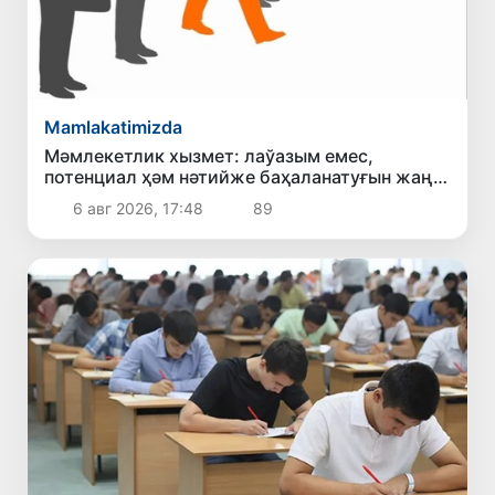
Mamlakatimizda
Мәмлекетлик хызмет: лаўазым емес,
потенциал ҳәм нәтийже баҳаланатуғын жаңа
дәўир
6 авг 2026, 17:48
89