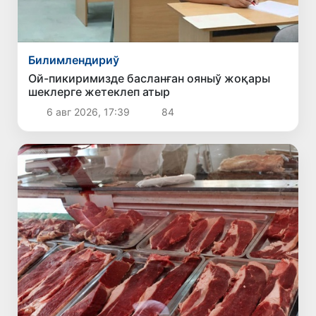
Билимлендириў
Ой-пикиримизде басланған ояныў жоқары
шеклерге жетеклеп атыр
6 авг 2026, 17:39
84