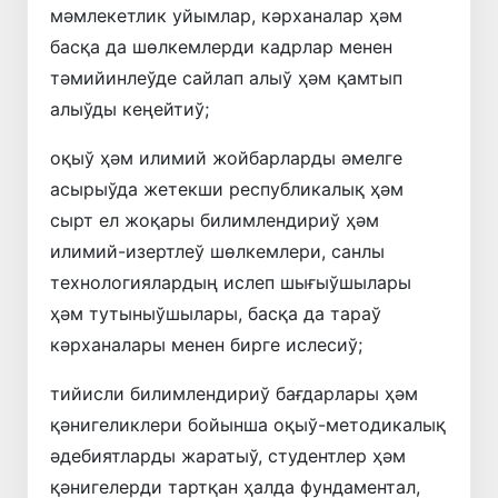
мәмлекетлик уйымлар, кәрханалар ҳәм
басқа да шөлкемлерди кадрлар менен
тәмийинлеўде сайлап алыў ҳәм қамтып
алыўды кеңейтиў;
оқыў ҳәм илимий жойбарларды әмелге
асырыўда жетекши республикалық ҳәм
сырт ел жоқары билимлендириў ҳәм
илимий-изертлеў шөлкемлери, санлы
технологиялардың ислеп шығыўшылары
ҳәм тутыныўшылары, басқа да тараў
кәрханалары менен бирге ислесиў;
тийисли билимлендириў бағдарлары ҳәм
қәнигеликлери бойынша оқыў-методикалық
әдебиятларды жаратыў, студентлер ҳәм
қәнигелерди тартқан ҳалда фундаментал,