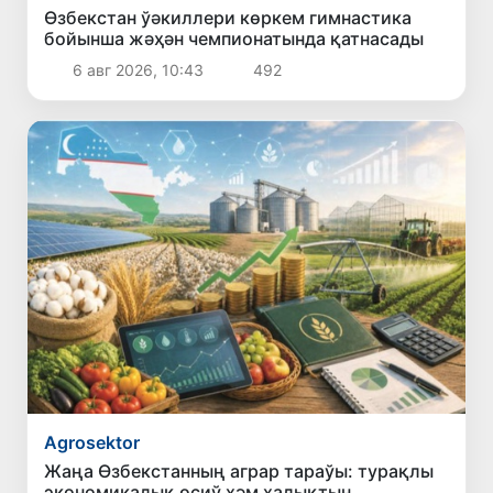
Өзбекстан ўәкиллери көркем гимнастика
бойынша жәҳән чемпионатында қатнасады
6 авг 2026, 10:43
492
Agrosektor
Жаңа Өзбекстанның аграр тараўы: турақлы
экономикалық өсиў ҳәм халықтың