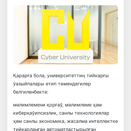
Қарарға бола, университеттиң тийкарғы
ўазыйпалары етип төмендегилер
белгиленбекте:
мәлимлемени қорғаў, мәлимлеме ҳәм
киберқәўипсизлик, санлы технологиялар
ҳәм санлы экономика, жасалма интеллектке
тийкарланған автоматластырылған