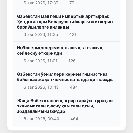
6 авг 2026, 17:39
79
Өзбекстан мал гөши импортын арттырды:
Ҳиндстан ҳәм Беларусь тийкарғы жеткерип
бериўшилерге айланды
6 авг 2026, 11:35
421
Исбилерменлер менен ашықтан-ашық
сөйлесиў өткерилди
6 авг 2026, 11:01
126
Өзбекстан ўәкиллери көркем гимнастика
бойынша жәҳән чемпионатында қатнасады
6 авг 2026, 10:43
484
Жаңа Өзбекстанның аграр тараўы: турақлы
экономикалық өсиў ҳәм халықтың
абаданлығына бағдар
6 авг 2026, 09:40
464