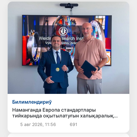
Билимлендириў
Наманганда Европа стандартлары
тийкарында оқытылатуғын халықаралық
кепсерлеў мектеби ашылады
5 авг 2026, 11:56
691