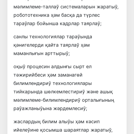
мәлимлеме-таллаў системаларын жаратыў,
робототехника ҳәм басқа да түрлес
тараўлар бойынша кадрлар таярлаў;
санлы технологиялар тараўында
қәнигелерди қайта таярлаў ҳәм
маманлығын арттырыў;
оқыў процесин алдынғы сырт ел
тәжирийбеси ҳәм заманагөй
билимлендириў технологиялары
тийкарында шөлкемлестириў және ашық
мәлимлеме-билимлендириў орталығының
раўажланыўына жәрдемлесиў;
жаслардың билим алыўы ҳәм кәсип
ийелеўине қосымша шараятлар жаратыў,