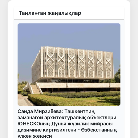
Таңланған жаңалықлар
Саида Мирзиёева: Ташкенттиң
заманагөй архитектуралық объектлери
ЮНЕСКОның Дүнья жүзилик мийрасы
дизимине киргизилгени - Өзбекстанның
үлкен жеңиси