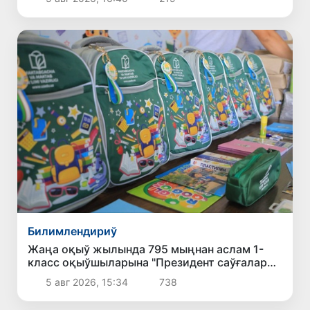
Билимлендириў
Жаңа оқыў жылында 795 мыңнан аслам 1-
класс оқыўшыларына "Президент саўғалары"
тапсырылады
5 авг 2026, 15:34
738