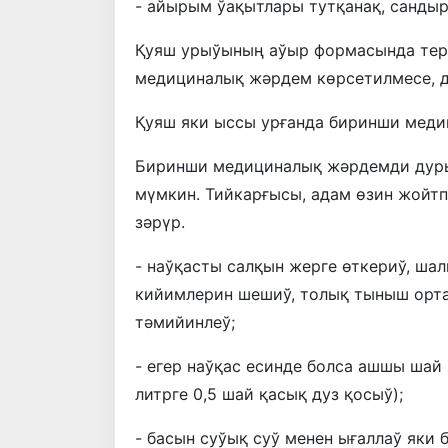
- айырым ўақытлары тутқанақ, сандыр
Қуяш урыўының аўыр формасында тер
медициналық жәрдем көрсетилмесе, д
Қуяш яки ыссы урғанда биринши мед
Биринши медициналық жәрдемди дуры
мүмкин. Тийкарғысы, адам өзин жойт
зәрүр.
- наўқасты салқын жерге өткериў, шал
кийимлерин шешиў, толық тыныш орта
тәмийинлеў;
- егер наўқас есинде болса ашшы шай 
литрге 0,5 шай қасық дуз қосыў);
- басын суўық суў менен ығаллаў яки 