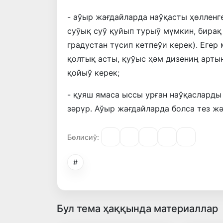
- аўыр жағдайларда наўқасты ҳөлленг
суўық суў қуйып турыў мүмкин, бирақ
градустан түсип кетпеўи керек). Егер
қолтық асты, қуўыс ҳәм дизениң арты
қойыў керек;
- қуяш ямаса ыссы урған наўқаслард
зәрүр. Аўыр жағдайларда болса тез ж
Бөлисиў:
#
Бул тема ҳаққында материаллар