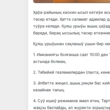
Ҳаўа-райының кескин ысып кетиўи әси
тәсир етеди. Ҳәтте саламат адамлар 
туўра келеди. Қуяш урыўы ашық ҳаўад
береди, бирақ ыссылық тәсир еткенне
Қуяш урыўынан сақланыў ушын бир неш
1. Имканияты болғанша саат 10:00 ден
астында болмаң.
2. Тәбийий гезлемелерден (пахта, кене
3. Әлбетте жеңил, ашық реңли бас ки
көзәйнек тағың.
4. Суў ишиў режимине әмел етиң. Тәр
жақсы баспайды, ал жүректи зорықты