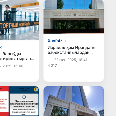
Xavfsizlik
k
Израиль ҳәм Ирандағы
өзбекстанлылардан
а барыўды
имканы болғанынша
тирип атырған
22 июн 2025, 18:41
қәўипсиз аймақларға
ан пуқаралары
4 217
н 2025, 15:46
шығып кетиў соралды
лди