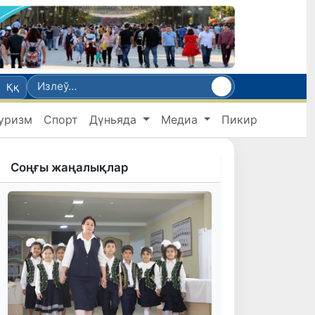
Ққ
уризм
Спорт
Дүньяда
Медиа
Пикир
Соңғы жаңалықлар