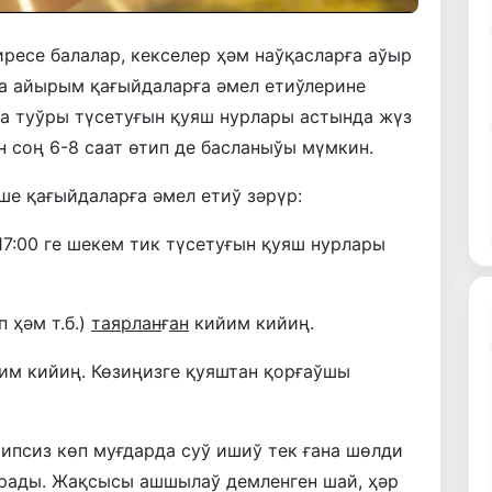
ресе балалар, кекселер ҳәм наўқасларға аўыр
да айырым қағыйдаларға әмел етиўлерине
а туўры түсетуғын қуяш нурлары астында жүз
н соң 6-8 саат өтип де басланыўы мүмкин.
е қағыйдаларға әмел етиў зәрүр:
 17:00 ге шекем тик түсетуғын қуяш нурлары
п ҳәм т.б.)
таярлан
ғ
ан
кийим кийиң.
йим кийиң. Көзиңизге қуяштан қорғаўшы
типсиз көп муғдарда суў ишиў тек ғана шөлди
рады. Жақсысы ашшылаў демленген шай, ҳәр