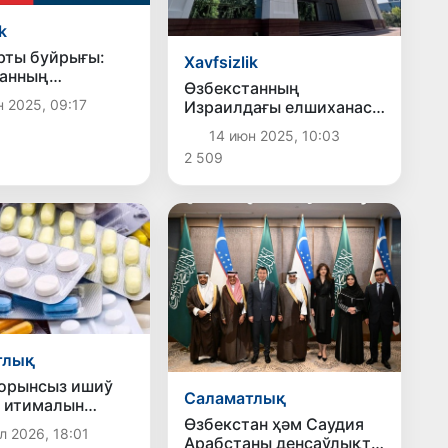
k
рты буйрығы:
Xavfsizlik
танның
Өзбекстанның
ағы елшиханасы
н 2025, 09:17
Израилдағы елшиханасы
 пенен шықты
усы мәмлекетте жасап
14 июн 2025, 10:03
атырған
2 509
өзбекстанлыларға
мүрәжат етти
тлық
орынсыз ишиў
Саламатлық
 итималын
ы
Өзбекстан ҳәм Саудия
л 2026, 18:01
Арабстаны денсаўлықты