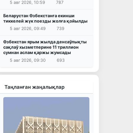
5 авг 2026, 10:59
787
Беларустан Өзбекстанға екинши
тиккелей жүк поезды жолға қойылды
5 авг 2026, 09:49
739
Өзбекстан ярым жылда денсаўлықты
сақлаў хызметлерине 11 триллион
сумнан аслам қаржы жумсады
5 авг 2026, 09:30
693
Таңланған жаңалықлар