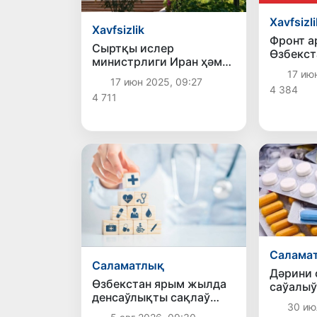
Xavfsizli
Xavfsizlik
Фронт а
Сыртқы ислер
Өзбекс
министрлиги Иран ҳәм
Израилд
17 ию
Израиль аймағында
мүрәжат
17 июн 2025, 09:27
болған Өзбекстан
4 384
4 711
пуқараларына
усыныслар берди
Салама
Саламатлық
Дәрини 
Өзбекстан ярым жылда
саўалыў
денсаўлықты сақлаў
азайтад
30 ию
хызметлерине 11