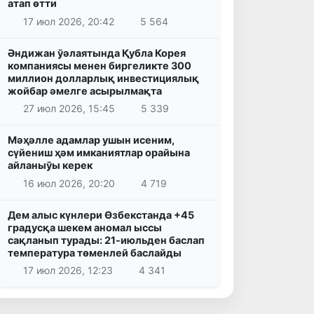
атап өтти
17 июл 2026, 20:42
5 564
Әндижан ўәлаятында Қубла Корея
компаниясы менен биргеликте 300
миллион долларлық инвестициялық
жойбар әмелге асырылмақта
27 июл 2026, 15:45
5 339
Мәҳәлле адамлар ушын исеним,
сүйениш ҳәм имканиятлар орайына
айланыўы керек
16 июл 2026, 20:20
4 719
Дем алыс күнлери Өзбекстанда +45
градусқа шекем аномал ыссы
сақланып турады: 21-июльден баслап
температура төменлей баслайды
17 июл 2026, 12:23
4 341