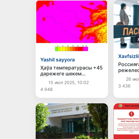
Xavfsizli
Yashil sayyora
Россияғ
Ҳаўа температурасы +45
режелес
дәрежеге шекем
Өзбекст
26 ию
көтериледи -
ескерти
15 июл 2025, 10:02
Өзгидромет
3 436
4 948