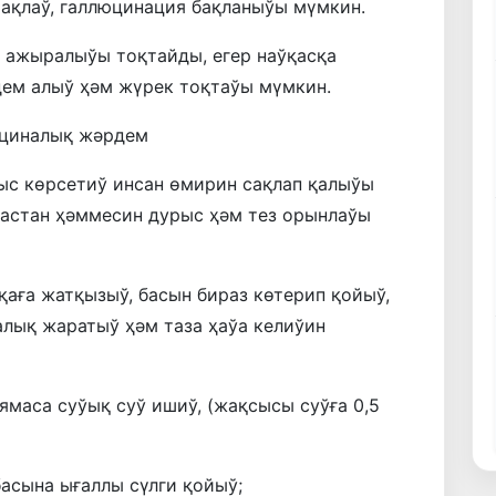
ақлаў, галлюцинация бақланыўы мүмкин.
 ажыралыўы тоқтайды, егер наўқасқа
ем алыў ҳәм жүрек тоқтаўы мүмкин.
ициналық жәрдем
с көрсетиў инсан өмирин сақлап қалыўы
пастан ҳәммесин дурыс ҳәм тез орынлаўы
қаға жатқызыў, басын бираз көтерип қойыў,
лық жаратыў ҳәм таза ҳаўа келиўин
ямаса суўық суў ишиў, (жақсысы суўға 0,5
басына ығаллы сүлги қойыў;