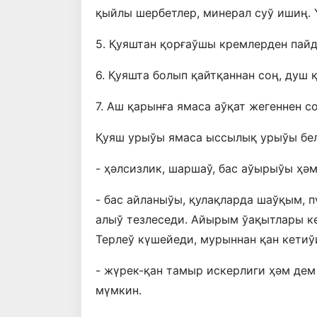
қыйлы шербетлер, минерал суў ишиң. 
5. Қуяштан қорғаўшы кремлерден пай
6. Қуяшта болып қайтқаннан соң, душ 
7. Аш қарынға ямаса аўқат жегеннен с
Қуяш урыўы ямаса ыссылық урыўы бел
- ҳәлсизлик, шаршаў, бас аўырыўы ҳә
- бас айланыўы, қулақларда шаўқым, 
алыў тезлеседи. Айырым ўақытлары к
Терлеў күшейеди, мурыннан қан кетиў
- жүрек-қан тамыр искерлиги ҳәм дем
мүмкин.