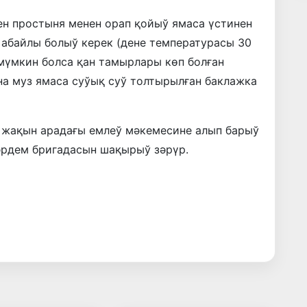
ен простыня менен орап қойыў ямаса үстинен
 абайлы болыў керек (дене температурасы 30
 мүмкин болса қан тамырлары көп болған
на муз ямаса суўық суў толтырылған баклажка
ы жақын арадағы емлеў мәкемесине алып барыў
әрдем бригадасын шақырыў зәрүр.