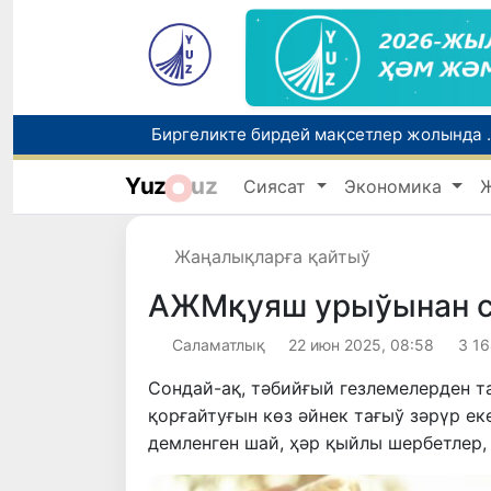
Биргеликте бирдей мақсетлер жолында ..
Yuz
uz
Сиясат
Экономика
Жаңалықларға қайтыў
АЖМқуяш урыўынан с
Саламатлық
22 июн 2025, 08:58
3 16
Сондай-ақ, тәбийғый гезлемелерден т
қорғайтуғын көз әйнек тағыў зәрүр е
демленген шай, ҳәр қыйлы шербетлер,