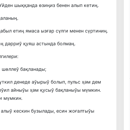
Үйден шыққанда өзиңиз бенен алып кетиң.
даланың.
қабыл етиң ямаса ызғар сүлги менен сүртиниң.
оң дәрриў қуяш астында болмаң.
гилери:
м шөллеў бақланады;
пүткил денеде аўырыў болып, пульс ҳәм дем
еўил айныўы ҳәм қусыў бақланыўы мүмкин.
и мүмкин.
 алыў кескин бузылады, есин жоғалтыўы