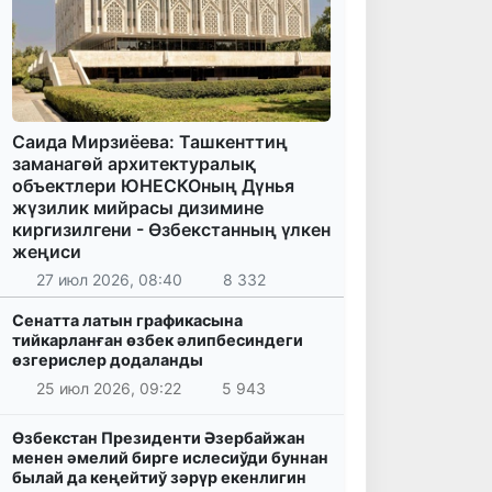
Саида Мирзиёева: Ташкенттиң
заманагөй архитектуралық
объектлери ЮНЕСКОның Дүнья
жүзилик мийрасы дизимине
киргизилгени - Өзбекстанның үлкен
жеңиси
27 июл 2026, 08:40
8 332
Сенатта латын графикасына
тийкарланған өзбек әлипбесиндеги
өзгерислер додаланды
25 июл 2026, 09:22
5 943
Өзбекстан Президенти Әзербайжан
менен әмелий бирге ислесиўди буннан
былай да кеңейтиў зәрүр екенлигин