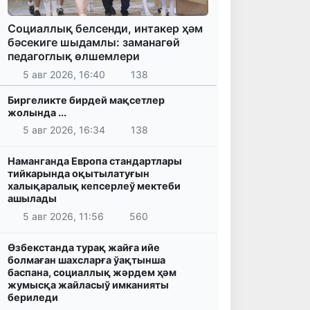
Социаллық белсенди, интакер ҳәм
бәсекиге шыдамлы: заманагөй
педагоглық өлшемлери
5 авг 2026, 16:40
138
Биргеликте бирдей мақсетлер
жолында ...
5 авг 2026, 16:34
138
Наманганда Европа стандартлары
тийкарында оқытылатуғын
халықаралық кепсерлеў мектеби
ашылады
5 авг 2026, 11:56
560
Өзбекстанда турақ жайға ийе
болмаған шахсларға ўақтынша
баспана, социаллық жәрдем ҳәм
жумысқа жайласыў имканияты
бериледи