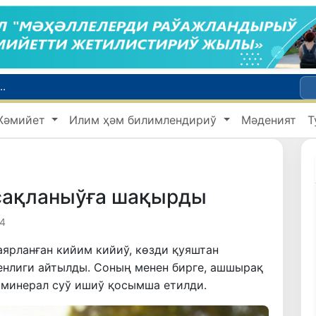
.
Наманганда Европа стандартлары тийкарында оқытылатуғын халықаралық кепсерлеў мектеби ашылады
Жәмийет
Илим ҳәм билимлендириў
Мәденият
Т
Өзбекстанда турақ жайға ийе болмаған шахсларға ўақтынша баспана, социаллық жәрдем ҳәм жумысқа жайласыў имканияты бериледи
Беларустан Өзбекстанға екинши тиккелей жүк поезды жолға қойылды
Социаллық белсенди, интакер ҳәм бәсекиге шыдамлы: заманагөй педагоглық өлшемлери
ақланыўға шақырды
4
аярланған кийим кийиў, көзди қуяштан
кенлиги айтылды. Соның менен бирге, ашшырақ
 минерал суў ишиў қосымша етилди.