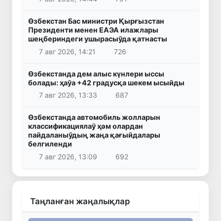
Өзбекстан Бас министри Қырғызстан
Президенти менен ЕАЭА илажлары
шеңбериндеги ушырасыўда қатнасты
7 авг 2026, 14:21
726
Өзбекстанда дем алыс күнлери ыссы
болады: ҳаўа +42 градусқа шекем ысыйды
7 авг 2026, 13:33
687
Өзбекстанда автомобиль жолларын
классификациялаў ҳәм олардан
пайдаланыўдың жаңа қағыйдалары
белгиленди
7 авг 2026, 13:09
692
Таңланған жаңалықлар