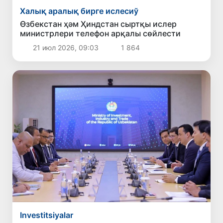
Халық аралық бирге ислесиў
Өзбекстан ҳәм Ҳиндстан сыртқы ислер
министрлери телефон арқалы сөйлести
21 июл 2026, 09:03
1 864
Investitsiyalar