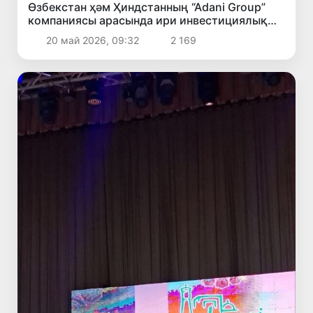
Өзбекстан ҳәм Ҳиндстанның “Adani Group”
компаниясы арасында ири инвестициялық
жойбарларды әмелге асырыў мәселелери
20 май 2026, 09:32
2 169
додаланды