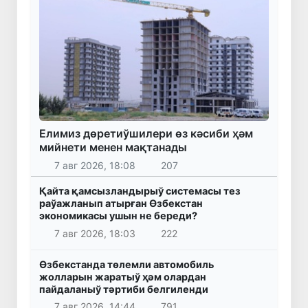
Елимиз дөретиўшилери өз кәсиби ҳәм
мийнети менен мақтанады
7 авг 2026, 18:08
207
Қайта қамсызландырыў системасы тез
раўажланып атырған Өзбекстан
экономикасы ушын не береди?
7 авг 2026, 18:03
222
Өзбекстанда төлемли автомобиль
жолларын жаратыў ҳәм олардан
пайдаланыў тәртиби белгиленди
7 авг 2026, 14:44
791