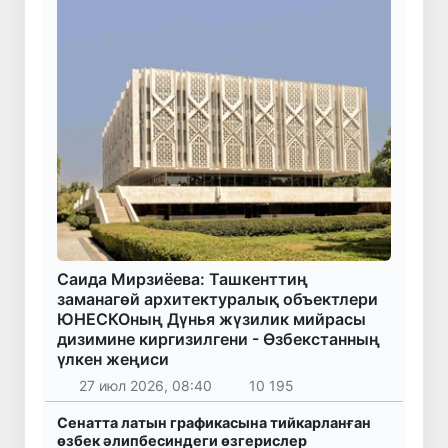
Саида Мирзиёева: Ташкенттиң
заманагөй архитектуралық объектлери
ЮНЕСКОның Дүнья жүзилик мийрасы
дизимине киргизилгени - Өзбекстанның
үлкен жеңиси
27 июл 2026, 08:40
10 195
Сенатта латын графикасына тийкарланған
өзбек әлипбесиндеги өзгерислер