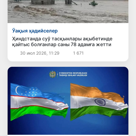
Ўақыя ҳәдийселер
Ҳиндстанда суў тасқынлары ақыбетинде
қайтыс болғанлар саны 78 адамға жетти
30 июл 2026, 11:29
1 671