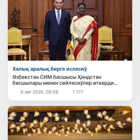
Халық аралық бирге ислесиў
Өзбекстан СИМ басшысы Ҳиндстан
басшылары менен сөйлесиўлер өткерди
Өзбекстан-Ҳиндстан бизнес форумында
6 авг 2026, 08:58
1 177
қатнасты