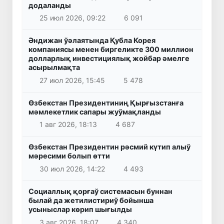
додаланды
25 июл 2026, 09:22
6 091
Әндижан ўәлаятында Қубла Корея
компаниясы менен биргеликте 300 миллион
долларлық инвестициялық жойбар әмелге
асырылмақта
27 июл 2026, 15:45
5 478
Өзбекстан Президентиниң Қырғызстанға
мәмлекетлик сапары жуўмақланды
1 авг 2026, 18:13
4 687
Өзбекстан Президентин рәсмий күтип алыў
мәресими болып өтти
30 июл 2026, 14:22
4 493
Социаллық қорғаў системасын буннан
былай да жетилистириў бойынша
усыныслар көрип шығылды
3 авг 2026, 18:07
4 340