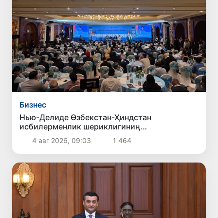
Бизнес
Нью-Делиде Өзбекстан-Ҳиндстан
исбилерменлик шериклигиниң
перспективалары белгилеп алынды
4 авг 2026, 09:03
1 464