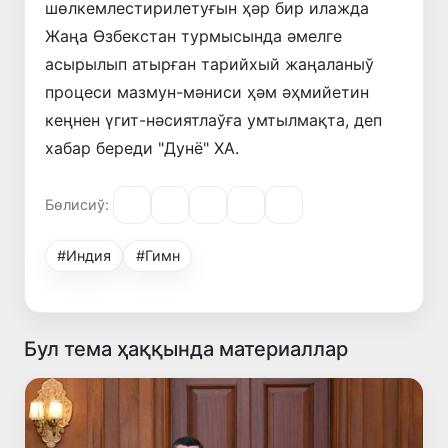
шөлкемлестирилетуғын ҳәр бир илажда
Жаңа Өзбекстан турмысында әмелге
асырылып атырған тарийхый жаңаланыў
процеси мазмун-мәниси ҳәм әҳмийетин
кеңнен үгит-нәсиятлаўға умтылмақта, деп
хабар береди "Дунё" ХА.
Бөлисиў:
#Индия
#Гимн
Бул тема ҳаққында материаллар