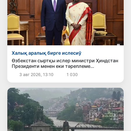
Халық аралық бирге ислесиў
Өзбекстан сыртқы ислер министри Ҳиндстан
Президенти менен еки тәреплеме
байланысларды беккемлеў мәселелерин
3 авг 2026, 13:10
1 030
додалады