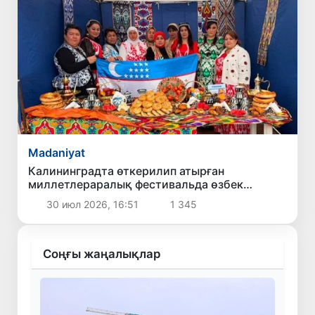
Madaniyat
Калининградта өткерилип атырған
миллетлераралық фестивальда өзбек
мәденияты көрсетилмекте
30 июл 2026, 16:51
1 345
Соңғы жаңалықлар