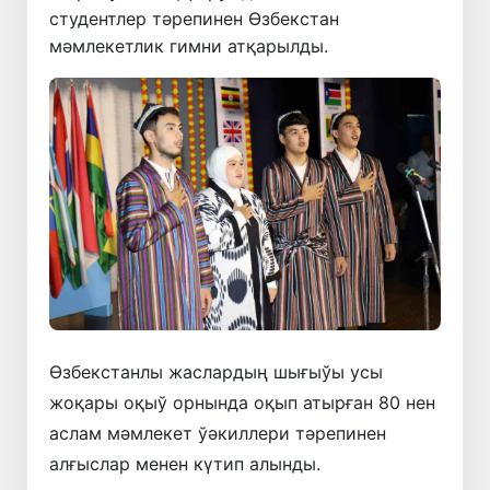
студентлер тәрепинен Өзбекстан
мәмлекетлик гимни атқарылды.
Өзбекстанлы жаслардың шығыўы усы
жоқары оқыў орнында оқып атырған 80 нен
аслам мәмлекет ўәкиллери тәрепинен
алғыслар менен күтип алынды.