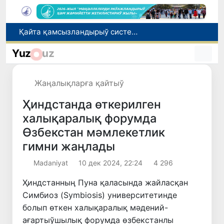
Өзбекстанда төлемли автомобиль жолларын жаратыў ҳәм олардан пайдаланыў тәртиби белгиленди
Өзбекстан Бас министри Қырғызстан Президенти менен ЕАЭА илажлары шеңбериндеги ушырасыўда қатнасты
Yuz
uz
Өзбекстанда дем алыс күнлери ыссы болады: ҳаўа +42 градусқа шекем ысыйды
Елимиз дөретиўшилери өз кәсиби ҳәм мийнети менен мақтанады
Жаңалықларға қайтыў
Қайта қамсызландырыў системасы тез раўажланып атырған Өзбекстан экономикасы ушын не береди?
Ҳиндстанда өткерилген
халықаралық форумда
Өзбекстан мәмлекетлик
гимни жаңлады
Madaniyat
10 дек 2024, 22:24
4 296
Ҳиндстанның Пуна қаласында жайласқан
Симбиоз (Symbiosis) университетинде
болып өткен халықаралық мәдений-
ағартыўшылық форумда өзбекстанлы