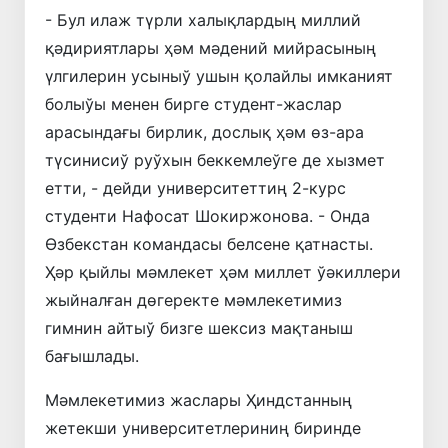
- Бул илаж түрли халықлардың миллий
қәдириятлары ҳәм мәдений мийрасының
үлгилерин усыныў ушын қолайлы имканият
болыўы менен бирге студент-жаслар
арасындағы бирлик, дослық ҳәм өз-ара
түсинисиў руўхын беккемлеўге де хызмет
етти, - дейди университеттиң 2-курс
студенти Нафосат Шокиржонова. - Онда
Өзбекстан командасы белсене қатнасты.
Ҳәр қыйлы мәмлекет ҳәм миллет ўәкиллери
жыйналған дөгеректе мәмлекетимиз
гимнин айтыў бизге шексиз мақтаныш
бағышлады.
Мәмлекетимиз жаслары Ҳиндстанның
жетекши университетлериниң биринде