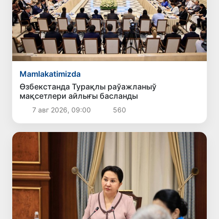
Mamlakatimizda
Өзбекстанда Турақлы раўажланыў
мақсетлери айлығы басланды
7 авг 2026, 09:00
560