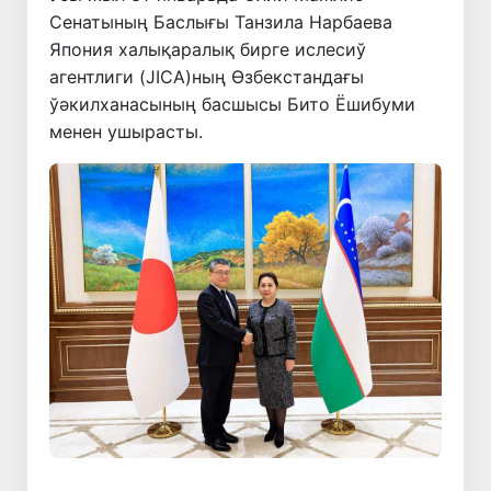
Сенатының Баслығы Танзила Нарбаева
Япония халықаралық бирге ислесиў
агентлиги (JICA)ның Өзбекстандағы
ўәкилханасының басшысы Бито Ёшибуми
менен ушырасты.