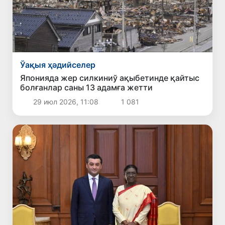
Ўақыя ҳәдийселер
Японияда жер силкиниў ақыбетинде қайтыс
болғанлар саны 13 адамға жетти
29 июл 2026, 11:08
1 081