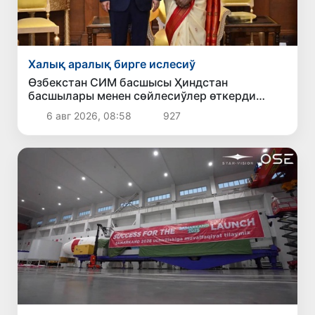
Халық аралық бирге ислесиў
Өзбекстан СИМ басшысы Ҳиндстан
басшылары менен сөйлесиўлер өткерди
Өзбекстан-Ҳиндстан бизнес форумында
6 авг 2026, 08:58
927
қатнасты