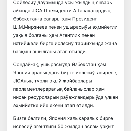
Сөйлесиў даўамында усы жылдың январь
айында JICA Президенти А.Танакалардың
Өзбекстанға сапары ҳәм Президент
Ш.М.Мирзиёев пенен ушырасыўы әҳмийетли
ўақыя болғаны ҳәм Агентлик пенен
нәтийжели бирге ислесиў тарийхында жаңа
басқыш ашылғаны атап өтилди.
Сондай-ақ, ушырасыўда Өзбекстан ҳәм
Япония арасындағы бирге ислесиў, әсиресе,
JICAның түрли оқыў жойбарлары
парламентлераралық байланыслар ҳәм
инсан ресурсларын раўажландырыўда үлкен
әҳмийетке ийе екени атап өтилди.
Бизге белгили, Япония халықаралық бирге
ислесиў агентлиги 50 жылдан аслам ўақыт