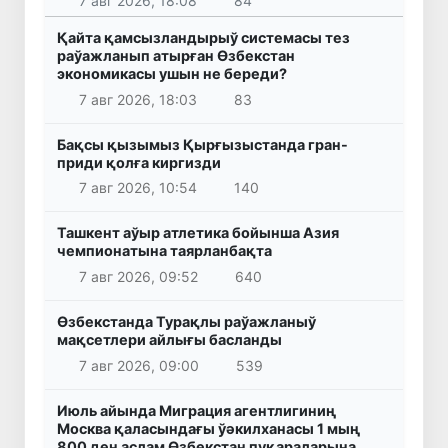
7 авг 2026, 18:08
84
Қайта қамсызландырыў системасы тез
раўажланып атырған Өзбекстан
экономикасы ушын не береди?
7 авг 2026, 18:03
83
Бақсы қызымыз Қырғызыстанда гран-
приди қолға киргизди
7 авг 2026, 10:54
140
Ташкент аўыр атлетика бойынша Азия
чемпионатына таярланбақта
7 авг 2026, 09:52
640
Өзбекстанда Турақлы раўажланыў
мақсетлери айлығы басланды
7 авг 2026, 09:00
539
Июль айында Миграция агентлигиниң
Москва қаласындағы ўәкилханасы 1 мың
800 ден аслам Өзбекстан пуқараларына