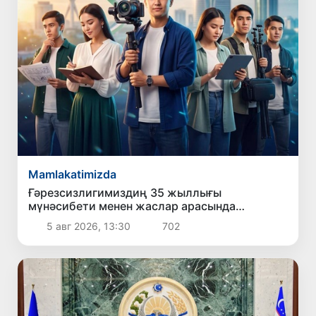
Mamlakatimizda
Ғәрезсизлигимиздиң 35 жыллығы
мүнәсибети менен жаслар арасында
дөретиўшилик таңлаў жәрияланды
5 авг 2026, 13:30
702