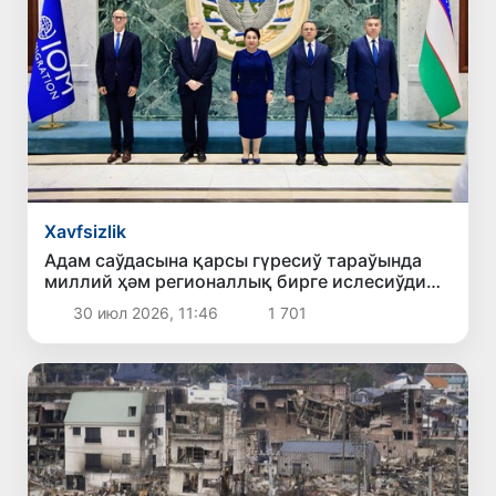
Xavfsizlik
Адам саўдасына қарсы гүресиў тараўында
миллий ҳәм регионаллық бирге ислесиўдиң
жаңа тийкарғы бағдарлары белгилеп алынды
30 июл 2026, 11:46
1 701