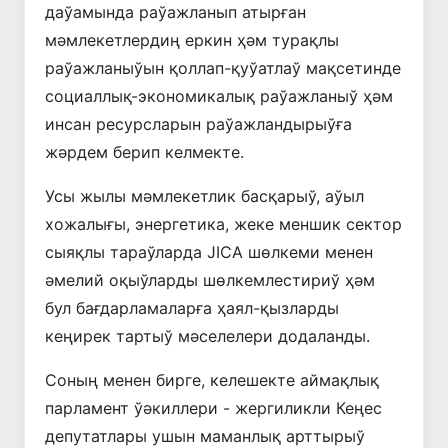
даўамында раўажланып атырған
мәмлекетлердиң еркин ҳәм турақлы
раўажланыўын қоллап-қуўатлаў мақсетинде
социаллық-экономикалық раўажланыў ҳәм
инсан ресурсларын раўажландырыўға
жәрдем берип келмекте.
Усы жылы мәмлекетлик басқарыў, аўыл
хожалығы, энергетика, жеке меншик сектор
сыяқлы тараўларда JICA шөлкеми менен
әмелий оқыўларды шөлкемлестириў ҳәм
бул бағдарламаларға ҳаял-қызларды
кеңирек тартыў мәселелери додаланды.
Соның менен бирге, келешекте аймақлық
парламент ўәкиллери - жергиликли Кеңес
депутатлары ушын маманлық арттырыў