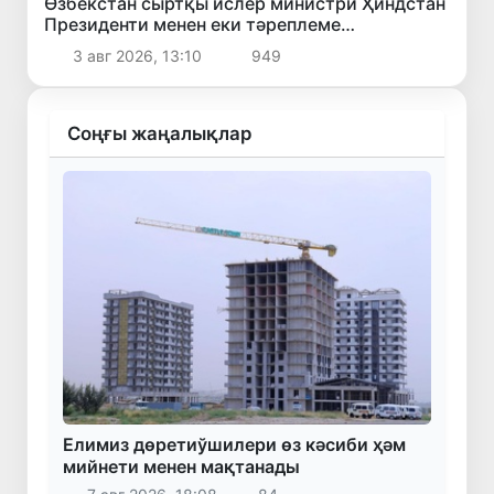
Өзбекстан сыртқы ислер министри Ҳиндстан
Президенти менен еки тәреплеме
байланысларды беккемлеў мәселелерин
3 авг 2026, 13:10
949
додалады
Соңғы жаңалықлар
Елимиз дөретиўшилери өз кәсиби ҳәм
мийнети менен мақтанады