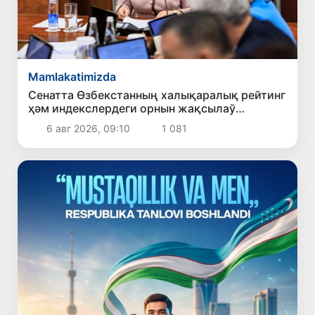
Mamlakatimizda
Сенатта Өзбекстанның халықаралық рейтинг
ҳәм индекслердеги орнын жақсылаў
илажлары додаланды
6 авг 2026, 09:10
1 081