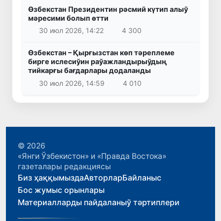
Өзбекстан Президентин рәсмий күтип алыў
мәресими болып өтти
30 июл 2026, 14:22
4 300
Өзбекстан – Қырғызстан көп тәреплеме
бирге ислесиўин раўажландырыўдың
тийкарғы бағдарлары додаланды
30 июл 2026, 14:59
4 010
© 2026
«Янги Ўзбекистон» и «Правда Востока»
газеталары редакциясы
Биз ҳаққымызда
Авторлар
Байланыс
Бос жумыс орынлары
Материалларды пайдаланыў тәртиплери