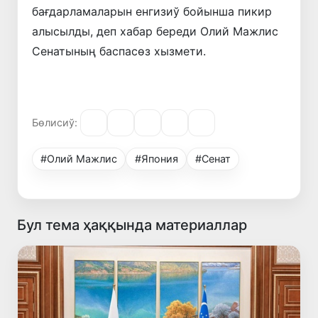
бағдарламаларын енгизиў бойынша пикир
алысылды, деп хабар береди Олий Мажлис
Сенатының баспасөз хызмети.
Бөлисиў:
#Олий Мажлис
#Япония
#Сенат
Бул тема ҳаққында материаллар