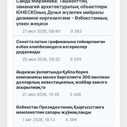
Саида Мирзиёева: Ташкенттиң
заманагөй архитектуралық объектлери
ЮНЕСКОның Дүнья жүзилик мийрасы
дизимине киргизилгени - Өзбекстанның
үлкен жеңиси
27 июл 2026, 08:40
9 383
Сенатта латын графикасына тийкарланған
өзбек әлипбесиндеги өзгерислер
додаланды
25 июл 2026, 09:22
6 055
Әндижан ўәлаятында Қубла Корея
компаниясы менен биргеликте 300 миллион
долларлық инвестициялық жойбар әмелге
асырылмақта
27 июл 2026, 15:45
5 426
Өзбекстан Президентиниң Қырғызстанға
мәмлекетлик сапары жуўмақланды
1 авг 2026, 18:13
4 396