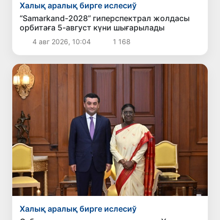
Халық аралық бирге ислесиў
“Samarkand-2028” гиперспектрал жолдасы
орбитаға 5-август күни шығарылады
4 авг 2026, 10:04
1 168
Халық аралық бирге ислесиў