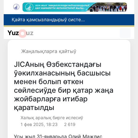
Ташкент аўыр атлетика бойынша Азия чемпионатына таярланбақта
Өзбекстанда Турақлы раўажланыў мақсетлери айлығы басланды
Yuz
uz
Июль айында Миграция агентлигиниң Москва қаласындағы ўәкилханасы 1 мың 800 ден аслам Өзбекстан пуқараларына жәрдем көрсетти
Елимиз дөретиўшилери өз кәсиби ҳәм мийнети менен мақтанады
Жаңалықларға қайтыў
Қайта қамсызландырыў системасы тез раўажланып атырған Өзбекстан экономикасы ушын не береди?
JICAның Өзбекстандағы
ўәкилханасының басшысы
менен болып өткен
сөйлесиўде бир қатар жаңа
жойбарларға итибар
қаратылды
Халық аралық бирге ислесиў
1 фев 2025, 18:23
2 619
Усы жыл 31-январьда Олий Мажлис