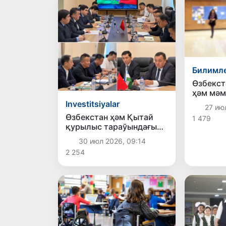
Билимл
Өзбекст
ҳәм мәм
жоқары
Investitsiyalar
27 июл
ушын 14
Өзбекстан ҳәм Қытай
1 479
грантла
қурылыс тараўындағы
тастый
жаңа инвестициялық
30 июл 2026, 09:14
жойбарларды додалады
2 254