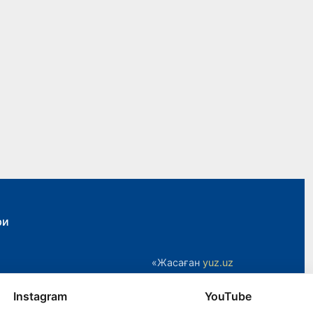
ри
«Жасаған
yuz.uz
Instagram
YouTube