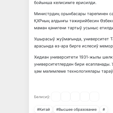
бойынша келисимге ерисилди.
Министрдиң орынбасары тәрепинен с
ҚХРның алдынғы тәжирийбесин Өзбекс
маман қәнигени тартыў усыныс етилди
Ушырасыў жуўмағында, университет Т
арасында өз-ара бирге ислесиў мемо
Хидиан университети 1931-жылы шөл
университетлерден бири есапланады. 
ҳәм мәлимлеме технологиялары тараў
Бөлисиў:
#Китай
#Высшее образование
#