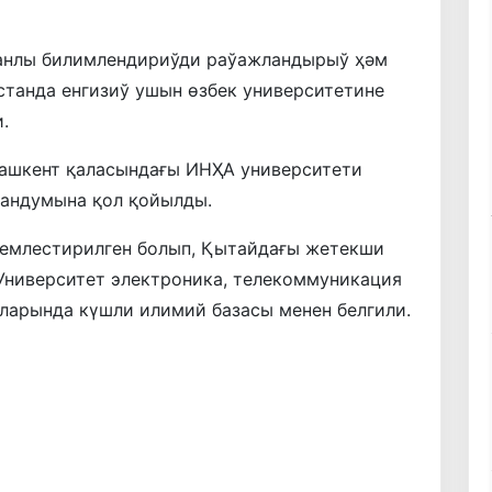
анлы билимлендириўди раўажландырыў ҳәм
танда енгизиў ушын өзбек университетине
.
ашкент қаласындағы ИНҲА университети
рандумына қол қойылды.
кемлестирилген болып, Қытайдағы жетекши
Университет электроника, телекоммуникация
ларында күшли илимий базасы менен белгили.