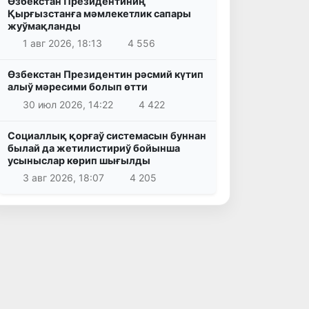
Өзбекстан Президентиниң
Қырғызстанға мәмлекетлик сапары
жуўмақланды
1 авг 2026, 18:13
4 556
Өзбекстан Президентин рәсмий күтип
алыў мәресими болып өтти
30 июл 2026, 14:22
4 422
Социаллық қорғаў системасын буннан
былай да жетилистириў бойынша
усыныслар көрип шығылды
3 авг 2026, 18:07
4 205