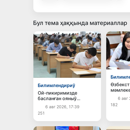
Бул тема ҳаққында материаллар
Билимл
Өзбекст
Билимлендириў
мәмлеке
Ой-пикиримизде
ЖООлар
басланған ояныў
6 авг 
көшириў
жоқары шеклерге
182
бойынша
6 авг 2026, 17:39
жетеклеп атыр
мүддети
251
шекем 