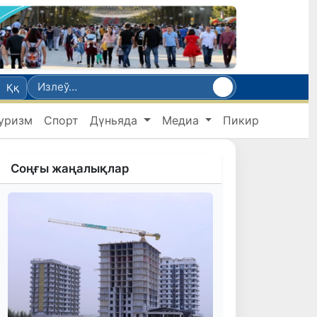
Ққ
уризм
Спорт
Дүньяда
Медиа
Пикир
Соңғы жаңалықлар