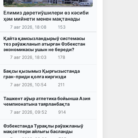
Елимиз дөретиўшилери өз кәсиби
ҳәм мийнети менен мақтанады
7 авг 2026, 18:08
153
Қайта қамсызландырыў системасы
тез раўажланып атырған Өзбекстан
экономикасы ушын не береди?
7 авг 2026, 18:03
178
Бақсы қызымыз Қырғызыстанда
гран-приди қолға киргизди
7 авг 2026, 10:54
211
Ташкент аўыр атлетика бойынша Азия
чемпионатына таярланбақта
7 авг 2026, 09:52
914
Өзбекстанда Турақлы раўажланыў
мақсетлери айлығы басланды