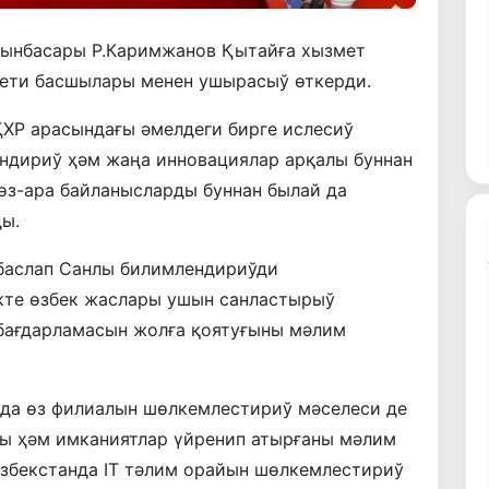
рынбасары Р.Каримжанов Қытайға хызмет
ети басшылары менен ушырасыў өткерди.
ХР арасындағы әмелдеги бирге ислесиў
ндириў ҳәм жаңа инновациялар арқалы буннан
өз-ара байланысларды буннан былай да
ы.
баслап Санлы билимлендириўди
кте өзбек жаслары ушын санластырыў
бағдарламасын жолға қоятуғыны мәлим
нда өз филиалын шөлкемлестириў мәселеси де
ы ҳәм имканиятлар үйренип атырғаны мәлим
Өзбекстанда IТ тәлим орайын шөлкемлестириў