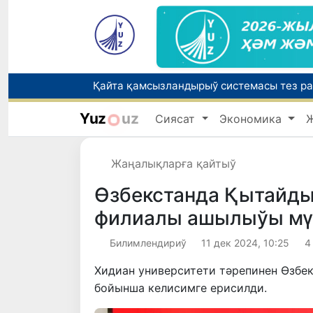
Yuz
uz
Сиясат
Экономика
Өзбекстанда Турақлы раўажланыў мақс
Жаңалықларға қайтыў
Елимиз дөретиўшилери өз кәсиби ҳәм м
Өзбекстанда Қытайды
филиалы ашылыўы мү
Билимлендириў
11 дек 2024, 10:25
4
Хидиан университети тәрепинен Өзбе
бойынша келисимге ерисилди.