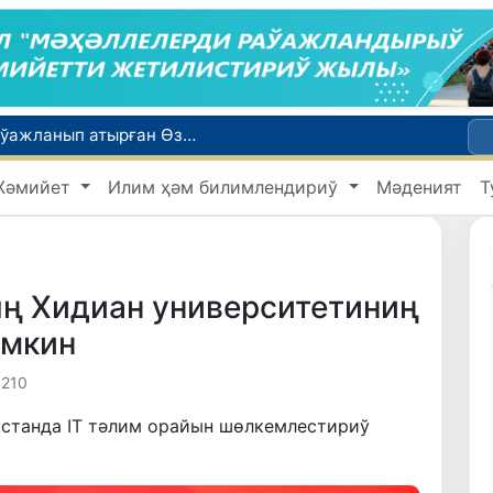
Қайта қамсызландырыў системасы тез раўажланып атырған Өзбекстан экономикасы ушын не береди?
Ташкент аўыр атлетика бойынша Азия чемпионатына таярланбақта
Жәмийет
Илим ҳәм билимлендириў
Мәденият
Т
етлери айлығы басланды
Июль айында Миграция агентлигиниң Москва қаласындағы ўәкилханасы 1 мың 800 ден аслам Өзбекстан пуқараларына жәрдем көрсетти
ийнети менен мақтанады
ң Хидиан университетиниң
мкин
 210
кстанда IТ тәлим орайын шөлкемлестириў