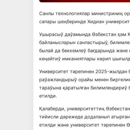
Санлы технологиялар министриниң о
сапары шеңберинде Хидиан университ
Ушырасыў даўамында Өзбекстан ҳәм Қ
байланысларын санластырыў, билимле
былай да беккемлеў бағдарында және 
кеңейтиў имканиятлары көрип шығылд
Университет тәрепинен 2025-жылдан 
раўажландырыў орайы менен биргели
тараўына қаратылған билимлендириў 
етилди.
Қалаберди, университеттиң Өзбекста
тийисли дәрежеде додаланып атырған
етилди және университет тәрепинен 