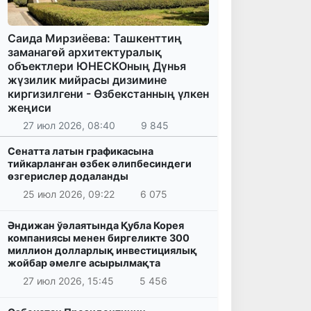
Саида Мирзиёева: Ташкенттиң
заманагөй архитектуралық
объектлери ЮНЕСКОның Дүнья
жүзилик мийрасы дизимине
киргизилгени - Өзбекстанның үлкен
жеңиси
27 июл 2026, 08:40
9 845
Сенатта латын графикасына
тийкарланған өзбек әлипбесиндеги
өзгерислер додаланды
25 июл 2026, 09:22
6 075
Әндижан ўәлаятында Қубла Корея
компаниясы менен биргеликте 300
миллион долларлық инвестициялық
жойбар әмелге асырылмақта
27 июл 2026, 15:45
5 456