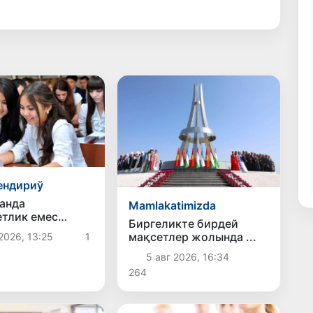
ендириў
анда
Mamlakatimizda
тлик емес
Биргеликте бирдей
ға оқыўды
мақсетлер жолында ...
2026, 13:25
1
 ҳәм тиклеў
 арза бериў
5 авг 2026, 16:34
 10-августқа
264
создырылды