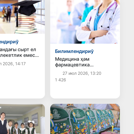
ендириў
андағы сырт ел
Билимлендириў
лекетлик емес
Медицина ҳәм
 оқыў орынлары
 2026, 14:17
фармацевтика
52 мәмлекетлик
тараўында жумыс
р
27 июл 2026, 13:20
стажы кеминде 15 жыл
ықланды
1 426
болған
хызметкерлердиң
перзентлерине контракт
төлеми ушын субсидия
бериледи