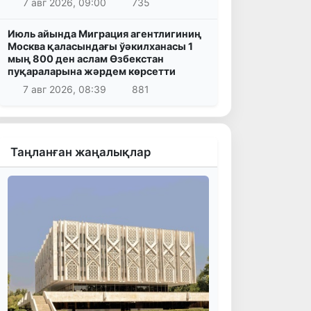
7 авг 2026, 09:00
735
Июль айында Миграция агентлигиниң
Москва қаласындағы ўәкилханасы 1
мың 800 ден аслам Өзбекстан
пуқараларына жәрдем көрсетти
7 авг 2026, 08:39
881
Таңланған жаңалықлар