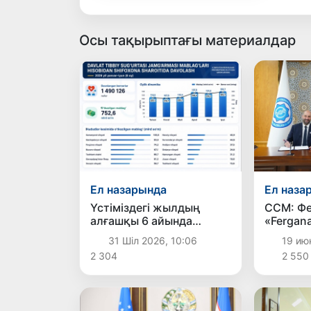
Осы тақырыптағы материалдар
Ел назарында
Ел наза
Үстіміздегі жылдың
ССМ: Фе
алғашқы 6 айында
«Fergan
мемлекеттік
медицин
31 Шіл 2026, 10:06
19 июн
медициналық
кластер
2 304
2 550
сақтандыру есебінен 1
млн 490 мың 126 науқас
емделді