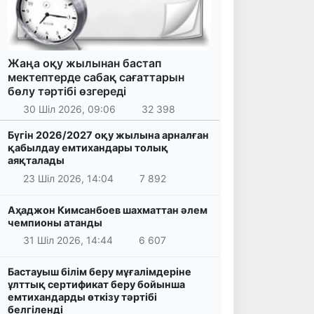
Жаңа оқу жылынан бастап
мектептерде сабақ сағаттарын
бөлу тәртібі өзгереді
30 Шіл 2026, 09:06
32 398
Бүгін 2026/2027 оқу жылына арналған
қабылдау емтихандары толық
аяқталады
23 Шіл 2026, 14:04
7 892
Аҳаджон Кимсанбоев шахматтан әлем
чемпионы атанды
31 Шіл 2026, 14:44
6 607
Бастауыш білім беру мұғалімдеріне
ұлттық сертификат беру бойынша
емтихандарды өткізу тәртібі
белгіленді