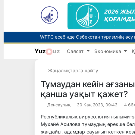
Yuz
uz
Саясат
Экономика
Қ
Беларусьтен Өзбекстанға екінші тікелей
Жаңалықтарға қайту
Жарты жылда Өзбекстанда қанша егіз сә
Тұмаудан кейін ағзаны
қанша уақыт қажет?
Денсаулық
30 Қаң 2023, 09:43
4 66
Республикалық вирусология ғылыми-зе
Мухайё Асилова тұмаудың ерекше белгі
жағдайы, адамдар сауығып кеткен кезд