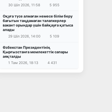
30 Шіл 2026, 11:58
5 955
Оқуға түсе алмаған немесе білім беру
бағытын таңдамаған талапкерлер
вакант орындар үшін байқауға қатыса
алады
29 Шіл 2026, 14:00
5 109
Өзбекстан Президентінің
Қырғызстанға мемлекеттік сапары
аяқталды
1 Там 2026, 18:13
4 431