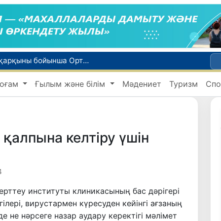
WTTC есебінде Өзбекстан туризмнің өсу қарқыны бойынша Орталық Азияда бірінші орынға шықты
Мүмкіндігі шектеулі талапкерлерге қабылдау емтихандарында қосымша уақыт беріледі
оғам
Ғылым және білім
Мәдениет
Туризм
Спо
 жүк пойызы жөнелтілді
Адам саудасынан зардап шеккен азаматтар әлеуметтік қызметтермен қамтылады
би дүниеге келді?
 қалпына келтіру үшін
4
рттеу институты клиникасының бас дәрігері
лері, вирустармен күресуден кейінгі ағзаның
е не нәрсеге назар аудару керектігі мәлімет