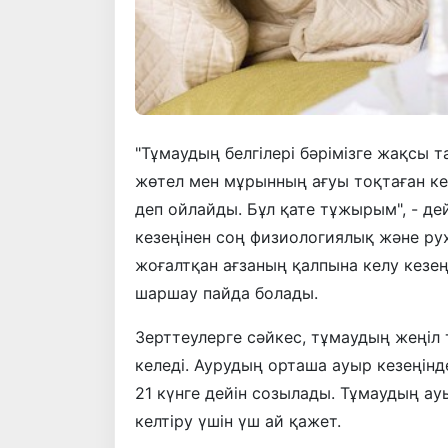
"Тұмаудың белгілері бәрімізге жақсы 
жөтел мен мұрынның ағуы тоқтаған к
деп ойлайды. Бұл қате тұжырым", - де
кезеңінен соң физиологиялық және рух
жоғалтқан ағзаның қалпына келу кезеңі
шаршау пайда болады.
Зерттеулерге сәйкес, тұмаудың жеңіл 
келеді. Аурудың орташа ауыр кезеңінде
21 күнге дейін созылады. Тұмаудың ау
келтіру үшін үш ай қажет.