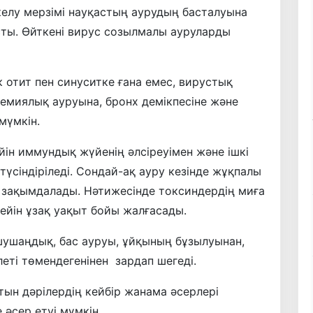
келу мерзімі науқастың аурудың басталуына
ты. Өйткені вирус созылмалы ауруларды
 отит пен синуситке ғана емес, вирустық
шемиялық ауруына, бронх демікпесіне және
мүмкін.
ін иммундық жүйенің әлсіреуімен және ішкі
үсіндіріледі. Сондай-ақ ауру кезінде жұқпалы
 зақымдалады. Нәтижесінде токсиндердің миға
кейін ұзақ уақыт бойы жалғасады.
ушаңдық, бас ауруы, ұйқының бұзылуынан,
леті төмендегенінен зардап шегеді.
тын дәрілердің кейбір жанама әсерлері
 әсер етуі мүмкін.