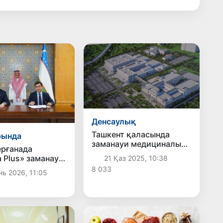
Денсаулық
Ташкент қаласында
рында
заманауи медициналық
рғанада
кластер құрылады
a Plus» заманауи
21 Қаз 2025, 10:38
алық білім беру
8 033
ь 2026, 11:05
і құрылады