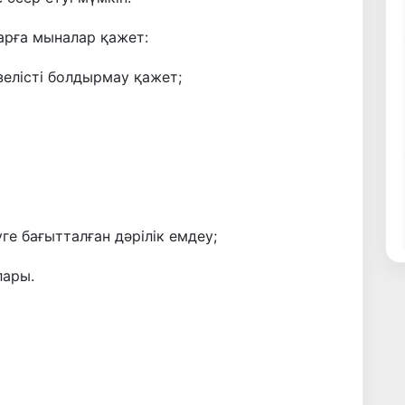
арға мыналар қажет:
зелісті болдырмау қажет;
ге бағытталған дәрілік емдеу;
лары.