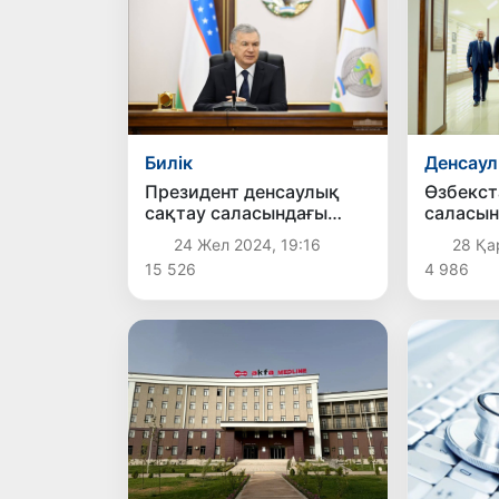
Билік
Денсау
Президент денсаулық
Өзбекст
сақтау саласындағы
саласын
жетістіктер және
трансф
24 Жел 2024, 19:16
28 Қа
жоспарлармен танысты
түркиял
15 526
4 986
жақынна