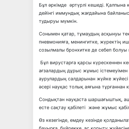
Бұл әркімде әртүрлі кешеді. Қалпына 
дейінгі иммундық жағдайына байланыс
тудыруы мүмкін.
Сонымен қатар, тұмаудың асқынуы тек
пневмонияға, менингитке, жүректің и
созылмалы бронхитке де себеп болуы 
Бұл вирустарға қарсы күрескеннен кей
ағзалардың дұрыс жұмыс істемеуімен т
аурулардың салдарынан жүйке жүйесі
әсері науқас толық аяғына тұрғаннан 
Сондықтан науқаста шаршағыштық, аш
есте сақтау қабілеті және жұмыс қабі
Өз кезегінде, емдеу кезінде қолданыла
бауырға, бүйрекке, ас қорыту жүйесіне