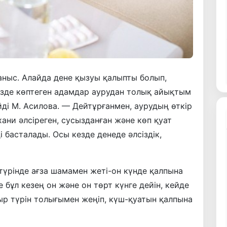
таныс. Алайда дене қызуы қалыпты болып,
езде көптеген адамдар аурудан толық айықтым
йді М. Асилова. — Дейтұрғанмен, аурудың өткір
ани әлсіреген, сусызданған және көп қуат
 басталады. Осы кезде денеде әлсіздік,
түрінде ағза шамамен жеті-он күнде қалпына
 бұл кезең он және он төрт күнге дейін, кейде
ыр түрін толығымен жеңіп, күш-қуатын қалпына