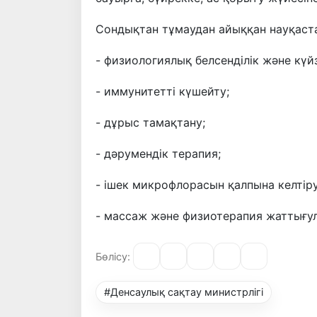
Сондықтан тұмаудан айыққан науқаст
- физиологиялық белсенділік және күй
- иммунитетті күшейту;
- дұрыс тамақтану;
- дәрумендік терапия;
- ішек микрофлорасын қалпына келтіру
- массаж және физиотерапия жаттығу
Бөлісу:
#Денсаулық сақтау министрлігі