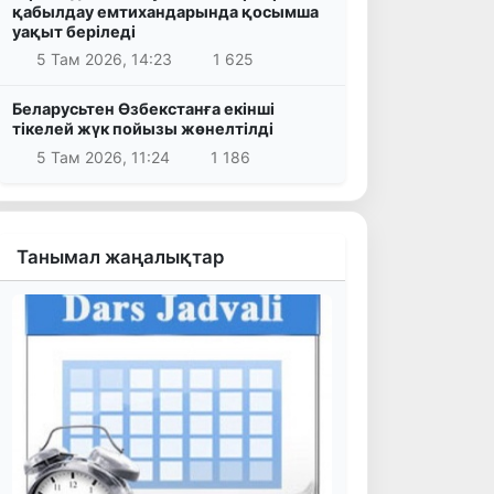
қабылдау емтихандарында қосымша
уақыт беріледі
5 Там 2026, 14:23
1 625
Беларусьтен Өзбекстанға екінші
тікелей жүк пойызы жөнелтілді
5 Там 2026, 11:24
1 186
Танымал жаңалықтар