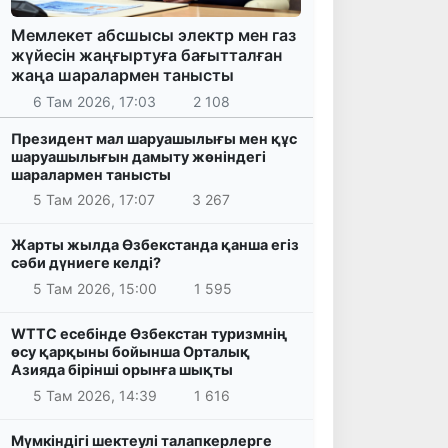
Мемлекет абсшысы электр мен газ
жүйесін жаңғыртуға бағытталған
жаңа шаралармен танысты
6 Там 2026, 17:03
2 108
Президент мал шаруашылығы мен құс
шаруашылығын дамыту жөніндегі
шаралармен танысты
5 Там 2026, 17:07
3 267
Жарты жылда Өзбекстанда қанша егіз
сәби дүниеге келді?
5 Там 2026, 15:00
1 595
WTTC есебінде Өзбекстан туризмнің
өсу қарқыны бойынша Орталық
Азияда бірінші орынға шықты
5 Там 2026, 14:39
1 616
Мүмкіндігі шектеулі талапкерлерге