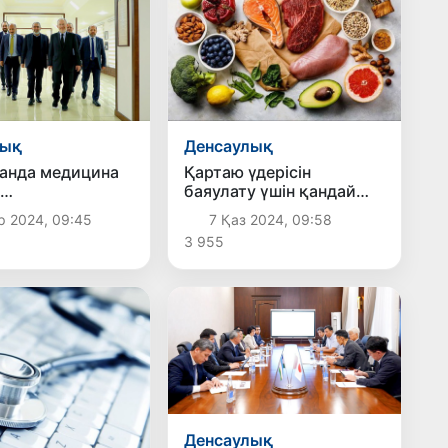
лық
Денсаулық
анда медицина
Қартаю үдерісін
баяулату үшін қандай
ормациялауда
тамақтану қажет?
р 2024, 09:45
7 Қаз 2024, 09:58
ық мамандар
3 955
н көмектеседі
Денсаулық