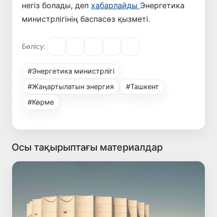
негіз болады, деп
хабарлайды
Энергетика
министрлігінің баспасөз қызметі.
Бөлісу:
#Энергетика министрлігі
#Жаңартылатын энергия
#Ташкент
#Көрме
Осы тақырыптағы материалдар