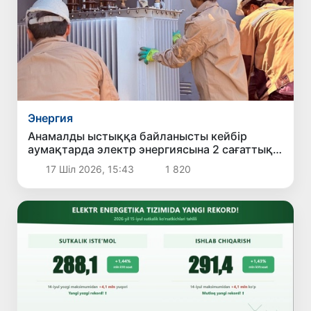
Энергия
Анамалды ыстыққа байланысты кейбір
аумақтарда электр энергиясына 2 сағаттық
мәжбүрлі шектеу енгізілді
17 Шіл 2026, 15:43
1 820