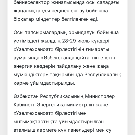
бейнеселектор жиналысында осы саладағы
жаңалықтарды кеңінен енгізу бойынша
бірқатар міндеттер белгіленген еді.
Осы тапсырмалардың орындалуы бойынша
үстіміздегі жылдың 28-29 июль күндері
«Узелтехсаноат» бірлестігінің ғимараты
аумағында «Өзбекстанда қайта тіктелетін
энергия көздерін пайдалану және жаңа
мүмкіндіктер» тақырыбында Республикалық
көрме ұйымдастырылды.
Өзбекстан Республикасының Министрлер
Кабинеті, Энергетика министрлігі және
«Узелтехсаноат» бірлестігімен
ынтымақтастықта ұйымдастырылған
аталмыш көрмеге күн панельдері мен су