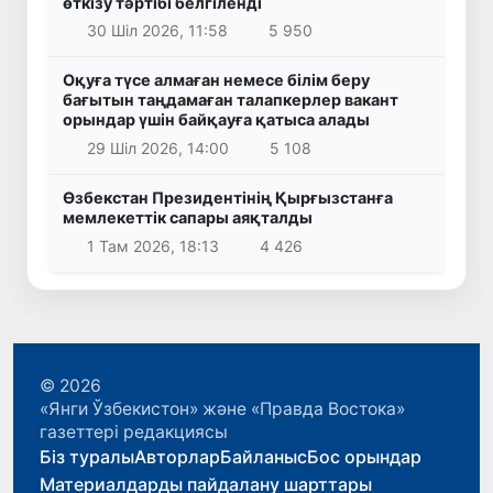
өткізу тәртібі белгіленді
30 Шіл 2026, 11:58
5 950
Оқуға түсе алмаған немесе білім беру
бағытын таңдамаған талапкерлер вакант
орындар үшін байқауға қатыса алады
29 Шіл 2026, 14:00
5 108
Өзбекстан Президентінің Қырғызстанға
мемлекеттік сапары аяқталды
1 Там 2026, 18:13
4 426
© 2026
«Янги Ўзбекистон» және «Правда Востока»
газеттері редакциясы
Біз туралы
Авторлар
Байланыс
Бос орындар
Материалдарды пайдалану шарттары