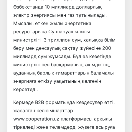
Өзбекстанда 10 миллиард долларлық
электр энергиясы мен газ тұтынылады.
Мысалы, өткен жылы энергетика
ресурстарына Су шаруашылығы
министрлігі 3 триллион сум, халыққа білім
беру мен денсаулық сақтау жүйесіне 200
миллиард сум жұмсады. Бұл өз кезегінде
министрлік пен басқарманың, әкімдіктің,
ауданның барлық ғимараттарын баламалы
энергияға өткізу уақытының келгенін
көрсетеді.
Көрмеде В2В форматында кездесулер өтті,
жасалған келісімшарттар
www.cooperation.uz платформасы арқылы
тіркеледі және төлемдерді жүзеге асыруға