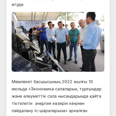
өтуде.
Мемлекет басшысының 2022 жылғы 10
июльде «Экономика салаларын, тұрғындар
және әлеуметтік сала нысандарында қайта
тіктелетін энергия көзерін кеңінен
пайдалану іс-шараларына» арналған