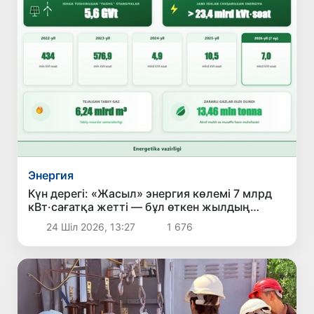
Энергия
Күн дерегі: «Жасыл» энергия көлемі 7 млрд
кВт·сағатқа жетті — бұл өткен жылдың
сәйкес кезеңімен салыстырғанда 23%-ға көп
24 Шіл 2026, 13:27
1 676