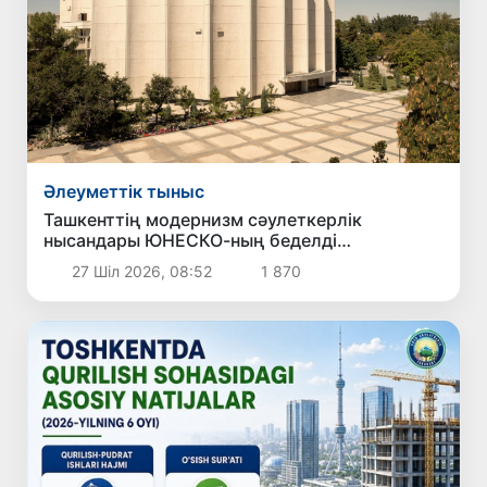
Әлеуметтік тыныс
Ташкенттің модернизм сәулеткерлік
нысандары ЮНЕСКО-ның беделді
Халықаралық тізіміне ресми түрде енгізілді
27 Шіл 2026, 08:52
1 870