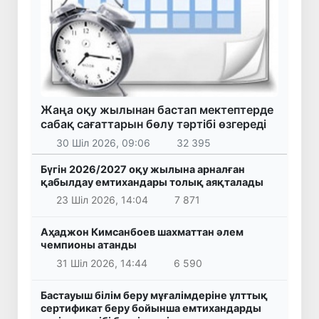
Жаңа оқу жылынан бастап мектептерде
сабақ сағаттарын бөлу тәртібі өзгереді
30 Шіл 2026, 09:06
32 395
Бүгін 2026/2027 оқу жылына арналған
қабылдау емтихандары толық аяқталады
23 Шіл 2026, 14:04
7 871
Аҳаджон Кимсанбоев шахматтан әлем
чемпионы атанды
31 Шіл 2026, 14:44
6 590
Бастауыш білім беру мұғалімдеріне ұлттық
сертификат беру бойынша емтихандарды