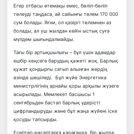
Егер отбасы өтемақы емес, бөліп-бөліп
төлеуді таңдаса, ай сайынғы төлем 170 000
сум болады. Яғни, ол қазіргі төлемнен аз
болады, ал үш жылдан кейін ыстық суға
мүлдем шығындалмайды.
Тағы бір артықшылығы – бұл үшін адамдар
ешбір кеңсеге барудың қажеті жоқ. Барлық
құжат қондырғы сатып алынған жердің
өзінде шешіледі. Бұл жүйе Энергетика
министрлігінің арнайы қоры арқылы жүзеге
асырылады. Мемлекет басшысы 1
сентябрьден бастап барлық үдерісті
цифрландыруды және бұл жаңа жүйені іске
қосуды тапсырды.
Есептер-қисаптарға қарағанда, бір жылда