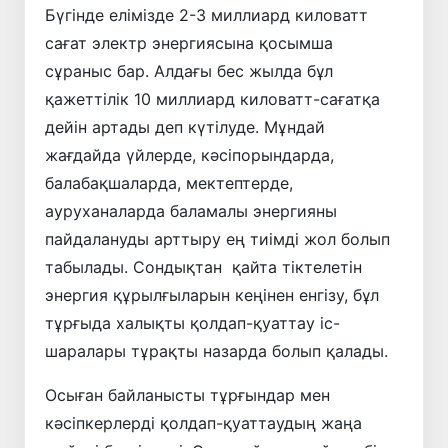
Бүгінде елімізде 2-3 миллиард киловатт
сағат электр энергиясына қосымша
сұраныс бар. Алдағы бес жылда бұл
қажеттілік 10 миллиард киловатт-сағатқа
дейін артады деп күтілуде. Мұндай
жағдайда үйлерде, кәсіпорындарда,
балабақшаларда, мектептерде,
ауруханаларда баламалы энергияны
пайдалануды арттыру ең тиімді жол болып
табылады. Сондықтан қайта тіктелетін
энергия құрылғыларын кеңінен енгізу, бұл
тұрғыда халықты қолдап-қуаттау іс-
шаралары тұрақты назарда болып қалады.
Осыған байланысты тұрғындар мен
кәсіпкерлерді қолдап-қуаттаудың жаңа