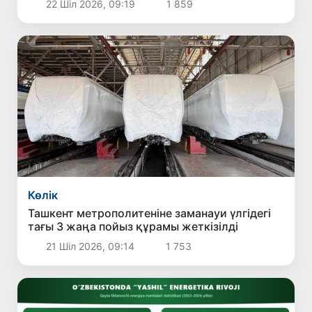
22 Шіл 2026, 09:19
1 859
жарияландым
Көлік
Ташкент метрополитеніне заманауи үлгідегі
тағы 3 жаңа пойыз құрамы жеткізілді
21 Шіл 2026, 09:14
1 753