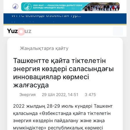
Мүмкіндігі шектеулі талапкерлерге қабылдау емтихандарында қосымша уақыт беріледі
Беларусьтен Өзбекстанға екінші тікелей жүк пойызы жөнелтілді
Yuz
uz
Адам саудасынан зардап шеккен азаматтар әлеуметтік қызметтермен қамтылады
Жарты жылда Өзбекстанда қанша егіз сәби дүниеге келді?
Жаңалықтарға қайту
WTTC есебінде Өзбекстан туризмнің өсу қарқыны бойынша Орталық Азияда бірінші орынға шықты
Ташкентте қайта тіктелетін
энергия көздері саласындағы
инновациялар көрмесі
жалғасуда
Энергия
29 Шіл 2022, 14:51
3 475
2022 жылдың 28-29 июль күндері Ташкент
қаласында «Өзбекстанда қайта тіктелетін
энергия көздерін пайдалану және жаңа
мүмкіндіктер» республикалық көрмесі