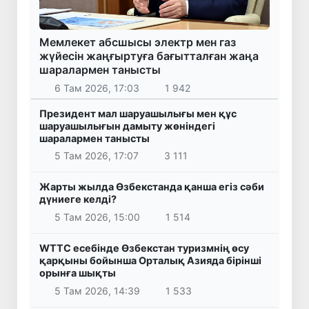
Мемлекет абсшысы электр мен газ
жүйесін жаңғыртуға бағытталған жаңа
шаралармен танысты
6 Там 2026, 17:03
1 942
Президент мал шаруашылығы мен құс
шаруашылығын дамыту жөніндегі
шаралармен танысты
5 Там 2026, 17:07
3 111
Жарты жылда Өзбекстанда қанша егіз сәби
дүниеге келді?
5 Там 2026, 15:00
1 514
WTTC есебінде Өзбекстан туризмнің өсу
қарқыны бойынша Орталық Азияда бірінші
орынға шықты
5 Там 2026, 14:39
1 533