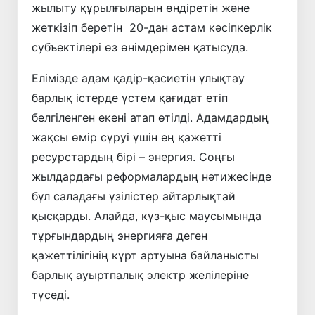
жылыту құрылғыларын өндіретін және
жеткізіп беретін 20-дан астам кәсіпкерлік
субъектілері өз өнімдерімен қатысуда.
Елімізде адам қадір-қасиетін ұлықтау
барлық істерде үстем қағидат етіп
белгіленген екені атап өтілді. Адамдардың
жақсы өмір сүруі үшін ең қажетті
ресурстардың бірі – энергия. Соңғы
жылдардағы реформалардың нәтижесінде
бұл саладағы үзілістер айтарлықтай
қысқарды. Алайда, күз-қыс маусымында
тұрғындардың энергияға деген
қажеттілігінің күрт артуына байланысты
барлық ауыртпалық электр желілеріне
түседі.