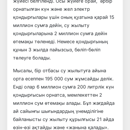
жүйесі белгіленді. Осы жүйеге орай, әрбір
орнатылған күн және жел электр
қондырғылары үшін оның қуатына қарай 15
миллион сумға дейін, су жылыту
қондырғыларына 2 миллион сумға дейін
өтемақы төленеді. Немесе қондырғының
құнын 3 жылда пайызсыз, бөліп-бөліп
төлеуге болады.
Мысалы, бір отбасы су жылытуға айына
орта есеппен 195 000 сум жұмсайды делік.
Енді олар 6 миллион сумға 200 литрлік күн
қондырғысын орнатса, мемлекеттен 2
миллион сум өтемақы алады. Бұл жағдайда
ай сайынғы шығындардың үнемділігіне
байланысты су жылыту құрылғысы 21 айда
өзін-өзі ақтайды және «жанына қалады».