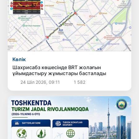
Көлік
Шахрисабз көшесінде BRT жолағын
ұйымдастыру жұмыстары басталады
24 Шіл 2026, 09:11
1 582