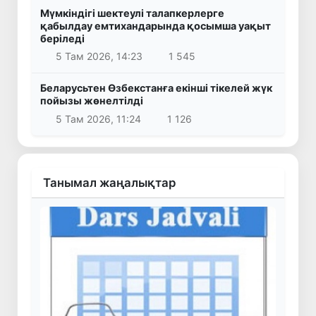
Мүмкіндігі шектеулі талапкерлерге
қабылдау емтихандарында қосымша уақыт
беріледі
5 Там 2026, 14:23
1 545
Беларусьтен Өзбекстанға екінші тікелей жүк
пойызы жөнелтілді
5 Там 2026, 11:24
1 126
Танымал жаңалықтар