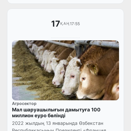
17
17:55
ҚАҢ
Агросектор
Мал шаруашылығын дамытуға 100
миллион еуро бөлінді
2022 жылдың 13 январында Өзбекстан
Республикасының Президенті «Франция