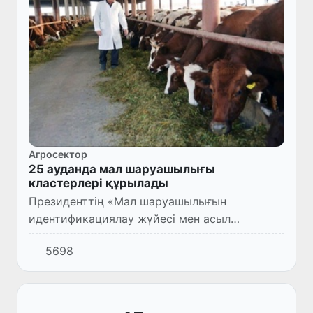
Агросектор
25 ауданда мал шаруашылығы
кластерлері құрылады
Президенттің «Мал шаруашылығын
идентификациялау жүйесі мен асыл
тұқымшылық саласын жетілдіруге қатысты
5698
қосымша іс-шаралар туралы қаулысы
қабылданды.