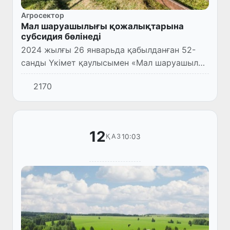
Агросектор
Мал шаруашылығы қожалықтарына
субсидия бөлінеді
2024 жылғы 26 январьда қабылданған 52-
санды Үкімет қаулысымен «Мал шаруашылық
қожалықтарына шетелдерден әкелінетін
2170
асыл тұқымды ірі қара мал, қой және ешкі
өсіру үшін субсидиялар б...
12
10:03
ҚАЗ