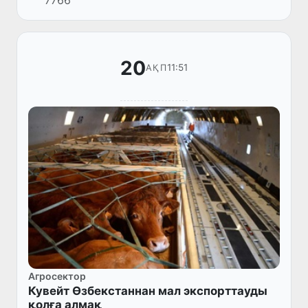
7766
қошқарлары 100-120 кг-ға дейін жетеді, ал ет
өнімділігі тірі...
20
11:51
АҚП
Агросектор
Кувейт Өзбекстаннан мал экспорттауды
қолға алмақ