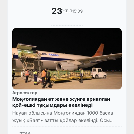
23
15:09
ЖЕЛ
Агросектор
Моңғолиядан ет және жүнге арналған
қой-ешкі тұқымдары әкелінеді
Науаи облысына Моңғолиядан 1000 басқа
жуық «Баят» затты қойлар әкелінді. Осы
затты қойлардың тірідей салмағы 70-80 кг,