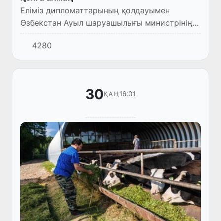
Еліміз дипломаттарының қолдауымен
Өзбекстан Ауыл шаруашылығы министрінің
орынбасары Бунёд Охунов пен Кувейттің
4280
«AlMawashi» компаниясы төрағасының
орынбасары, сауда секторының басш...
30
16:01
ҚАҢ