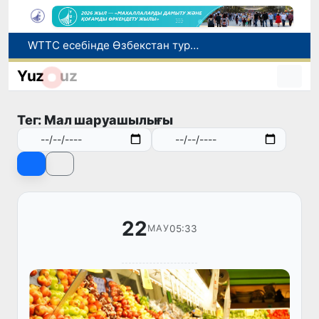
WTTC есебінде Өзбекстан туризмнің өсу қарқыны бойынша Орталық Азияда бірінші орынға шықты
Мүмкіндігі шектеулі талапкерлерге қабылдау емтихандарында қосымша уақыт беріледі
Yuz
uz
Беларусьтен Өзбекстанға екінші тікелей жүк пойызы жөнелтілді
Адам саудасынан зардап шеккен азаматтар әлеуметтік қызметтермен қамтылады
Тег: Мал шаруашылығы
Жарты жылда Өзбекстанда қанша егіз сәби дүниеге келді?
22
05:33
МАУ