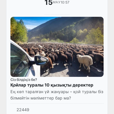
15
10:57
МАУ
Сіз білдіңіз бе?
Қойлар туралы 10 қызықты деректер
Ең көп таралған үй жануары – қой туралы біз
білмейтін мәліметтер бар ма?
22449