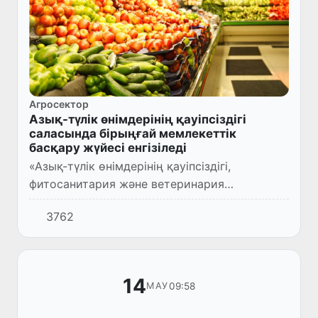
Агросектор
Азық-түлік өнімдерінің қауіпсіздігі
саласында бірыңғай мемлекеттік
басқару жүйесі енгізіледі
«Азық-түлік өнімдерінің қауіпсіздігі,
фитосанитария және ветеринария
салаларында бірыңғай мемлекеттік басқару
3762
және бақылау жүйесін енгізу іс-шаралары
туралы» Президент Жарлығы қабы...
14
09:58
МАУ