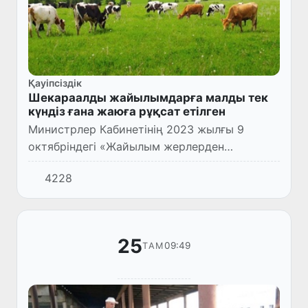
Қауіпсіздік
Шекараалды жайылымдарға малды тек
күндіз ғана жаюға рұқсат етілген
Министрлер Кабинетінің 2023 жылғы 9
октябріндегі «Жайылым жерлерден
пайдалану бойынша заң құжаттары
4228
жетілдірілгендігіне қатысты Министрлер
Кабинетінің 2018 жыдың 5 июльдегі 504-са...
25
09:49
ТАМ