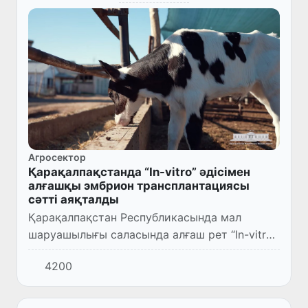
Агросектор
Қарақалпақстанда “In-vitro” әдісімен
алғашқы эмбрион трансплантациясы
сәтті аяқталды
Қарақалпақстан Республикасында мал
шаруашылығы саласында алғаш рет “In-vitro”
әдісімен көшіріліп отырғызылған эмбрионнан
4200
сау голштин тұқымды бұзау алынды.