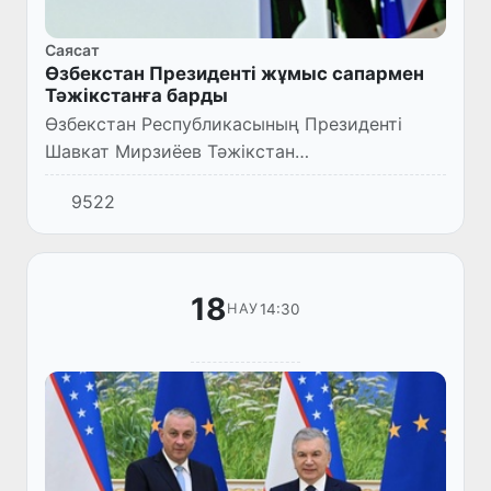
Саясат
Өзбекстан Президенті жұмыс сапармен
Тәжікстанға барды
Өзбекстан Республикасының Президенті
Шавкат Мирзиёев Тәжікстан
Республикасының Президенті Эмомали
9522
Рахмонның шақыруымен бүгін осы елге
жұмыс сапарымен барады.
18
14:30
НАУ