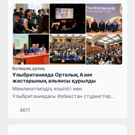
Болашақ ұрпақ
Ұлыбританияда Орталық Азия
жастарының альянсы құрылды
Мемлекетіміздің елшілігі мен
Ұлыбританиядағы Өзбекстан студенттер
одағымен бірлесіп Лондондағы Корольдік
4611
колледжде Орталық Азия жастарының
бірінші саммиті ұйымдастырылды.