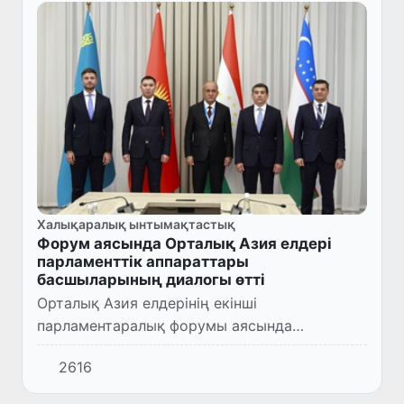
Халықаралық ынтымақтастық
Форум аясында Орталық Азия елдері
парламенттік аппараттары
басшыларының диалогы өтті
Орталық Азия елдерінің екінші
парламентаралық форумы аясында
парламент аппараттары басшыларының
2616
кездесуі өтті.