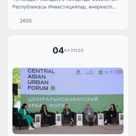
Республикасы Инвестициялар, өнеркәсіп
және сауда министрінің орынбасары Хуррам
2605
Тешабаев басшылығындағы делегация
Қазақстаның елордасы Астан...
04
11:03
ҚАЗ