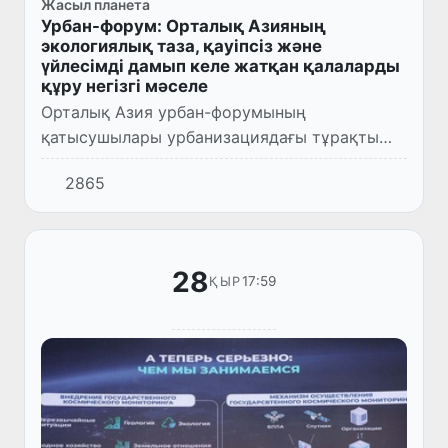
Жасыл планета
Урбан-форум: Орталық Азияның
экологиялық таза, қауіпсіз және
үйлесімді дамып келе жатқан қалаларды
құру негізгі мәселе
Орталық Азия урбан-форумының
қатысушылары урбанизациядағы тұрақты
даму қағидаттарын ілгерілету жөніндегі
2865
қорытынды декларацияға қол қойды.
28
17:59
ҚЫР