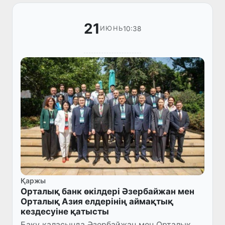
21
10:38
ИЮНЬ
Қаржы
Орталық банк өкілдері Әзербайжан мен
Орталық Азия елдерінің аймақтық
кездесуіне қатысты
Баку қаласында Әзербайжан мен Орталық