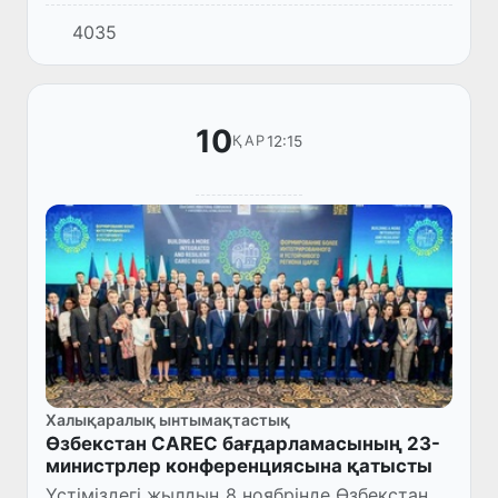
басшылығындағы Олий Мажлис Сенатының
4035
делегациясы Астанада Қазақстан
Республикасының тұрақты дамуы
саласындағы...
10
12:15
ҚАР
Халықаралық ынтымақтастық
Өзбекстан CAREC бағдарламасының 23-
министрлер конференциясына қатысты
Үстіміздегі жылдың 8 ноябрінде Өзбекстан