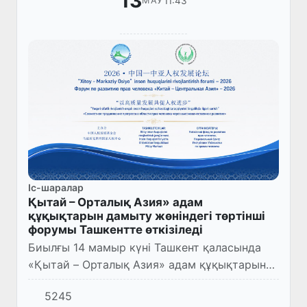
13
11:43
МАУ
Іс-шаралар
Қытай – Орталық Азия» адам
құқықтарын дамыту жөніндегі төртінші
форумы Ташкентте өткізіледі
Биылғы 14 мамыр күні Ташкент қаласында
«Қытай – Орталық Азия» адам құқықтарын
дамыту жөніндегі төртінші форум өткізіледі.
5245