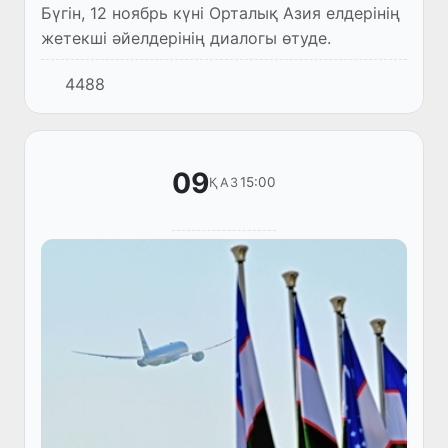
Бүгін, 12 ноябрь күні Орталық Азия елдерінің
жетекші әйелдерінің диалогы өтуде.
4488
09
15:00
ҚАЗ