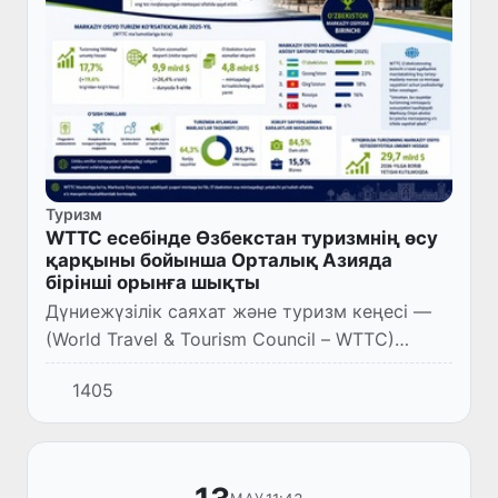
Туризм
WTTC есебінде Өзбекстан туризмнің өсу
қарқыны бойынша Орталық Азияда
бірінші орынға шықты
Дүниежүзілік саяхат және туризм кеңесі —
(World Travel & Tourism Council – WTTC)
«Travel & Tourism Economic Impact Research
1405
2026» есебіне орай, Орталық Азия туризмнің
өсу қарқыны б...