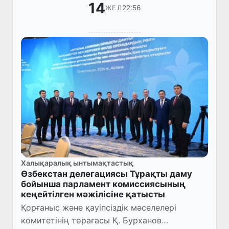
14
22:56
ЖЕЛ
Халықаралық ынтымақтастық
Өзбекстан делегациясы Тұрақты даму
бойынша парламент комиссиясының
кеңейтілген мәжілісіне қатысты
Қорғаныс және қауіпсіздік мәселелері
комитетінің төрағасы Қ. Бурханов