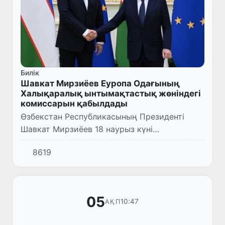
Билік
Шавкат Мирзиёев Еуропа Одағының
Халықаралық ынтымақтастық жөніндегі
комиссарын қабылдады
Өзбекстан Республикасының Президенті
Шавкат Мирзиёев 18 наурыз күні
Өзбекстанда жұмыс сапарымен жүрген
8619
Еуропа Одағының Халықаралық
ынтымақтастық жөніндегі комиссары Йозеф
Сикела ба...
05
10:47
АҚП