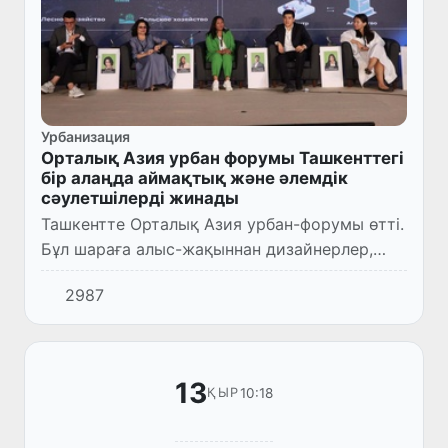
Урбанизация
Орталық Азия урбан форумы Ташкенттегі
бір алаңда аймақтық және әлемдік
сәулетшілерді жинады
Ташкентте Орталық Азия урбан-форумы өтті.
Бұл шараға алыс-жақыннан дизайнерлер,
сәулетшілер мен қала құрылысшыларын
2987
тартатын орталыққа айналды.
13
10:18
ҚЫР