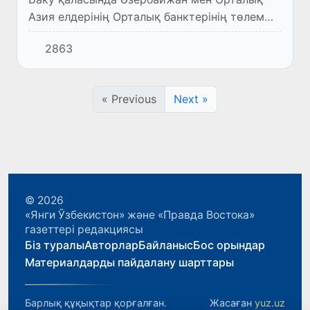
Азия елдерінің Орталық банктерінің төлем
жүйесі сарапшыларының аймақтық кеңесі
2863
өтті.
« Previous
Next »
© 2026
«Янги Ўзбекистон» және «Правда Востока»
газеттері редакциясы
Біз туралы
Авторлар
Байланыс
Бос орындар
Материалдарды пайдалану шарттары
Барлық құқықтар қорғалған.
Жасаған
yuz.uz