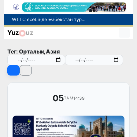
Мүмкіндігі шектеулі талапкерлерге қабылдау емтихандарында қосымша уақыт беріледі
Беларусьтен Өзбекстанға екінші тікелей жүк пойызы жөнелтілді
Yuz
uz
Адам саудасынан зардап шеккен азаматтар әлеуметтік қызметтермен қамтылады
Жарты жылда Өзбекстанда қанша егіз сәби дүниеге келді?
Тег: Орталық Азия
WTTC есебінде Өзбекстан туризмнің өсу қарқыны бойынша Орталық Азияда бірінші орынға шықты
05
14:39
ТАМ