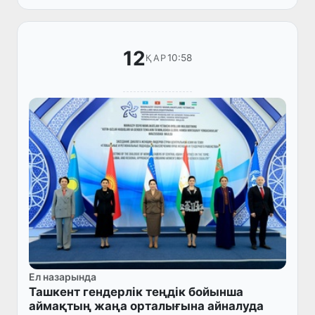
12
10:58
ҚАР
Ел назарында
Ташкент гендерлік теңдік бойынша
аймақтың жаңа орталығына айналуда