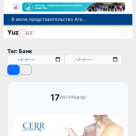
В июле представительство Агентства миграции в Москве оказало помощь более 1,8 тысячам граждан Узбекистана
Сборная Узбекистана вышла в четвертьфинал «Игр Будущего - 2026» в Астане
Yuz
uz
Прогноз погоды на день 7 августа
Китай и Россия стали крупнейшими торговыми партнерами Узбекистана в первом полугодии 2026 года
Тег: Банк
В Узбекистане стартовал месячник Целей устойчивого развития
17
08:50
ИЮЛЯ