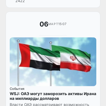
2422
группы внутри сегмента произошла
перестановка позиций. В группе малых...
06
15:07
МАРТ
Cобытия
WSJ: ОАЭ могут заморозить активы Ирана
на миллиарды долларов
Власти ОАЭ рассматривают возможность