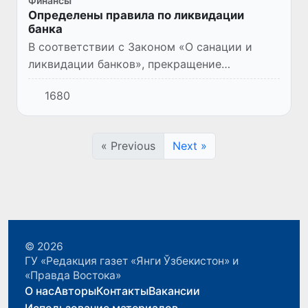
Финансы
Определены правила по ликвидации
банка
В соответствии с Законом «О санации и
ликвидации банков», прекращение
деятельности и ликвидация банка могут
1680
быть осуществлены в форме добровольной
ликвидации или принудительной лик...
« Previous
Next »
© 2026
ГУ «Редакция газет «Янги Ўзбекистон» и
«Правда Востока»
О нас
Авторы
Контакты
Вакансии
Использование материалов