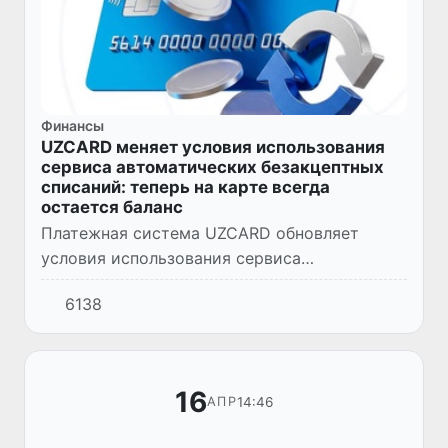
Финансы
UZCARD меняет условия использования
сервиса автоматических безакцептных
списаний: теперь на карте всегда
остается баланс
Платежная система UZCARD обновляет
условия использования сервиса
автоматических безакцептных списаний с
6138
банковских карт, делая его более
прозрачным и предсказуемым для
пользователе...
16
14:46
АПР