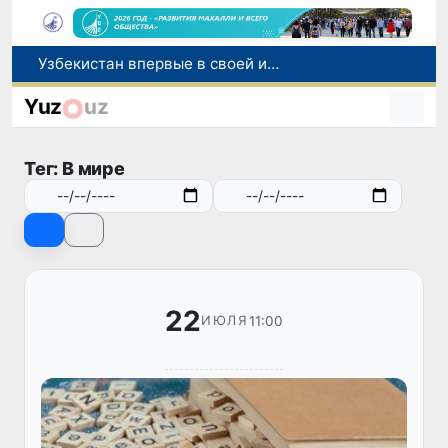
Узбекистан впервые в своей истории примет престижную Международную олимпиаду по информатике IOI 2026
Число пользователей мобильного интернета в Узбекистане за 10 лет выросло в 4,3 раза
При содействии Генконсульства Узбекистана соотечественница, перенесшая инсульт в Алматы, вернулась на родину
Yuz
uz
В Ташкенте состоялось заседание Исполнительного комитета Федерации тяжелой атлетики Азии
Китай и Россия стали крупнейшими торговыми партнерами Узбекистана в первом полугодии 2026 года
Тег: В мире
22
11:00
ИЮЛЯ