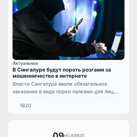
Актуальное
В Сингапуре будут пороть розгами за
мошенничество в интернете
Власти Сингапура ввели обязательное
наказание в виде порки палками для лиц,
осужденных за онлайн-мошенничество, в
1820
попытке обуздать волну киберпреступлений.
09
09:51
НОЯ