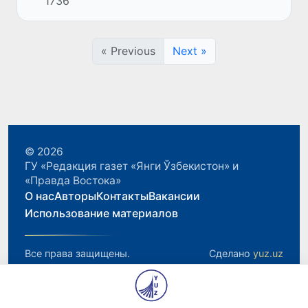
1736
водного кризиса, вызванного длительной
засухой.
« Previous
Next »
© 2026
ГУ «Редакция газет «Янги Ўзбекистон» и
«Правда Востока»
О нас
Авторы
Контакты
Вакансии
Использование материалов
Все права защищены.
Сделано
yuz.uz