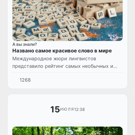
А вы знали?
Названо самое красивое слово в мире
Международное жюри лингвистов
представило рейтинг самых необычных и
красивых слов мира. Первое место в нем
1268
заняло слово «кайтиакитанга» (kaitiakitanga)
из языка маори, которое озна...
15
12:38
ИЮЛЯ