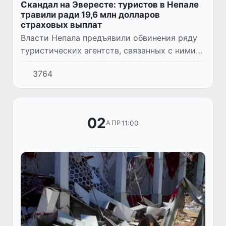
Скандал на Эвересте: туристов в Непале
травили ради 19,6 млн долларов
страховых выплат
Власти Непала предъявили обвинения ряду
туристических агентств, связанных с ними
врачей и операторов вертолетных компаний
3764
в крупном мошенничестве и причинении
вреда здоровью турист...
02
11:00
АПР