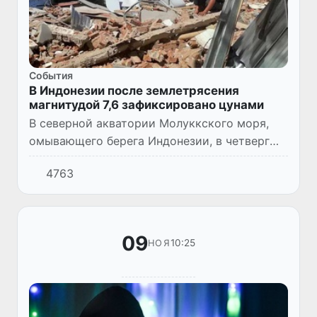
Cобытия
В Индонезии после землетрясения
магнитудой 7,6 зафиксировано цунами
В северной акватории Молуккского моря,
омывающего берега Индонезии, в четверг
была зарегистрирована мощная
4763
сейсмическая активность с магнитудой 7,6.
09
10:25
НОЯ