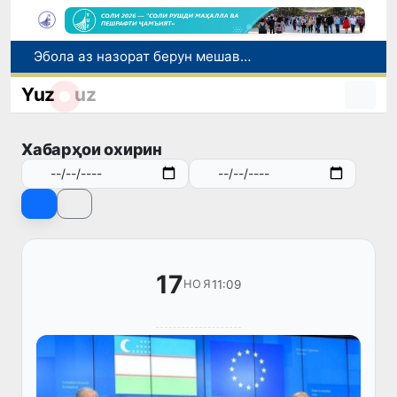
Эбола аз назорат берун мешавад: дар ҶД Конго шумораи беморон дар як ҳафта ду баробар афзуд, СУТ бонги хатар мезанад
Дар моҳи июл дар Ӯзбекистон нархи маҳсулоти озуқаворӣ коҳиш ёфт, аммо баъзе молу хидматрасониҳо гарон шуданд
Yuz
uz
Дар Сенат тадбирҳои беҳтар намудани мавқеи Ӯзбекистон дар рейтингҳо ва индексҳои байналмилалӣ баррасӣ шуданд
Сарвари ВКХ-и Ӯзбекистон бо роҳбарияти Ҳиндустон музокирот анҷом дода, дар Форуми соҳибкории Ӯзбекистону Ҳиндустон иштирок кард
Хабарҳои охирин
Дар вилояти Самарқанд ва шаҳри Тошканд ҳолатҳои фасод ва қаллобӣ ошкор гардид
17
11:09
НОЯ