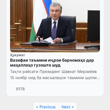
Ҳукумат
Вазифаи таъмини иҷрои барномаҳо дар
маҳаллаҳо гузошта шуд
Таҳти раёсати Президент Шавкат Мирзиёев
15 ноябр оид ба масъалаҳои таъмини шуғли
аҳолӣ ва коҳиш додани камбизоатӣ
9178
ҷамъомади видеоселекторӣ баргузор
гардид.
« Previous
Next »