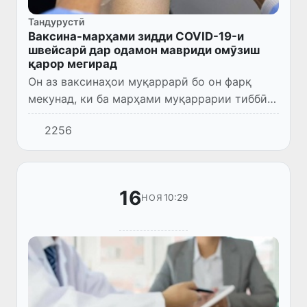
Тандурустӣ
Ваксина-марҳами зидди COVID-19-и
швейсарӣ дар одамон мавриди омӯзиш
қарор мегирад
Он аз ваксинаҳои муқаррарӣ бо он фарқ
мекунад, ки ба марҳами муқаррарии тиббӣ
монанд аст. Дар рахи марҳам сӯзанҳои
2256
зиёди микроскопӣ мавҷуданд, ки ҳангоми
часпондан бо бадан ба пӯст...
16
10:29
НОЯ