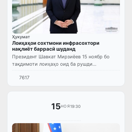
Ҳукумат
Лоиҳаҳои сохтмони инфрасохтори
нақлиёт баррасӣ шуданд
Президент Шавкат Мирзиёев 15 ноябр бо
тақдимоти лоиҳаҳо оид ба рушди
инфрасохтори нақлиёти шаҳри Тошканд
7617
шинос шуд.
15
19:30
НОЯ