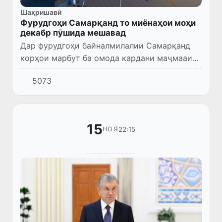
Шаҳришавӣ
Фурудгоҳи Самарқанд то миёнаҳои моҳи
декабр пӯшида мешавад
Дар фурудгоҳи байналмилалии Самарқанд
корҳои марбут ба омода кардани маҷмааи
нави аэродром ва таҷҳизоти нави
5073
авиатсионӣ ба баҳрабардорӣ идома доранд.
Ба ин муносибат, баста шудани...
15
22:15
НОЯ