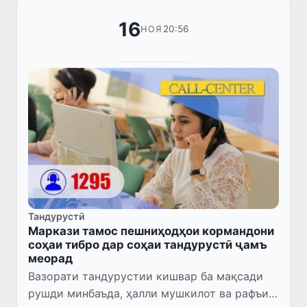
16
20:56
НОЯ
Тандурустӣ
Маркази тамос пешниҳодҳои кормандони
соҳаи тибро дар соҳаи тандурустӣ ҷамъ
меорад
Вазорати тандурустии кишвар ба мақсади
рушди минбаъда, ҳалли мушкилот ва рафъи