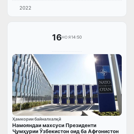
камбудиҳо дар тибби ватанӣ «Call -марказ»-
2022
и махсус таъсис дод.
16
14:50
НОЯ
Ҳамкории байналхалқӣ
Намояндаи махсуси Президенти
Ҷумҳурии Ӯзбекистон оид ба Афғонистон