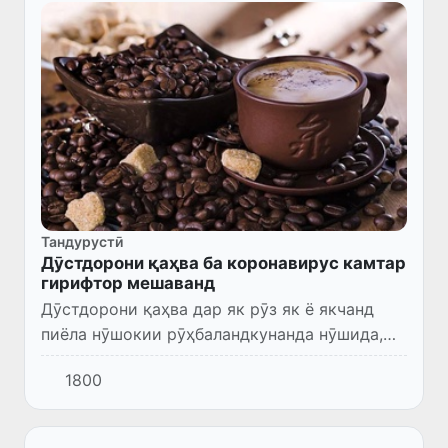
Тандурустӣ
Дӯстдорони қаҳва ба коронавирус камтар
гирифтор мешаванд
Дӯстдорони қаҳва дар як рӯз як ё якчанд
пиёла нӯшокии рӯҳбаландкунанда нӯшида,
худашон намедонанд, ки хатари гирифтор
1800
шудан ба коронавирусро коҳиш медиҳанд.