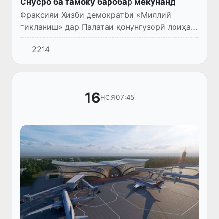
Снусро ба тамоку баробар мекунанд
Фраксияи Ҳизби демократbи «Миллий
тикланиш» дар Палатаи қонунгузорӣ лоиҳаи
қонун «Дар бораи маҳдуд кардани паҳн ва
2214
истеъмоли машрубот ва маҳсулоти тамоку»-
ро баррасӣ кард.
16
07:45
НОЯ