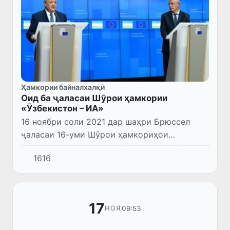
Ҳамкории байналхалқӣ
Оид ба ҷаласаи Шӯрои ҳамкории
«Ӯзбекистон – ИА»
16 ноябри соли 2021 дар шаҳри Брюссел
ҷаласаи 16-уми Шӯрои ҳамкориҳои
«Ҷумҳурии Ӯзбекистон – Иттиҳоди Аврупо»
1616
баргузор гардид, ки дар он ҳайати кишвари
мо таҳти роҳбарии вазири кор...
17
09:53
НОЯ