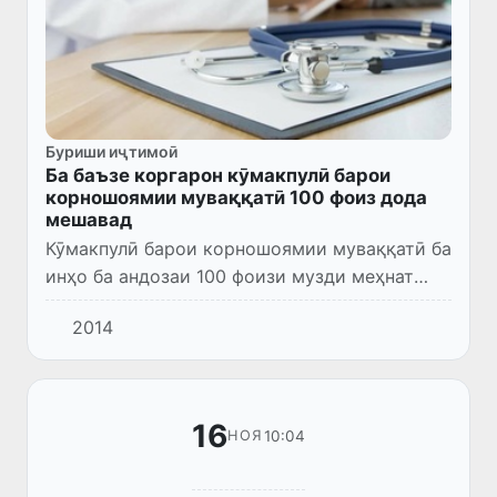
Буриши иҷтимоӣ
Ба баъзе коргарон кӯмакпулӣ барои
корношоямии муваққатӣ 100 фоиз дода
мешавад
Кӯмакпулӣ барои корношоямии муваққатӣ ба
инҳо ба андозаи 100 фоизи музди меҳнат
дода мешаванд:
2014
16
10:04
НОЯ