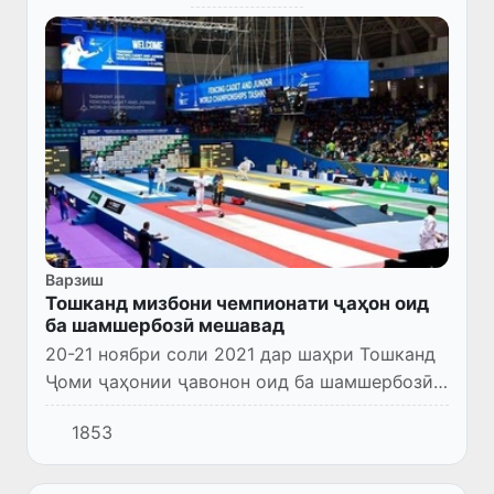
Варзиш
Тошканд мизбони чемпионати ҷаҳон оид
ба шамшербозӣ мешавад
20-21 ноябри соли 2021 дар шаҳри Тошканд
Ҷоми ҷаҳонии ҷавонон оид ба шамшербозӣ
баргузор мешавад. Дар ин чемпионати
1853
муҳим варзишгарони Ӯзбекистон низ ширкат
хоҳанд кард.