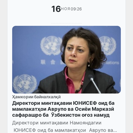
16
09:26
НОЯ
Ҳамкории байналхалқӣ
Директори минтақавии ЮНИСЕФ оид ба
мамлакатҳои Аврупо ва Осиёи Марказӣ
сафарашро ба Ўзбекистон оғоз намуд
Директори минтақавии Намояндагии
ЮНИСЕФ оид ба мамлакатҳои Аврупо ва