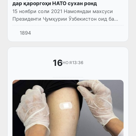
дар қароргоҳи НАТО сухан ронд
15 ноябри соли 2021 Намояндаи махсуси
Президенти Ҷумҳурии Ӯзбекистон оид ба
Афғонистон Исматулла Иргашев дар
1894
қароргоҳи НАТО дар Брюссел дар брифинг
бахшида ба вазъият дар Афғонисто...
16
13:36
НОЯ