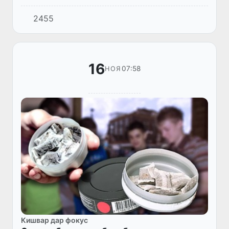
Осиёи Марказӣ хонум Афшон Хон имрӯз, 16
2455
ноябр, сафари якҳафтаинаи худро аз
Ӯзбекистон оғоз кард, ки дуввумин...
16
07:58
НОЯ
Кишвар дар фокус