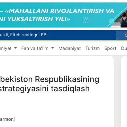
Mikrokreditbank aktivlari 30,7 trln soʻmga yetdi, Fitch reytingni BB darajasiga oshirdi
Malayziya Markaziy Osiyoda tibbiy turizm yoʻnalishi sifatidagi mavqeini mustahkamlamoqda
a Vatanga qaytarildi
miyat
Fan va ta'lim
Madaniyat
Turizm
Sport
Du
Namangan shahrining sobiq hokimi Anvar Otaxodjayevga nisbatan 11 yilga ozodlikdan mahrum qilish jazosi tayinlandi
UZCERT davlat tashkilotlari va korxonalarni ommaviy kiberhujumlar haqida ogohlantirdi
bekiston Respublikasining
strategiyasini tasdiqlash
farmoni