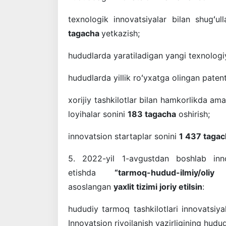
texnologik innovatsiyalar bilan shugʻu
tagacha
yetkazish;
hududlarda yaratiladigan yangi texnologi
hududlarda yillik roʻyxatga olingan paten
xorijiy tashkilotlar bilan hamkorlikda am
loyihalar sonini
183 tagacha
oshirish;
innovatsion startaplar sonini
1 437 taga
5. 2022-yil 1-avgustdan boshlab inno
etishda
“tarmoq-hudud-ilmiy/oliy
asoslangan
yaxlit tizimi joriy etilsin
:
hududiy tarmoq tashkilotlari innovatsiy
Innovatsion rivojlanish vazirligining hud