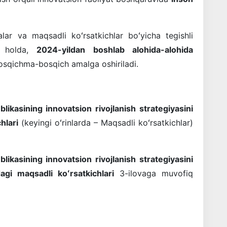
jalar va maqsadli koʻrsatkichlar boʻyicha tegishli
an holda,
2024-yildan boshlab alohida-alohida
sqichma-bosqich amalga oshiriladi.
ikasining innovatsion rivojlanish strategiyasini
hlari
(keyingi oʻrinlarda – Maqsadli koʻrsatkichlar)
ikasining innovatsion rivojlanish strategiyasini
gi maqsadli koʻrsatkichlari
3-ilovaga muvofiq