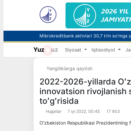
Polshadagi elchixona ko‘magida ona va bol
Yuz
uz
Siyosat
Iqtisodiyot
Ja
Yangiliklarga qaytish
2022-2026-yillarda Oʻz
innovatsion rivojlanish 
toʻgʻrisida
Hujjatlar
7 iyl 2022, 00:45
17 903
Oʻzbekiston Respublikasi Prezidentining 