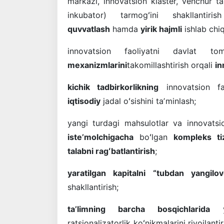
markazi, innovatsion klaster, venchur tas
inkubator) tarmogʻini shakllantir
quvvatlash
hamda
yirik hajmli
ishlab chiq
innovatsion faoliyatni davlat to
mexanizmlarini
takomillashtirish orqali
in
kichik tadbirkorlikning
innovatsion fao
iqtisodiy
jadal oʻsishini taʼminlash;
yangi turdagi mahsulotlar va innovatsi
isteʼmolchigacha
boʻlgan
kompleks tiz
talabni ragʻbatlantirish
;
yaratilgan kapitalni
“tubdan yangilov
shakllantirish;
taʼlimning barcha bosqichlarida
ya
ratsionalizatorlik koʻnikmalarini rivojlan