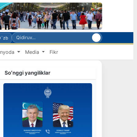
O`zb
nyoda
Media
Fikr
Soʻnggi yangiliklar