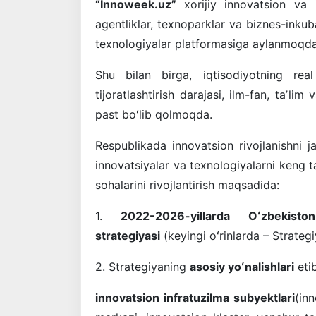
“Innoweek.uz”
xorijiy innovatsion va 
agentliklar, texnoparklar va biznes-inkub
texnologiyalar platformasiga aylanmoqda
Shu bilan birga, iqtisodiyotning rea
tijoratlashtirish darajasi, ilm-fan, taʼli
past boʻlib qolmoqda.
Respublikada innovatsion rivojlanishni ja
innovatsiyalar va texnologiyalarni keng ta
sohalarini rivojlantirish maqsadida:
1.
2022-2026-yillarda Oʻzbekiston 
strategiyasi
(keyingi oʻrinlarda – Strateg
2. Strategiyaning
asosiy yoʻnalishlari
etib
innovatsion infratuzilma subyektlari
(in