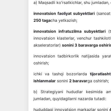
a) Maqsadli koʻrsatkichlar, shu jumladan, 
innovatsion faoliyat subyektlari
(sanoat 
250 taga
cha yetkazish;
innovatsion infratuzilma subyektlari
(
innovatsion klasterlar, venchur tashkilot
akseleratorlar)
sonini 3 baravarga oshiri
innovatsion tadbirkorlik natijasida yar
oshirish;
ichki va tashqi bozorlarda
tijoratlash
ishlanmalar
sonini
2 baravar
ga oshirish;
b) Strategiyani hududlar kesimida ama
jumladan, quyidagilarni nazarda tutadi:
hududdagi innovatsion markazlar sonini