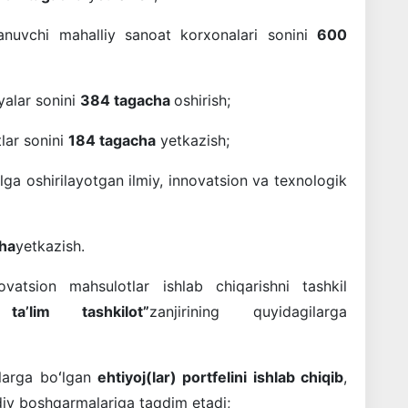
llanuvchi mahalliy sanoat korxonalari sonini
600
yalar sonini
384 tagacha
oshirish;
tlar sonini
184 tagacha
yetkazish;
alga oshirilayotgan ilmiy, innovatsion va texnologik
cha
yetkazish.
vatsion mahsulotlar ishlab chiqarishni tashkil
 taʼlim tashkilot”
zanjirining quyidagilarga
alarga boʻlgan
ehtiyoj(lar) portfelini ishlab chiqib
,
udiy boshqarmalariga taqdim etadi;