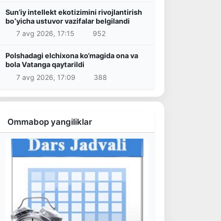
Sunʼiy intellekt ekotizimini rivojlantirish
boʻyicha ustuvor vazifalar belgilandi
7 avg 2026, 17:15
952
Polshadagi elchixona ko‘magida ona va
bola Vatanga qaytarildi
7 avg 2026, 17:09
388
Ommabop yangiliklar