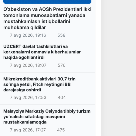
O‘zbekiston va AQSh Prezidentlari ikki
tomonlama munosabatlarni yanada
mustahkamlash istiqbollarini
muhokama qildilar
7 avg 2026, 19:16
558
UZCERT davlat tashkilotlari va
korxonalarni ommaviy kiberhujumlar
haqida ogohlantirdi
7 avg 2026, 18:07
576
Mikrokreditbank aktivlari 30,7 trln
soʻmga yetdi, Fitch reytingni BB
darajasiga oshirdi
7 avg 2026, 17:53
404
Malayziya Markaziy Osiyoda tibbiy turizm
yoʻnalishi sifatidagi mavqeini
mustahkamlamoqda
7 avg 2026, 17:27
475