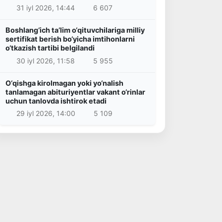
31 iyl 2026, 14:44
6 607
Boshlang‘ich ta’lim o‘qituvchilariga milliy
sertifikat berish bo‘yicha imtihonlarni
o‘tkazish tartibi belgilandi
30 iyl 2026, 11:58
5 955
O‘qishga kirolmagan yoki yo‘nalish
tanlamagan abituriyentlar vakant o‘rinlar
uchun tanlovda ishtirok etadi
29 iyl 2026, 14:00
5 109