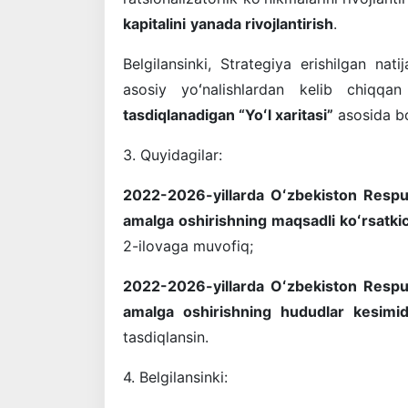
kapitalini
yanada rivojlantirish
.
Belgilansinki, Strategiya erishilgan nati
asosiy yoʻnalishlardan kelib chiqq
tasdiqlanadigan “Yoʻl xaritasi”
asosida bo
3. Quyidagilar:
2022-2026-yillarda Oʻzbekiston Respubl
amalga oshirishning maqsadli koʻrsatkic
2-ilovaga muvofiq;
2022-2026-yillarda Oʻzbekiston Respubl
amalga oshirishning hududlar kesimida
tasdiqlansin.
4. Belgilansinki: