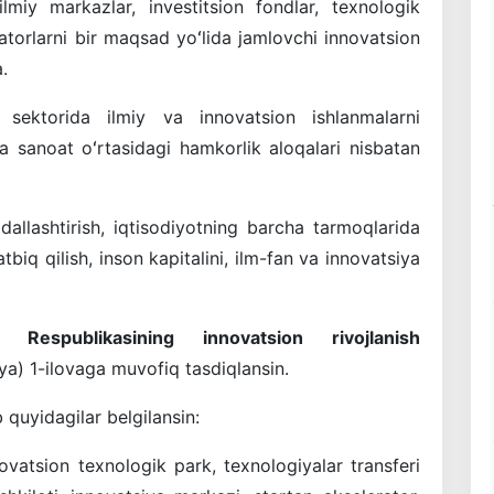
ilmiy markazlar, investitsion fondlar, texnologik
atorlarni bir maqsad yoʻlida jamlovchi innovatsion
.
l sektorida ilmiy va innovatsion ishlanmalarni
m va sanoat oʻrtasidagi hamkorlik aloqalari nisbatan
dallashtirish, iqtisodiyotning barcha tarmoqlarida
tbiq qilish, inson kapitalini, ilm-fan va innovatsiya
Respublikasining innovatsion rivojlanish
iya) 1-ilovaga muvofiq tasdiqlansin.
 quyidagilar belgilansin:
novatsion texnologik park, texnologiyalar transferi