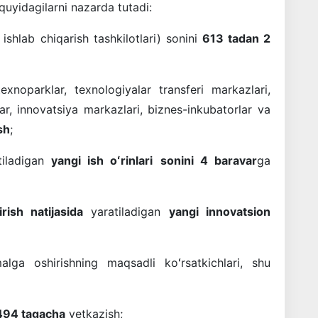
quyidagilarni nazarda tutadi:
ishlab chiqarish tashkilotlari) sonini
613 tadan 2
texnoparklar, texnologiyalar transferi markazlari,
lar, innovatsiya markazlari, biznes-inkubatorlar va
sh
;
atiladigan
yangi ish oʻrinlari
sonini 4 baravar
ga
tirish natijasida
yaratiladigan
yangi innovatsion
lga oshirishning maqsadli koʻrsatkichlari, shu
494 tagacha
yetkazish;