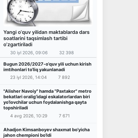
Yangi o‘quv yilidan maktablarda dars
soatlarini taqsimlash tartibi
o‘zgartiriladi
30 iyl 2026, 09:06
32 398
Bugun 2026/2027-o‘quv yili uchun kirish
imtihonlari to‘liq yakunlanadi
23 iyl 2026, 14:04
7 892
"Alisher Navoiy" hamda "Paxtakor" metro
bekatlari oralig‘idagi eskalatorlardan biri
yo‘lovchilar uchun foydalanishga qayta
topshiriladi
4 avg 2026, 10:29
7 671
Ahadjon Kimsanboyev shaxmat bo‘yicha
jahon chempioni bo‘ldi