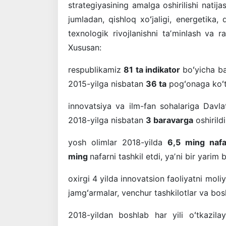
strategiyasining amalga oshirilishi natij
jumladan, qishloq xoʻjaligi, energetika, 
texnologik rivojlanishni taʼminlash va ra
Xususan:
respublikamiz
81 ta indikator
boʻyicha ba
2015-yilga nisbatan
36 ta
pogʻonaga koʻta
innovatsiya va ilm-fan sohalariga Davlat
2018-yilga nisbatan
3 baravarga
oshirild
yosh olimlar 2018-yilda
6,5 ming naf
ming
nafarni tashkil etdi, yaʼni bir yarim 
oxirgi 4 yilda innovatsion faoliyatni moli
jamgʻarmalar, venchur tashkilotlar va bo
2018-yildan boshlab har yili oʻtkazil