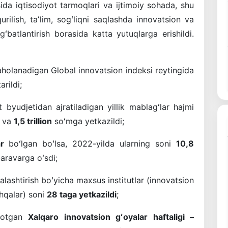
asida iqtisodiyot tarmoqlari va ijtimoiy sohada, shu
qurilish, taʼlim, sogʻliqni saqlashda innovatsion va
gʻbatlantirish borasida katta yutuqlarga erishildi.
holanadigan Global innovatsion indeksi reytingida
rildi;
 byudjetidan ajratiladigan yillik mablagʻlar hajmi
i va
1,5 trillion
soʻmga yetkazildi;
ar
boʻlgan boʻlsa, 2022-yilda ularning soni
10,8
baravarga oʻsdi;
yalashtirish boʻyicha maxsus institutlar (innovatsion
shqalar) soni
28 taga yetkazildi
;
ayotgan
Xalqaro innovatsion gʻoyalar haftaligi –