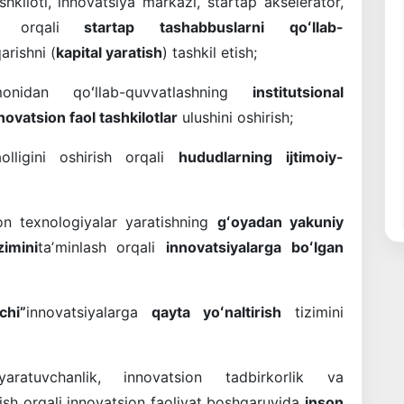
hkiloti, innovatsiya markazi, startap akselerator,
ish orqali
startap
tashabbuslarni
qoʻllab-
arishni (
kapital yaratish
) tashkil etish;
monidan qoʻllab-quvvatlashning
institutsional
novatsion faol tashkilotlar
ulushini oshirish;
lligini oshirish orqali
hududlarning
ijtimoiy-
on texnologiyalar yaratishning
gʻoyadan yakuniy
imini
taʼminlash orqali
innovatsiyalarga boʻlgan
chi”
innovatsiyalarga
qayta yoʻnaltirish
tizimini
ratuvchanlik, innovatsion tadbirkorlik va
tirish orqali innovatsion faoliyat boshqaruvida
inson