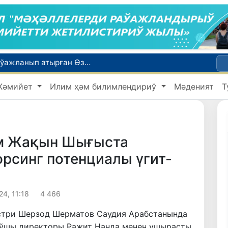
Қайта қамсызландырыў системасы тез раўажланып атырған Өзбекстан экономикасы ушын не береди?
Ташкент аўыр атлетика бойынша Азия чемпионатына таярланбақта
Жәмийет
Илим ҳәм билимлендириў
Мәденият
Т
етлери айлығы басланды
Июль айында Миграция агентлигиниң Москва қаласындағы ўәкилханасы 1 мың 800 ден аслам Өзбекстан пуқараларына жәрдем көрсетти
ийнети менен мақтанады
әм Жақын Шығыста
орсинг потенциалы үгит-
24, 11:18
4 466
стри Шерзод Шерматов Саудия Арабстанында
ыўшы директоры Ражит Нанда менен ушырасты.