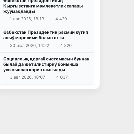
Өзбекстан Президентиниң
Қырғызстанға мәмлекетлик сапары
жуўмақланды
1 авг 2026, 18:13
4 420
Өзбекстан Президентин рәсмий күтип
алыў мәресими болып өтти
30 июл 2026, 14:22
4 320
Социаллық қорғаў системасын буннан
былай да жетилистириў бойынша
усыныслар көрип шығылды
3 авг 2026, 18:07
4 037