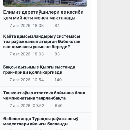
Елимиз дөретиўшилери өз кәсиби
ҳәм мийнети менен мақтанады
7 авг 2026, 18:08
84
Қайта қамсызландырыў системасы
тез раўажланып атырған Өзбекстан
экономикасы ушын не береди?
7 авг 2026, 18:03
83
Бақсы қызымыз Қырғызыстанда
гран-приди қолға киргизди
7 авг 2026, 10:54
140
Ташкент аўыр атлетика бойынша Азия
чемпионатына таярланбақта
7 авг 2026, 09:52
640
Өзбекстанда Турақлы раўажланыў
мақсетлери айлығы басланды