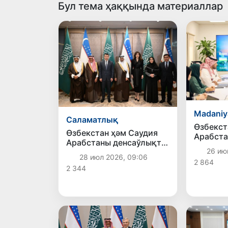
Бул тема ҳаққында материаллар
Madaniy
Саламатлық
Өзбекст
Өзбекстан ҳәм Саудия
Арабста
Арабстаны денсаўлықты
өтетуғы
26 июн
сақлаў тараўында бирге
пүткил 
28 июл 2026, 09:06
ислесиўди кеңейтпекте
2 864
көргизб
2 344
қатнасы
көрмек