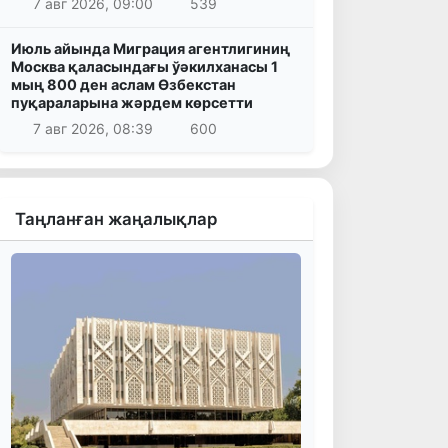
7 авг 2026, 09:00
539
Июль айында Миграция агентлигиниң
Москва қаласындағы ўәкилханасы 1
мың 800 ден аслам Өзбекстан
пуқараларына жәрдем көрсетти
7 авг 2026, 08:39
600
Таңланған жаңалықлар