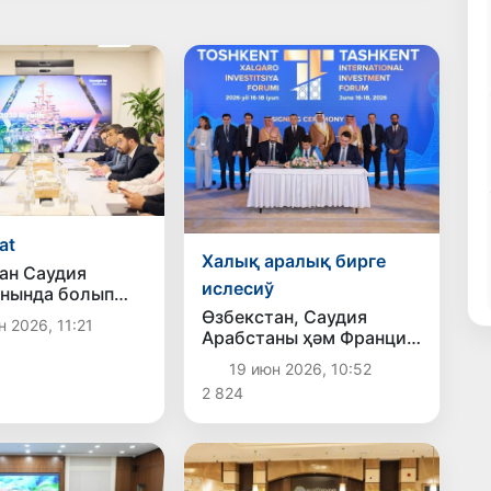
at
Халық аралық бирге
ан Саудия
ислесиў
нында болып
н EXPO - 2030
Өзбекстан, Саудия
 2026, 11:21
жер жүзилик
Арабстаны ҳәм Франция
есинде
қәўипли шығындыларды
19 июн 2026, 10:52
ўға таярлық
қайта ислеў бойынша
2 824
те
бирге ислесиўге келисип
алды