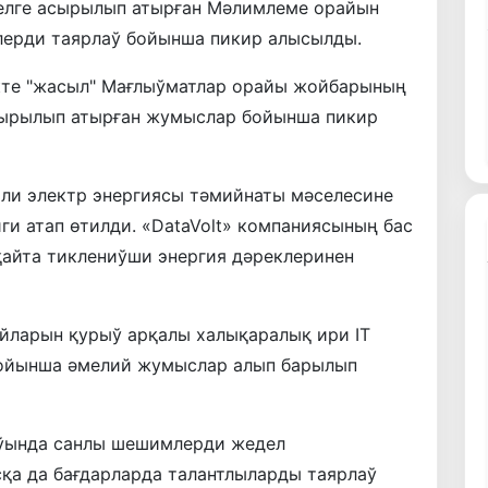
елге асырылып атырған Мәлимлеме орайын
лерди таярлаў бойынша пикир алысылды.
кте "жасыл" Мағлыўматлар орайы жойбарының
ырылып атырған жумыслар бойынша пикир
ли электр энергиясы тәмийнаты мәселесине
ги атап өтилди. «DataVolt» компаниясының бас
айта тиклениўши энергия дәреклеринен
айларын қурыў арқалы халықаралық ири IT
бойынша әмелий жумыслар алып барылып
аўында санлы шешимлерди жедел
сқа да бағдарларда талантлыларды таярлаў