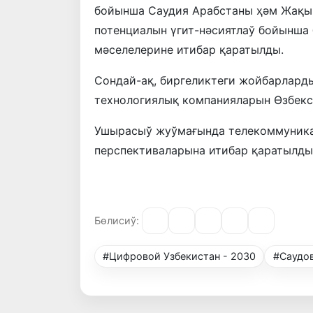
бойынша Саудия Арабстаны ҳәм Жақын
потенциалын үгит-нәсиятлаў бойынша
мәселелерине итибар қаратылды.
Сондай-ақ, биргеликтеги жойбарлард
технологиялық компанияларын Өзбекс
Ушырасыў жуўмағында телекоммуника
перспективаларына итибар қаратылды,
Бөлисиў:
#Цифровой Узбекистан - 2030
#Саудо