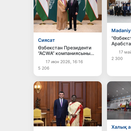
Madaniy
"Өзбекс
Сиясат
Арабста
Өзбекстан Президенти
жәмийе
17 ма
“ACWA” компаниясының
басқарма баслығы
2 300
17 июн 2026, 16:16
менен ушырасты
5 206
Халық а