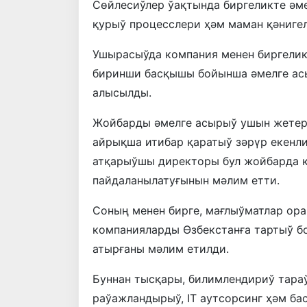
Сөйлесиўлер ўақтында биргеликте әм
қурыў процесслери ҳәм маман қәниге
Ушырасыўда компания менен биргели
биринши басқышы бойынша әмелге ас
алысылды.
Жойбарды әмелге асырыў ушын жетер
айрықша итибар қаратыў зәрүр екенли
атқарыўшы директоры бул жойбарда қ
пайдаланылатуғынын мәлим етти.
Соның менен бирге, мағлыўматлар ор
компанияларды Өзбекстанға тартыў 
атырғаны мәлим етилди.
Буннан тысқары, билимлендириў тар
раўажландырыў, IT аутсорсинг ҳәм ба