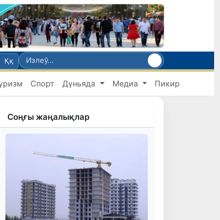
Ққ
уризм
Спорт
Дүньяда
Медиа
Пикир
Соңғы жаңалықлар