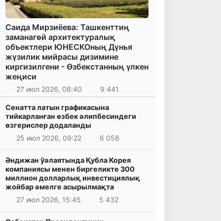
Саида Мирзиёева: Ташкенттиң
заманагөй архитектуралық
объектлери ЮНЕСКОның Дүнья
жүзилик мийрасы дизимине
киргизилгени - Өзбекстанның үлкен
жеңиси
27 июл 2026, 08:40
9 441
Сенатта латын графикасына
тийкарланған өзбек әлипбесиндеги
өзгерислер додаланды
25 июл 2026, 09:22
6 058
Әндижан ўәлаятында Қубла Корея
компаниясы менен биргеликте 300
миллион долларлық инвестициялық
жойбар әмелге асырылмақта
27 июл 2026, 15:45
5 432