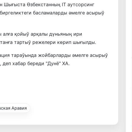
 Шығыста Өзбекстанның IT аутсорсинг
 биргеликтеги басламаларды әмелге асырыў
ы алға қойыў арқалы дүньяның ири
танға тартыў режелери көрип шығылды.
ция тараўында жойбарларды әмелге асырыў
 деп хабар береди "Дунё" ХА.
вская Аравия