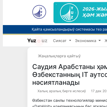
Yuz
uz
Сиясат
Экономика
Өзбекстанда Турақлы раўажланыў мақс
Жаңалықларға қайтыў
Елимиз дөретиўшилери өз кәсиби ҳәм м
Саудия Арабстаны ҳ
Өзбекстанның IT аутс
нәсиятланады
Халық аралық бирге ислесиў
17 дек 20
Өзбекстан санлы технологиялар мини
«DataVolt» компаниясының бас атқар