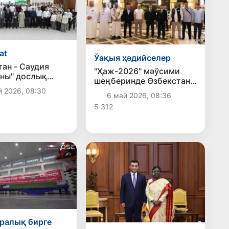
at
Ўақыя ҳәдийселер
тан - Саудия
"Ҳаж-2026" мәўсими
ны" дослық
шеңберинде Өзбекстан
ти дүзилди
пуқаралары Саудия
й 2026, 08:30
6 май 2026, 08:36
Арабстанына зыярат
5 312
етиў ушын келди
ралық бирге