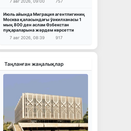
7 авг 2026, 09:00
757
Июль айында Миграция агентлигиниң
Москва қаласындағы ўәкилханасы 1
мың 800 ден аслам Өзбекстан
пуқараларына жәрдем көрсетти
7 авг 2026, 08:39
917
Таңланған жаңалықлар