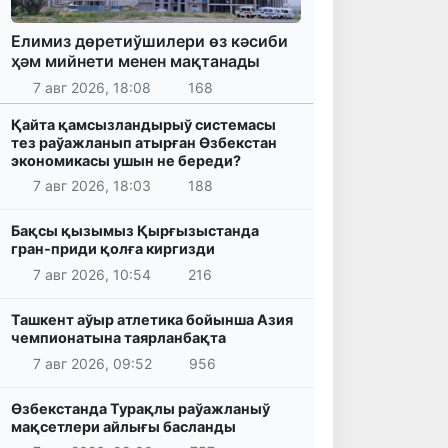
Елимиз дөретиўшилери өз кәсиби
ҳәм мийнети менен мақтанады
7 авг 2026, 18:08
168
Қайта қамсызландырыў системасы
тез раўажланып атырған Өзбекстан
экономикасы ушын не береди?
7 авг 2026, 18:03
188
Бақсы қызымыз Қырғызыстанда
гран-приди қолға киргизди
7 авг 2026, 10:54
216
Ташкент аўыр атлетика бойынша Азия
чемпионатына таярланбақта
7 авг 2026, 09:52
956
Өзбекстанда Турақлы раўажланыў
мақсетлери айлығы басланды