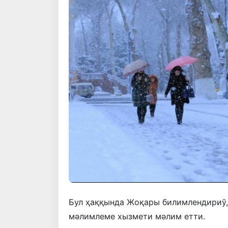
Бул ҳаққында Жоқары билимлендириў,
мәлимлеме хызмети мәлим етти.