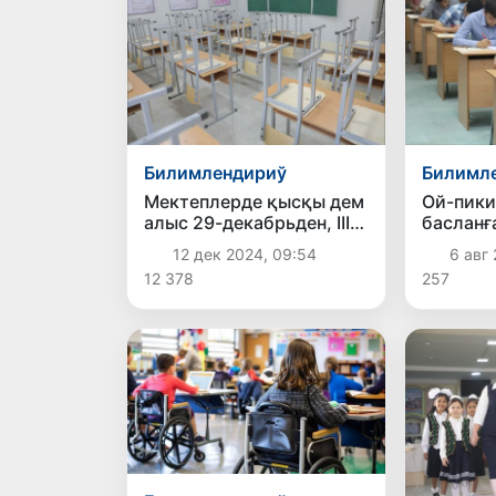
Билимлендириў
Билимл
Мектеплерде қысқы дем
Ой-пик
алыс 29-декабрьден, III
басланғ
шерек сабақлары 13-
жоқары
12 дек 2024, 09:54
6 авг 
январьдан басланады
жетекле
12 378
257