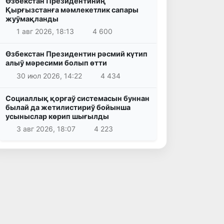
Өзбекстан Президентиниң
Қырғызстанға мәмлекетлик сапары
жуўмақланды
1 авг 2026, 18:13
4 600
Өзбекстан Президентин рәсмий күтип
алыў мәресими болып өтти
30 июл 2026, 14:22
4 434
Социаллық қорғаў системасын буннан
былай да жетилистириў бойынша
усыныслар көрип шығылды
3 авг 2026, 18:07
4 223