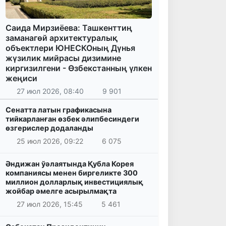
Саида Мирзиёева: Ташкенттиң
заманагөй архитектуралық
объектлери ЮНЕСКОның Дүнья
жүзилик мийрасы дизимине
киргизилгени - Өзбекстанның үлкен
жеңиси
27 июл 2026, 08:40
9 901
Сенатта латын графикасына
тийкарланған өзбек әлипбесиндеги
өзгерислер додаланды
25 июл 2026, 09:22
6 075
Әндижан ўәлаятында Қубла Корея
компаниясы менен биргеликте 300
миллион долларлық инвестициялық
жойбар әмелге асырылмақта
27 июл 2026, 15:45
5 461