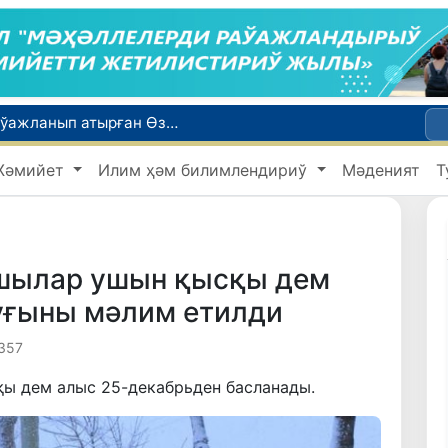
Қайта қамсызландырыў системасы тез раўажланып атырған Өзбекстан экономикасы ушын не береди?
Ташкент аўыр атлетика бойынша Азия чемпионатына таярланбақта
Жәмийет
Илим ҳәм билимлендириў
Мәденият
Т
етлери айлығы басланды
Июль айында Миграция агентлигиниң Москва қаласындағы ўәкилханасы 1 мың 800 ден аслам Өзбекстан пуқараларына жәрдем көрсетти
ийнети менен мақтанады
ўшылар ушын қысқы дем
уғыны мәлим етилди
357
ы дем алыс 25-декабрьден басланады.