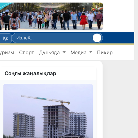
Ққ
уризм
Спорт
Дүньяда
Медиа
Пикир
Соңғы жаңалықлар