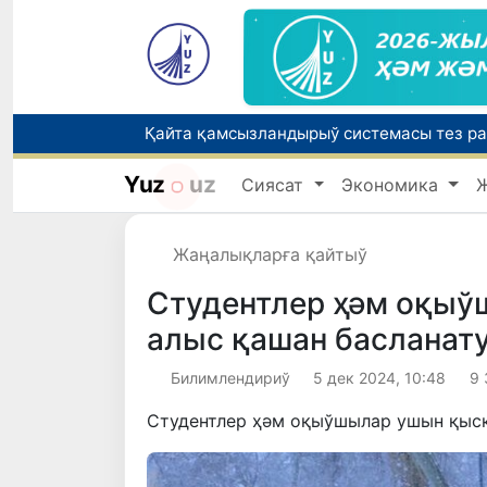
Yuz
uz
Сиясат
Экономика
Өзбекстанда Турақлы раўажланыў мақс
Жаңалықларға қайтыў
Елимиз дөретиўшилери өз кәсиби ҳәм м
Студентлер ҳәм оқы
алыс қашан басланат
Билимлендириў
5 дек 2024, 10:48
9 
Студентлер ҳәм оқыўшылар ушын қысқ