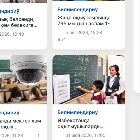
Билимлендириў
ендириў
Жаңа оқыў жылында
ық белсенди,
795 мыңнан аслам 1-
 ҳәм бәсекиге
класс оқыўшыларына
: заманагөй
5 авг 2026, 15:34
2026, 16:40
"Президент саўғалары"
лық өлшемлери
954
тапсырылады
Билимлендириў
ендириў
Өзбекстанда
анда мектеп ҳәм
оқытыўшыларды
 оқыў
сертификатлаўдың жаңа
рында
31 июл 2026, 11:05
2026, 11:26
1
системасы
злик илажлары