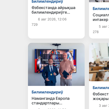
Билимлендириў
Өзбекстанда айрықша
Билимл
билимлендириўге
Социалл
мүтәжлиги болған
интакер
6 авг 2026, 12:06
балалар ушын инклюзив
шыдамлы
729
билимлендириў
5 авг 
педагог
системасы
278
жетилистирилмекте
Билимл
Билимлендириў
Өзбекст
Наманганда Европа
жоқары
стандартлары
орынла
3 авг 
тийкарында
қәўипси