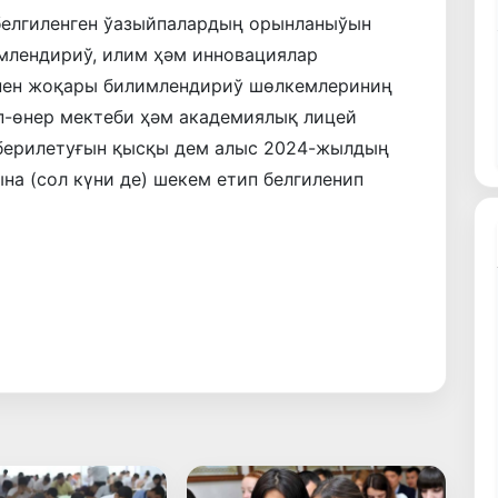
белгиленген ўазыйпалардың орынланыўын
млендириў, илим ҳәм инновациялар
нен жоқары билимлендириў шөлкемлериниң
ип-өнер мектеби ҳәм академиялық лицей
ерилетуғын қысқы дем алыс 2024-жылдың
а (сол күни де) шекем етип белгиленип