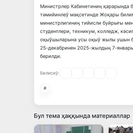
Министрлер Кабинетиниң қарарында 
тәмийинлеў мақсетинде Жоқары били
министрлигиниң тийисли буйрығы ме
студентлери, техникум, колледж, кәс
оқыўшыларына усы оқыў жылы ушын б
25-декабринен 2025-жылдың 7-январын
берилди.
Бөлисиў:
#
Бул тема ҳаққында материаллар