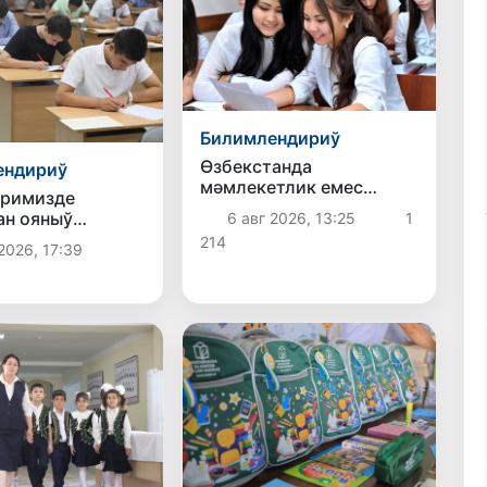
Билимлендириў
Өзбекстанда
ендириў
мәмлекетлик емес
иримизде
ЖООларға оқыўды
ан ояныў
6 авг 2026, 13:25
1
көшириў ҳәм тиклеў
 шеклерге
214
бойынша арза бериў
2026, 17:39
п атыр
мүддети 10-августқа
шекем создырылды