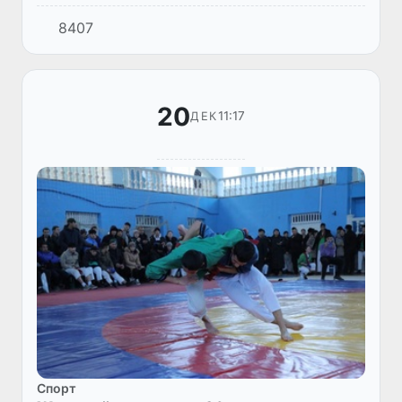
таярлық бойынша усыныслар презентациясы
8407
менен танысты.
20
11:17
ДЕК
Спорт