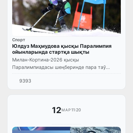
Спорт
Юлдуз Маҳмудова қысқы Паралимпия
ойынларында стартқа шықты
Милан-Кортина-2026 қысқы
Паралимпиадасы шеңберинде пара таў
чанғысы бойынша ҳаял-қызлар арасында
9393
беллесиўлер басланды.
12
11:20
МАР