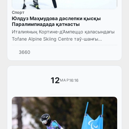
Спорт
Юлдуз Маҳмудова дәслепки қысқы
Паралимпиадада қатнасты
Италияның Кортине-д‘Ампеццо қаласындағы
Tofane Alpine Skiing Centre таў-шанғы
комплексинде 2026-жылғы қысқы
3660
Паралимпия ойынларының ҳаял-қызлар
арасында гигант слалом жарысы жуўмақл...
12
16:16
МАР