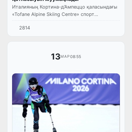
Италияның Кортина-д‘Ампеццо қаласындағы
«Tofane Alpine Skiing Centre» спорт
комплексинде 2026-жылғы XIV қысқы
2814
Паралимпия ойынлары шеңберинде ер
адамлар арасында гигант слалом бойын...
13
08:55
МАР