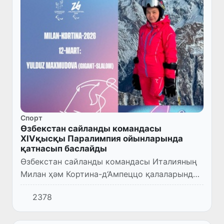
Спорт
Өзбекстан сайланды командасы
XIVқысқы Паралимпия ойынларында
қатнасып баслайды
Өзбекстан сайланды командасы Италияның
Милан ҳәм Кортина-д‘Ампеццо қалаларында
болып өтип атырған XIV қысқы Паралимпия
2378
ойынларының жарысларына рәсмий түрде
киристи.