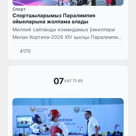
Спорт
Спортшыларымыз Паралимпия
ойынларына жоллама алады
Миллий сайланды командамыз ўәкиллери
Милан Кортина-2026 XIV қысқы Паралимпия
ойынларына 2 жоллама қолға киргизди!
4170
07
11:49
АВГ