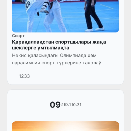
Спорт
Қарақалпақстан спортшылары жаңа
шеклерге умтылмақта
Нөкис қаласындағы Олимпиада ҳәм
паралимпия спорт түрлерине таярлаў
орайында «Жаңа Өзбекстан Олимпиада
1233
шоққылары» спорт жарысларының 2-басқыш
жарыслары салтанатлы түрде басланды.
09
10:31
ИЮЛ