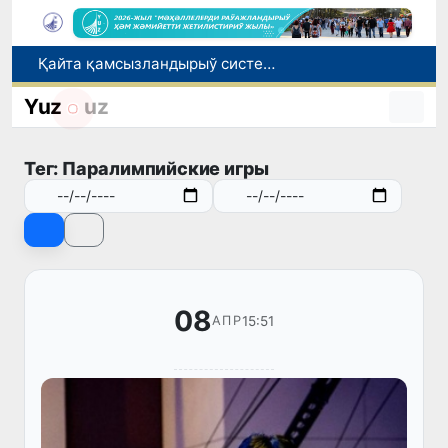
Қайта қамсызландырыў системасы тез раўажланып атырған Өзбекстан экономикасы ушын не береди?
Өзбекстанда төлемли автомобиль жолларын жаратыў ҳәм олардан пайдаланыў тәртиби белгиленди
Yuz
uz
Өзбекстан Бас министри Қырғызстан Президенти менен ЕАЭА илажлары шеңбериндеги ушырасыўда қатнасты
Өзбекстанда дем алыс күнлери ыссы болады: ҳаўа +42 градусқа шекем ысыйды
Елимиз дөретиўшилери өз кәсиби ҳәм мийнети менен мақтанады
Тег: Паралимпийские игры
08
15:51
АПР