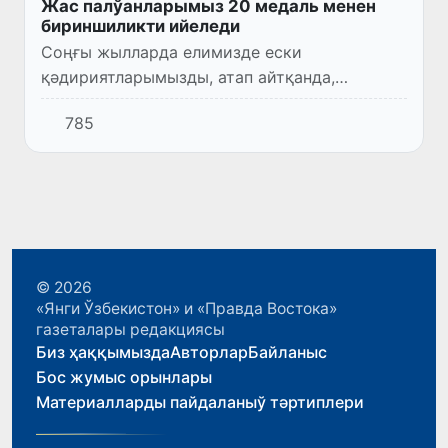
Жас палўанларымыз 20 медаль менен
бириншиликти ийеледи
Соңғы жылларда елимизде ески
қәдириятларымызды, атап айтқанда,
мәртлик, батырлық, ўатансүйиўшилик, жақсы
785
идеяларды өзинде жәмлеген миллий спорт
түри болған гүрести ғалаба ен жайдыр...
© 2026
«Янги Ўзбекистон» и «Правда Востока»
газеталары редакциясы
Биз ҳаққымызда
Авторлар
Байланыс
Бос жумыс орынлары
Материалларды пайдаланыў тәртиплери