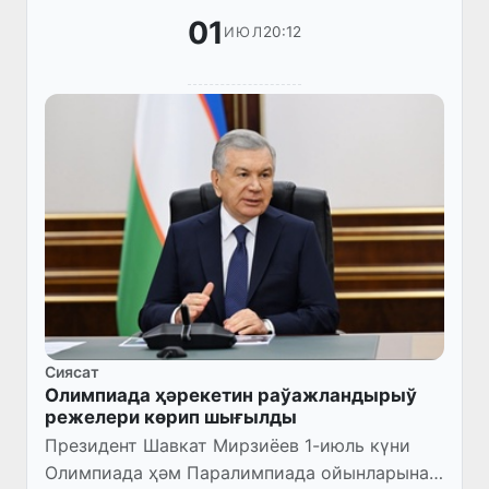
01
20:12
ИЮЛ
Сиясат
Олимпиада ҳәрекетин раўажландырыў
режелери көрип шығылды
Президент Шавкат Мирзиёев 1-июль күни
Олимпиада ҳәм Паралимпиада ойынларына