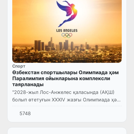
Спорт
Өзбекстан спортшылары Олимпиада ҳәм
Паралимпия ойынларына комплексли
таярланады
"2028-жыл Лос-Анжелес қаласында (АҚШ)
болып өтетуғын XXXIV жазғы Олимпиада ҳәм
XVIII Паралимпия ойынларына Өзбекстан
5748
спорчыларын комплексли таярлаў
ҳаққында"ғы Президент қарары (ПҚ...