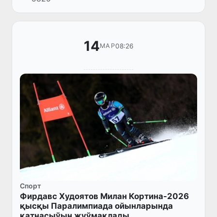
14
08:26
МАР
Спорт
Фирдавс Худоятов Милан Кортина-2026
қысқы Паралимпиада ойынларында
қатнасыўын жуўмақлады