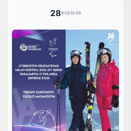
28
10:09
ФЕВ