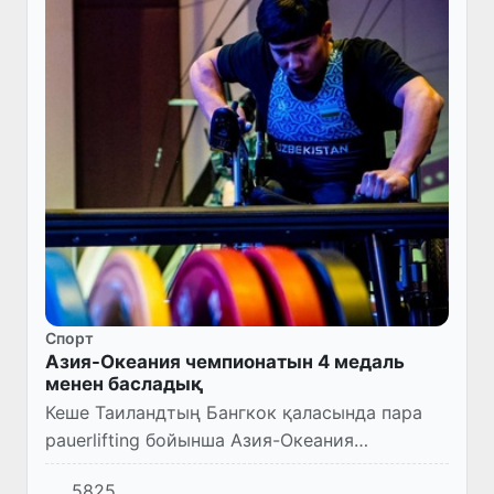
Спорт
Азия-Океания чемпионатын 4 медаль
менен басладық
Кеше Таиландтың Бангкок қаласында пара
pauerlifting бойынша Азия-Океания
чемпионаты беллесиўлери басланды.
5825