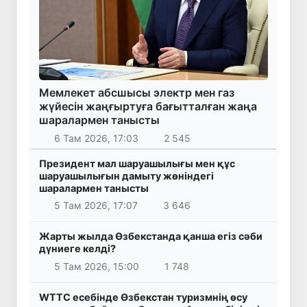
Мемлекет абсшысы электр мен газ
жүйесін жаңғыртуға бағытталған жаңа
шаралармен танысты
6 Там 2026, 17:03
2 545
Президент мал шаруашылығы мен құс
шаруашылығын дамыту жөніндегі
шаралармен танысты
5 Там 2026, 17:07
3 646
Жарты жылда Өзбекстанда қанша егіз сәби
дүниеге келді?
5 Там 2026, 15:00
1 748
WTTC есебінде Өзбекстан туризмнің өсу