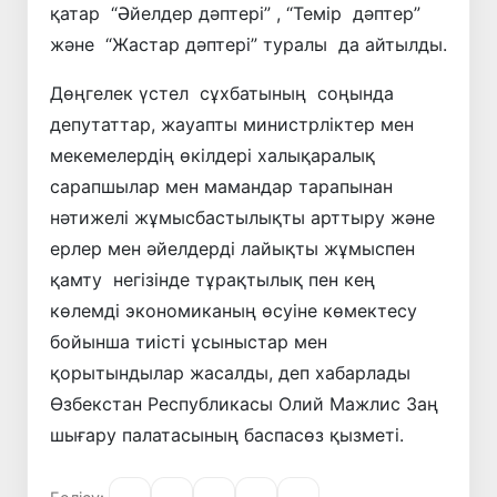
қатар “Әйелдер дәптері” , “Темір дәптер”
және “Жастар дәптері” туралы да айтылды.
Дөңгелек үстел сұхбатының соңында
депутаттар, жауапты министрліктер мен
мекемелердің өкілдері халықаралық
сарапшылар мен мамандар тарапынан
нәтижелі жұмысбастылықты арттыру және
ерлер мен әйелдерді лайықты жұмыспен
қамту негізінде тұрақтылық пен кең
көлемді экономиканың өсуіне көмектесу
бойынша тиісті ұсыныстар мен
қорытындылар жасалды, деп хабарлады
Өзбекстан Республикасы Олий Мажлис Заң
шығару палатасының баспасөз қызметі.