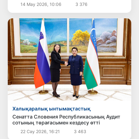
кейінге қалдырылады
14 Мау 2026, 10:06
3 376
Халықаралық ынтымақтастық
Сенатта Словения Республикасының Аудит
сотының төрағасымен кездесу өтті
22 Сәу 2026, 16:21
3 463