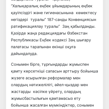
“Халықаралық еңбек ұйымдарының еңбек
қауіпсіздігі және гигиенасынына көмектесу
негіздері туралы” 187-санды Конвенциясын
ратификациялау туралы” Заң қабылданды.
Қазірде жаңа редакциядағы Өзбекстан
Республикасы Еңбек кодексі Заң шығару
палатасы тарапынан екінші оқуға
дайындалуда.
Сонымен бірге, тұрғындарды жұмыспен
қамту көрсеткіші сапасын арттыру бойынша
жүзеге асырылған реформалар мен
олардың нәтижелілігі, әйел-қыздар мен
жастарды кәсіпке үйрету, олардың
жұмысбастылығын қамтамасыз ету
бойынша жасалған мүмкіндіктер, сонымен