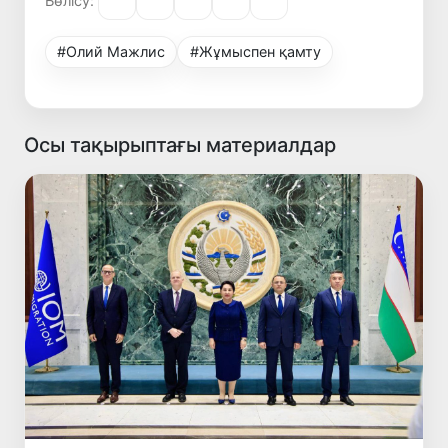
Бөлісу:
#Олий Мажлис
#Жұмыспен қамту
Осы тақырыптағы материалдар