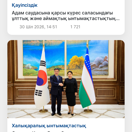
Қауіпсіздік
Адам саудасына қарсы күрес саласындағы
ұлттық және аймақтық ынтымақтастықтың
жаңа басым бағыттары белгіленді
30 Шіл 2026, 14:51
1 721
Халықаралық ынтымақтастық