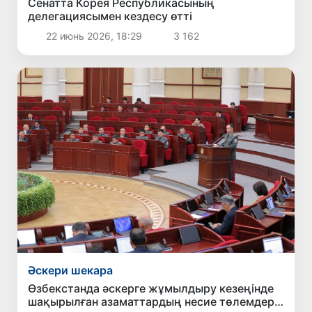
Сенатта Корея Республикасының
делегациясымен кездесу өтті
22 июнь 2026, 18:29
3 162
Әскери шекара
Өзбекстанда әскерге жұмылдыру кезеңінде
шақырылған азаматтардың несие төлемдері