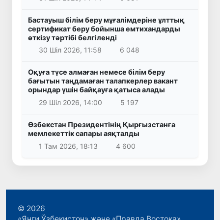
Бастауыш білім беру мұғалімдеріне ұлттық
сертификат беру бойынша емтихандарды
өткізу тәртібі белгіленді
30 Шіл 2026, 11:58
6 048
Оқуға түсе алмаған немесе білім беру
бағытын таңдамаған талапкерлер вакант
орындар үшін байқауға қатыса алады
29 Шіл 2026, 14:00
5 197
Өзбекстан Президентінің Қырғызстанға
мемлекеттік сапары аяқталды
1 Там 2026, 18:13
4 600
© 2026
«Янги Ўзбекистон» және «Правда Востока»