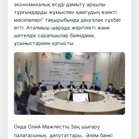
экономикалық өсуді дамыту арқылы
тұрғындарды жұмыспен қамтудың өзекті
мәселелері” тақырыбында дөңгелек сұхбат
өтті. Аталмыш шарада жергілікті және
шетелдік сарапшылар баяндама,
ұсыныстармен қатысты.
Онда Олий Мажлистің Заң шығару
палатасының депутаттары, Әлем банкі