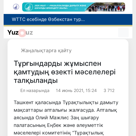
Мүмкіндігі шектеулі талапкерлерге қабылдау емтихандарында қосымша уақыт беріледі
Беларусьтен Өзбекстанға екінші тікелей жүк пойызы жөнелтілді
Yuz
uz
Адам саудасынан зардап шеккен азаматтар әлеуметтік қызметтермен қамтылады
Жарты жылда Өзбекстанда қанша егіз сәби дүниеге келді?
Жаңалықтарға қайту
WTTC есебінде Өзбекстан туризмнің өсу қарқыны бойынша Орталық Азияда бірінші орынға шықты
Тұрғындарды жұмыспен
қамтудың өзекті мәселелері
талқыланды
Ел назарында
14 июнь 2021, 15:24
3 712
Ташкент қаласында Тұрақтылықты дамыту
мақсаттары апталығы жалғасуда. Апталық
аясында Олий Мажлис Заң шығару
палатасының Еңбек және әлеуметтік
мәселелері комитетінің “Тұрақтылық