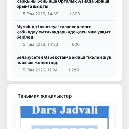
қарқыны бойынша Орталық Азияда бірінші
орынға шықты
5 Там 2026, 14:39
1 803
Мүмкіндігі шектеулі талапкерлерге
қабылдау емтихандарында қосымша уақыт
беріледі
5 Там 2026, 14:23
1 800
Беларусьтен Өзбекстанға екінші тікелей жүк
пойызы жөнелтілді
5 Там 2026, 11:24
1 289
Танымал жаңалықтар