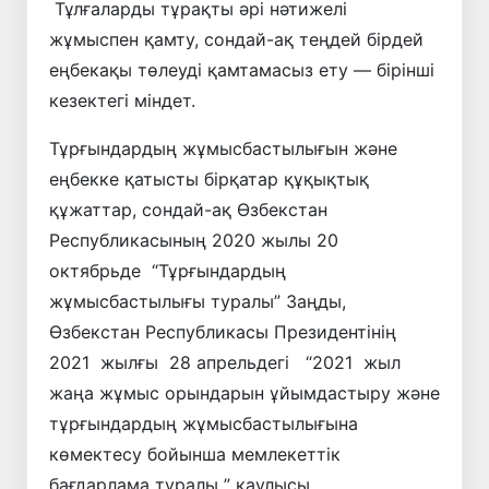
Тұлғаларды тұрақты әрі нәтижелі
жұмыспен қамту, сондай-ақ теңдей бірдей
еңбекақы төлеуді қамтамасыз ету — бірінші
кезектегі міндет.
Тұрғындардың жұмысбастылығын және
еңбекке қатысты бірқатар құқықтық
құжаттар, сондай-ақ Өзбекстан
Республикасының 2020 жылы 20
октябрьде “Тұрғындардың
жұмысбастылығы туралы” Заңды,
Өзбекстан Республикасы Президентінің
2021 жылғы 28 апрельдегі “2021 жыл
жаңа жұмыс орындарын ұйымдастыру және
тұрғындардың жұмысбастылығына
көмектесу бойынша мемлекеттік
бағдарлама туралы ” қаулысы,