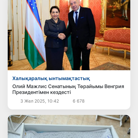
Халықаралық ынтымақтастық
Олий Мажлис Сенатының Төрайымы Венгрия
Президентімен кездесті
3 Жел 2025, 10:42
6 678