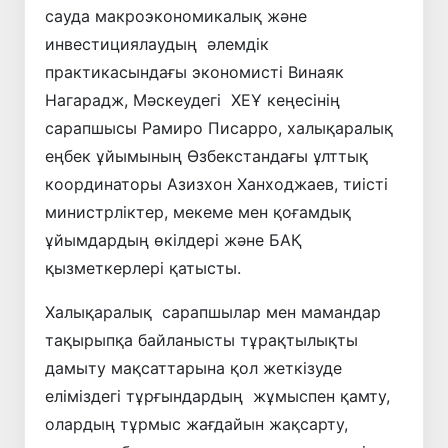
сауда макроэкономикалық және
инвестициялаудың әлемдік
практикасындағы экономисті Винаяк
Нагарадж, Мәскеудегі ХЕҰ кеңесінің
сарапшысы Рамиро Писарро, халықаралық
еңбек ұйымының Өзбекстандағы ұлттық
координаторы Азизхон Ханходжаев, тиісті
министрліктер, мекеме мен қоғамдық
ұйымдардың өкілдері және БАҚ
қызметкерлері қатысты.
Халықаралық сарапшылар мен мамандар
тақырыпқа байланысты тұрақтылықты
дамыту мақсаттарына қол жеткізуде
еліміздегі тұрғындардың жұмыспен қамту,
олардың тұрмыс жағдайын жақсарту,