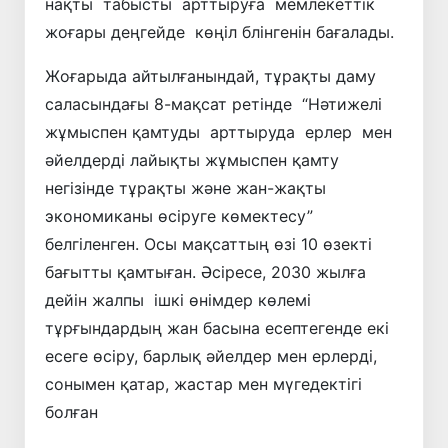
нақты табысты арттыруға мемлекеттік
жоғары деңгейде көңіл блінгенін бағалады.
Жоғарыда айтылғанындай, тұрақты даму
саласындағы 8-мақсат ретінде “Нәтижелі
жұмыспен қамтуды арттыруда ерлер мен
әйелдерді лайықты жұмыспен қамту
негізінде тұрақты және жан-жақты
экономиканы өсіруге көмектесу”
белгіленген. Осы мақсаттың өзі 10 өзекті
бағытты қамтыған. Әсіресе, 2030 жылға
дейін жалпы ішкі өнімдер көлемі
тұрғындардың жан басына есептегенде екі
есеге өсіру, барлық әйелдер мен ерлерді,
сонымен қатар, жастар мен мүгедектігі
болған