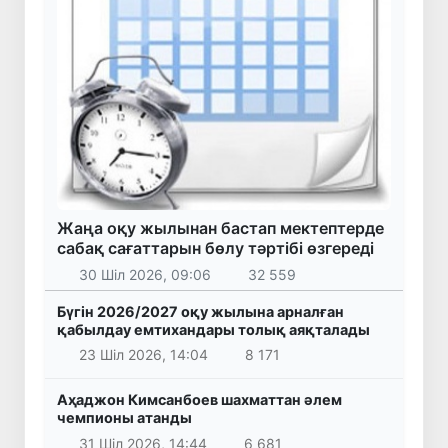
Жаңа оқу жылынан бастап мектептерде
сабақ сағаттарын бөлу тәртібі өзгереді
30 Шіл 2026, 09:06
32 559
Бүгін 2026/2027 оқу жылына арналған
қабылдау емтихандары толық аяқталады
23 Шіл 2026, 14:04
8 171
Аҳаджон Кимсанбоев шахматтан әлем
чемпионы атанды
31 Шіл 2026, 14:44
6 681