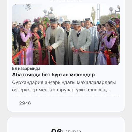
Ел назарында
Абаттыққа бет бұрған мекендер
Сұрхандария аңғарындағы махаллалардағы
өзгерістер мен жаңарулар үлкен-кішінің
барлығын қуанышқа бөледі.
2946
15:52
ҚАР