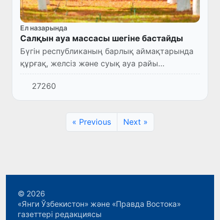
Ел назарында
Салқын ауа массасы шегіне бастайды
Бүгін республиканың барлық аймақтарында
құрғақ, желсіз және суық ауа райы
сақталады.
27260
« Previous
Next »
© 2026
«Янги Ўзбекистон» және «Правда Востока»
газеттері редакциясы