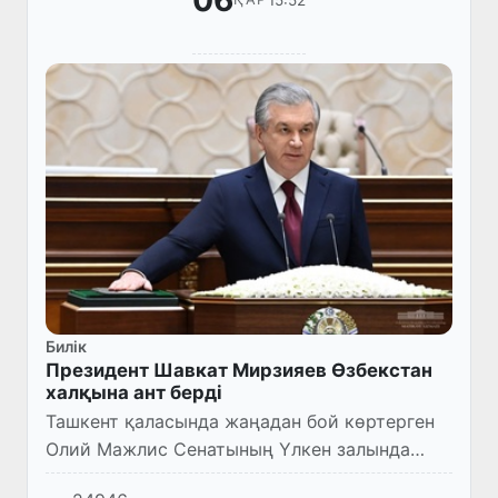
06
Билік
Президент Шавкат Мирзияев Өзбекстан
халқына ант берді
Ташкент қаласында жаңадан бой көртерген
Олий Мажлис Сенатының Үлкен залында
қайта сайланған Өзбекстан Президенті