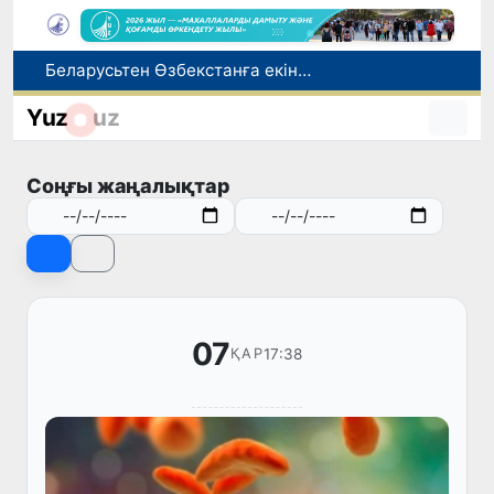
Беларусьтен Өзбекстанға екінші тікелей жүк пойызы жөнелтілді
Адам саудасынан зардап шеккен азаматтар әлеуметтік қызметтермен қамтылады
Yuz
uz
Тарихи күн: Өзбекстанның «Самарқант-2028» жасанды серігі орбитаға сәтті шығарылды
Бүгін оқуды көшіру бойынша өтініштерді қабылдаудың соңғы күні
Соңғы жаңалықтар
Жарты жылда Өзбекстанда қанша егіз сәби дүниеге келді?
07
17:38
ҚАР