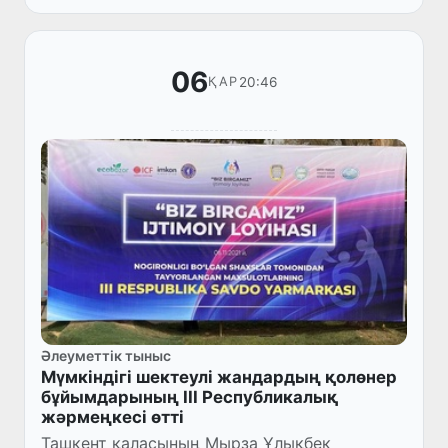
06
20:46
ҚАР
Әлеуметтік тыныс
Мүмкіндігі шектеулі жандардың қолөнер
бұйымдарының ІІІ Республикалық
жәрмеңкесі өтті
Ташкент қаласының Мырза Ұлықбек