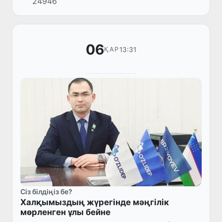
24946
Шавкат Мирзияевті ұлықтау рәсімі өтіп, онда
Мемлекет басшысы Өзбекс...
06
13:31
ҚАР
Сіз білдіңіз бе?
Халқымыздың жүрегінде мәңгілік
мөрленген ұлы бейне