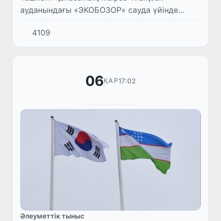
ауданындағы «ЭКОБОЗОР» сауда үйінде
мүгедек жандардың жасаған қолөнер
4109
бұйымдарының жәрмеңкесі өтті.
06
17:02
ҚАР
Әлеуметтік тыныс