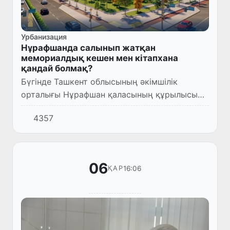
Урбанизация
Нұрафшанда салынып жатқан
мемориалдық кешен мен кітапхана
қандай болмақ?
Бүгінде Ташкент облысының әкімшілік
орталығы Нұрафшан қаласының құрылысы
қарқынды жүргізілуде.
4357
06
16:06
ҚАР