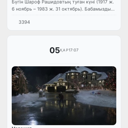
Бүгін Шароф Рашидовтың туған күні (1917 ж.
6 ноябрь – 1983 ж. 31 октябрь). Бабамыздың
104 жылдығы кең көлемде аталып өтілуде.
3394
05
17:07
ҚАР