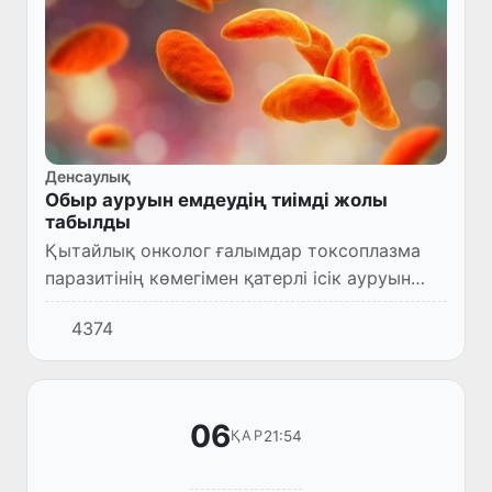
Денсаулық
Обыр ауруын емдеудің тиімді жолы
табылды
Қытайлық онколог ғалымдар токсоплазма
паразитінің көмегімен қатерлі ісік ауруын
емдеудің жолын тапты.
4374
06
21:54
ҚАР