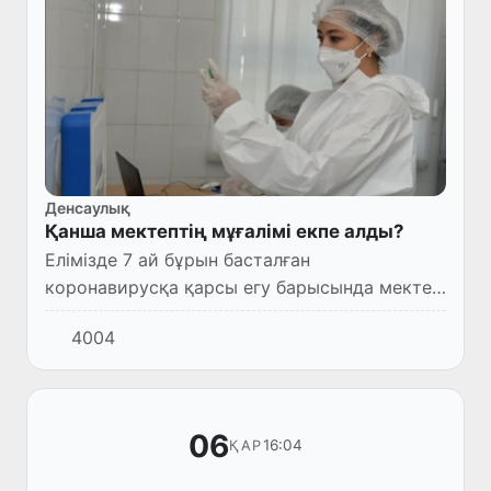
Денсаулық
Қанша мектептің мұғалімі екпе алды?
Елімізде 7 ай бұрын басталған
коронавирусқа қарсы егу барысында мектеп
мұғалімдерін емдеуге 1 199 635 доза вакцина
4004
қолданылған.
06
16:04
ҚАР