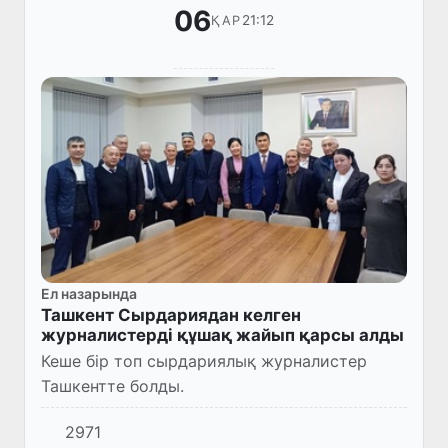
06
21:12
ҚАР
Ел назарында
Ташкент Сырдариядан келген
журналистерді құшақ жайып қарсы алды
Кеше бір топ сырдариялық журналистер
Ташкентте болды.
2971