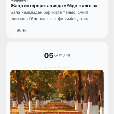
Мәдениет
Жаңа интерпретацияда «Үйде жалғыз»
Бала кезімізден бәрімізге таныс, сүйіп
оқитын «Үйде жалғыз» фильмінің жаңа
нұсқасының тизері жарияланды.
9046
05
16:48
ҚАР