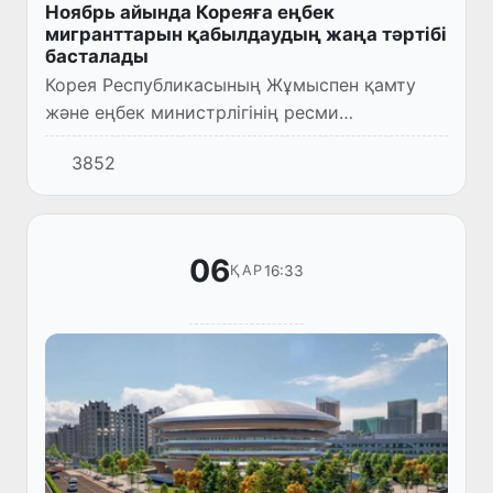
Ноябрь айында Кореяға еңбек
мигранттарын қабылдаудың жаңа тәртібі
басталады
Корея Республикасының Жұмыспен қамту
және еңбек министрлігінің ресми
мәлімдемесіне орай, ағымдағы жылдың
3852
ноябрь айының соңына дейін барлық
жұмысшы күш жіберетін елдерден, соның
іш...
06
16:33
ҚАР