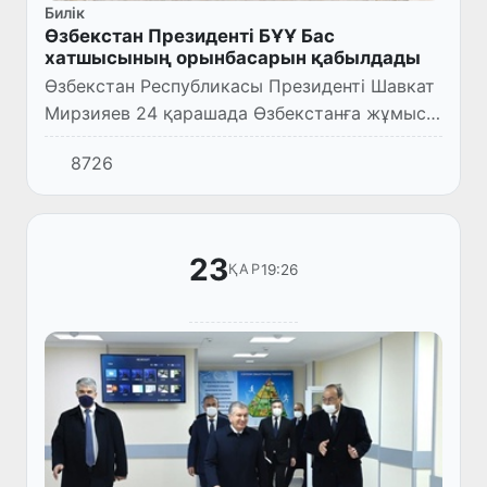
Билік
Өзбекстан Президенті БҰҰ Бас
хатшысының орынбасарын қабылдады
Өзбекстан Республикасы Президенті Шавкат
Мирзияев 24 қарашада Өзбекстанға жұмыс
сапарымен келген Біріккен Ұлттар Ұйымы
8726
Бас хатшысының орынбасары, Біріккен
Ұлттар Ұйымының Есірткі ж...
23
19:26
ҚАР