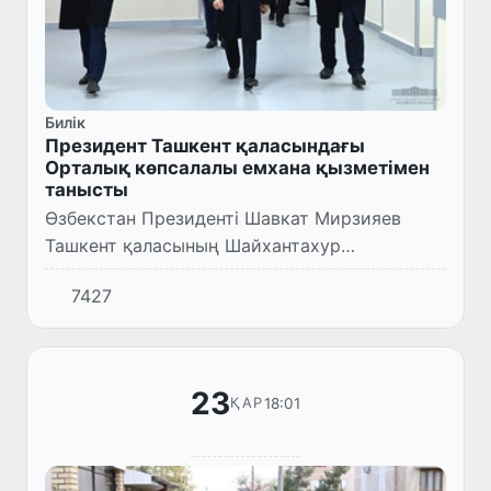
Билік
Президент Ташкент қаласындағы
Орталық көпсалалы емхана қызметімен
танысты
Өзбекстан Президенті Шавкат Мирзияев
Ташкент қаласының Шайхантахур
ауданындағы Орталық көпсалалы емхана
7427
қызметімен танысты.
23
18:01
ҚАР