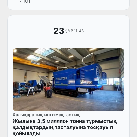
4101
сауда министрі С.Умурзақов Қазақстан
Республикасының Сауда және инте...
23
11:46
ҚАР
Халықаралық ынтымақтастық
Жылына 3,5 миллион тонна тұрмыстық
қалдықтардың тасталуына тосқауыл
қойылады