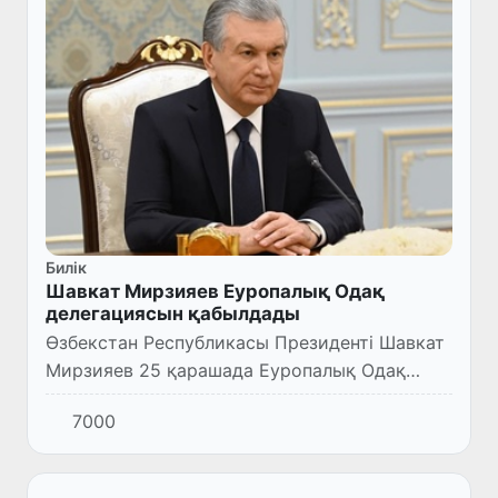
Билік
Шавкат Мирзияев Еуропалық Одақ
делегациясын қабылдады
Өзбекстан Республикасы Президенті Шавкат
Мирзияев 25 қарашада Еуропалық Одақ
Еуропа комиссияның вице-президенті
7000
Маргаритис Схинас бастаған делегацияны
қабылдады.