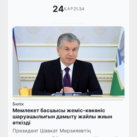
24
21:34
ҚАР
Билік
Мемлекет басшысы жеміс-көкөніс
шаруашылығын дамыту жайлы жиын
өткізді
Президент Шавкат Мирзияевтің