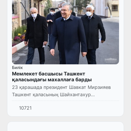
Билік
Мемлекет басшысы Ташкент
қаласындағы махаллаға барды
23 қарашада президент Шавкат Мирзияев
Ташкент қаласының Шайхантахур
ауданындағы «Сархумдон» махалласына
10721
барды.