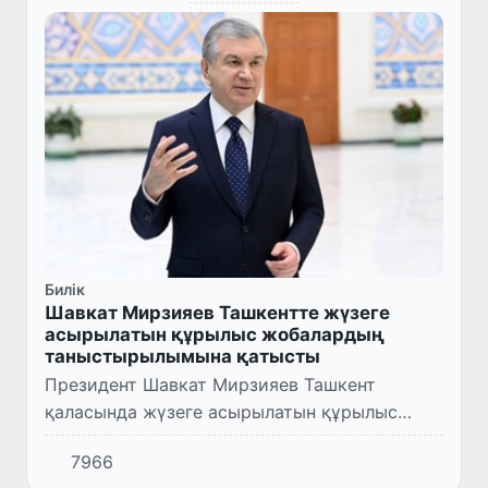
Билік
Шавкат Мирзияев Ташкентте жүзеге
асырылатын құрылыс жобалардың
таныстырылымына қатысты
Президент Шавкат Мирзияев Ташкент
қаласында жүзеге асырылатын құрылыс
жобалардың таныстырылымына қатысты.
7966