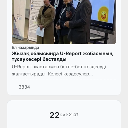
Ел назарында
Жызақ облысында U-Report жобасының
тұсаукесері басталды
U-Report жастармен бетпе-бет кездесуді
жалғастырады. Келесі кездесулер
«Юксалиш» жалпыұлттық қозғалысы мен
3834
ЮНИСЕФ-тің Өзбекстандағы өкілдігімен
ынтымақтастықта Жызақ облысында баст...
22
21:07
ҚАР