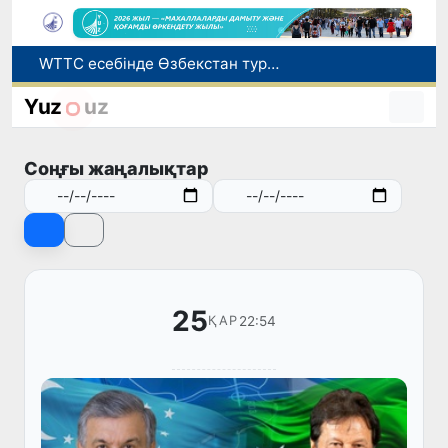
Мүмкіндігі шектеулі талапкерлерге қабылдау емтихандарында қосымша уақыт беріледі
Беларусьтен Өзбекстанға екінші тікелей жүк пойызы жөнелтілді
Yuz
uz
Адам саудасынан зардап шеккен азаматтар әлеуметтік қызметтермен қамтылады
Жарты жылда Өзбекстанда қанша егіз сәби дүниеге келді?
Соңғы жаңалықтар
WTTC есебінде Өзбекстан туризмнің өсу қарқыны бойынша Орталық Азияда бірінші орынға шықты
25
22:54
ҚАР