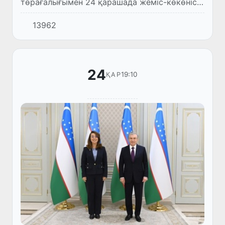
төрағалығымен 24 қарашада жеміс-көкөніс
шаруашылығы мен шаруа қожалықтарын
13962
дамыту шаралары талқыланған
бейнеконференциялы жиын өтті.
24
19:10
ҚАР