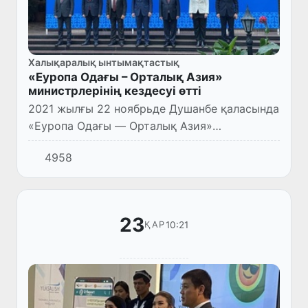
Халықаралық ынтымақтастық
«Еуропа Одағы – Орталық Азия»
министрлерінің кездесуі өтті
2021 жылғы 22 ноябрьде Душанбе қаласында
«Еуропа Одағы — Орталық Азия»
формасындағы 17-министрлер кездесуі өтті.
4958
23
10:21
ҚАР