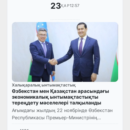
23
12:57
ҚАР
Халықаралық ынтымақтастық
Өзбекстан мен Қазақстан арасындағы
экономикалық ынтымақтастықты
тереңдету мәселелері талқыланды
Ағымдағы жылдың 22 ноябрінде Өзбекстан
Республикасы Премьер-Министрінің
орынбасары – Инвестициялар және сыртқы