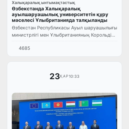
Халықаралық ынтымақтастық
Өзбекстанда Халықаралық
ауылшаруашылық университетін құру
мәселесі Ұлыбританияда талқыланды
Өзбекстан Республикасы Ауыл шаруашылығы
министрлігі мен Ұлыбританияның Корольдік
аграрлық университеті жаңадан құрылатын
4685
Халықаралық ауылшаруашылық
университетінің оқу бағдарламала...
23
10:33
ҚАР