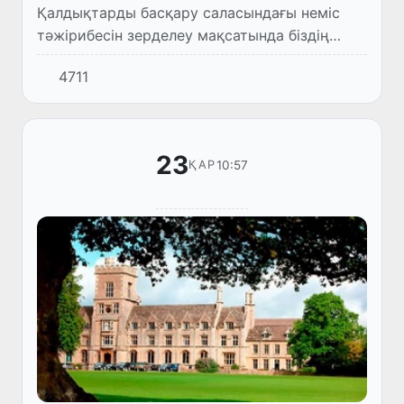
Қалдықтарды басқару саласындағы неміс
тәжірибесін зерделеу мақсатында біздің
мамандардың Германияға жұмыс сапары
4711
ұйымдастырылды.
23
10:57
ҚАР