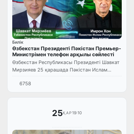
Билік
Өзбекстан Президенті Пәкістан Премьер-
Министрімен телефон арқылы сөйлесті
Өзбекстан Республикасы Президенті Шавкат
Мирзияев 25 қарашада Пәкістан Ислам
Республикасының Премьер-Министрі Имран
6758
Ханмен телефон арқылы сөйлесті.
25
19:10
ҚАР