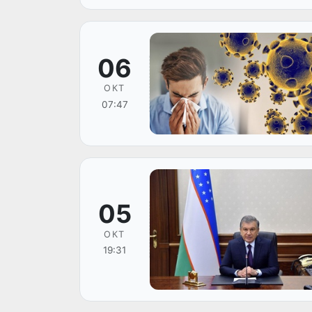
06
ОКТ
07:47
05
ОКТ
19:31