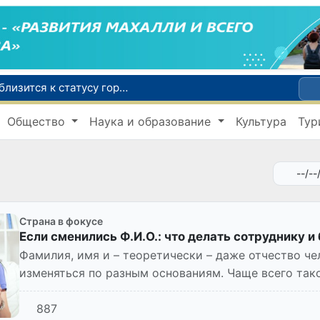
Самарканд расширит свои границы и приблизится к статусу города-миллионника
С 1 сентября пассажиры должны будут оплачивать проезд сразу при посадке в автобус
Общество
Наука и образование
Культура
Тур
В Сурхандарье пресечена деятельность подпольной группы, планировавшей теракты и выезд в Сирию
В Узбекистане упростят открытие бизнеса и расширят возможности выбора фамилии для ребенка
В Хорватии при столкновении грузового и пассажирского поездов пострадали 24 человека
Страна в фокусе
Если сменились Ф.И.О.: что делать сотруднику и
Фамилия, имя и – теоретически – даже отчество че
изменяться по разным основаниям. Чаще всего тако
примеру, выхо...
887