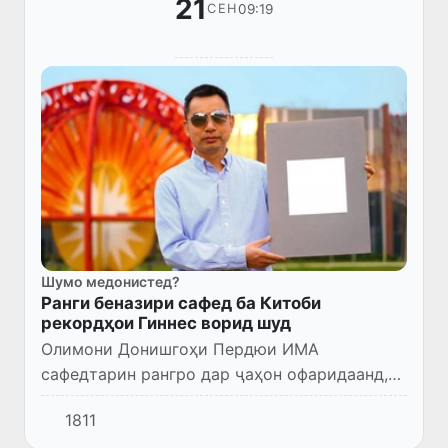
21
09:19
СЕН
Шумо медонистед?
Ранги беназири сафед ба Китоби
рекордҳои Гиннес ворид шуд
Олимони Донишгоҳи Пердюи ИМА
сафедтарин рангро дар ҷаҳон офаридаанд,
ки қодиранд қариб тамоми нури офтобро
1811
инъикос кунанд.