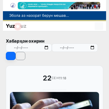
Эбола аз назорат берун мешавад: дар ҶД Конго шумораи беморон дар як ҳафта ду баробар афзуд, СУТ бонги хатар мезанад
Дар моҳи июл дар Ӯзбекистон нархи маҳсулоти озуқаворӣ коҳиш ёфт, аммо баъзе молу хидматрасониҳо гарон шуданд
Yuz
uz
Дар Сенат тадбирҳои беҳтар намудани мавқеи Ӯзбекистон дар рейтингҳо ва индексҳои байналмилалӣ баррасӣ шуданд
Сарвари ВКХ-и Ӯзбекистон бо роҳбарияти Ҳиндустон музокирот анҷом дода, дар Форуми соҳибкории Ӯзбекистону Ҳиндустон иштирок кард
Хабарҳои охирин
Дар вилояти Самарқанд ва шаҳри Тошканд ҳолатҳои фасод ва қаллобӣ ошкор гардид
22
11:18
СЕН