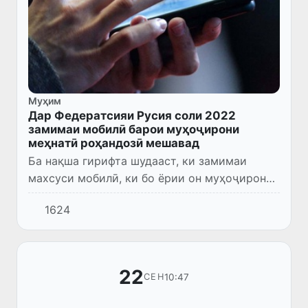
Муҳим
Дар Федератсияи Русия соли 2022
замимаи мобилӣ барои муҳоҷирони
меҳнатӣ роҳандозӣ мешавад
Ба нақша гирифта шудааст, ки замимаи
махсуси мобилӣ, ки бо ёрии он муҳоҷирони
меҳнатӣ метавонанд ҳуҷҷатҳои заруриро
1624
тартиб диҳанд ва дар Русия кор ҷустуҷӯ
кунанд, соли 2022 ба кор...
22
10:47
СЕН