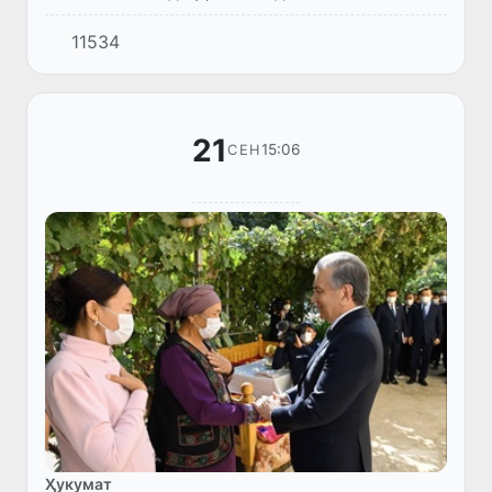
Қароқалпоқистон ташриф овард.
11534
21
15:06
СЕН
Ҳукумат