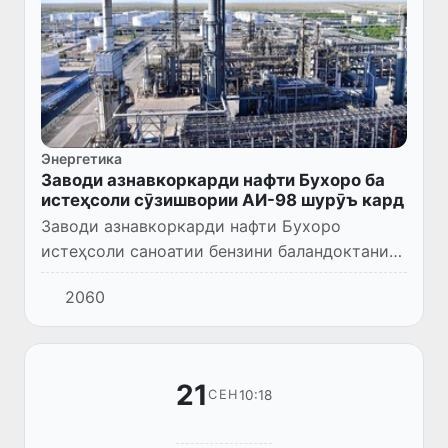
Энергетика
Заводи азнавкоркарди нафти Бухоро ба
истеҳсоли сӯзишвории АИ-98 шурӯъ кард
Заводи азнавкоркарди нафти Бухоро
истеҳсоли саноатии бензини баландоктании
АИ-98-ро оғоз намуда, хати маҳсулоташро
2060
бо бензини баландоктании АИ-98 васеъ
намуд.
21
10:18
СЕН