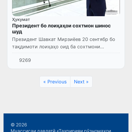
Ҳукумат
Президент бо лоиҳаҳои сохтмон шинос
шуд
Президент Шавкат Мирзиёев 20 сентябр бо
тақдимоти лоиҳаҳо оид ба сохтмони
объектҳои таълим, фарҳанг ва тандурустӣ
9269
шинос шуд.
« Previous
Next »
© 2026
Муассисаи давлатӣ «Таҳририяи рӯзномаҳои