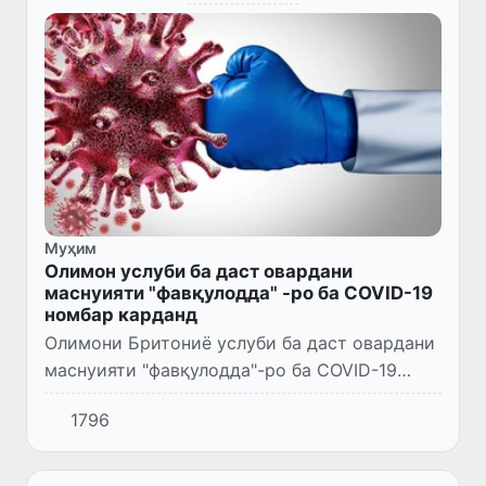
Муҳим
Олимон услуби ба даст овардани
маснуияти "фавқулодда" -ро ба COVID-19
номбар карданд
Олимони Бритониё услуби ба даст овардани
маснуияти "фавқулодда"-ро ба COVID-19
номбар карданд. Онҳо таъкид намуданд, ки
1796
баъди аз сар гузарондани коронавирус бояд
ваксина карда шава...