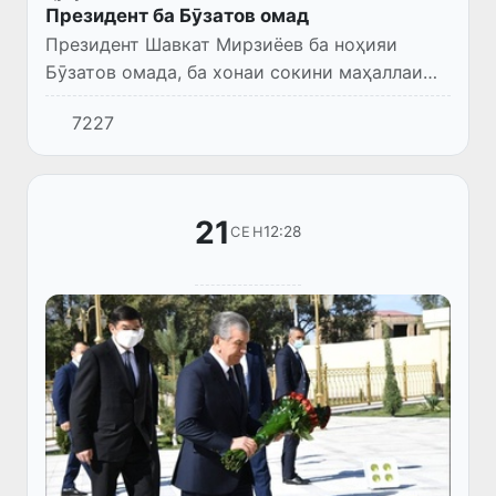
Президент ба Бӯзатов омад
Президент Шавкат Мирзиёев ба ноҳияи
Бӯзатов омада, ба хонаи сокини маҳаллаи
"Ёшлик" Жугинис Ҷуманазаров ташриф
7227
овард.
21
12:28
СЕН