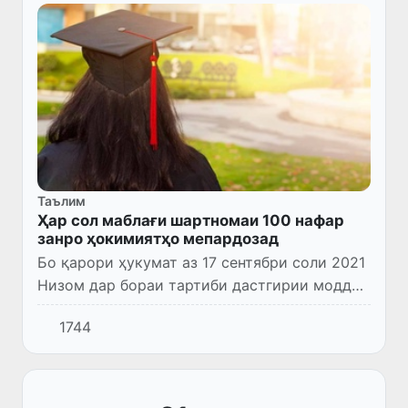
Таълим
Ҳар сол маблағи шартномаи 100 нафар
занро ҳокимиятҳо мепардозад
Бо қарори ҳукумат аз 17 сентябри соли 2021
Низом дар бораи тартиби дастгирии моддии
соҳиби маълумоти олӣ гардидани духтарони
1744
ниёзманд, ки волидайн ё яке аз онҳоро аз
даст додаанд,...