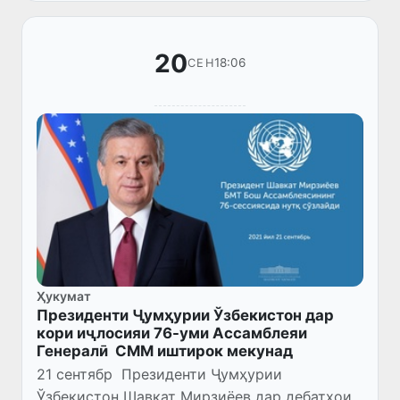
20
18:06
СЕН
Ҳукумат
Президенти Ҷумҳурии Ўзбекистон дар
кори иҷлосияи 76-уми Ассамблеяи
Генералӣ СММ иштирок мекунад
21 сентябр Президенти Ҷумҳурии
Ўзбекистон Шавкат Мирзиёев дар дебатҳои