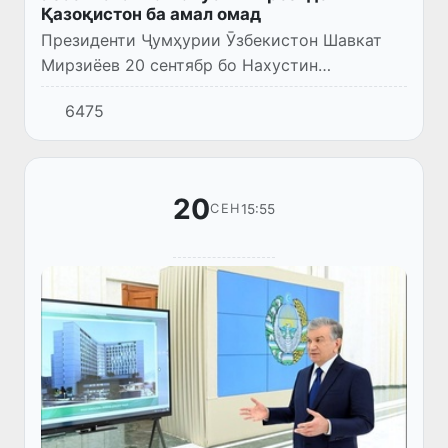
Қазоқистон ба амал омад
Президенти Ҷумҳурии Ӯзбекистон Шавкат
Мирзиёев 20 сентябр бо Нахустин
Президенти Ҷумҳурии Қазоқистон – Элбошӣ
6475
Нурсултон Назарбоев мулоқоти телефонӣ
анҷом дод.
20
15:55
СЕН