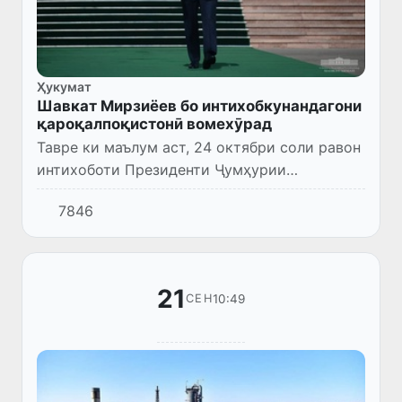
Ҳукумат
Шавкат Мирзиёев бо интихобкунандагони
қароқалпоқистонӣ вомехӯрад
Тавре ки маълум аст, 24 октябри соли равон
интихоботи Президенти Ҷумҳурии
Ӯзбекистон баргузор мешавад.
7846
21
10:49
СЕН