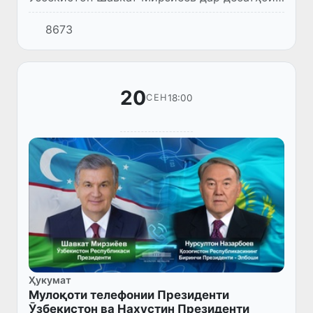
умумисиёсии дараҷаи олӣ дар иҷлосияи 76-
8673
уми Ассамблеяи Генералии Созмони Милали
Муттаҳид бо видеомуроҷиат ну...
20
18:00
СЕН
Ҳукумат
Мулоқоти телефонии Президенти
Ӯзбекистон ва Нахустин Президенти