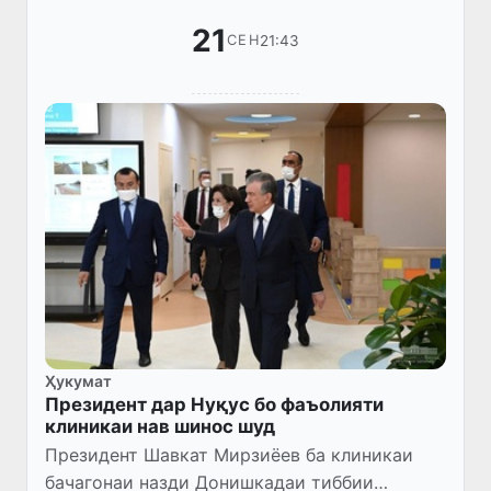
21
21:43
СЕН
Ҳукумат
Президент дар Нуқус бо фаъолияти
клиникаи нав шинос шуд
Президент Шавкат Мирзиёев ба клиникаи
бачагонаи назди Донишкадаи тиббии