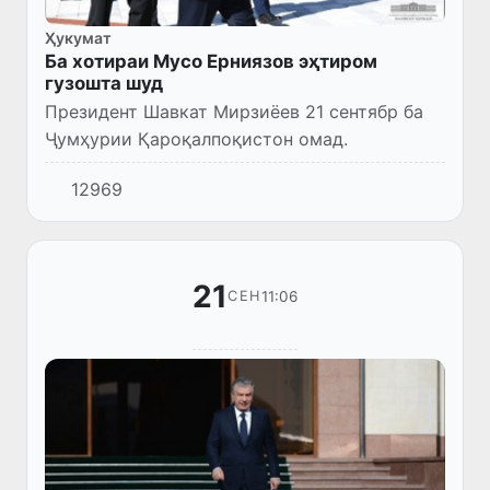
Ҳукумат
Ба хотираи Мусо Ерниязов эҳтиром
гузошта шуд
Президент Шавкат Мирзиёев 21 сентябр ба
Ҷумҳурии Қароқалпоқистон омад.
12969
21
11:06
СЕН