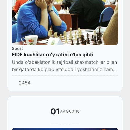
Sport
FIDE kuchlilar roʻyxatini eʼlon qildi
Unda oʻzbekistonlik tajribali shaxmatchilar bilan
bir qatorda koʻplab isteʼdodli yoshlarimiz ham
joy olganligi eʼtiborlidir.
2454
01
00:18
AVG