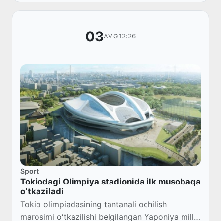
tayi...
03
12:26
AVG
Sport
Tokiodagi Olimpiya stadionida ilk musobaqa
oʻtkaziladi
Tokio olimpiadasining tantanali ochilish
marosimi oʻtkazilishi belgilangan Yaponiya milliy