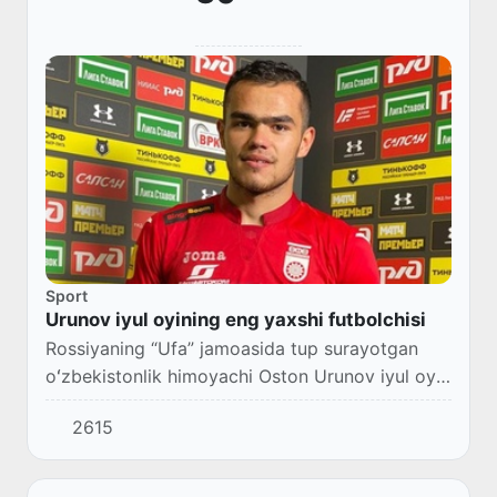
Sport
Urunov iyul oyining eng yaxshi futbolchisi
Rossiyaning “Ufa” jamoasida tup surayotgan
oʻzbekistonlik himoyachi Oston Urunov iyul oyi
yakuni boʻyicha jamoaning eng yaxshi
2615
futbolchisi, deb topildi.