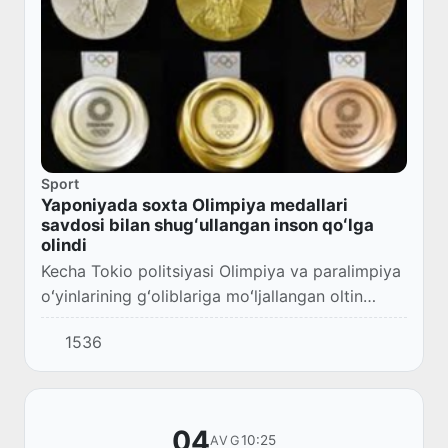
Sport
Yaponiyada soxta Olimpiya medallari
savdosi bilan shugʻullangan inson qoʻlga
olindi
Kecha Tokio politsiyasi Olimpiya va paralimpiya
oʻyinlarining gʻoliblariga moʻljallangan oltin
medallar savdosi bilan shugʻullangan 54
1536
yoshli Kiyoyuki Vada ismli shaxs qoʻlga olind...
04
10:25
AVG