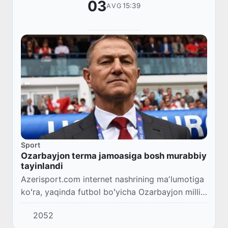
03
15:39
AVG
Sport
Ozarbayjon terma jamoasiga bosh murabbiy
tayinlandi
Azerisport.com internet nashrining maʼlumotiga
koʻra, yaqinda futbol boʻyicha Ozarbayjon milliy
terma jamoasiga italiyalik futbol
2052
mutaxassisi Janni de Byazi bosh murabbiy etib