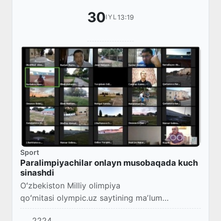
30
13:19
IYL
Sport
Paralimpiyachilar onlayn musobaqada kuch
sinashdi
Oʻzbekiston Milliy olimpiya
qoʻmitasi olympic.uz saytining maʼlum
qilishicha, bugun mamlakatimiz para-
2224