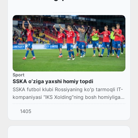
Sport
SSKA oʻziga yaxshi homiy topdi
SSKA futbol klubi Rossiyaning koʻp tarmoqli IT-
kompaniyasi “IKS Xolding”ning bosh homiyliga
oʻtdi.
1405