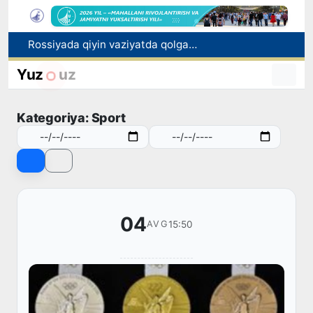
2030 yilgacha xavfli chiqindilarni qayta ishlash darajasi 20 foizga yetkaziladi
Oʻzbekiston ilk bor Xalqaro informatika olimpiadasi — IOI 2026ga mezbonlik qiladi
Yuz
uz
Toshkentda PPX inspektori 13 yoshli bolani qutqarib qoldi
Oʻzbekistonda Barqaror rivojlanish maqsadlari oyligiga start berildi
Kategoriya: Sport
Rossiyada qiyin vaziyatda qolgan yuzlab o‘zbekistonliklar ortga qaytarildi
04
15:50
AVG