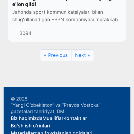
eʼlon qildi
Jahonda sport kommunikatsiyalari bilan
shugʻullanadigan ESPN kompaniyasi murakkab
sport turlarining reytingini eʼlon qildi.
3094
« Previous
Next »
© 2026
“Yangi Oʻzbekiston” va “Pravda Vostoka”
gazetalari tahririyati DM
Biz haqimizda
Mualliflar
Kontaktlar
Boʻsh ish oʻrinlari
Materiallardan foydalanish qoidalari