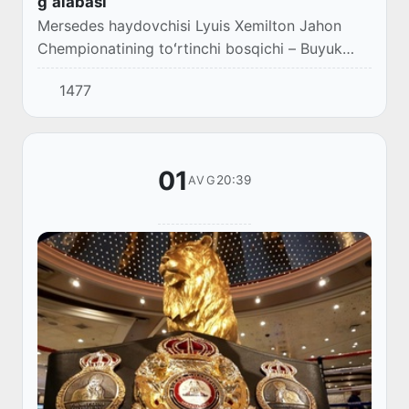
gʻalabasi
Mersedes haydovchisi Lyuis Xemilton Jahon
Chempionatining toʻrtinchi bosqichi – Buyuk
Britaniya Gran-prisida gʻolib chiqib, Formula–1
1477
haydovchilarining peshqadamligini
mustahkamlam...
01
20:39
AVG