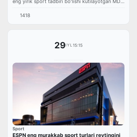
eng yirik sport tadbiri boʻlishi kutilayotgan MDH
oʻyinlari oktyabrga qoldirilmoqda.
1418
29
15:15
IYL
Sport
ESPN eng murakkab sport turlari reytingini