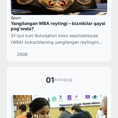
Sport
Yangilangan WBA reytingi – biznikilar qaysi
pogʻonda?
31-iyul kuni Butunjahon boks assotsiatsiyasi
(WBA) bokschilarning yangilangan reytingini
eʼlon qildi.
2606
01
12:32
AVG