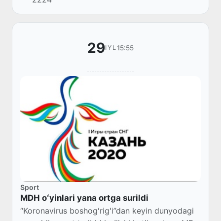
atletchilari onlayn musobaqada kuch sinashdi.
29
15:55
IYL
Sport
MDH oʻyinlari yana ortga surildi
“Koronavirus boshogʻrigʻi”dan keyin dunyodagi