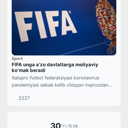
Sport
FIFA unga aʼzo davlatlarga moliyaviy
koʻmak beradi
Xalqaro Futbol federatsiyasi koronavirus
pandemiyasi sabab kelib chiqqan inqirozdan
chiqib ketishlari uchun ayrim davlatlar uchun
2227
moliyaviy qoʻllab-quvvatlash dasturini
tasdiqladi.
30
15:38
IYL