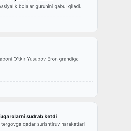
siyalik bolalar guruhini qabul qiladi.
aboni Oʻtkir Yusupov Eron grandiga
uqarolarni sudrab ketdi
tergovga qadar surishtiruv harakatlari