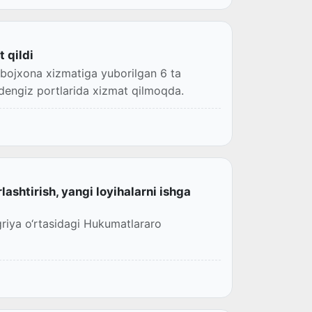
 qildi
dengiz portlarida xizmat qilmoqda.
ashtirish, yangi loyihalarni ishga
griya o‘rtasidagi Hukumatlararo