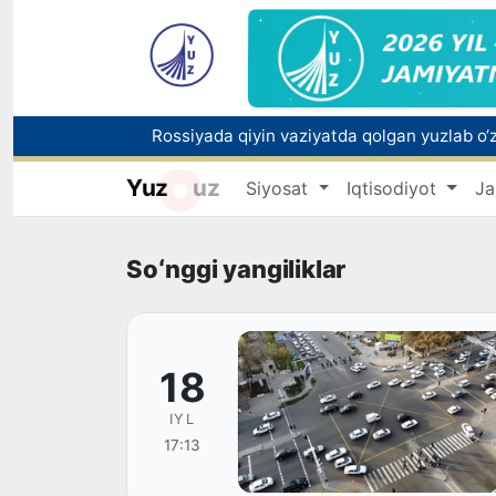
Yuz
uz
Siyosat
Iqtisodiyot
Ja
Toshkentda PPX inspektori 13 yoshli bolani
Oʻzbekistonda Barqaror rivojlanish maqsadla
Soʻnggi yangiliklar
18
IYL
17:13