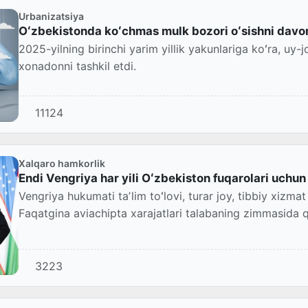
Urbanizatsiya
Oʻzbekistonda koʻchmas mulk bozori oʻsishni davom
2025-yilning birinchi yarim yillik yakunlariga koʻra, uy-
xonadonni tashkil etdi.
11124
Xalqaro hamkorlik
Endi Vengriya har yili Oʻzbekiston fuqarolari uchu
Vengriya hukumati taʼlim toʻlovi, turar joy, tibbiy xizma
Faqatgina aviachipta xarajatlari talabaning zimmasida q
3223