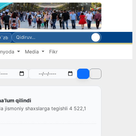
O`zb
nyoda
Media
Fikr
aʼlum qilindi
a jismoniy shaxslarga tegishli 4 522,1