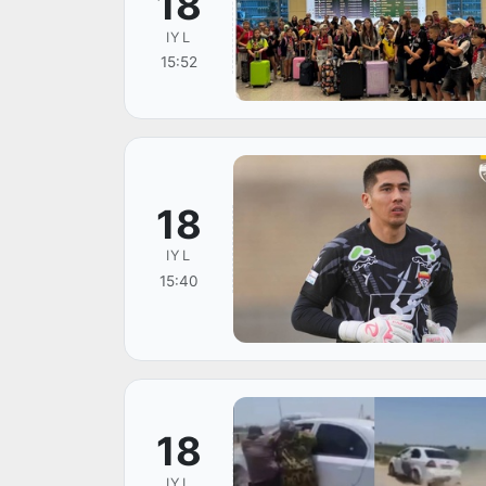
18
IYL
15:52
18
IYL
15:40
18
IYL