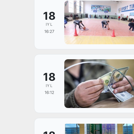
18
IYL
16:27
18
IYL
16:12