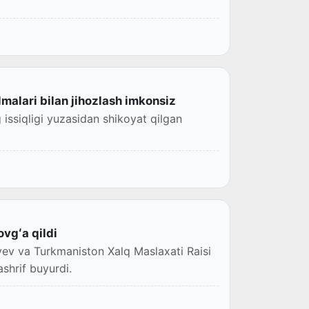
lmalari bilan jihozlash imkonsiz
issiqligi yuzasidan shikoyat qilgan
vgʻa qildi
iyev va Turkmaniston Xalq Maslaxati Raisi
hrif buyurdi.