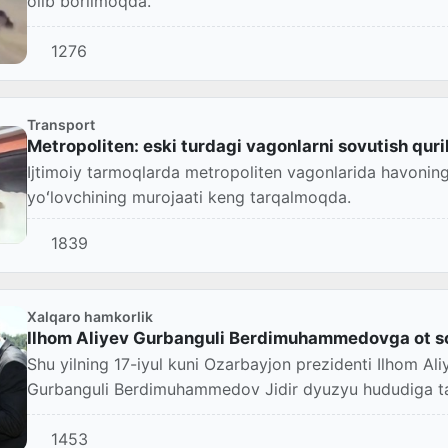
olib borilmoqda.
1276
Transport
Metropoliten: eski turdagi vagonlarni sovutish quri
Ijtimoiy tarmoqlarda metropoliten vagonlarida havoning 
yoʻlovchining murojaati keng tarqalmoqda.
1839
Xalqaro hamkorlik
Ilhom Aliyev Gurbanguli Berdimuhammedovga ot so
Shu yilning 17-iyul kuni Ozarbayjon prezidenti Ilhom Al
Gurbanguli Berdimuhammedov Jidir dyuzyu hududiga tas
1453