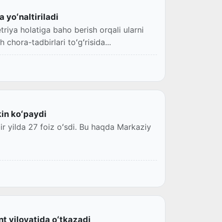
a yoʻnaltiriladi
iya holatiga baho berish orqali ularni
chora-tadbirlari toʻgʻrisida...
kin koʻpaydi
r yilda 27 foiz oʻsdi. Bu haqda Markaziy
nt viloyatida oʻtkazadi