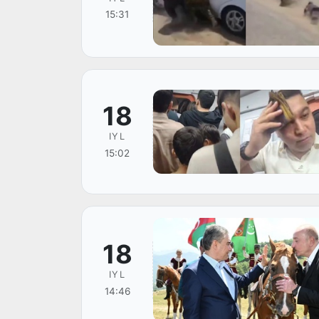
15:31
18
IYL
15:02
18
IYL
14:46