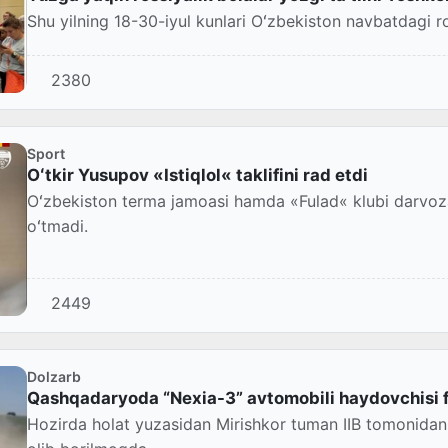
Shu yilning 18-30-iyul kunlari Oʻzbekiston navbatdagi ros
2380
Sport
Oʻtkir Yusupov «Istiqlol« taklifini rad etdi
Oʻzbekiston terma jamoasi hamda «Fulad« klubi darvoz
oʻtmadi.
2449
Dolzarb
Qashqadaryoda “Nexia-3” avtomobili haydovchisi f
Hozirda holat yuzasidan Mirishkor tuman IIB tomonidan 