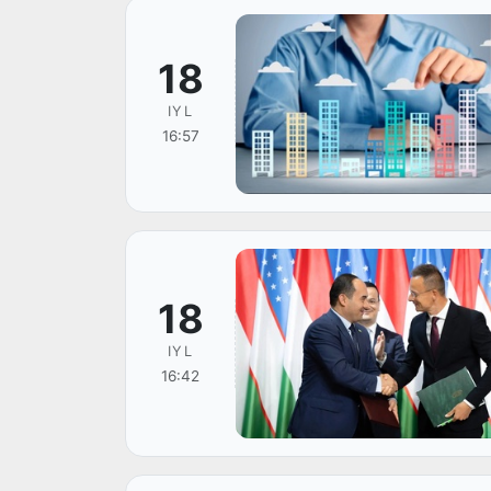
18
IYL
16:57
18
IYL
16:42