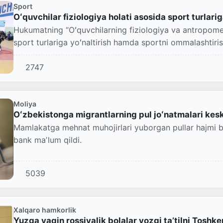
Sport
Oʻquvchilar fiziologiya holati asosida sport turlarig
Hukumatning “Oʻquvchilarning fiziologiya va antropometr
sport turlariga yoʻnaltirish hamda sportni ommalashtirish 
2747
Moliya
Oʻzbekistonga migrantlarning pul joʻnatmalari kes
Mamlakatga mehnat muhojirlari yuborgan pullar hajmi bi
bank maʼlum qildi.
5039
Xalqaro hamkorlik
Yuzga yaqin rossiyalik bolalar yozgi taʼtilni Toshke