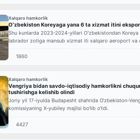
Xalqaro hamkorlik
Oʻzbekiston Koreyaga yana 6 ta xizmat itini eksport
Shu kunlarda 2023-2024-yillari Oʻzbekistondan Koreya bojxona xizmatiga yuborilgan 6 ta
labrador zotiga mansub xizmat iti xalqaro aeroport va 
1860
Xalqaro hamkorlik
Vengriya bidan savdo-iqtisodiy hamkorlikni chuqurl
tushirishga kelishib olindi
Joriy yil 17-iyulda Budapesht shahrida O‘zbekiston-Ven
komissiyaning X-yubiley majlisi bo‘lib o‘tdi.
4427