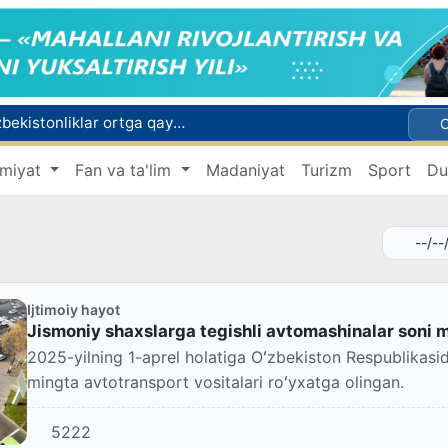
Rossiyada qiyin vaziyatda qolgan yuzlab o‘zbekistonliklar ortga qaytarildi
2030 yilgacha xavfli chiqindilarni qayta ishlash darajasi 20 foizga yetkaziladi
miyat
Fan va ta'lim
Madaniyat
Turizm
Sport
Du
Oʻzbekiston ilk bor Xalqaro informatika olimpiadasi — IOI 2026ga mezbonlik qiladi
 qutqarib qoldi
ri oyligiga start berildi
Ijtimoiy hayot
Jismoniy shaxslarga tegishli avtomashinalar soni m
2025-yilning 1-aprel holatiga Oʻzbekiston Respublikasid
mingta avtotransport vositalari roʻyxatga olingan.
5222