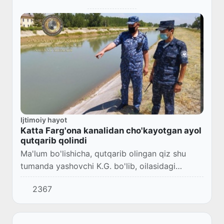
Ijtimoiy hayot
Katta Farg'ona kanalidan cho'kayotgan ayol
qutqarib qolindi
Ma'lum bo'lishicha, qutqarib olingan qiz shu
tumanda yashovchi K.G. bo'lib, oilasidagi
muammolar, stressli vaziyatlar tufayli ruhiy
2367
holati yomonlashib, o'z joniga qasd qilishga
uri...