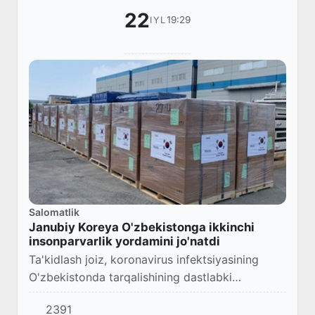
22
19:29
IYL
Salomatlik
Janubiy Koreya O'zbekistonga ikkinchi
insonparvarlik yordamini jo'natdi
Ta'kidlash joiz, koronavirus infektsiyasining
O'zbekistonda tarqalishining dastlabki
kunlaridan boshlab Koreya Respublikasi
2391
mamlakatimiz sog'liqni saqlash tizimiga doimiy