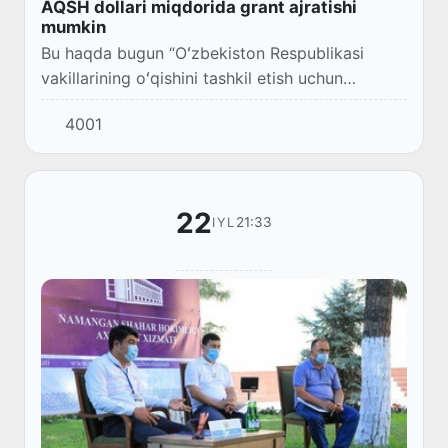
AQSH dollari miqdorida grant ajratishi
mumkin
Bu haqda bugun “Oʻzbekiston Respublikasi
vakillarining oʻqishini tashkil etish uchun
Yaponiya hukumati grantidan samarali
4001
foydalanish chora-tadbirlari toʻgʻrisida”gi
Hukumat qarori...
22
21:33
IYL