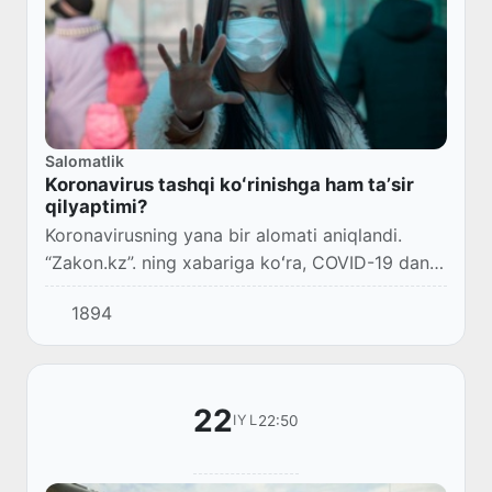
Salomatlik
Koronavirus tashqi koʻrinishga ham taʼsir
qilyaptimi?
Koronavirusning yana bir alomati aniqlandi.
“Zakon.kz”. ning xabariga koʻra, COVID-19 dan
davolangan bemorlar kasallikning keskin soch
1894
toʻkilishiga olib kelganini maʼlum qilishdi.
22
22:50
IYL