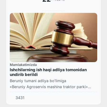
Mamlakatimizda
Ishchilarning ish haqi adliya tomonidan
undirib berildi
Beruniy tumani adliya boʻlimiga
«Beruniy Agroservis mashina traktor parki»
masʼuliyati cheklangan jamiyatida ishlagan
3431
xodimlar I.O, M.Yu, I.M, Sh.G. murojaat qilib, ish
haqilarini...