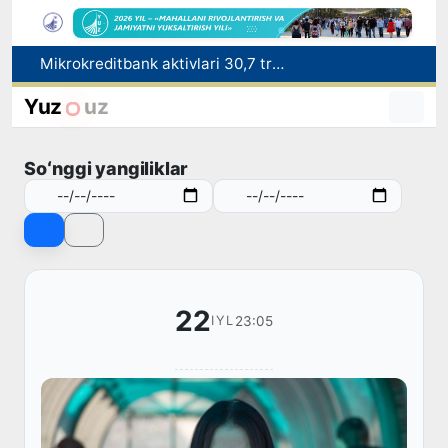
Malayziya Markaziy Osiyoda tibbiy turizm yoʻnalishi sifatidagi mavqeini mustahkamlamoqda
Polshadagi elchixona ko‘magida ona va bola Vatanga qaytarildi
Yuz
uz
Namangan shahrining sobiq hokimi Anvar Otaxodjayevga nisbatan 11 yilga ozodlikdan mahrum qilish jazosi tayinlandi
UZCERT davlat tashkilotlari va korxonalarni ommaviy kiberhujumlar haqida ogohlantirdi
Soʻnggi yangiliklar
Mikrokreditbank aktivlari 30,7 trln soʻmga yetdi, Fitch reytingni BB darajasiga oshirdi
22
23:05
IYL