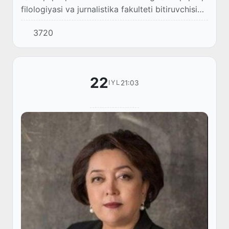
filologiyasi va jurnalistika fakulteti bitiruvchisi
Nargiza Baltabayeva Qozogʻistonning Nursultan
3720
shahrida oʻtkazilgan “MDHning eng ya...
22
21:03
IYL