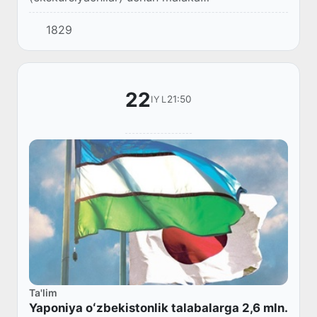
sertifikatlarining amal qilish muddati navbatdagi
1829
malaka imtihonini topshirish sanasiga qadar
uzaytirildi...
22
21:50
IYL
Ta'lim
Yaponiya oʻzbekistonlik talabalarga 2,6 mln.