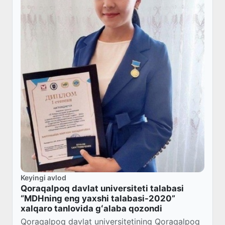
Keyingi avlod
Qoraqalpoq davlat universiteti talabasi
“MDHning eng yaxshi talabasi-2020”
xalqaro tanlovida gʻalaba qozondi
Qoraqalpoq davlat universitetining Qoraqalpoq