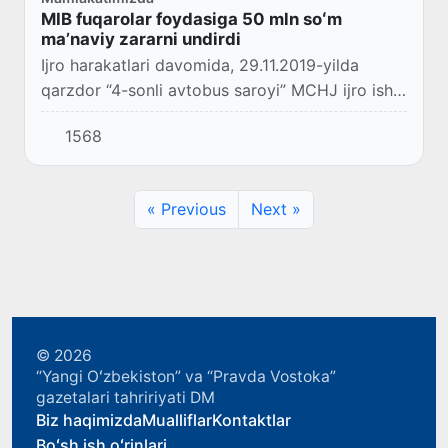
MIB fuqarolar foydasiga 50 mln soʻm
maʼnaviy zararni undirdi
Ijro harakatlari davomida, 29.11.2019-yilda
qarzdor “4-sonli avtobus saroyi” MCHJ ijro ishi
yuritishni qoʻzgʻatish toʻgʻrisidagi qaror bilan
1568
tanishtirilgan.
« Previous
Next »
© 2026
“Yangi Oʻzbekiston” va “Pravda Vostoka”
gazetalari tahririyati DM
Biz haqimizda
Mualliflar
Kontaktlar
Boʻsh ish oʻrinlari