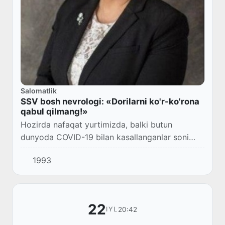
Salomatlik
SSV bosh nevrologi: «Dorilarni ko'r-ko'rona
qabul qilmang!»
Hozirda nafaqat yurtimizda, balki butun
dunyoda COVID-19 bilan kasallanganlar soni
ortib bormoqda.
1993
22
20:42
IYL