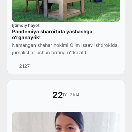
Ijtimoiy hayot
Pandemiya sharoitida yashashga
o'rganaylik!
Namangan shahar hokimi Olim Isaev ishtirokida
jurnalistlar uchun brifing o'tkazildi.
2127
22
21:14
IYL