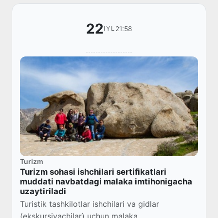
22
21:58
IYL
Turizm
Turizm sohasi ishchilari sertifikatlari
muddati navbatdagi malaka imtihonigacha
uzaytiriladi
Turistik tashkilotlar ishchilari va gidlar
(ekskursiyachilar) uchun malaka