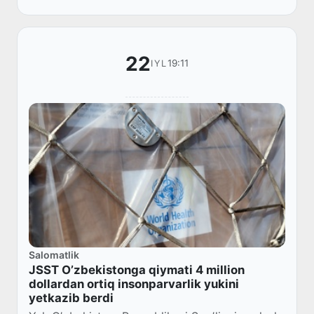
ravishda...
22
19:11
IYL
Salomatlik
JSST Oʼzbekistongа qiymаti 4 million
dollаrdаn ortiq insonpаrvаrlik yukini
yetkаzib berdi