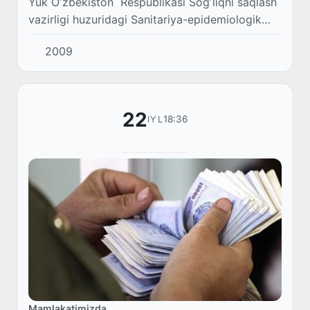
Yuk Oʼzbekiston Respublikasi Sogʼliqni saqlash
vazirligi huzuridagi Sanitariya-epidemiologik
osoyishtalik agentligiga topshirish uchun
2009
moʼljallangan.
22
18:36
IYL
Mamlakatimizda