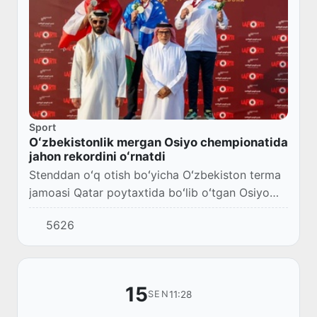
Sport
Oʻzbekistonlik mergan Osiyo chempionatida
jahon rekordini oʻrnatdi
Stenddan oʻq otish boʻyicha Oʻzbekiston terma
jamoasi Qatar poytaxtida boʻlib oʻtgan Osiyo
chempionatidagi ishtirokini muvaffaqiyatli
5626
yakunladi.
15
11:28
SEN