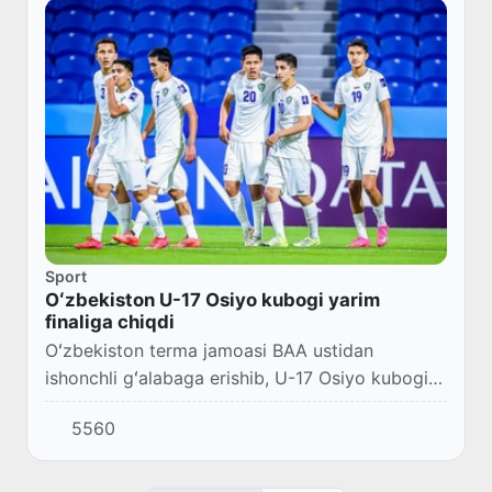
Sport
Oʻzbekiston U-17 Osiyo kubogi yarim
finaliga chiqdi
Oʻzbekiston terma jamoasi BAA ustidan
ishonchli gʻalabaga erishib, U-17 Osiyo kubogi
yarim finaliga yoʻl oldi.
5560