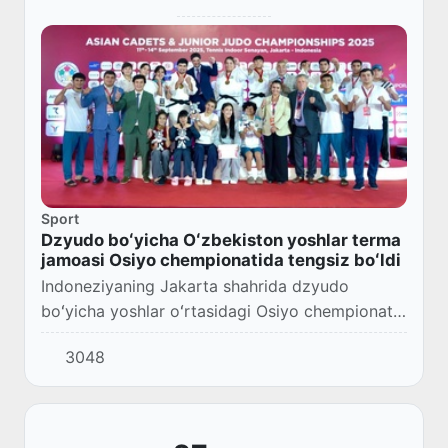
Sport
Dzyudo boʻyicha Oʻzbekiston yoshlar terma
jamoasi Osiyo chempionatida tengsiz boʻldi
Indoneziyaning Jakarta shahrida dzyudo
boʻyicha yoshlar oʻrtasidagi Osiyo chempionati
yakuniga yetdi.
3048