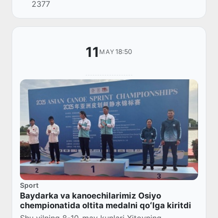
2377
11
18:50
MAY
Sport
Baydarka va kanoechilarimiz Osiyo
chempionatida oltita medalni qoʻlga kiritdi