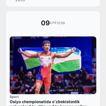
09
12:50
APR
Sport
Osiyo chempionatida oʻzbekistonlik