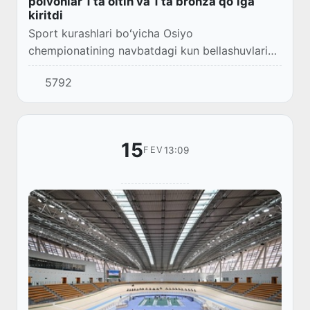
polvonlar 1 ta oltin va 1 ta bronza qoʻlga
kiritdi
Sport kurashlari boʻyicha Osiyo
chempionatining navbatdagi kun bellashuvlari
Oʻzbekiston terma jamoasi uchun muvaffaqiyatli
5792
yakunlandi.
15
13:09
FEV