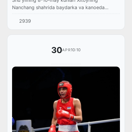
Shu yilning 8-10-may kunlari Xitoyning
Nanchang shahrida baydarka va kanoeda
eshkak eshish boʻyicha Osiyo chempionati
2939
boʻlib oʻtdi.
30
10:10
APR