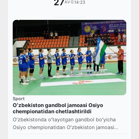
27
14:23
AVG
Sport
Oʻzbekiston gandbol jamoasi Osiyo
chempionatidan chetlashtirildi
Oʻzbekistonda oʻtayotgan gandbol boʻyicha
Osiyo chempionatidan Oʻzbekiston jamoasi
chetlashtirildi.