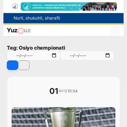
Nurli, shukuhli, sharafli
Avtomobil yo‘lari sohasidagi munosabatlar tartibga solindi
Yuz
uz
Raqobat qo‘mitasi aralashuvi bilan tadbirkordan gaz uchun asossiz undirilgan to‘lov qaytarilishi ta’minlandi
Brent neftining narxi 13-iyuldan beri ilk bor 1 barrel uchun 79 dollardan pastladi
Teg: Osiyo chempionati
Ucell. O‘zbekistonda ketma-ket uchinchi yil eng tezkor mobil internet
01
10:54
AVG