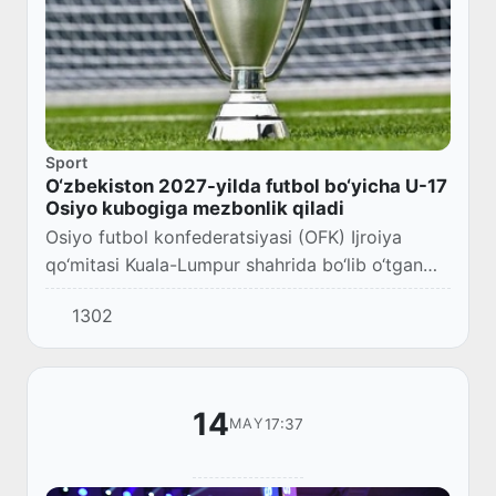
Sport
O‘zbekiston 2027-yilda futbol bo‘yicha U-17
Osiyo kubogiga mezbonlik qiladi
Osiyo futbol konfederatsiyasi (OFK) Ijroiya
qo‘mitasi Kuala-Lumpur shahrida bo‘lib o‘tgan
yig‘ilishda 2027–2029-yillarda turli yosh toifalari
1302
o‘rtasidagi Osiyo kuboklariga mezbonli...
14
17:37
MAY