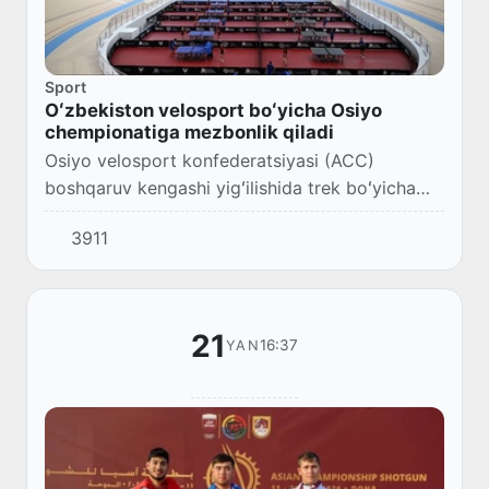
Sport
Oʻzbekiston velosport boʻyicha Osiyo
chempionatiga mezbonlik qiladi
Osiyo velosport konfederatsiyasi (ACC)
boshqaruv kengashi yigʻilishida trek boʻyicha
2028-yili oʻtkaziladigan Osiyo chempionatiga
3911
Oʻzbekiston mezbonlik qilishi tasdiqlandi.
21
16:37
YAN