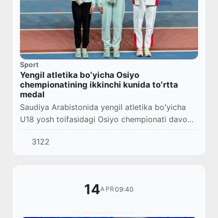
Sport
Yengil atletika boʻyicha Osiyo
chempionatining ikkinchi kunida toʻrtta
medal
Saudiya Arabistonida yengil atletika boʻyicha
U18 yosh toifasidagi Osiyo chempionati davom
etmoqda.
3122
14
09:40
APR