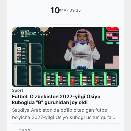
10
09:35
MAY
Sport
Futbol: O‘zbekiston 2027-yilgi Osiyo
kubogida "B" guruhidan joy oldi
Saudiya Arabistonida bo‘lib o‘tadigan futbol
bo‘yicha 2027-yilgi Osiyo kubogi uchun qur’a
tashlandi.
2833