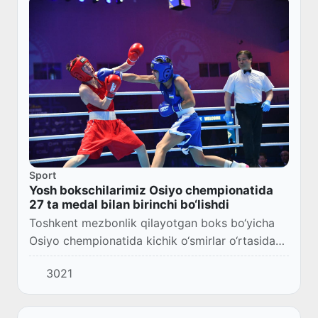
Sport
Yosh bokschilarimiz Osiyo chempionatida
27 ta medal bilan birinchi bo‘lishdi
Toshkent mezbonlik qilayotgan boks bo‘yicha
Osiyo chempionatida kichik o‘smirlar o‘rtasidagi
bellashuvlar o‘z yakuniga yetdi.
3021