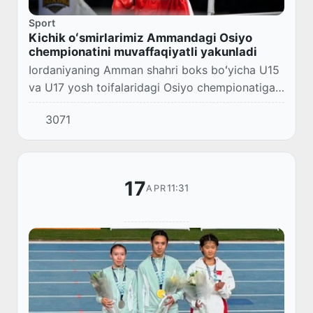
Sport
Kichik oʻsmirlarimiz Ammandagi Osiyo
chempionatini muvaffaqiyatli yakunladi
Iordaniyaning Amman shahri boks boʻyicha U15
va U17 yosh toifalaridagi Osiyo chempionatiga
mezbonlik qilmoqda.
3071
17
11:31
APR