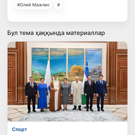
#Олий Мажлис
#
Бул тема ҳаққында материаллар
Спорт