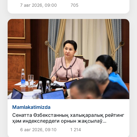
7 авг 2026, 09:00
705
Mamlakatimizda
Сенатта Өзбекстанның халықаралық рейтинг
ҳәм индекслердеги орнын жақсылаў
илажлары додаланды
6 авг 2026, 09:10
1 214