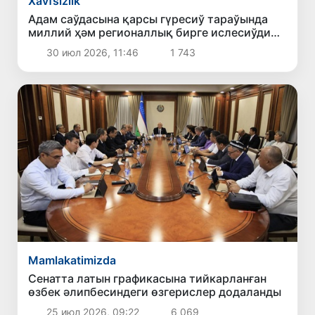
Xavfsizlik
Адам саўдасына қарсы гүресиў тараўында
миллий ҳәм регионаллық бирге ислесиўдиң
жаңа тийкарғы бағдарлары белгилеп алынды
30 июл 2026, 11:46
1 743
Mamlakatimizda
Сенатта латын графикасына тийкарланған
өзбек әлипбесиндеги өзгерислер додаланды
25 июл 2026, 09:22
6 069