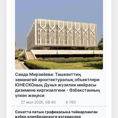
Саида Мирзиёева: Ташкенттиң
заманагөй архитектуралық объектлери
ЮНЕСКОның Дүнья жүзилик мийрасы
дизимине киргизилгени - Өзбекстанның
үлкен жеңиси
27 июл 2026, 08:40
9 760
Сенатта латын графикасына тийкарланған
өзбек әлипбесиндеги өзгерислер