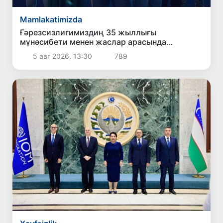
Mamlakatimizda
Ғәрезсизлигимиздиң 35 жыллығы
мүнәсибети менен жаслар арасында
дөретиўшилик таңлаў жәрияланды
5 авг 2026, 13:30
789