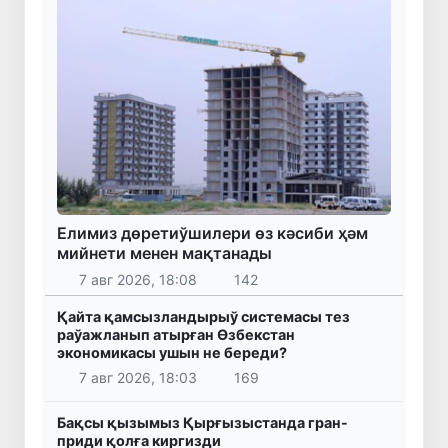
Елимиз дөретиўшилери өз кәсиби ҳәм
мийнети менен мақтанады
7 авг 2026, 18:08
142
Қайта қамсызландырыў системасы тез
раўажланып атырған Өзбекстан
экономикасы ушын не береди?
7 авг 2026, 18:03
169
Бақсы қызымыз Қырғызыстанда гран-
приди қолға киргизди