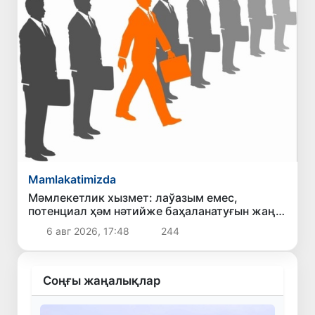
Mamlakatimizda
Мәмлекетлик хызмет: лаўазым емес,
потенциал ҳәм нәтийже баҳаланатуғын жаңа
дәўир
6 авг 2026, 17:48
244
Соңғы жаңалықлар