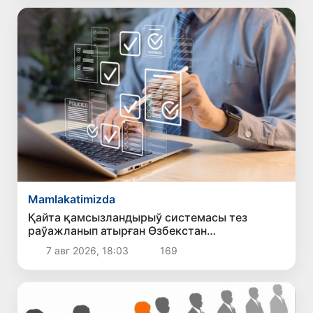
Mamlakatimizda
Қайта қамсызландырыў системасы тез
раўажланып атырған Өзбекстан
экономикасы ушын не береди?
7 авг 2026, 18:03
169