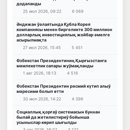
додаланды
25 июл 2026, 09:22
6 069
Әндижан ўәлаятында Қубла Корея
компаниясы менен биргеликте 300 миллион
долларлық инвестициялық жойбар әмелге
асырылмақта
27 июл 2026, 15:45
5 451
Өзбекстан Президентиниң Қырғызстанға
мәмлекетлик сапары жуўмақланды
1 авг 2026, 18:13
4 516
Өзбекстан Президентин рәсмий күтип алыў
мәресими болып өтти
30 июл 2026, 14:22
4 396
Социаллық қорғаў системасын буннан
былай да жетилистириў бойынша
усыныслар көрип шығылды
3 авг 2026, 18:07
4 172