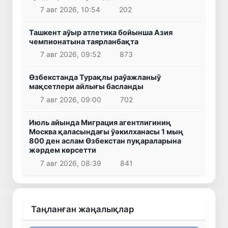
7 авг 2026, 10:54
202
Ташкент аўыр атлетика бойынша Азия
чемпионатына таярланбақта
7 авг 2026, 09:52
873
Өзбекстанда Турақлы раўажланыў
мақсетлери айлығы басланды
7 авг 2026, 09:00
702
Июль айында Миграция агентлигиниң
Москва қаласындағы ўәкилханасы 1 мың
800 ден аслам Өзбекстан пуқараларына
жәрдем көрсетти
7 авг 2026, 08:39
841
Таңланған жаңалықлар