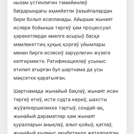
нызам үстинлигин тәмийинлеў
бағдарындағы әҳмийетли ўазыйпалардан
бири болып есапланады. Айырым жынаят
ислери бойынша тергеў ҳәм процессуал
ҳәрекетлерди әмелге асырыў басқа
мәмлекеттиң ҳуқық қорғаў уйымлары
менен бирге ислесиў зәрүрлигин жүзеге
келтирмекте. Ратификациялаў усыныс
етилип атырған бул шәртнама да усы
мақсетке қаратылған.
Шәртнамада жынайый бақлаў, жынаят исин
тергеў етиў, исти судта көриў, шахсты
жуўапкершиликке тартыў, сондай-ақ,
жынайый дәраматлар ҳәм жынаят
қуралларын анықлаў, алып қойыў, қатлаў,
жынайый қылмыс ақыбетинде жеткерилген