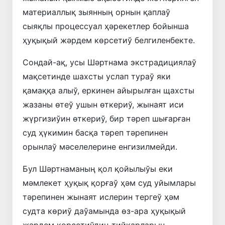
материаллық зыянның орнын қаплаў
сыяқлы процессуал ҳәрекетлер бойынша
ҳуқықый жәрдем көрсетиў белгиленбекте.
Сондай-ақ, усы Шәртнама экстрадициялаў
мақсетинде шахсты услап тураў яки
қамаққа алыў, еркинен айырылған щахсты
жазаны өтеў ушын өткериў, жынаят иси
жүргизиўин өткериў, бир тәреп шығарған
суд ҳүкимин басқа тәреп тәрепинен
орынлаў мәселелерине енгизилмейди.
Бул Шәртнаманың қол қойылыўы еки
мәмлекет ҳуқық қорғаў ҳәм суд уйымлары
тәрепинен жынаят ислерин тергеў ҳәм
судта көриў даўамында өз-ара ҳуқықый