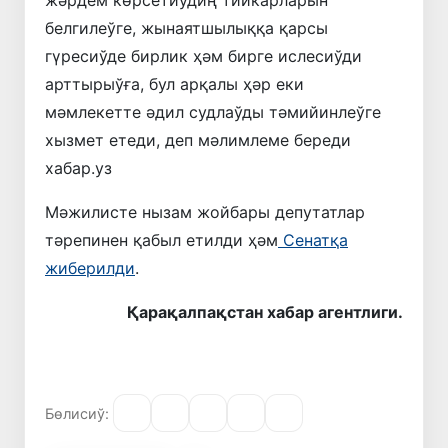
жәрдем көрсетиўдиң тийкарларын
белгилеўге, жынаятшылыққа қарсы
гүресиўде бирлик ҳәм бирге ислесиўди
арттырыўға, бул арқалы ҳәр еки
мәмлекетте әдил судлаўды тәмийинлеўге
хызмет етеди, деп мәлимлеме береди
хабар.уз
Мәжилисте нызам жойбары депутатлар
тәрепинен қабыл етилди ҳәм
Сенатқа
жиберилди
.
Қарақалпақстан хабар агентлиги.
Бөлисиў: