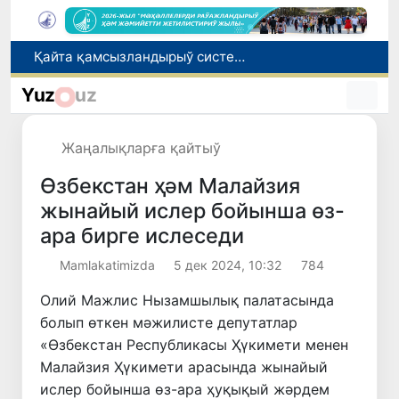
Ташкент аўыр атлетика бойынша Азия чемпионатына таярланбақта
Өзбекстанда Турақлы раўажланыў мақсетлери айлығы басланды
Yuz
uz
Июль айында Миграция агентлигиниң Москва қаласындағы ўәкилханасы 1 мың 800 ден аслам Өзбекстан пуқараларына жәрдем көрсетти
Елимиз дөретиўшилери өз кәсиби ҳәм мийнети менен мақтанады
Жаңалықларға қайтыў
Қайта қамсызландырыў системасы тез раўажланып атырған Өзбекстан экономикасы ушын не береди?
Өзбекстан ҳәм Малайзия
жынайый ислер бойынша өз-
ара бирге ислеседи
Mamlakatimizda
5 дек 2024, 10:32
784
Олий Мажлис Нызамшылық палатасында
болып өткен мәжилисте депутатлар
«Өзбекстан Республикасы Ҳүкимети менен
Малайзия Ҳүкимети арасында жынайый
ислер бойынша өз-ара ҳуқықый жәрдем