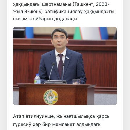
ҳаққындағы шәртнаманы (Ташкент, 2023-
жыл 8-июнь) ратификациялаў ҳаққында»ғы
нызам жойбарын додалады.
Атап өтилиўинше, жынаятшылыққа қарсы
гүресиў ҳәр бир мәмлекет алдындағы