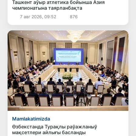
Ташкент аўыр атлетика бойынша Азия
чемпионатына таярланбақта
7 авг 2026, 09:52
876
Mamlakatimizda
Өзбекстанда Турақлы раўажланыў
мақсетлери айлығы басланды