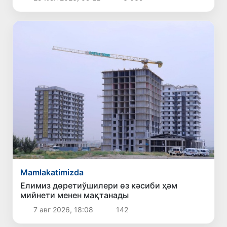
Mamlakatimizda
Елимиз дөретиўшилери өз кәсиби ҳәм
мийнети менен мақтанады
7 авг 2026, 18:08
142