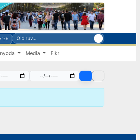
O`zb
nyoda
Media
Fikr