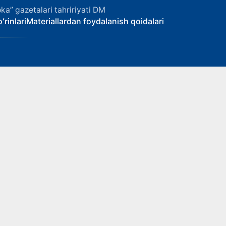
ka” gazetalari tahririyati DM
ʻrinlari
Materiallardan foydalanish qoidalari