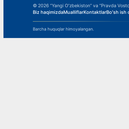
© 2026
“Yangi Oʻzbekiston” va “Pravda Vosto
Biz haqimizda
Mualliflar
Kontaktlar
Boʻsh ish o
Barcha huquqlar himoyalangan.