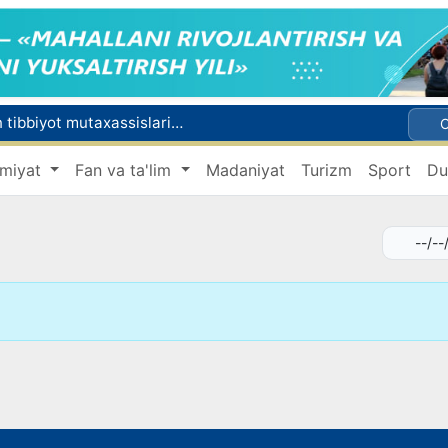
Chexiya va Slovakiyada ishlamoqchi bo‘lgan tibbiyot mutaxassislari ro‘yxatga olinadi
shga ruxsat beriladi
miyat
Fan va ta'lim
Madaniyat
Turizm
Sport
Du
Behruz Karimov faoliyatini Shveytsariyaning «Lugano» klubida davom ettiradi
Ekstremistik tashkilotlar va materiallarning elektron reyestri yuritiladi
Oʻzbekistonda 2025 yilda korrupsiyaga oid jinoyatlar boʻyicha 7 517 nafar shaxs javobgarlikka tortilgan