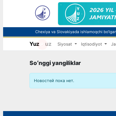
Bolaning familiyasiga otasining ismini beri
Yuz
uz
Siyosat
Iqtisodiyot
Ja
Soʻnggi yangiliklar
Новостей пока нет.