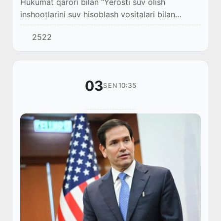
Hukumat qarori bilan “Yerosti suv olish
inshootlarini suv hisoblash vositalari bilan
jihozlashni roʻyxatga olish va muhrlash boʻyicha
2522
davlat xizmatini koʻrsatish”ning maʼmuriy regl...
03
10:35
SEN