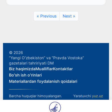
« Previous
Next »
© 2026
“Yangi Oʻzbekiston” va “Pravda Vostoka”
gazetalari tahririyati DM
Biz haqimizda
Mualliflar
Kontaktlar
Boʻsh ish oʻrinlari
Materiallardan foydalanish qoidalari
Barcha huquqlar himoyalangan.
Yaratuvchi
yuz.uz