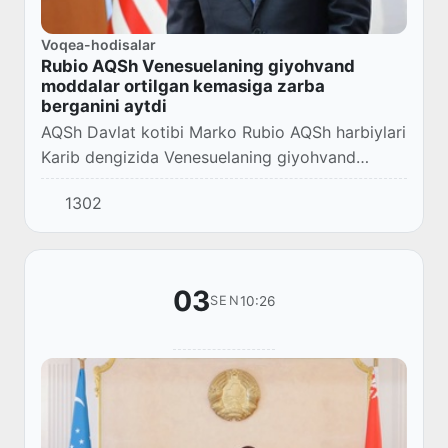
Voqea-hodisalar
Rubio AQSh Venesuelaning giyohvand
moddalar ortilgan kemasiga zarba
berganini aytdi
AQSh Davlat kotibi Marko Rubio AQSh harbiylari
Karib dengizida Venesuelaning giyohvand
moddalar ortilgan kemasiga “halokatli zarba”
1302
berganini aytdi.
03
10:26
SEN