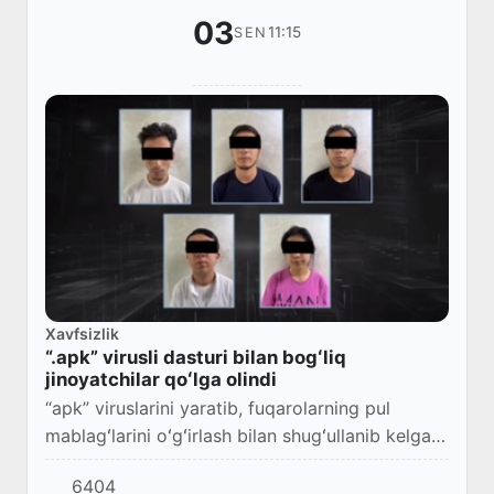
03
11:15
SEN
Xavfsizlik
“.apk” virusli dasturi bilan bogʻliq
jinoyatchilar qoʻlga olindi
“apk” viruslarini yaratib, fuqarolarning pul
mablagʻlarini oʻgʻirlash bilan shugʻullanib kelgan
jinoiy guruh Toshkent shahrida qoʻlga olindi.
6404