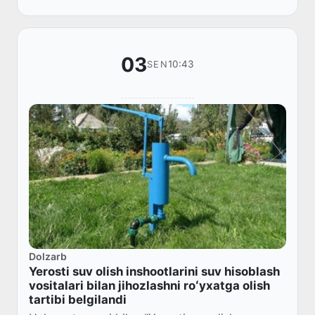
03
10:43
SEN
Dolzarb
Yerosti suv olish inshootlarini suv hisoblash
vositalari bilan jihozlashni roʻyxatga olish
tartibi belgilandi