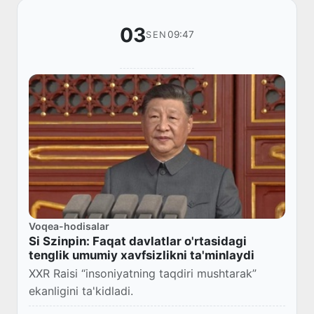
03
09:47
SEN
Voqea-hodisalar
Si Szinpin: Faqat davlatlar o'rtasidagi
tenglik umumiy xavfsizlikni ta'minlaydi
XXR Raisi “insoniyatning taqdiri mushtarak”
ekanligini ta'kidladi.