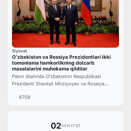
Siyosat
Oʻzbekiston va Rossiya Prezidentlari ikki
tomonlama hamkorlikning dolzarb
masalalarini muhokama qildilar
Pekin shahrida Oʻzbekiston Respublikasi
Prezidenti Shavkat Mirziyoyev va Rossiya
Federatsiyasi Prezidenti Vladimir Putinning
8709
uchrashuvi boʻlib oʻtdi.
02
17:57
SEN