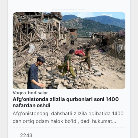
Voqea-hodisalar
Afg'onistonda zilzila qurbonlari soni 1400
nafardan oshdi
Afg'onistondagi dahshatli zilzila oqibatida 1400
dan ortiq odam halok bo'ldi, dedi hukumat
vakili Zabihulloh Mujohid.
2243