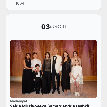
1664
03
09:31
SEN
Madaniyat
Saida Mirziyoyeva Samarqandda tashkil