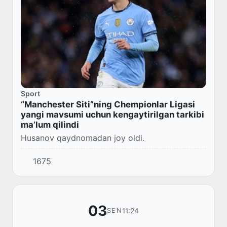
Sport
“Manchester Siti”ning Chempionlar Ligasi
yangi mavsumi uchun kengaytirilgan tarkibi
maʼlum qilindi
Husanov qaydnomadan joy oldi.
1675
03
11:24
SEN