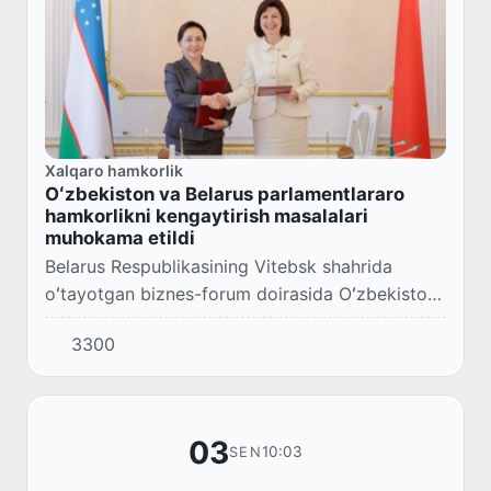
Xalqaro hamkorlik
Oʻzbekiston va Belarus parlamentlararo
hamkorlikni kengaytirish masalalari
muhokama etildi
Belarus Respublikasining Vitebsk shahrida
oʻtayotgan biznes-forum doirasida Oʻzbekiston
Respublikasi Oliy Majlisi Senati Raisi Tanzila
3300
Narbayeva boshchiligidagi delegatsiya Belarus...
03
10:03
SEN