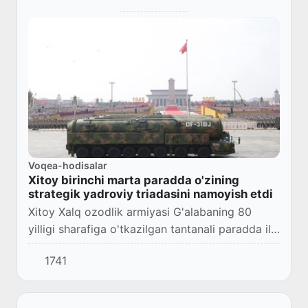
Voqea-hodisalar
Xitoy birinchi marta paradda o'zining
strategik yadroviy triadasini namoyish etdi
Xitoy Xalq ozodlik armiyasi G'alabaning 80
yilligi sharafiga o'tkazilgan tantanali paradda ilk
bor mamlakatning strategik yadroviy triadasini
1741
ifodalovchi raketalarni namoyish etdi.