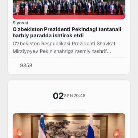
Siyosat
O‘zbekiston Prezidenti Pekindagi tantanali
harbiy paradda ishtirok etdi
O‘zbekiston Respublikasi Prezidenti Shavkat
Mirziyoyev Pekin shahriga rasmiy tashrif
doirasida 3-sentabr kuni Tyananmen maydonida
9358
Ikkinchi jahon urushidagi G‘alabaning 80
yilligiga...
02
20:48
SEN