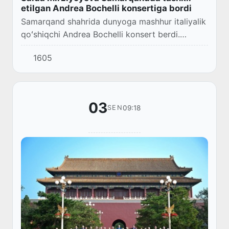
etilgan Andrea Bochelli konsertiga bordi
Samarqand shahrida dunyoga mashhur italiyalik
qoʻshiqchi Andrea Bochelli konsert berdi.
Prezident administratsiyasi rahbari Saida
1605
Mirziyoyeva mazkur konsertda boʻldi.
03
09:18
SEN