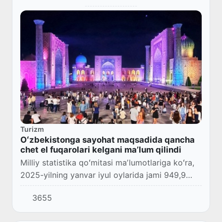
Turizm
Oʻzbekistonga sayohat maqsadida qancha
chet el fuqarolari kelgani maʼlum qilindi
Milliy statistika qoʻmitasi maʼlumotlariga koʻra,
2025-yilning yanvar iyul oylarida jami 949,9
ming nafar chet el fuqarolari sayohat
3655
maqsadida Oʻzbekistonga tashrif buyurgan.