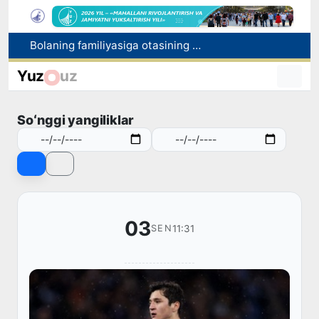
Behruz Karimov faoliyatini Shveytsariyaning «Lugano» klubida davom ettiradi
Ekstremistik tashkilotlar va materiallarning elektron reyestri yuritiladi
Yuz
uz
O‘zbekiston Jurnalistlar uyushmasi qoshida Blogerlar ijodiy kengashi tashkil etildi
Chexiya va Slovakiyada ishlamoqchi bo‘lgan tibbiyot mutaxassislari ro‘yxatga olinadi
Soʻnggi yangiliklar
Bolaning familiyasiga otasining ismini berishga ruxsat beriladi
03
11:31
SEN