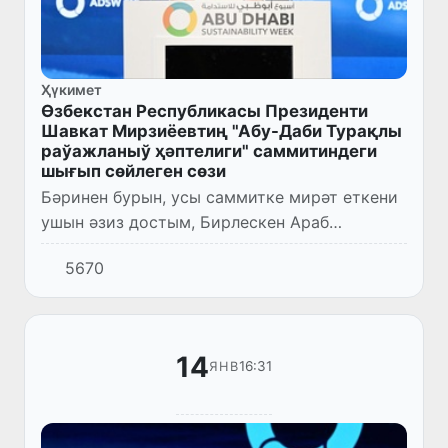
Ҳүкимет
Өзбекстан Республикасы Президенти
Шавкат Мирзиёевтиң "Абу-Даби Турақлы
раўажланыў ҳәптелиги" саммитиндеги
шығып сөйлеген сөзи
Бәринен бурын, усы саммитке мирәт еткени
ушын әзиз достым, Бирлескен Араб
Әмирликлери Президенти Шайх Муҳаммад
5670
Ол Наҳаён Уллы Мәртебели Мырзаға шын
жүректен миннетдаршылық билдирем...
14
16:31
ЯНВ