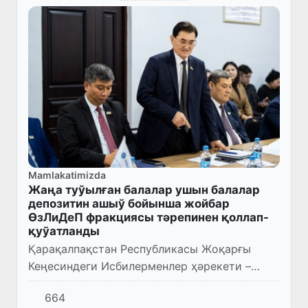
Mamlakatimizda
Жаңа туўылған балалар ушын балалар
депозитин ашыў бойынша жойбар
ӨзЛиДеП фракциясы тәрепинен қоллап-
қуўатланды
Қарақалпақстан Республикасы Жоқарғы
Кеңесиндеги Исбилерменлер ҳәрекети –
Өзбекстан Либерал-демократиялық
664
партиясы фракциясының гезектеги