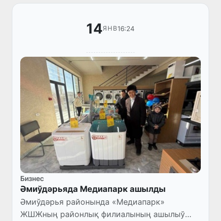
14
16:24
ЯНВ
Бизнес
Әмиўдәрьяда Медиапарк ашылды
Әмиўдәрья районында «Медиапарк»
ЖШЖның районлық филиалының ашылыў