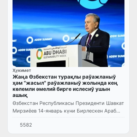
Ҳүкимет
Жаңа Өзбекстан турақлы раўажланыў
ҳәм "жасыл" раўажланыў жолында кең
көлемли әмелий бирге ислесиў ушын
ашық
Өзбекстан Республикасы Президенти Шавкат
Мирзиёев 14-январь күни Бирлескен Араб
Әмирликлери пайтахтында өтип атырған
5582
"Абу-Даби турақлы раўажланыў ҳәптелиги"
саммитинде шығып сөйлед...