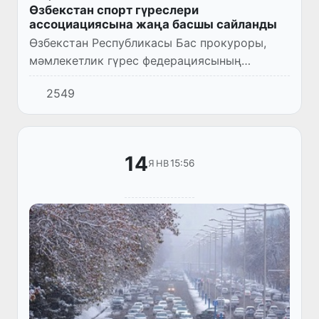
Өзбекстан спорт гүреслери
ассоциациясына жаңа басшы сайланды
Өзбекстан Республикасы Бас прокуроры,
мәмлекетлик гүрес федерациясының
басшысы Ниғматилла Йўлдошев мәмлекет
2549
спорт гүреслери ассоциациясының баслығы
етип сайланды.
14
15:56
ЯНВ