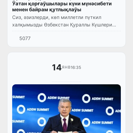
Ўатан қорғаўшылары күни мүнәсибети
менен байрам қутлықлаўы
Сиз, әзизлерди, көп миллетли пүткил
халқымызды Өзбекстан Қураллы Күшлери
дүзилгениниң 33 жыллығы ҳәм Ўатан
5077
қорғаўшылары күни менен қызғын
қутлықлайман.
14
16:35
ЯНВ