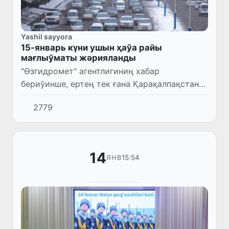
Yashil sayyora
15-январь күни ушын ҳаўа райы
мағлыўматы жәрияланды
"Өзгидромет" агентлигиниң хабар
бериўинше, ертең тек ғана Қарақалпақстан
Республикасы, Хорезм ўәлаятының айырым
2779
орынларында жаўын-шашын күтилиўи
мүмкин.
14
15:54
ЯНВ