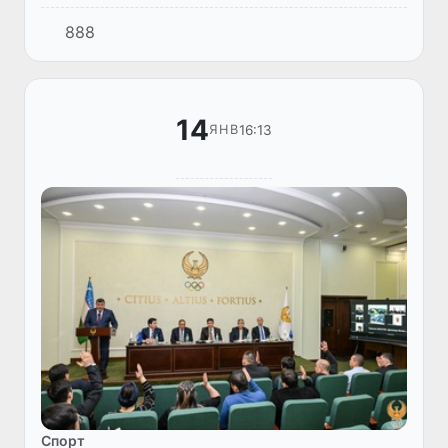
мәресими болып өтти.
888
14
16:13
ЯНВ
Спорт