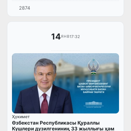
2874
14
17:32
ЯНВ
Ҳүкимет
Өзбекстан Республикасы Қураллы
Күшлери дүзилгениниң 33 жыллығы ҳәм