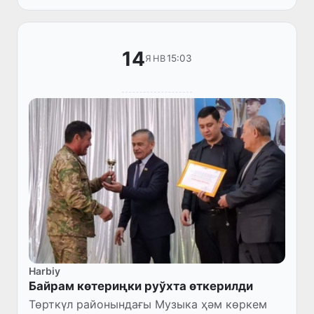
мәжилиси болып өтти.
14
15:03
ЯНВ
Harbiy
Байрам көтериңки руўхта өткерилди
Төрткүл районындағы Музыка ҳәм көркем