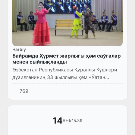
Harbiy
Байрамда Ҳүрмет жарлығы ҳәм саўғалар
менен сыйлықланды
Өзбекстан Республикасы Қураллы Күшлери
дүзилгениниң 33 жыллығы ҳәм «Ўатан
қорғаўшылары күни» байрамы мүнәсибети
769
менен Тахтакөпир районлық Мәденият
орайында район белсендилери, нура...
14
15:39
ЯНВ