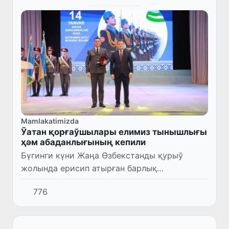
Mamlakatimizda
Ўатан қорғаўшылары елимиз тынышлығы
ҳәм абаданлығының кепили
Бүгинги күни Жаңа Өзбекстанды қурыў
жолында ерисип атырған барлық
жетискенликлер ҳәм табысларымызда
776
Қураллы Күшлеримиз және олардың
қатарларында өз ўазыйпасын шын кеўилден
атқарып...