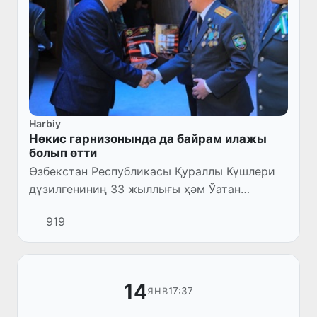
Harbiy
Нөкис гарнизонында да байрам илажы
болып өтти
Өзбекстан Республикасы Қураллы Күшлери
дүзилгениниң 33 жыллығы ҳәм Ўатан
қорғаўшылары күни байрамы мүнәсибети
919
менен Нөкис гарнизонындағы Руўхыйлық
ҳәм ағартыўшылық орайында салтана...
14
17:37
ЯНВ