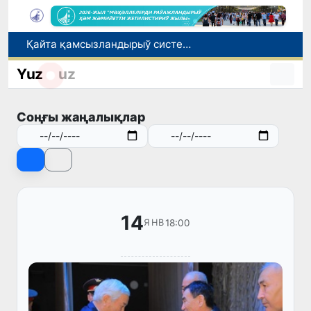
Қайта қамсызландырыў системасы тез раўажланып атырған Өзбекстан экономикасы ушын не береди?
Ташкент аўыр атлетика бойынша Азия чемпионатына таярланбақта
Yuz
uz
Өзбекстанда Турақлы раўажланыў мақсетлери айлығы басланды
Июль айында Миграция агентлигиниң Москва қаласындағы ўәкилханасы 1 мың 800 ден аслам Өзбекстан пуқараларына жәрдем көрсетти
Соңғы жаңалықлар
Елимиз дөретиўшилери өз кәсиби ҳәм мийнети менен мақтанады
14
18:00
ЯНВ