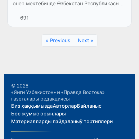
өнер мектебинде Өзбекстан Республикасы
Қураллы Күшлериниң дүзилгенине 33 жыл
691
ҳәм «14-январь –Ўатан қорғаўшылары күни»
мүнәсибети менен байрам...
« Previous
Next »
© 2026
«Янги Ўзбекистон» и «Правда Востока»
газеталары редакциясы
Биз ҳаққымызда
Авторлар
Байланыс
Бос жумыс орынлары
Материалларды пайдаланыў тәртиплери