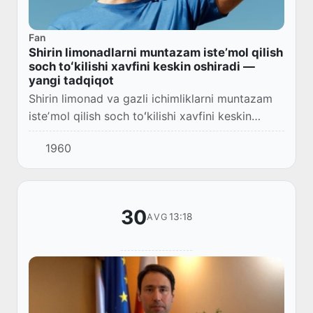
Fan
Shirin limonadlarni muntazam isteʼmol qilish
soch toʻkilishi xavfini keskin oshiradi —
yangi tadqiqot
Shirin limonad va gazli ichimliklarni muntazam
isteʼmol qilish soch toʻkilishi xavfini keskin
oshiradi.
1960
30
13:18
AVG