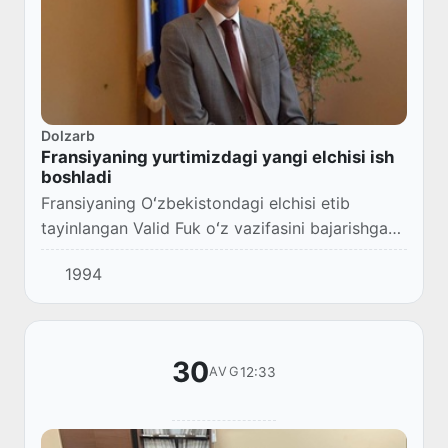
Dolzarb
Fransiyaning yurtimizdagi yangi elchisi ish
boshladi
Fransiyaning Oʻzbekistondagi elchisi etib
tayinlangan Valid Fuk oʻz vazifasini bajarishga
kirishdi, deb xabar berdi elchixona matbuot
1994
xizmati.
30
12:33
AVG