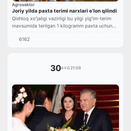
Agrosektor
Joriy yilda paxta terimi narxlari eʼlon qilindi
Qishloq xoʻjaligi vazirligi bu yilgi yigʻim-terim
mavsumida terilgan 1 kilogramm paxta uchun
qanchadan toʻlanishini maʼlum qildi.
6162
30
21:09
AVG