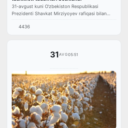
31-avgust kuni O‘zbekiston Respublikasi
Prezidenti Shavkat Mirziyoyev rafiqasi bilan
birga Tyanszin shahridagi "Meyszyan" kongress
4436
markazida Shanxay hamkorlik tashkiloti
sammitinin...
31
05:51
AVG