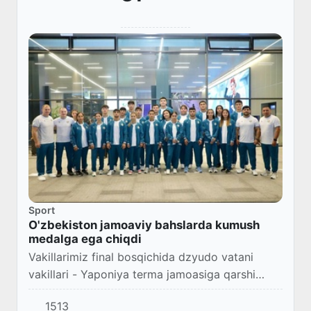
Sport
O'zbekiston jamoaviy bahslarda kumush
medalga ega chiqdi
Vakillarimiz final bosqichida dzyudo vatani
vakillari - Yaponiya terma jamoasiga qarshi
bahs olib borishdi va 2:4 hisobida imkoniyatni
1513
boy berishdi.