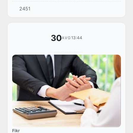
jarayonlarini takomillashtirish doirasida xalq
2451
vakillari va saylovchilar oʻrtasida hamkorlikni k...
30
13:44
AVG
Fikr