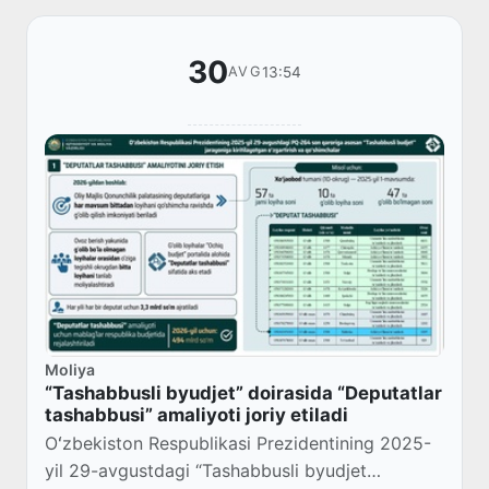
30
13:54
AVG
Moliya
“Tashabbusli byudjet” doirasida “Deputatlar
tashabbusi” amaliyoti joriy etiladi
Oʻzbekiston Respublikasi Prezidentining 2025-
yil 29-avgustdagi “Tashabbusli byudjet