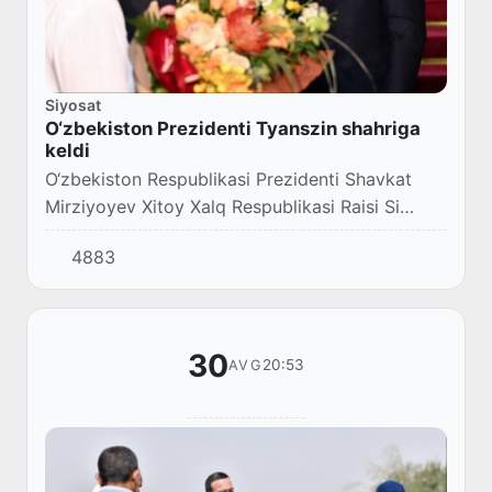
Siyosat
O‘zbekiston Prezidenti Tyanszin shahriga
keldi
O‘zbekiston Respublikasi Prezidenti Shavkat
Mirziyoyev Xitoy Xalq Respublikasi Raisi Si
Szinpinning taklifiga binoan rafiqasi bilan birga
4883
rasmiy tashrif bilan Tyanszin shahriga kel...
30
20:53
AVG