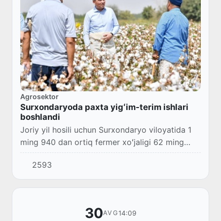
Agrosektor
Surxondaryoda paxta yigʻim-terim ishlari
boshlandi
Joriy yil hosili uchun Surxondaryo viloyatida 1
ming 940 dan ortiq fermer xoʻjaligi 62 ming
850 gektar maydonda gʻoʻza ekildi.
2593
30
14:09
AVG