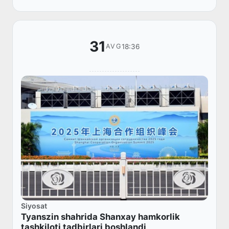
31
18:36
AVG
Siyosat
Tyanszin shahrida Shanxay hamkorlik
tashkiloti tadbirlari boshlandi