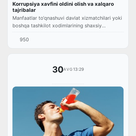
Korrupsiya xavfini oldini olish va xalqaro
tajribalar
Manfaatlar to‘qnashuvi davlat xizmatchilari yoki
boshqa tashkilot xodimlarining shaxsiy
manfaatlari bilan davlat yoki tashkilot
950
manfaatlarining bir-biriga qarshi kelishi holatini
a...
30
13:29
AVG