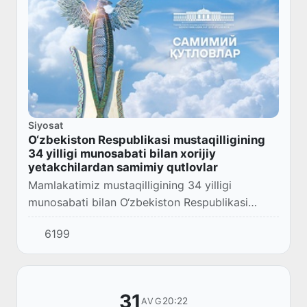
Siyosat
O‘zbekiston Respublikasi mustaqilligining
34 yilligi munosabati bilan xorijiy
yetakchilardan samimiy qutlovlar
Mamlakatimiz mustaqilligining 34 yilligi
munosabati bilan O‘zbekiston Respublikasi
Prezidenti Shavkat Mirziyoyev nomiga xorijiy
6199
davlatlar, parlamentlar va hukumatlar, yetakchi
xalq...
31
20:22
AVG