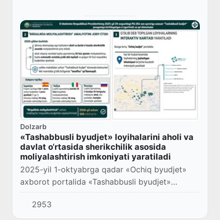
Dolzarb
«Tashabbusli byudjet» loyihalarini aholi va
davlat o‘rtasida sherikchilik asosida
moliyalashtirish imkoniyati yaratiladi
2025-yil 1-oktyabrga qadar «Ochiq byudjet»
axborot portalida «Tashabbusli byudjet»
doirasida g‘olib bo‘lgan loyihalarning interaktiv
2953
xaritasi ishga tushiriladi.