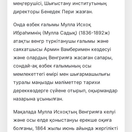
меңгерушісі, Шығыстану институтының
директоры Бенедек Пери жазған.
Онда өзбек ғалымы Мулла Исхоқ
Ибраһимнің (Мулла Садық) (1836-1892ж)
атақты венгр түркітанушы ғалымы және
саяхатшысы Армин Вамберимен кездесуі
және олардың Венгрияға жасаған сапары,
сондай-ақ өзбек ғалымының осы
мемлекеттегі өмірі мен шығармашылығы
туралы маңызды мәліметтер тарихи
дереккөздерге сүйене отырып, оқырмандар
назарына ұсынылған.
Мақалада Мулла Исхоқтың Венгрияға келуі
және осы елде қоныстануы ерекше оқиға
болғаны, 1864 жылы июнь айында жергілікті