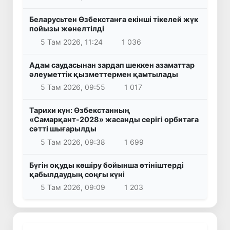
Беларусьтен Өзбекстанға екінші тікелей жүк
пойызы жөнелтілді
5 Там 2026, 11:24
1 036
Адам саудасынан зардап шеккен азаматтар
әлеуметтік қызметтермен қамтылады
5 Там 2026, 09:55
1 017
Тарихи күн: Өзбекстанның
«Самарқант-2028» жасанды серігі орбитаға
сәтті шығарылды
5 Там 2026, 09:38
1 699
Бүгін оқуды көшіру бойынша өтініштерді
қабылдаудың соңғы күні
5 Там 2026, 09:09
1 203