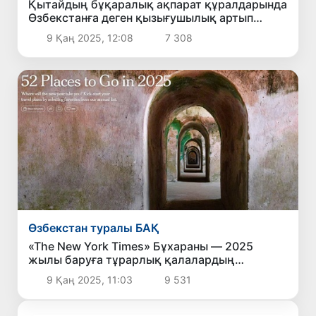
Қытайдың бұқаралық ақпарат құралдарында
Өзбекстанға деген қызығушылық артып
келеді
9 Қаң 2025, 12:08
7 308
Өзбекстан туралы БАҚ
«The New York Times» Бұхараны — 2025
жылы баруға тұрарлық қалалардың
қатарына қосты
9 Қаң 2025, 11:03
9 531