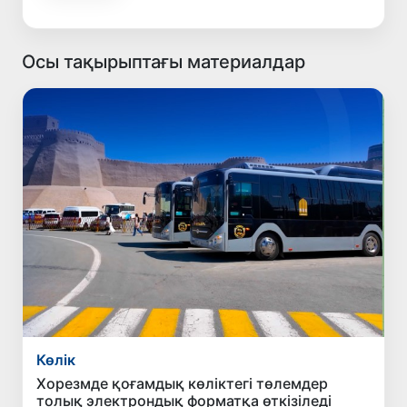
Осы тақырыптағы материалдар
Көлік
Хорезмде қоғамдық көліктегі төлемдер
толық электрондық форматқа өткізіледі