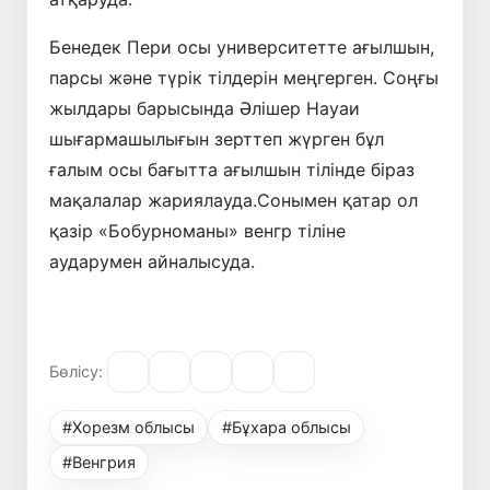
Бенедек Пери осы университетте ағылшын,
парсы және түрік тілдерін меңгерген. Соңғы
жылдары барысында Әлішер Науаи
шығармашылығын зерттеп жүрген бұл
ғалым осы бағытта ағылшын тілінде біраз
мақалалар жариялауда.Сонымен қатар ол
қазір «Бобурноманы» венгр тіліне
аударумен айналысуда.
Бөлісу:
#Хорезм облысы
#Бұхара облысы
#Венгрия