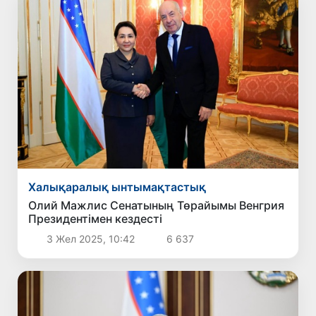
Халықаралық ынтымақтастық
Олий Мажлис Сенатының Төрайымы Венгрия
Президентімен кездесті
3 Жел 2025, 10:42
6 637