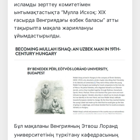
исламды зерттеу комитетімен
ынтымақтастықта “Мулла Исхоқ: XIX
ғасырда Венгриядағы өзбек баласы” атты
тақырыпта мақала жариялануы
ұйымдастырылды.
Бұл мақаланы Венгрияның Этвош Лоранд
университетінің түркітану кафедрасының