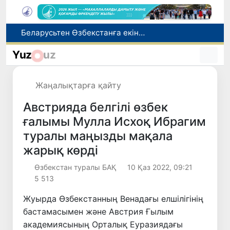
Беларусьтен Өзбекстанға екінші тікелей жүк пойызы жөнелтілді
Адам саудасынан зардап шеккен азаматтар әлеуметтік қызметтермен қамтылады
Yuz
uz
Тарихи күн: Өзбекстанның «Самарқант-2028» жасанды серігі орбитаға сәтті шығарылды
Бүгін оқуды көшіру бойынша өтініштерді қабылдаудың соңғы күні
Жаңалықтарға қайту
Жарты жылда Өзбекстанда қанша егіз сәби дүниеге келді?
Австрияда белгілі өзбек
ғалымы Мулла Исхоқ Ибрагим
туралы маңызды мақала
жарық көрді
Өзбекстан туралы БАҚ
10 Қаз 2022, 09:21
5 513
Жуырда Өзбекстанның Венадағы елшілігінің
бастамасымен және Австрия Ғылым
академиясының Орталық Еуразиядағы