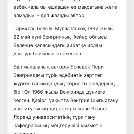
өзбек ғалымы ешқашан өз мақсатына жете
алмады», - деп жазады автор.
Тарихтан белгілі, Мулла Исхоқ 1892 жылы
22 май күні Венгрияның Фейер облысы
Веленце қаласындағы зиратқа ислам
дәстүрі бойынша жерленген.
Бұл мақаланың авторы Бенедек Пери
Венгриядағы түрік әдебиетін зерттеп
жүрген ғалымдардың көрнекті өкілдерінің
бірі. Ол 1966 жылы Венгрияда дүниеге
келген. Қазіргі уақытта Венгрия Шығыстану
институтының директоры және Этвош
Лоранд университетінің түркітану
кафедрасының меңгерушісі қызметін
атқаруда.