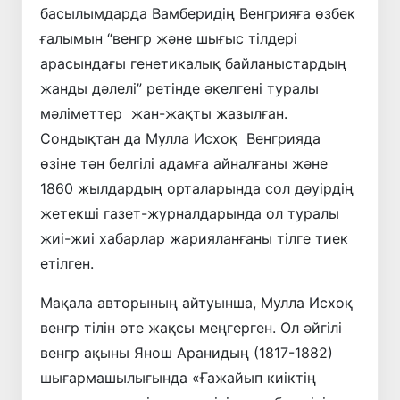
басылымдарда Вамберидің Венгрияға өзбек
ғалымын “венгр және шығыс тілдері
арасындағы генетикалық байланыстардың
жанды дәлелі” ретінде әкелгені туралы
мәліметтер жан-жақты жазылған.
Сондықтан да Мулла Исхоқ Венгрияда
өзіне тән белгілі адамға айналғаны және
1860 жылдардың орталарында сол дәуірдің
жетекші газет-журналдарында ол туралы
жиі-жиі хабарлар жарияланғаны тілге тиек
етілген.
Мақала авторының айтуынша, Мулла Исхоқ
венгр тілін өте жақсы меңгерген. Ол әйгілі
венгр ақыны Янош Аранидың (1817-1882)
шығармашылығында «Ғажайып киіктің