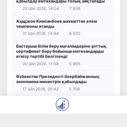
қабылдау емтихандары толық аяқталады
23 Шіл 2026, 14:04
7 636
Аҳаджон Кимсанбоев шахматтан әлем
чемпионы атанды
31 Шіл 2026, 14:44
6 502
Бастауыш білім беру мұғалімдеріне ұлттық
сертификат беру бойынша емтихандарды
өткізу тәртібі белгіленді
30 Шіл 2026, 11:58
5 865
Өзбекстан Президенті Әзербайжанның
экономика министрін қабылдады
17 Шіл 2026, 20:42
5 708
Оқуға түсе алмаған немесе білім беру
бағытын таңдамаған талапкерлер вакант
орындар үшін байқауға қатыса алады
29 Шіл 2026, 14:00
5 042