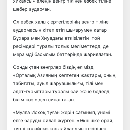
хикаясы» өлеңін венгр тілінен өзбек тіліне
шебер аударған.
Ол өзбек халық ертегілерінің венгр тіліне
аудармасын кітап етіп шығарумен қатар
Бұхара мен Хиуадағы өткізілетін той
рәсімдері туралы толық мәліметтерді де
мерзімді басылым беттерінде жариялаған.
Сондықтан венгрлер біздің елімізді
«Орталық Азияның көптеген жақтары, оның
табиғаты, ауыл шаруашылығы, тілі мен
әдет-ғұрыптары туралы бай және беделді
білім көзі» деп сипаттаған.
«Мулла Исхоқ туған жерін сағынып, үнемі
елге баруды ойлап жүрген. «Өкінішке орай,
түрлі қолайсыз жағдайлардың кесірінен