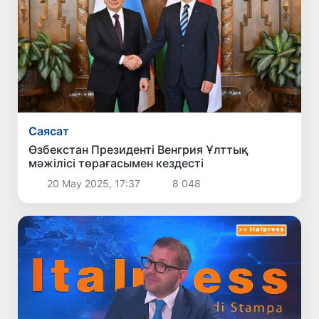
Саясат
Өзбекстан Президенті Венгрия Ұлттық
мәжілісі төрағасымен кездесті
20 Мау 2025, 17:37
8 048