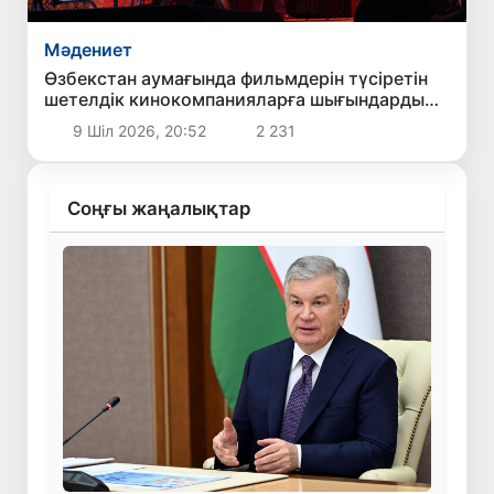
Мәдениет
Өзбекстан аумағында фильмдерін түсіретін
шетелдік кинокомпанияларға шығындардың
бір бөлігі өтеледі
9 Шіл 2026, 20:52
2 231
Соңғы жаңалықтар