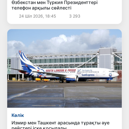
Өзбекстан мен Түркия Президенттері
телефон арқылы сөйлесті
24 Шіл 2026, 18:45
3 293
Көлік
Измир мен Ташкент арасында тұрақты әуе
рейстері іске қосылады