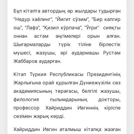
Бұл кітапта автордың әр жылдары тудырған
“Недур хаёлинг”, “Йигит сўзим”, “Бир капгир
ош”, “Лафз”, “Қизил кўрпача”, “Ўғри” сияқты
оннан астам әңгімелері орын алған.
Шығармаларды түрік тіліне бірлестік
мүшесі, жазушы, әрі аудармашы Рустам
Жаббаров аударған.
Кітап Түркия Республикасы Президентінің
Жарлығына орай құрылған Дүниежүзілік сөз
академиясының төрағасы, белгілі жазушы,
филология ғылымдарының докторы,
профессор Хайриддин Ивгиннің кіріспе
сөзімен жарық көрді.
Хайриддин Ивгин аталмыш кітапқа жазған