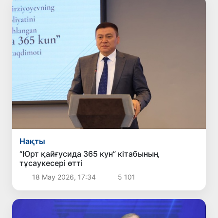
Нақты
“Юрт қайғусида 365 кун” кітабының
тұсаукесері өтті
18 Мау 2026, 17:34
5 101