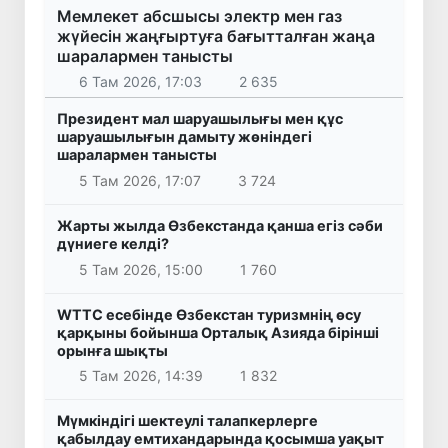
Мемлекет абсшысы электр мен газ
жүйесін жаңғыртуға бағытталған жаңа
шаралармен танысты
6 Там 2026, 17:03
2 635
Президент мал шаруашылығы мен құс
шаруашылығын дамыту жөніндегі
шаралармен танысты
5 Там 2026, 17:07
3 724
Жарты жылда Өзбекстанда қанша егіз сәби
дүниеге келді?
5 Там 2026, 15:00
1 760
WTTC есебінде Өзбекстан туризмнің өсу
қарқыны бойынша Орталық Азияда бірінші
орынға шықты
5 Там 2026, 14:39
1 832
Мүмкіндігі шектеулі талапкерлерге
қабылдау емтихандарында қосымша уақыт