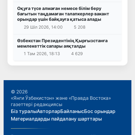
Оқуға түсе алмаған немесе білім беру
бағытын таңдамаған талапкерлер вакант
орындар үшін байқауға қатыса алады
29 Шіл 2026, 14:00
5 208
Өзбекстан Президентінің Қырғызстанға
мемлекеттік сапары аяқталды
1 Там 2026, 18:13
4 629
© 2026
«Янги Ўзбекистон» және «Правда Востока»
газеттері редакциясы
Біз туралы
Авторлар
Байланыс
Бос орындар
Материалдарды пайдалану шарттары