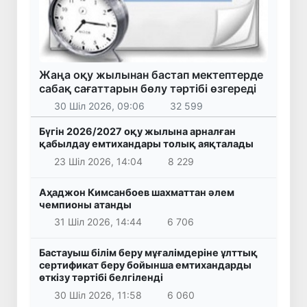
Жаңа оқу жылынан бастап мектептерде
сабақ сағаттарын бөлу тәртібі өзгереді
30 Шіл 2026, 09:06
32 599
Бүгін 2026/2027 оқу жылына арналған
қабылдау емтихандары толық аяқталады
23 Шіл 2026, 14:04
8 229
Аҳаджон Кимсанбоев шахматтан әлем
чемпионы атанды
31 Шіл 2026, 14:44
6 706
Бастауыш білім беру мұғалімдеріне ұлттық
сертификат беру бойынша емтихандарды
өткізу тәртібі белгіленді
30 Шіл 2026, 11:58
6 060