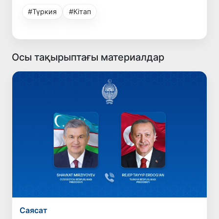
#Түркия
#Кітап
Осы тақырыптағы материалдар
Саясат