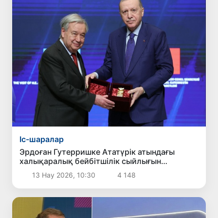
Іс-шаралар
Эрдоған Гутерришке Ататүрік атындағы
халықаралық бейбітшілік сыйлығын
табыстады
13 Нау 2026, 10:30
4 148