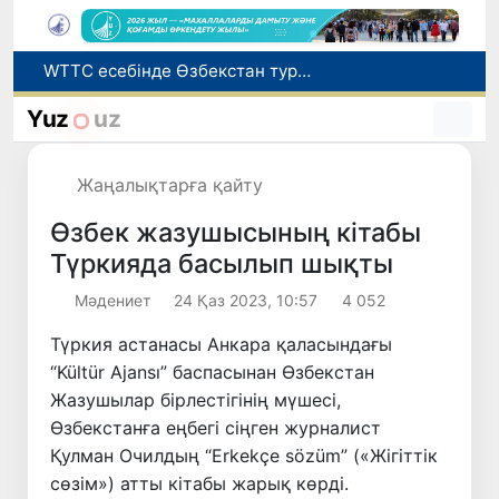
Мүмкіндігі шектеулі талапкерлерге қабылдау емтихандарында қосымша уақыт беріледі
Беларусьтен Өзбекстанға екінші тікелей жүк пойызы жөнелтілді
Yuz
uz
Адам саудасынан зардап шеккен азаматтар әлеуметтік қызметтермен қамтылады
Жарты жылда Өзбекстанда қанша егіз сәби дүниеге келді?
Жаңалықтарға қайту
WTTC есебінде Өзбекстан туризмнің өсу қарқыны бойынша Орталық Азияда бірінші орынға шықты
Өзбек жазушысының кітабы
Түркияда басылып шықты
Мәдениет
24 Қаз 2023, 10:57
4 052
Түркия астанасы Анкара қаласындағы
“Kültür Ajansı” баспасынан Өзбекстан
Жазушылар бірлестігінің мүшесі,
Өзбекстанға еңбегі сіңген журналист
Қулман Очилдың “Erkekçe sözüm” («Жігіттік
сөзім») атты кітабы жарық көрді.