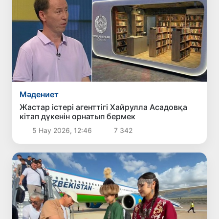
Мәдениет
Жастар істері агенттігі Хайрулла Асадовқа
кітап дүкенін орнатып бермек
5 Нау 2026, 12:46
7 342