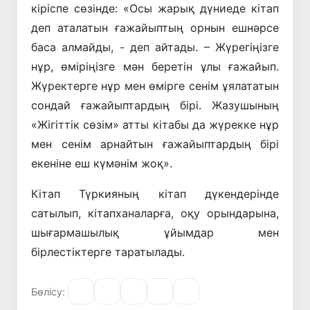
кіріспе сөзінде: «Осы жарық дүниеде кітап
деп аталатын ғажайыптың орнын ешнәрсе
баса алмайды, - деп айтады. – Жүрегіңізге
нұр, өміріңізге мән беретін ұлы ғажайып.
Жүректерге нұр мен өмірге сенім ұялататын
сондай ғажайыптардың бірі. Жазушының
«Жігіттік сөзім» атты кітабы да жүрекке нұр
мен сенім арнайтын ғажайыптардың бірі
екеніне еш күмәнім жоқ».
Кітап Түркияның кітап дүкендерінде
сатылып, кітапханаларға, оқу орындарына,
шығармашылық ұйымдар мен
бірлестіктерге таратылады.
Бөлісу: