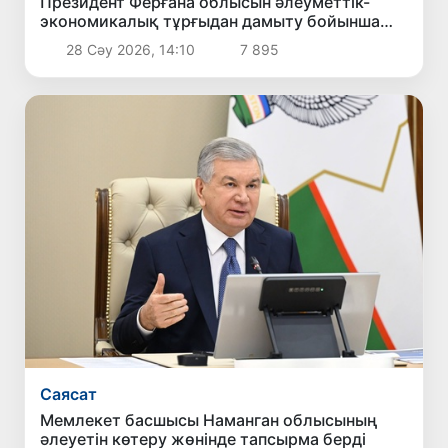
Президент Ферғана облысын әлеуметтік-
экономикалық тұрғыдан дамыту бойынша
жиналыс өткізді
28 Сәу 2026, 14:10
7 895
Саясат
Мемлекет басшысы Наманган облысының
әлеуетін көтеру жөнінде тапсырма берді