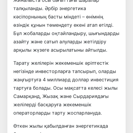
Жиналыста осы бағыттағы шаралар
талқыланды. Әрбір энергетика
кәсіпорнының басты міндеті – өнімнің
өзіндік құнын төмендету екені атап өтілді.
Бұл жобаларды оңтайландыру, шығындарды
азайту және сатып алуларды жетілдіру
арқылы жүзеге асырылатыны айтылды.
Тарату желілерін жекеменшік әріптестік
негізінде инвесторларға тапсырып, оларды
жаңғыртуға 4 миллиард доллар инвестиция
тартуға болады. Осы мақсатта келесі жылы
Самарқанд, Жызақ және Сырдариядағы
желілерді басқаруға жекеменшік
операторларды тарту жоспарлануда.
Өткен жылы қабылданған энергетикада