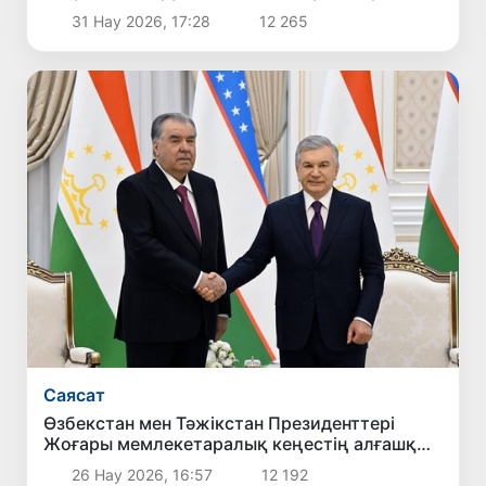
31 Нау 2026, 17:28
12 265
Саясат
Өзбекстан мен Тәжікстан Президенттері
Жоғары мемлекетаралық кеңестің алғашқы
отырысын өткізді
26 Нау 2026, 16:57
12 192