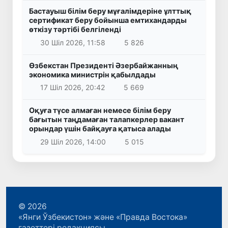
Бастауыш білім беру мұғалімдеріне ұлттық
сертификат беру бойынша емтихандарды
өткізу тәртібі белгіленді
30 Шіл 2026, 11:58
5 826
Өзбекстан Президенті Әзербайжанның
экономика министрін қабылдады
17 Шіл 2026, 20:42
5 669
Оқуға түсе алмаған немесе білім беру
бағытын таңдамаған талапкерлер вакант
орындар үшін байқауға қатыса алады
29 Шіл 2026, 14:00
5 015
© 2026
«Янги Ўзбекистон» және «Правда Востока»
газеттері редакциясы