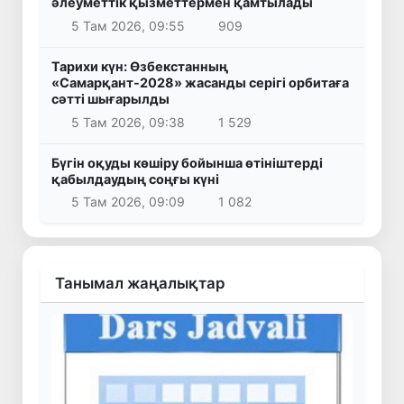
әлеуметтік қызметтермен қамтылады
5 Там 2026, 09:55
909
Тарихи күн: Өзбекстанның
«Самарқант-2028» жасанды серігі орбитаға
сәтті шығарылды
5 Там 2026, 09:38
1 529
Бүгін оқуды көшіру бойынша өтініштерді
қабылдаудың соңғы күні
5 Там 2026, 09:09
1 082
Танымал жаңалықтар