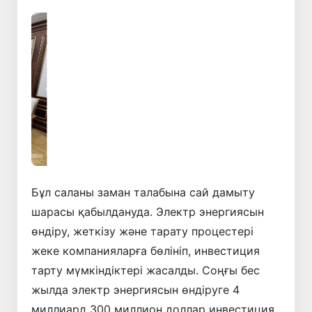
Алдыңғы
Келесі
Бұл саланы заман талабына сай дамыту
шарасы қабылдануда. Электр энергиясын
өндіру, жеткізу және тарату процестері
жеке компанияларға бөлініп, инвестиция
тарту мүмкіндіктері жасалды. Соңғы бес
жылда электр энергиясын өндіруге 4
миллиард 300 миллион доллар инвестиция