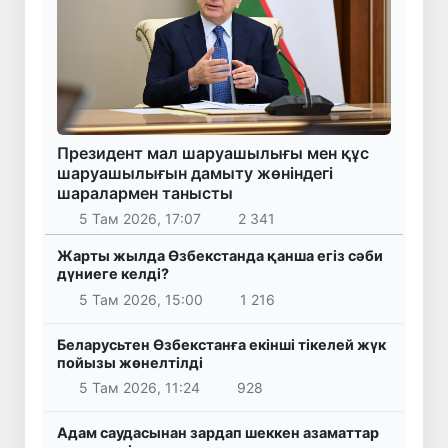
Президент мал шаруашылығы мен құс
шаруашылығын дамыту жөніндегі
шаралармен танысты
5 Там 2026, 17:07
2 341
Жарты жылда Өзбекстанда қанша егіз сәби
дүниеге келді?
5 Там 2026, 15:00
1 216
Беларусьтен Өзбекстанға екінші тікелей жүк
пойызы жөнелтілді
5 Там 2026, 11:24
928
Адам саудасынан зардап шеккен азаматтар