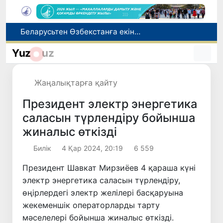
Беларусьтен Өзбекстанға екінші тікелей жүк пойызы жөнелтілді
Адам саудасынан зардап шеккен азаматтар әлеуметтік қызметтермен қамтылады
Тарихи күн: Өзбекстанның «Самарқант-2028» жасанды серігі орбитаға сәтті шығарылды
Yuz
uz
Бүгін оқуды көшіру бойынша өтініштерді қабылдаудың соңғы күні
Жарты жылда Өзбекстанда қанша егіз сәби дүниеге келді?
Жаңалықтарға қайту
Президент электр энергетика
саласын түрлендіру бойынша
жиналыс өткізді
Билік
4 Қар 2024, 20:19
6 559
Президент Шавкат Мирзиёев 4 қараша күні
электр энергетика саласын түрлендіру,
өңірлердегі электр желілері басқаруына
жекеменшік операторларды тарту
мәселелері бойынша жиналыс өткізді.