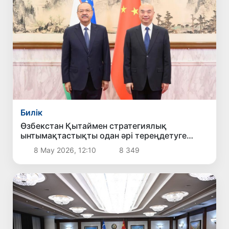
Билік
Өзбекстан Қытаймен стратегиялық
ынтымақтастықты одан әрі тереңдетуге
мүдделі екенін мәлімдеді
8 Мау 2026, 12:10
8 349