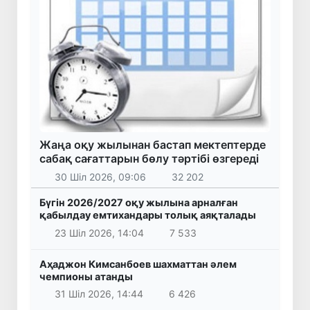
Жаңа оқу жылынан бастап мектептерде
сабақ сағаттарын бөлу тәртібі өзгереді
30 Шіл 2026, 09:06
32 202
Бүгін 2026/2027 оқу жылына арналған
қабылдау емтихандары толық аяқталады
23 Шіл 2026, 14:04
7 533
Аҳаджон Кимсанбоев шахматтан әлем
чемпионы атанды
31 Шіл 2026, 14:44
6 426