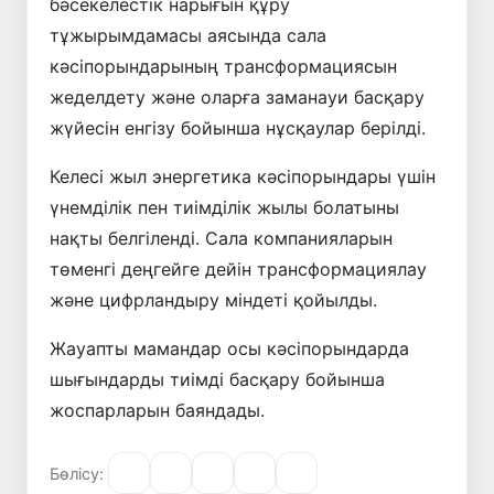
бәсекелестік нарығын құру
тұжырымдамасы аясында сала
кәсіпорындарының трансформациясын
жеделдету және оларға заманауи басқару
жүйесін енгізу бойынша нұсқаулар берілді.
Келесі жыл энергетика кәсіпорындары үшін
үнемділік пен тиімділік жылы болатыны
нақты белгіленді. Сала компанияларын
төменгі деңгейге дейін трансформациялау
және цифрландыру міндеті қойылды.
Жауапты мамандар осы кәсіпорындарда
шығындарды тиімді басқару бойынша
жоспарларын баяндады.
Бөлісу: