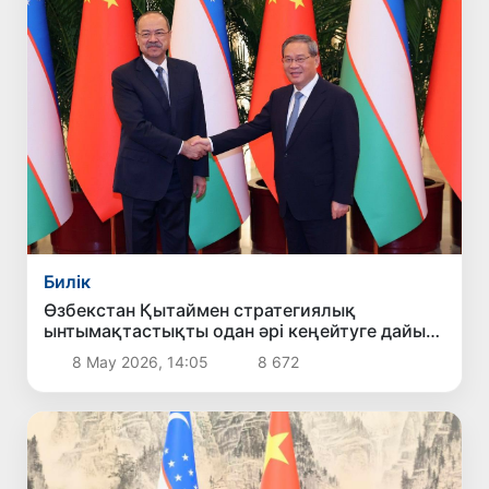
Билік
Өзбекстан Қытаймен стратегиялық
ынтымақтастықты одан әрі кеңейтуге дайын
екенін мәлімдеді
8 Мау 2026, 14:05
8 672