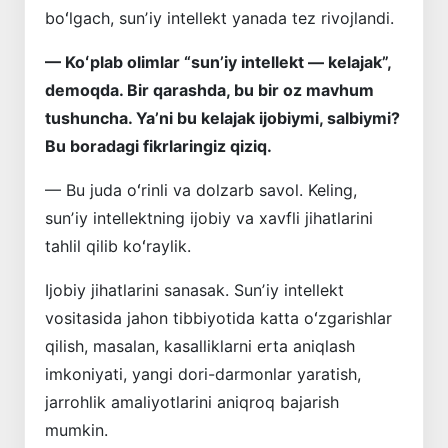
boʻlgach, sunʼiy intellekt yanada tez rivojlandi.
— Koʻplab olimlar “sunʼiy intellekt — kelajak”,
demoqda. Bir qarashda, bu bir oz mavhum
tushuncha. Yaʼni bu kelajak ijobiymi, salbiymi?
Bu boradagi fikrlaringiz qiziq.
— Bu juda oʻrinli va dolzarb savol. Keling,
sunʼiy intellektning ijobiy va xavfli jihatlarini
tahlil qilib koʻraylik.
Ijobiy jihatlarini sanasak. ­Sunʼiy intellekt
vositasida jahon tibbiyotida katta oʻzgarishlar
qilish, masalan, kasal­liklarni erta aniqlash
imkoniyati, yangi dori-darmonlar yaratish,
jarrohlik ­amaliyotlarini aniqroq bajarish
mumkin.