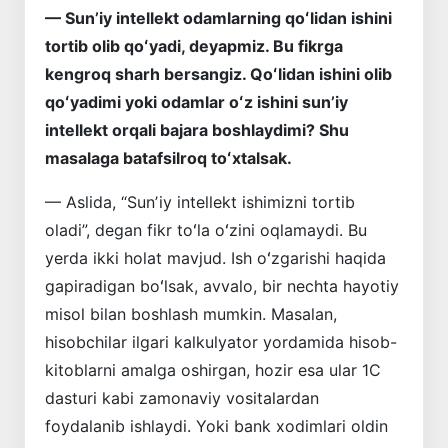
— Sunʼiy intellekt odamlarning qoʻlidan ishini
tortib olib qoʻyadi, deyapmiz. Bu fikrga
kengroq sharh bersangiz. Qoʻlidan ishini olib
qoʻyadimi yoki odamlar oʻz ishini sunʼiy
intellekt orqali bajara boshlaydimi? Shu
masalaga batafsilroq toʻxtalsak.
— Aslida, “Sunʼiy intellekt ishimizni tortib
oladi”, degan fikr toʻla oʻzini oqlamaydi. Bu
yerda ikki holat mavjud. Ish oʻzgarishi haqida
gapiradigan boʻlsak, ­avvalo, bir nechta hayotiy
misol bilan bosh­lash mumkin. Masalan,
hisobchilar ilgari kalkulyator yordamida hisob-
kitoblarni amalga oshirgan, hozir esa ular 1C
dasturi kabi zamonaviy vositalardan
foydalanib ishlaydi. Yoki bank xodimlari oldin