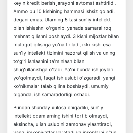
keyin kredit berish jarayoni avtomatlashtirildi.
Ammo bu 10 kishining hammasi ishsiz qoladi,
degani emas. Ularning 5 tasi sunʼiy intellekt
bilan ishlashni oʻrganib, yanada samaraliroq
mehnat qilishni boshlaydi. 3 kishi mijozlar bilan
muloqot qilishga yoʻnaltiriladi, ikki kishi esa
sunʼiy intellekt tizimini nazorat qilish va uning
toʻgʻri ishlashini taʼminlash bilan
shugʻullanishga oʻtadi. Yaʼni bunda ish joylari
yoʻqolmaydi, faqat ish uslubi oʻzgaradi, yangi
koʻnikmalar talab qilina boshlaydi, umumiy
olganda, ish samaradorligi oshadi.
Bundan shunday xulosa chiqadiki, sunʼiy
intellekt odamlarning ishini tortib olmaydi,
aksincha, u ish uslubini zamonaviylashtiradi,
yangi imkoniyatlar yaratadi va insonlarni oʻzini