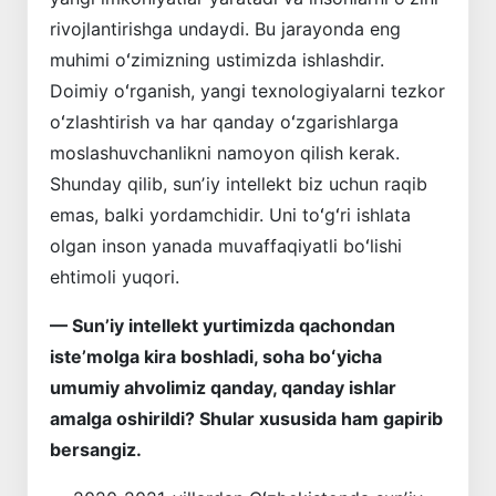
rivojlantirishga undaydi. Bu jarayonda eng
muhimi oʻzimizning ustimizda ishlashdir.
Doimiy oʻrganish, yangi texnologiyalarni tezkor
oʻzlashtirish va har qanday oʻzgarishlarga
moslashuvchanlikni namoyon qilish kerak.
Shunday qilib, sunʼiy intellekt biz uchun raqib
emas, balki yordamchidir. Uni toʻgʻri ishlata
olgan inson yanada muvaffaqiyatli boʻlishi
ehtimoli yuqori.
— Sunʼiy intellekt yurtimizda qachondan
isteʼmolga kira boshladi, soha boʻyicha
umumiy ahvolimiz qanday, qanday ishlar
amalga oshirildi? Shular xususida ham gapirib
bersangiz.