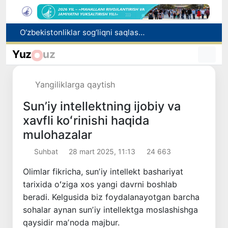
O‘zbekistonliklar sog‘liqni saqlash xizmatlariga yarim yilda 11 trln so‘mdan ziyod mablag‘ sarfladi
Nodavlat oliygohlarga talabalar o‘qishini ko‘chirish muddati 10-avgustga qadar uzaytirildi
Yuz
uz
Jizzaxda salohiyatli kadrlar zaxirasi uchun saralash jarayonlari davom etmoqda
Italiyaning 27 ta shahrida jazirama tufayli "qizil" xavf darajasi e’lon qilindi
Yangiliklarga qaytish
Toshkentda voyaga yetmagan bola doʻkonga eshik tirqishidan kirib, 6,2 million soʻm oʻgʻirladi
Sunʼiy intellektning ijobiy va
xavfli koʻrinishi haqida
mulohazalar
Suhbat
28 mart 2025, 11:13
24 663
Olimlar fikricha, sunʼiy intellekt bashariyat
tarixida oʻziga xos yangi davrni boshlab
beradi. Kelgusida biz foydalanayotgan barcha
sohalar aynan sunʼiy intellektga moslashishga
qaysidir maʼnoda majbur.