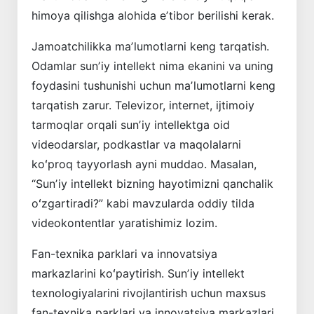
himoya qilishga alohida eʼtibor berilishi kerak.
Jamoatchilikka maʼlumotlarni keng tarqatish.
Odamlar sunʼiy intellekt nima ekanini va uning
foydasini tushunishi uchun maʼlumotlarni keng
tarqatish zarur. Televizor, internet, ­ijtimoiy
tarmoqlar orqali sunʼiy intellektga oid
videodarslar, podkastlar va maqolalarni
koʻproq tayyorlash ayni muddao. Masalan,
“Sunʼiy intellekt bizning hayo­timizni qanchalik
oʻzgartiradi?” kabi mavzularda oddiy tilda
videokontentlar yaratishimiz lozim.
Fan-texnika parklari va innovatsiya
markazlarini koʻpaytirish. Sunʼiy intellekt
texnologiyalarini rivojlantirish uchun maxsus
fan-texnika parklari va innovatsiya markazlari