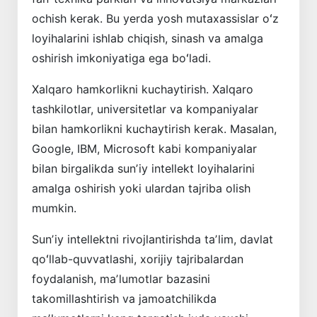
ochish kerak. Bu yerda yosh mutaxassislar oʻz
loyihalarini ishlab chiqish, sinash va amalga
oshirish imkoniyatiga ega boʻladi.
Xalqaro hamkorlikni kuchaytirish. Xalqaro
tashkilotlar, universitetlar va kompaniyalar
bilan hamkorlikni kuchaytirish kerak. Masalan,
Google, IBM, Microsoft kabi kompaniyalar
bilan birgalikda sunʼiy intellekt loyihalarini
amalga oshirish yoki ulardan tajriba olish
mumkin.
Sunʼiy intellektni rivojlantirishda taʼlim, davlat
qoʻllab-quvvatlashi, xorijiy tajribalardan
foydalanish, maʼlumotlar bazasini
takomillashtirish va jamoatchilikda