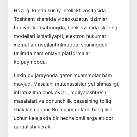
Hozirgi kunda sunʼiy intellekt vositasida
Toshkent shahrida videokuzatuv tizimlari
faoliyat koʻrsatmoqda, bank tizimida skoring
modellari ishlatilyapti, elektron hukumat
xizmatlari rivojlantirilmoqda, shuningdek,
taʼlimda ham onlayn platformalar
koʻpaymoqda.
Lekin bu jarayonda qator muammolar ham
mavjud. Masalan, mutaxassislar yetishmasligi,
infratuzilma cheklovlari, moliyalashtirish
masalalari va qonunchilik bazasining toʻliq
shakllanmagani. Bu muammolarni hal qilish
uchun kelajakda bir necha omillarga eʼtibor
qaratilishi kerak.