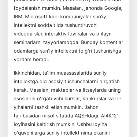
foydalanish mumkin. Masalan, jahonda Google,
IBM, Microsoft kabi kompaniyalar sunʼiy
intellektni sodda tilda tushuntiruvchi
videodarslar, inter­aktiv loyihalar va onlayn
seminarlarni tayyorlamoqda. Bunday kontentlar
odamlarga sunʼiy intellektni toʻgʻri tushunishga
yordam beradi.
Ikkinchidan, taʼlim muassasalarida sunʼiy
intellektga oid asosiy tushunchalarni oʻrgatish
kerak. Masalan, maktablar va litseylarda uning
asoslarini oʻrgatuvchi kurslar, konkurslar va lo­
yihalarni tashkil etish mumkin. Jahon
tajribasidan misol sifatida AQSHdagi “AI4K12”
lo­yihasini keltirish mumkin. Ushbu loyiha
oʻquvchilarga sunʼiy intellekt nima ekanini