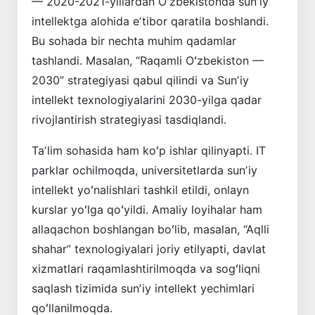
— 2020-2021-yillardan Oʻzbekistonda sunʼiy
intellektga alohida eʼtibor qaratila boshlandi.
Bu sohada bir nechta muhim qadamlar
tashlandi. Masalan, “Raqamli ­Oʻzbekiston —
2030” strategiyasi qabul qilindi va Sunʼiy
intellekt texnologiyalarini 2030-yilga qadar
rivojlantirish strategiyasi tasdiqlandi.
Taʼlim sohasida ham koʻp ishlar qilin­yapti. IT
parklar ochilmoqda, universitetlarda sunʼiy
intellekt yoʻnalishlari tashkil etildi, onlayn
kurslar yoʻlga qoʻyildi. Amaliy loyihalar ham
allaqachon boshlangan boʻlib, masalan, “Aqlli
shahar” texnologiyalari joriy etilyapti, davlat
xizmatlari raqamlashtirilmoqda va sogʻliqni
saqlash tizimida sunʼiy intellekt yechimlari
qoʻllanilmoqda.