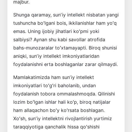
majbur.
Shunga qaramay, sunʼiy intellekt nisbatan yangi
tushuncha boʻlgani bois, ikkilanishlar ham yoʻq
emas. Uning ijobiy jihatlari koʻpmi yoki
salbiysi? Aynan shu kabi savollar atrofida
bahs-munozaralar toʻxtamayapti. Biroq shunisi
aniqki, sunʼiy intellekt imkoniyatlaridan
foydalanishni erta boshlaganlar zarar qilmaydi.
Mamlakatimizda ham sunʼiy intellekt
imkoniyatlari toʻgʻri baholanib, undan
foydalanish tobora ommalashmoqda. Qilinishi
lozim boʻlgan ishlar hali koʻp, biroq natijalar
ham allaqachon boʻy koʻrsata boshlagan.
Xoʻsh, sunʼiy intellektni rivojlantirish yurtimiz
taraqqiyotiga qanchalik hissa qoʻshishi