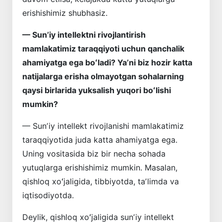
erishishimiz shubhasiz.
— Sunʼiy intellektni rivojlantirish
mamlakatimiz taraqqiyoti uchun qanchalik
ahamiyatga ega boʻladi? Yaʼni biz hozir katta
natijalarga erisha olmayotgan sohalarning
qaysi birlarida yuksalish yuqori boʻlishi
mumkin?
— Sunʼiy intellekt rivojlanishi mamlakatimiz
taraqqiyotida juda katta ahamiyatga ega.
Uning vositasida biz bir necha sohada
yutuqlarga erishishimiz mumkin. Masalan,
qishloq xoʻjaligida, tibbiyotda, taʼlimda va
iqtisodiyotda.
Deylik, qishloq xoʻjaligida sunʼiy intellekt