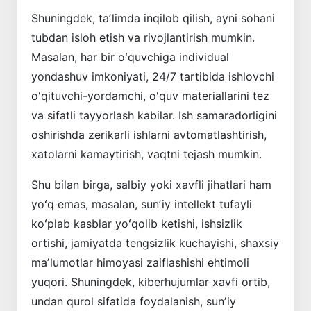
Shuningdek, taʼlimda inqilob qilish, ayni sohani
tubdan isloh etish va rivoj­lantirish mumkin.
Masalan, har bir oʻquvchiga individual
yondashuv imkoniyati, 24/7 tartibida ishlovchi
oʻqituvchi-yordamchi, oʻquv materiallarini tez
va sifatli tayyorlash kabilar. Ish samaradorligini
oshirishda zerikarli ishlarni avtomatlashtirish,
xatolarni kamaytirish, vaqtni tejash mumkin.
Shu bilan birga, salbiy yoki xavfli jihatlari ham
yoʻq emas, masalan, sunʼiy intellekt tufayli
koʻplab kasblar yoʻqolib ketishi, ishsizlik
ortishi, jamiyatda tengsizlik kuchayishi, shaxsiy
maʼlumotlar himoyasi zaiflashishi ehtimoli
yuqori. Shuningdek, kiberhujumlar xavfi ortib,
undan qurol sifatida foydalanish, sunʼiy