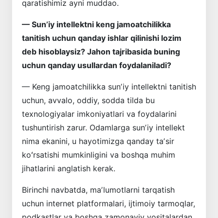
qaratishimiz ayni muddao.
— Sunʼiy intellektni keng jamoat­chilikka
tanitish uchun qanday ishlar qilinishi lozim
deb hisoblaysiz? Jahon tajribasida buning
uchun qanday usullardan foydalaniladi?
— Keng jamoatchilikka sunʼiy intellektni tanitish
uchun, avvalo, oddiy, sodda tilda bu
texnologiyalar imkoniyatlari va foydalarini
tushuntirish zarur. Odamlarga sunʼiy intellekt
nima ekanini, u hayotimizga qanday taʼsir
koʻrsatishi mumkinligini va boshqa muhim
jihatlarini anglatish kerak.
Birinchi navbatda, maʼlumotlarni tarqatish
uchun internet platformalari, ijtimoiy tarmoqlar,
podkastlar va boshqa zamonaviy vositalardan