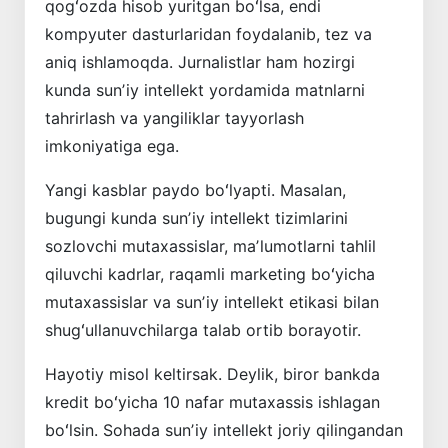
qogʻozda hisob yuritgan boʻlsa, endi
kompyuter dasturlaridan foydalanib, tez va
aniq ishlamoqda. Jurnalistlar ham hozirgi
kunda sunʼiy intellekt yordamida matnlarni
tahrirlash va yangiliklar tayyorlash
imkoniyatiga ega.
Yangi kasblar paydo boʻlyapti. Masalan,
bugungi kunda sunʼiy intellekt tizimlarini
sozlovchi mutaxassislar, maʼlumotlarni tahlil
qiluvchi kadrlar, raqamli marketing boʻyicha
mutaxassislar va sunʼiy intellekt etikasi bilan
shugʻullanuvchilarga talab ortib borayotir.
Hayotiy misol keltirsak. Deylik, biror bankda
kredit boʻyicha 10 nafar mutaxassis ishlagan
boʻlsin. Sohada sunʼiy intellekt joriy qilingandan