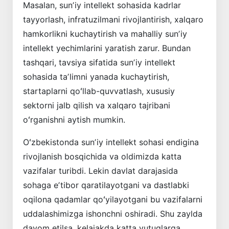
Masalan, sunʼiy intellekt sohasida kadr­lar
tayyorlash, infratuzilmani rivojlantirish, xalqaro
hamkorlikni kuchaytirish va mahalliy sunʼiy
intellekt yechimlarini yaratish zarur. Bundan
tashqari, tavsiya sifatida sunʼiy intellekt
sohasida taʼlimni yanada kuchaytirish,
startaplarni qoʻllab-quvvatlash, xususiy
sektorni jalb qilish va xalqaro tajribani
oʻrganishni aytish mumkin.
Oʻzbekistonda sunʼiy intellekt sohasi endigina
rivojlanish bosqichida va oldimizda katta
vazifalar turibdi. Lekin davlat darajasida
sohaga eʼtibor qaratilayotgani va dastlabki
oqilona qadamlar qoʻyilayotgani bu vazifalarni
uddalashimizga ishonchni oshiradi. Shu zaylda
davom etilsa, kelajakda katta yutuqlarga