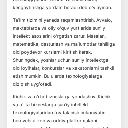
kengaytirishga yordam beradi deb oʻylayman.
Taʼlim tizimini yanada raqamlashtirish. Avvalo,
maktablarda va oliy oʻquv yurtlarida sunʼiy
intellekt asoslarini oʻrgatish zarur. Masalan,
matematika, dasturlash va maʼlumotlar tahliliga
oid poydevor kurs­larni kiritish kerak.
Shuningdek, yoshlar uchun sunʼiy intellektga
oid loyihalar, konkurslar va xakatonlarni tashkil
etish mumkin. Bu ularda texnologiyalarga
qiziqish uygʻotadi.
Kichik va oʻrta bizneslarga yondashuv. Kichik
va oʻrta bizneslarga sunʼiy intellekt
texnologiyalaridan foydalanish imkoniyatini
beruvchi arzon va oddiy platformalarni