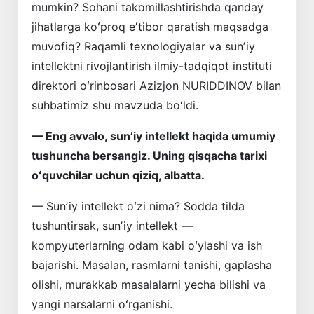
mumkin? Sohani takomillashtirishda qanday
jihatlarga koʻproq eʼtibor qaratish maqsadga
muvofiq? Raqamli texnologiyalar va sunʼiy
intellektni rivojlantirish ilmiy-tadqiqot instituti
direktori oʻrinbosari Azizjon NURIDDINOV bilan
suhbatimiz shu mavzuda boʻldi.
— Eng avvalo, sunʼiy intellekt haqida umumiy
tushuncha bersangiz. Uning qisqacha tarixi
oʻquvchilar uchun qiziq, albatta.
— Sunʼiy intellekt oʻzi nima? Sodda tilda
tushuntirsak, sunʼiy intellekt —
kompyuterlarning odam kabi oʻylashi va ish
bajarishi. Masalan, rasmlarni tanishi, gaplasha
olishi, murakkab masalalarni yecha bilishi va
yangi narsalarni oʻrganishi.