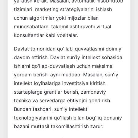
yaratish kerak. Masalan, avtomatik hisob-­kitob
tizimlari, marketing strategiyalarini ishlash
uchun algoritmlar yoki mijozlar bilan
munosabatlarni takomillashtiruvchi virtual
konsultantlar kabi vositalar.
Davlat tomonidan qoʻllab-quvvatlashni doimiy
davom ettirish. Davlat sunʼiy intellekt sohasida
ishlarni qoʻllab-quvvatlash uchun maksimal
yordam berishi ayni muddao. Masalan, sunʼiy
intellekt loyihalariga investitsiya kiritish,
startaplarga grantlar berish, zamonaviy
texnika va serverlarga ehtiyojni qondirish.
Bundan tashqari, sunʼiy intellekt
texnologiyalarini qoʻllash bilan bogʻliq qonuniy
bazani muttasil takomillashtirish zarur.