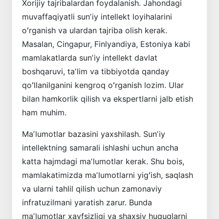
Xorijiy tajribalardan foydalanish. Jahondagi
muvaffaqiyatli sunʼiy intellekt loyihalarini
oʻrganish va ulardan tajriba olish kerak.
Masalan, Cingapur, Finlyandiya, Estoniya kabi
mamlakatlarda sunʼiy intellekt davlat
boshqaruvi, taʼlim va tibbiyotda qanday
qoʻllanilganini keng­roq oʻrganish lozim. Ular
bilan hamkorlik qilish va ekspertlarni jalb etish
ham muhim.
Maʼlumotlar bazasini yaxshilash. ­Sunʼiy
intellektning samarali ishlashi uchun ancha
katta hajmdagi maʼlumotlar kerak. Shu bois,
mamlakatimizda maʼlumotlarni yigʻish, saqlash
va ularni tahlil qilish uchun zamonaviy
infratuzilmani yaratish zarur. Bunda
maʼlumotlar xavfsizligi va shaxsiy huquqlarni