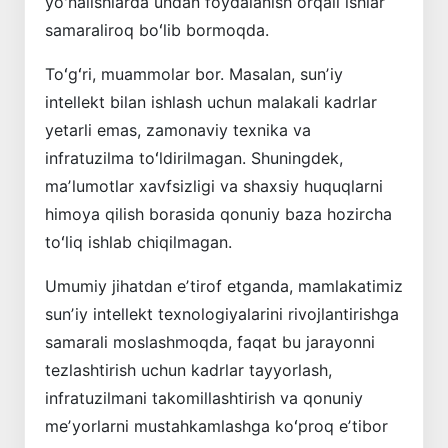
yoʻnalishlarda undan foydalanish orqali ishlar
samaraliroq boʻlib bormoqda.
Toʻgʻri, muammolar bor. Masalan, sunʼiy
intellekt bilan ishlash uchun malakali kadrlar
yetarli emas, zamonaviy texnika va
infratuzilma toʻldirilmagan. Shuningdek,
maʼlumotlar xavfsizligi va shaxsiy huquqlarni
himoya qilish borasida qonuniy baza hozircha
toʻliq ishlab chiqilmagan.
Umumiy jihatdan eʼtirof etganda, mamlakatimiz
sunʼiy intellekt texnologiyalarini rivojlantirishga
samarali moslashmoqda, faqat bu jarayonni
tezlashtirish uchun kadrlar tayyorlash,
infratuzilmani takomillashtirish va qonuniy
meʼyorlarni mustahkamlashga koʻproq eʼtibor