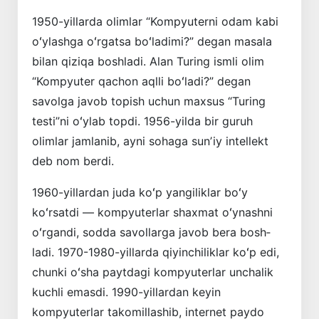
1950-yillarda olimlar “Kompyuterni odam kabi
oʻylashga oʻrgatsa boʻladimi?” degan masala
bilan qiziqa boshladi. Alan Turing ismli olim
“Kompyuter qachon aqlli boʻladi?” degan
savolga javob topish uchun maxsus “Turing
testi”ni oʻylab topdi. 1956-yilda bir guruh
olimlar jamlanib, ayni sohaga sunʼiy intellekt
deb nom berdi.
1960-yillardan juda koʻp yangiliklar boʻy
koʻrsatdi — kompyuterlar shaxmat oʻynashni
oʻrgandi, sodda savollarga javob bera bosh­
ladi. 1970-1980-yillarda qiyinchiliklar koʻp edi,
chunki oʻsha paytdagi kompyuterlar unchalik
kuchli emasdi. 1990-yillardan ke­yin
kompyuterlar takomillashib, internet paydo