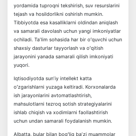
yordamida tuproqni tekshirish, suv resurslarini
tejash va hosildorlikni oshirish mumkin.
Tibbiyotda esa kasallik­larni oldindan aniqlash
va samarali davolash uchun yangi imkoniyatlar
ochiladi. Taʼlim sohasida har bir oʻquvchi uchun
shaxsiy dasturlar tayyorlash va oʻqitish
jarayonini yanada samarali qilish imkoniyati
yuqori.
Iqtisodiyotda sunʼiy intellekt katta
oʻzgarishlarni yuzaga keltiradi. Korxonalarda
ish jarayonlarini avtomatlashtirish,
mahsulotlarni tezroq sotish strategiyalarini
ishlab chiqish va xodimlarni faollashtirish
uchun undan samarali foydalanish mumkin.
Albatta, bular bilan bogʻliq baʼzi muammolar