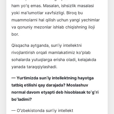
ham yoʻq emas. Masalan, ishsizlik masalasi
yoki maʼlumotlar xavfsizligi. Biroq bu
muammolarni hal qilish uchun yangi yechimlar
va qonuniy mezonlar ishlab chiqishning iloji
bor.
Qisqacha aytganda, sunʼiy intellektni
rivojlantirish orqali mamlakatimiz koʻp­lab
sohalarda yutuqlarga erisha oladi, kelajakda
yanada taraqqiylashadi.
— Yurtimizda sunʼiy intellektning hayotga
tatbiq etilishi qay darajada? Moslashuv
normal davom etyapti deb hisob­lasak toʻgʻri
boʻladimi?
— Oʻzbekistonda sunʼiy intellekt