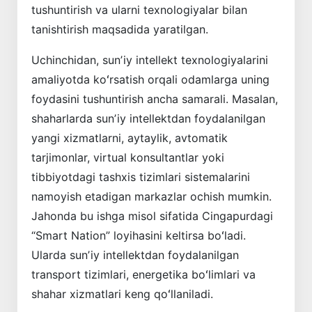
tushuntirish va ularni texnologiyalar bilan
tanishtirish maqsadida yaratilgan.
Uchinchidan, sunʼiy intellekt texnologiyalarini
amaliyotda koʻrsatish orqali odamlarga uning
foydasini tushuntirish ancha samarali. Masalan,
shaharlarda sunʼiy intellektdan foydalanilgan
yangi xizmatlarni, aytaylik, avtomatik
tarjimonlar, virtual konsultantlar yoki
tibbiyotdagi tashxis tizimlari sistemalarini
namoyish etadigan markazlar ochish mumkin.
Jahonda bu ishga misol sifatida Cingapurdagi
“Smart Nation” loyi­hasini keltirsa boʻladi.
Ularda ­sunʼiy intellekt­dan foydalanilgan
transport tizimlari, energetika boʻlimlari va
shahar xizmatlari keng qoʻllaniladi.