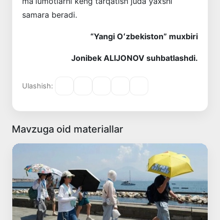
maʼlumotlarni keng tarqatish juda yaxshi
samara beradi.
“Yangi Oʻzbekiston” muxbiri
Jonibek ALIJONOV suhbatlashdi.
Ulashish:
Mavzuga oid materiallar