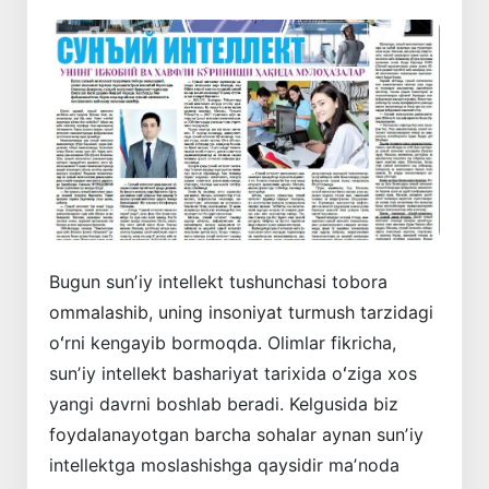
Bugun sunʼiy intellekt tushunchasi tobora
ommalashib, uning insoniyat turmush tarzidagi
oʻrni kengayib bormoqda. Olimlar fikricha,
sunʼiy intellekt bashariyat tarixida oʻziga xos
yangi davrni boshlab beradi. Kelgusida biz
foydalanayotgan barcha sohalar aynan sunʼiy
intellektga moslashishga qaysidir maʼnoda