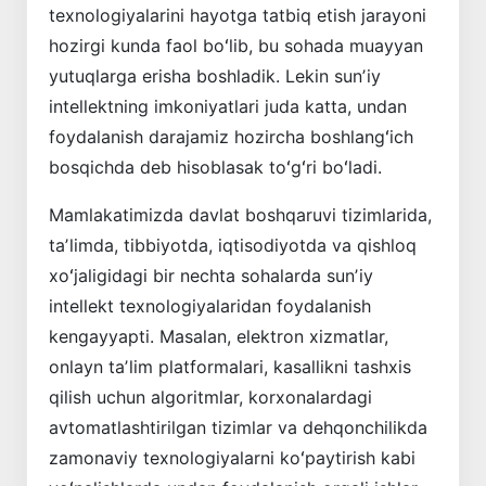
texnologiyalarini hayotga tatbiq etish jarayoni
hozirgi kunda faol boʻlib, bu sohada muayyan
yutuqlarga erisha boshladik. Lekin sunʼiy
intellektning imkoniyatlari juda katta, undan
foydalanish darajamiz hozircha bosh­langʻich
bosqichda deb hisoblasak toʻgʻri boʻladi.
Mamlakatimizda davlat boshqaruvi tizimlarida,
taʼlimda, tibbiyotda, iqtisodiyotda va qishloq
xoʻjaligidagi bir nechta sohalarda sunʼiy
intellekt texnologiyalaridan foydalanish
kengayyapti. Masalan, elektron xizmatlar,
onlayn taʼlim platformalari, kasallikni tashxis
qilish uchun algoritmlar, korxonalardagi
avtomatlashtirilgan tizimlar va dehqonchilikda
zamonaviy texnologiyalarni koʻpaytirish kabi