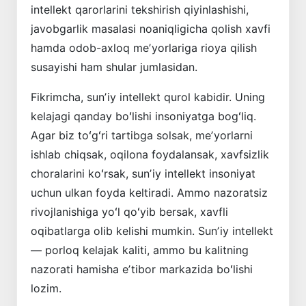
intellekt qarorlarini tekshirish qiyinlashishi,
javobgarlik masalasi noaniqligicha qolish xavfi
hamda odob-axloq meʼyorlariga rioya qilish
susayishi ham shular jumlasidan.
Fikrimcha, sunʼiy intellekt qurol kabidir. Uning
kelajagi qanday boʻlishi insoniyatga bogʻliq.
Agar biz toʻgʻri tartibga solsak, meʼyorlarni
ishlab chiqsak, ­oqilona foydalansak, xavfsizlik
choralarini koʻrsak, sunʼiy intellekt insoniyat
uchun ulkan foyda keltiradi. Ammo nazoratsiz
rivojlanishiga yoʻl qoʻyib bersak, xavfli
oqibatlarga olib kelishi mumkin. Sunʼiy intellekt
— porloq kelajak kaliti, ammo bu kalitning
nazorati hamisha eʼtibor markazida boʻlishi
lozim.