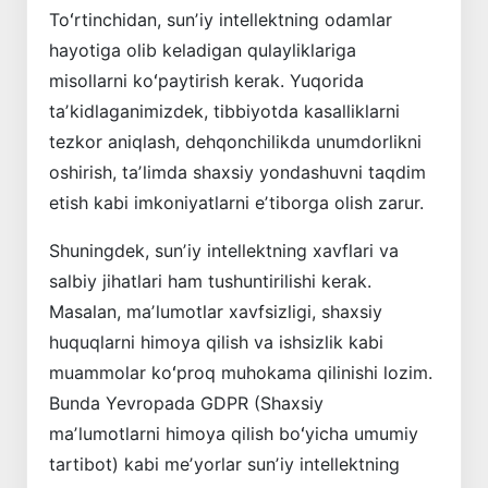
Toʻrtinchidan, sunʼiy intellektning odamlar
hayotiga olib keladigan qulaylik­lariga
misollarni koʻpaytirish kerak. Yuqorida
taʼkidlaganimizdek, tibbiyotda kasalliklarni
tezkor aniqlash, dehqonchilikda unumdorlikni
oshirish, taʼlimda shaxsiy yondashuvni taqdim
etish kabi imkoniyatlarni eʼtiborga olish zarur.
Shuningdek, sunʼiy intellektning xavf­lari va
salbiy jihatlari ham tushuntirilishi kerak.
Masalan, maʼlumotlar xavfsizligi, shaxsiy
huquqlarni himoya qilish va ishsizlik kabi
muammolar koʻproq muhokama qilinishi lozim.
Bunda Yevropada GDPR (Shaxsiy
maʼlumotlarni himoya qilish boʻ­yicha umumiy
tartibot) kabi meʼyorlar sunʼiy intellektning