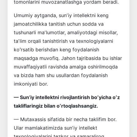
tomonlarini muvozanatlashga yordam beradi.
Umumiy aytganda, sunʼiy intellektni keng
jamoatchilikka tanitish uchun sodda va
tushunarli maʼlumotlar, amaliyotdagi misollar,
taʼlim orqali tanishtirish va texnologiyalarni
koʻrsatib berishdan keng foydalanish
maqsadga muvofiq. Jahon taj­ribasida bu ishlar
muvaffaqiyatli ravishda amalga oshirilmoqda
va bizda ham shu usullardan foydalanish
imkoniyati bor.
— Sunʼiy intellektni rivojlantirish boʻyicha oʻz
takliflaringiz bilan oʻrtoqlashsangiz.
— Mutaxassis sifatida bir necha taklifim bor.
Ular mamlakatimizda sunʼiy intellekt
texnologiyalarini tezkor va samaraliroq