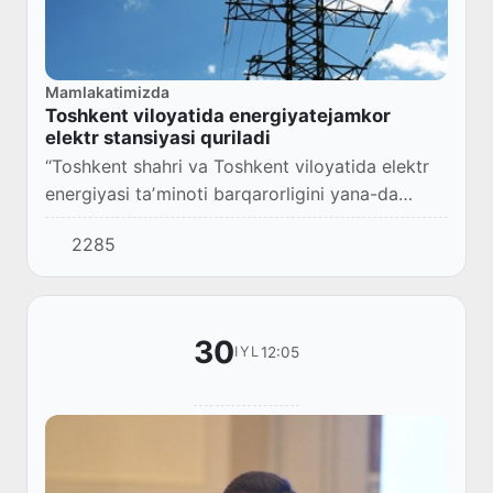
Mamlakatimizda
Toshkent viloyatida energiyatejamkor
elektr stansiyasi quriladi
“Toshkent shahri va Toshkent viloyatida elektr
energiyasi taʼminoti barqarorligini yana-da
oshirish chora-tadbirlari toʻgʻrisida”gi Prezident
2285
Qarori (PQ-4791, 29.07.2020 y) qabul q...
30
12:05
IYL