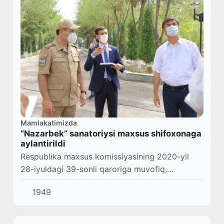
Mamlakatimizda
“Nazarbek” sanatoriysi maxsus shifoxonaga
aylantirildi
Respublika maxsus komissiyasining 2020-yil
28-iyuldagi 39-sonli qaroriga muvofiq,
tumanimiz hududida joylashgan “Oʻzbekiston
1949
temir yoʻllari” aksiyadorlik jamiyati tasarrufidagi
“Na...