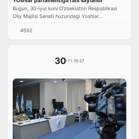
YOshlar parlamentiga rais saylandi
Bugun, 30-iyul kuni O‘zbekiston Respublikasi
Oliy Majlisi Senati huzuridagi Yoshlar
parlamentining videokonfrentsaloqa tarzida
4592
birinchi majlisi bo‘lib o‘tdi. Unda tashkiliy
masalal...
30
16:37
IYL