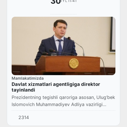
30
11:41
IYL
Mamlakatimizda
​Davlat xizmatlari agentligiga direktor
tayinlandi
Prezidentning tegishli qaroriga asosan, Ulug‘bek
Islomovich Muhammadiyev Adliya vazirligi
huzuridagi Davlat xizmatlari agentligi direktori
2314
etib tayinlandi.