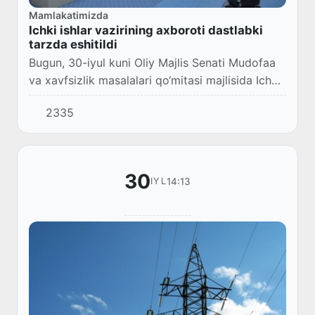
Mamlakatimizda
Ichki ishlar vazirining axboroti dastlabki
tarzda eshitildi
Bugun, 30-iyul kuni Oliy Majlis Senati Mudofaa
va xavfsizlik masalalari qo‘mitasi majlisida Ichki
ishlar vazirining huquqbuzarliklarning oldini
2335
olish va ularning profilaktikasi hol...
30
14:13
IYL