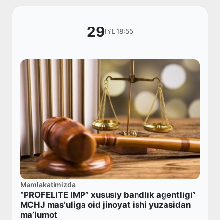
29
18:55
IYL
Mamlakatimizda
“PROFELITE IMP” xususiy bandlik agentligi”
MCHJ masʼuliga oid jinoyat ishi yuzasidan
maʼlumot