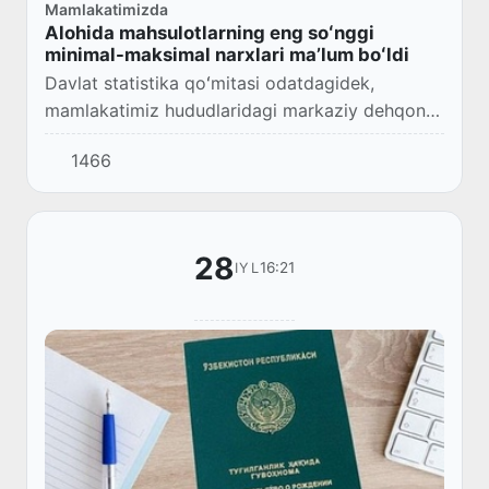
Mamlakatimizda
Alohida mahsulotlarning eng soʻnggi
minimal-maksimal narxlari maʼlum boʻldi
Davlat statistika qoʻmitasi odatdagidek,
mamlakatimiz hududlaridagi markaziy dehqon
bozorlarida, shu yilning 28-iyul kuni oʻtkazilgan
1466
kuzatuv natijalari boʻyicha, alohida turdagi o...
28
16:21
IYL