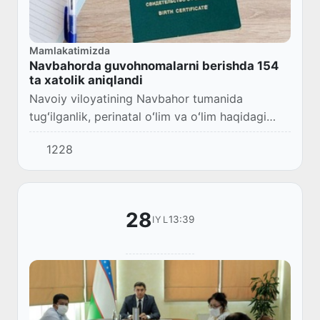
Mamlakatimizda
Navbahorda guvohnomalarni berishda 154
ta xatolik aniqlandi
Navoiy viloyatining Navbahor tumanida
tugʻilganlik, perinatal oʻlim va oʻlim haqidagi
tibbiy guvohnomalarni berishda 154 ta xatolikka
1228
yoʻl qoʻyilgan.
28
13:39
IYL