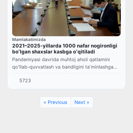
Mamlakatimizda
2021–2025-yillarda 1000 nafar nogironligi
boʻlgan shaxslar kasbga oʻqitiladi
Pandemiyasi davrida muhtoj aholi qatlamini
qoʻllab-quvvatlash va bandligini taʼminlashga
doir masalalar yuzasidan videomuloqot tashkil
5723
etildi
« Previous
Next »