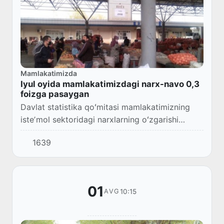
Mamlakatimizda
Iyul oyida mamlakatimizdagi narx-navo 0,3
foizga pasaygan
Davlat statistika qoʻmitasi mamlakatimizning
isteʼmol sektoridagi narxlarning oʻzgarishi
(2020-yil iyul oyida) boʻyicha maʼlumot berdi.
1639
01
10:15
AVG