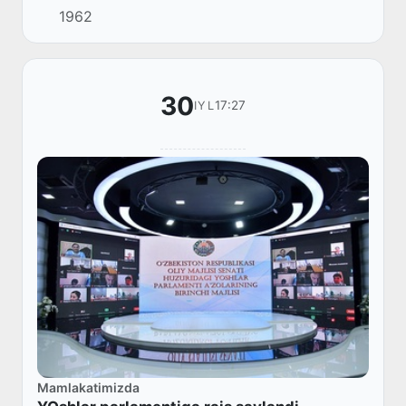
1962
30
17:27
IYL
Mamlakatimizda