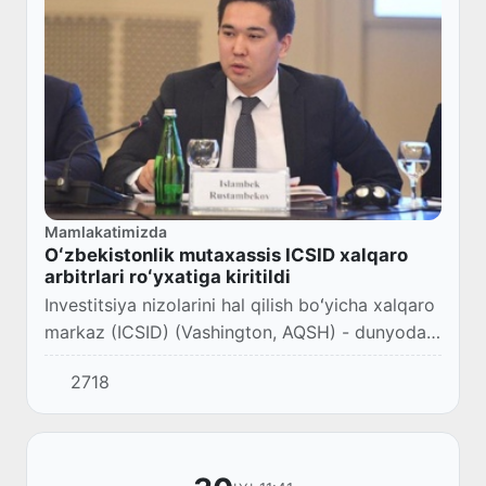
Mamlakatimizda
Oʻzbekistonlik mutaxassis ICSID xalqaro
arbitrlari roʻyxatiga kiritildi
Investitsiya nizolarini hal qilish boʻyicha xalqaro
markaz (ICSID) (Vashington, AQSH) - dunyodagi
eng mashhur xalqaro arbitraj hisoblanadi.
2718