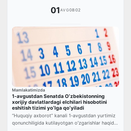
01
08:02
AVG
Mamlakatimizda
1-avgustdan Senatda Oʻzbekistonning
xorijiy davlatlardagi elchilari hisobotini
eshitish tizimi yoʻlga qoʻyiladi
“Huquqiy axborot” kanali 1-avgustdan yurtimiz
qonunchiligida kutilayotgan oʻzgarishlar haqida
maʼlumot berdi.