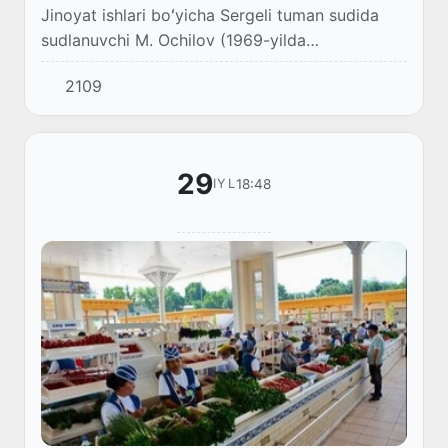
Jinoyat ishlari boʻyicha Sergeli tuman sudida
sudlanuvchi M. Ochilov (1969-yilda
Surxondaryo viloyatida tugʻilgan, millati –
2109
oʻzbek, Oʻzbekiston Respublikasi fuqarosi,
maʼlumoti –...
29
18:48
IYL