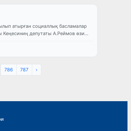
ылып атырған социаллық басламалар
аты А.Реймов өзи
786
787
›
ри