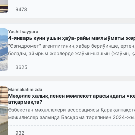
9478
Yashil sayyora
4-январь күни ушын ҳаўа-райы мағлыўматы жә
"Өзгидромет" агентлигиниң хабар бериўинше, ертең
болады, айырым жерлерде жаўын-шашын (жаўын, қ
3625
Mamlakatimizda
Мәҳәлле халық пенен мәмлекет арасындағы «к
атқармақта?
Өзбекстан мәҳәллелери ассосациясы Қарақалпақс
мәжилислер залында Басқарма тәрепинен 2024-жы
жумыслар ҳәм келеси «Қоршаған...
932