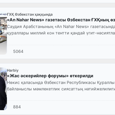
ҒХҚ Өзбекстан ҳаққында
«An Nahar News» газетасы Өзбекстан ҒХҚның өз
Саудия Арабстанының «An Nahar News» газетасында
қураллары миллий кон тентти қандай үгит-нәсиятл
жәрияланды.
5064
Harbiy
«Жас әскерийлер форумы» өткерилди
Нөкис қаласында Өзбекстан Республикасы Қураллы
байланыслы мәмлекетлик сиясаттың нәтийжелилиги
шөлкемлерде жасларды қоллап...
884