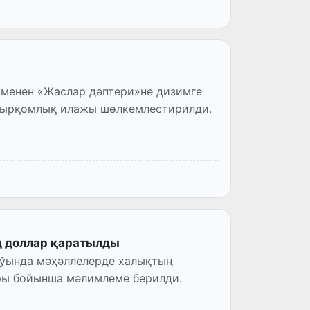
менен «Жаслар дәптери»не дизимге
айырқомлық илажы шөлкемлестирилди.
д доллар қаратылды
ыўында мәҳәллелерде халықтың
ры бойынша мәлимлеме берилди.