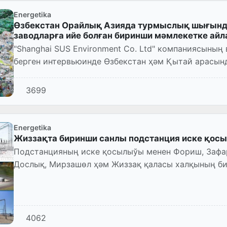
Energetika
Өзбекстан Орайлық Азияда турмыслық шығынд
заводларға ийе болған биринши мәмлекетке ай
"Shanghai SUS Environment Co. Ltd" компаниясының
берген интервьюинде Өзбекстан ҳәм Қытай арасынд
жағдайы ҳаққында пик...
3699
Energetika
Жиззақта биринши санлы подстанция иске қос
Подстанцияның иске қосылыўы менен Фориш, Зафар
Дослық, Мирзашөл ҳәм Жиззақ қаласы халқының би
де жақсыланады.
4062