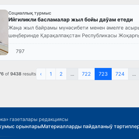
Социаллық турмыс
Ийгиликли басламалар жыл бойы даўам етеди
Жаңа жыл байрамы мүнәсибети менен әмелге асыр
шеңберинде Қарақалпақстан Республикасы Жоқарғы Кеңесиниң депут
сайланған аймақ Нөкис...
797
‹
1
2
...
722
723
724
...
76
of
9438
results
ока» газеталары редакциясы
жумыс орынлары
Материалларды пайдаланыў тәртипле