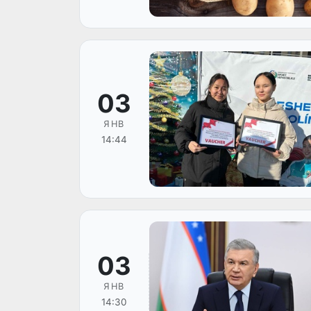
03
ЯНВ
14:44
03
ЯНВ
14:30