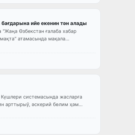
 бағдарына ийе екенин тән алады
 "Жаңа Өзбекстан ғалаба хабар
амақта" атамасында мақала
 Күшлери системасында жасларға
н арттырыў, әскерий бөлим ҳәм