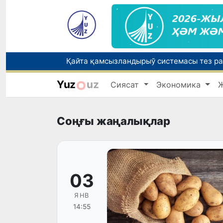
Yuz
uz
Сиясат
Экономика
Өзбекстанда Турақлы раўажланыў мақс
Елимиз дөретиўшилери өз кәсиби ҳәм м
Соңғы жаңалықлар
03
ЯНВ
14:55