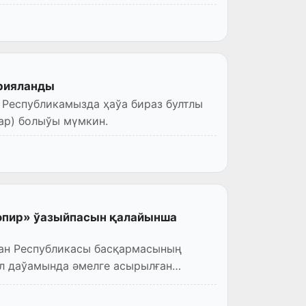
рияланды
 Республикамызда ҳаўа бираз бултлы
ар) болыўы мүмкин.
өпир» ўазыйпасын қалайынша
тан Республикасы басқармасының
л даўамында әмелге асырылған