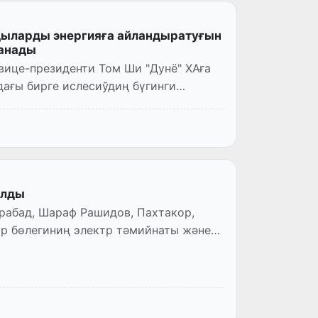
ыларды энергияға айландыратуғын
ланады
 вице-президенти Том Ши "Дунё" ХАға
ағы бирге ислесиўдиң бүгинги
ылды
абад, Шараф Рашидов, Пахтакор,
р бөлегиниң электр тәмийнаты және