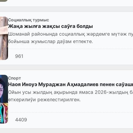
Социаллық турмыс
Жаңа жылға жақсы саўға болды
Шоманай районында социаллық жәрдемге мүтәж п
бойынша жумыслар даўам етпекте.
961
Спорт
Наоя Иноуэ Мураджан Аҳмадалиев пенен саўаш
Ойын усы жылдың ақырында ямаса 2026-жылдың б
өткерилиўи режелестирилген.
4409