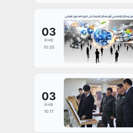
03
ЯНВ
10:35
03
ЯНВ
10:17