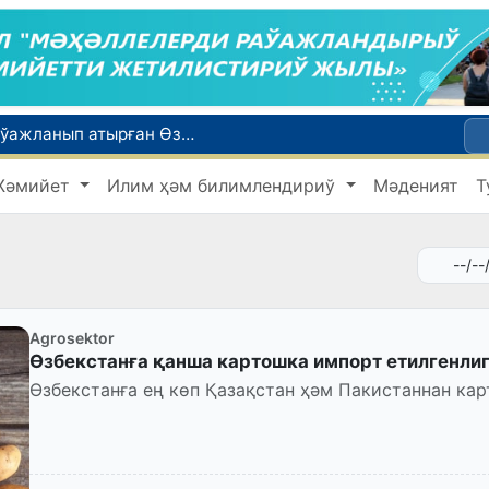
Қайта қамсызландырыў системасы тез раўажланып атырған Өзбекстан экономикасы ушын не береди?
Ташкент аўыр атлетика бойынша Азия чемпионатына таярланбақта
Жәмийет
Илим ҳәм билимлендириў
Мәденият
Т
етлери айлығы басланды
Июль айында Миграция агентлигиниң Москва қаласындағы ўәкилханасы 1 мың 800 ден аслам Өзбекстан пуқараларына жәрдем көрсетти
ийнети менен мақтанады
Agrosektor
Өзбекстанға қанша картошка импорт етилгенли
Өзбекстанға ең көп Қазақстан ҳәм Пакистаннан кар