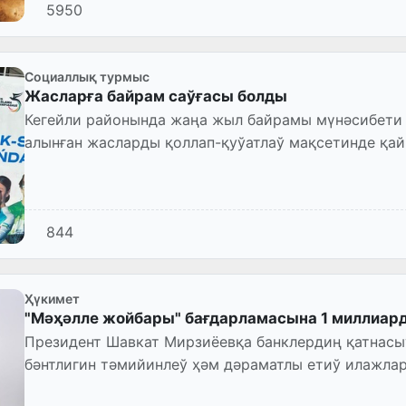
5950
Социаллық турмыс
Жасларға байрам саўғасы болды
Кегейли районында жаңа жыл байрамы мүнәсибети 
алынған жасларды қоллап-қуўатлаў мақсетинде қ
844
Ҳүкимет
"Мәҳәлле жойбары" бағдарламасына 1 миллиар
Президент Шавкат Мирзиёевқа банклердиң қатнас
бәнтлигин тәмийинлеў ҳәм дәраматлы етиў илажла