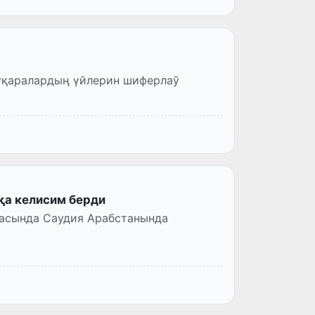
уқаралардың үйлерин шиферлаў
қа келисим берди
асында Саудия Арабстанында