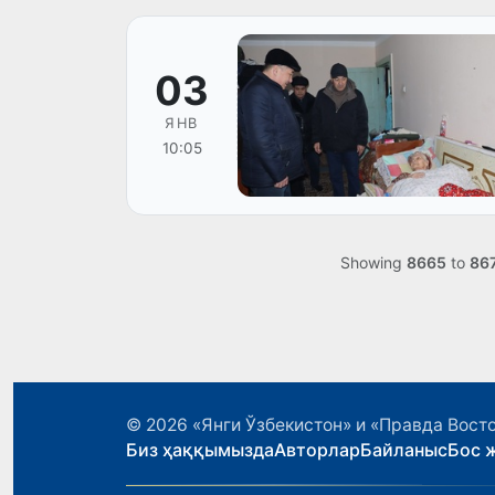
03
ЯНВ
10:05
Showing
8665
to
86
© 2026
«Янги Ўзбекистон» и «Правда Вост
Биз ҳаққымызда
Авторлар
Байланыс
Бос 