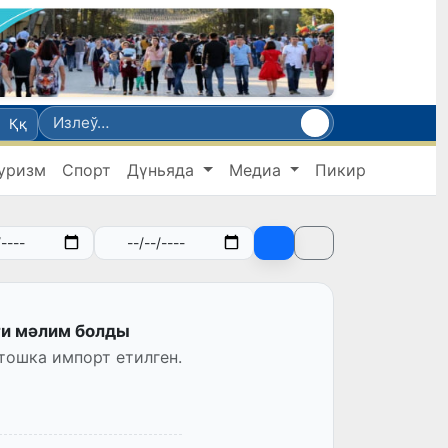
Ққ
уризм
Спорт
Дүньяда
Медиа
Пикир
ги мәлим болды
тошка импорт етилген.