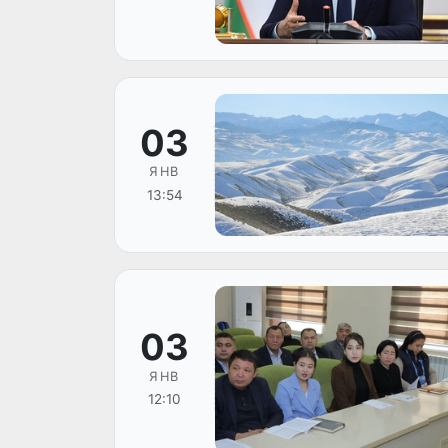
03
ЯНВ
13:54
03
ЯНВ
12:10