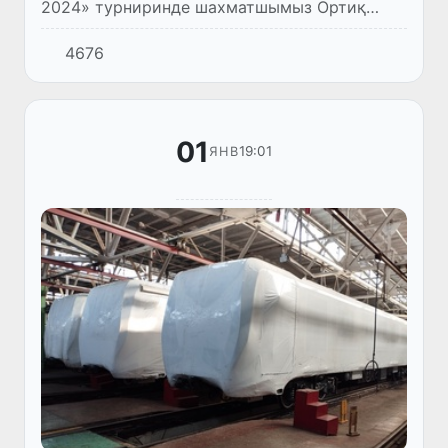
2024» турниринде шахматшымыз Ортиқ
Нигматов 2501 рейтинг көрсеткишин атап
4676
өтти.
01
19:01
ЯНВ