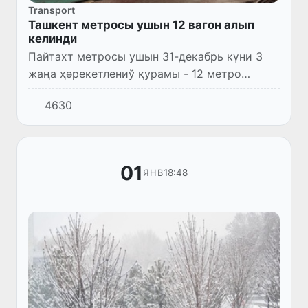
Transport
Ташкент метросы ушын 12 вагон алып
келинди
Пайтахт метросы ушын 31-декабрь күни 3
жаңа ҳәрекетлениў қурамы - 12 метро
вагоны алып келинди.
4630
01
18:48
ЯНВ