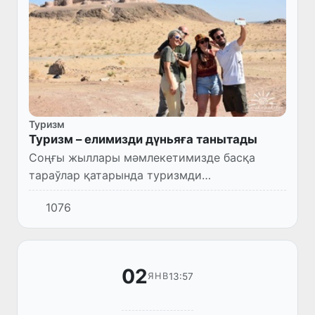
Туризм
Туризм – елимизди дүньяға танытады
Соңғы жыллары мәмлекетимизде басқа
тараўлар қатарында туризмди
раўажландырыў бойынша кең көлемли
1076
жумыслар алып барылмақта.
02
13:57
ЯНВ