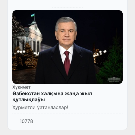
Ҳүкимет
Өзбекстан халқына жаӊа жыл
қутлықлаўы
Ҳүрметли ўатанласлар!
10778