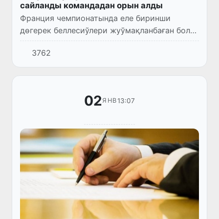
сайланды командадан орын алды
Франция чемпионатында еле биринши
дөгерек беллесиўлери жуўмақланбаған болса
да, "LʼEquipe" басылымы ықласбентлердиң
3762
пикиринше, ишки чемпионатта мәўсимниң
биринши бөлими ушын символ...
02
13:07
ЯНВ