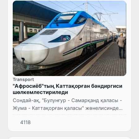
Transport
"Афросиёб"тың Каттақорған бәндиргиси
шөлкемлестириледи
Сондай-ақ, "Булунғур - Самарқанд қаласы -
Жума - Каттақорған қаласы" жөнелисинде
электр поездының қатнаўын жолға қойыў
4118
белгиленген.