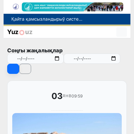
Қайта қамсызландырыў системасы тез раўажланып атырған Өзбекстан экономикасы ушын не береди?
Ташкент аўыр атлетика бойынша Азия чемпионатына таярланбақта
Өзбекстанда Турақлы раўажланыў мақсетлери айлығы басланды
Yuz
uz
Июль айында Миграция агентлигиниң Москва қаласындағы ўәкилханасы 1 мың 800 ден аслам Өзбекстан пуқараларына жәрдем көрсетти
Елимиз дөретиўшилери өз кәсиби ҳәм мийнети менен мақтанады
Соңғы жаңалықлар
03
09:59
ЯНВ