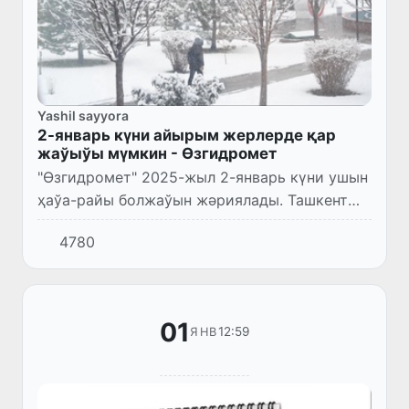
Yashil sayyora
2-январь күни айырым жерлерде қар
жаўыўы мүмкин - Өзгидромет
"Өзгидромет" 2025-жыл 2-январь күни ушын
ҳаўа-райы болжаўын жәриялады. Ташкент
қаласы.
4780
01
12:59
ЯНВ