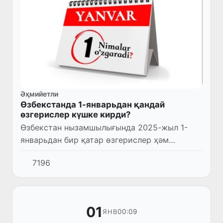
Әҳмийетли
Өзбекстанда 1-январьдан қандай
өзгерислер күшке кирди?
Өзбекстан нызамшылығында 2025-жыл 1-
январьдан бир қатар өзгерислер ҳәм
жаңалықлар күшке кирди.
7196
01
00:09
ЯНВ