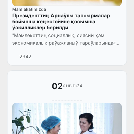
Mamlakatimizda
Президенттиң Арнаўлы тапсырмалар
бойынша кеңесгөйине қосымша
ўәкилликлер берилди
"Мәмлекеттиң социаллық, сиясий ҳәм
экономикалық раўажланыў тараўларындағы
стратегиялық таллаў ҳәм изертлеў жумысын
2942
нәтийжели шөлкемлестириў илажлары
ҳаққында"ғы Президент қарары қа...
02
11:34
ЯНВ