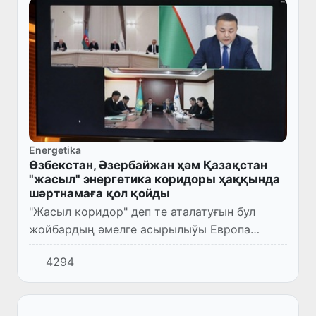
Energetika
Өзбекстан, Әзербайжан ҳәм Қазақстан
"жасыл" энергетика коридоры ҳаққында
шәртнамаға қол қойды
"Жасыл коридор" деп те аталатуғын бул
жойбардың әмелге асырылыўы Европа
Аўқамының "Жасыл келисим" сыяқлы жаңа
4294
басламаларын есапқа алған ҳалда саўда
имканиятларын арттырады.