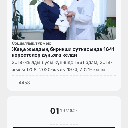
Социаллық турмыс
Жаңа жылдың биринши суткасында 1641
нәрестелер дүньяға келди
2018-жылдың усы күнинде 1961 адам, 2019-
жылы 1708, 2020-жылы 1974, 2021-жылы
1644, 2022-жылы 2316, 2023-жылы 2155 ҳәм
4453
2024-жылы 1859 нәрестелер туўылған еди.
01
19:24
ЯНВ