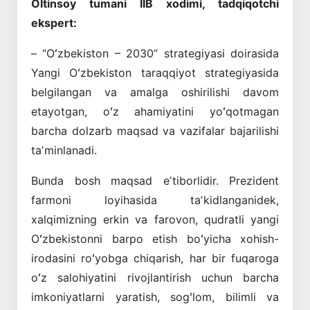
Oltinsoy tumani IIB xodimi, tadqiqotchi
ekspert:
– “Oʻzbekiston – 2030” strategiyasi doirasida
Yangi Oʻzbekiston taraqqiyot strategiyasida
belgilangan va amalga oshirilishi davom
etayotgan, oʻz ahamiyatini yoʻqotmagan
barcha dolzarb maqsad va vazifalar bajarilishi
taʼminlanadi.
Bunda bosh maqsad eʼtiborlidir. Prezident
farmoni loyihasida taʼkidlanganidek,
xalqimizning erkin va farovon, qudratli yangi
Oʻzbekistonni barpo etish boʻyicha xohish-
irodasini roʻyobga chiqarish, har bir fuqaroga
oʻz salohiyatini rivojlantirish uchun barcha
imkoniyatlarni yaratish, sogʻlom, bilimli va