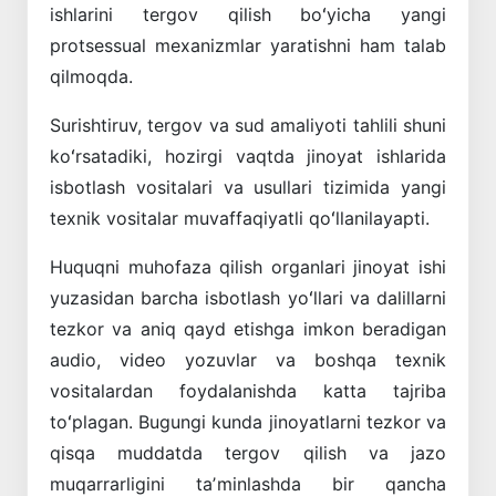
ishlarini tergov qilish boʻyicha yangi
protsessual mexanizmlar yaratishni ham talab
qilmoqda.
Surishtiruv, tergov va sud amaliyoti tahlili shuni
koʻrsatadiki, hozirgi vaqtda jinoyat ishlarida
isbotlash vositalari va usullari tizimida yangi
texnik vositalar muvaffaqiyatli qoʻllanilayapti.
Huquqni muhofaza qilish organlari jinoyat ishi
yuzasidan barcha isbotlash yoʻllari va dalillarni
tezkor va aniq qayd etishga imkon beradigan
audio, video yozuvlar va boshqa texnik
vositalardan foydalanishda katta tajriba
toʻplagan. Bugungi kunda jinoyatlarni tezkor va
qisqa muddatda tergov qilish va jazo
muqarrarligini taʼminlashda bir qancha