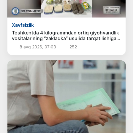
Xavfsizlik
Toshkentda 4 kilogrammdan ortiq giyohvandlik
vositalarining “zakladka” usulida tarqatilishiga
chek qoʻyildi
8 avg 2026, 07:03
252