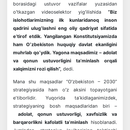
borasidagi ustuvor vazifalar yuzasidan
oʻtkazgan videoselektor yigʻilishida
“Biz
islohotlarimizning ilk kunlaridanoq inson
qadrini ulugʻlashni eng oliy qadriyat sifatida
eʼtirof etdik. Yangilangan Konstitutsiyamizda
ham Oʻzbekiston huquqiy davlat ekanligini
muhrlab qoʻydik. Yagona maqsadimiz – adolat
va qonun ustuvorligini taʼminlash orqali
xalqimizni rozi qilish”,
dedi.
Mana shu maqsadlar “Oʻzbekiston – 2030”
strategiyasida ham oʻz aksini topayotgani
eʼtiborlidir. Yuqorida taʼkidlaganimizdek,
strategiyaning bosh maqsadlaridan biri –
adolat, qonun ustuvorligi, xavfsizlik va
barqarorlikni kafolatli taʼminlash
hisoblanadi.