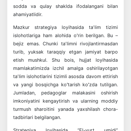
sodda va qulay shaklda ifodalangani bilan
ahamiyatlidir.
Mazkur strategiya loyihasida taʼlim tizimi
islohotlariga ham alohida oʻrin berilgan. Bu –
bejiz emas. Chunki taʼlimni rivojlantirmasdan
turib, yuksak taraqqiy etgan jamiyat barpo
etish mushkul. Shu bois, hujjat loyihasida
mamlakatimizda izchil amalga oshirilayotgan
taʼlim islohotlarini tizimli asosda davom ettirish
va yangi bosqichga koʻtarish koʻzda tutilgan.
Jumladan, pedagoglar malakasini oshirish
imkoniyatini kengaytirish va ularning moddiy
turmush sharoitini yanada yaxshilash chora-
tadbirlari belgilangan.
Strategiya loyihasida “El-yurt umidi”