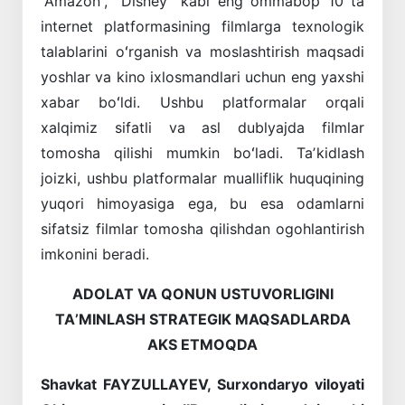
“Amazon”, “Disney” kabi eng ommabop 10 ta
internet platformasining filmlarga texnologik
talablarini oʻrganish va moslashtirish maqsadi
yoshlar va kino ixlosmandlari uchun eng yaxshi
xabar boʻldi. Ushbu platformalar orqali
xalqimiz sifatli va asl dublyajda filmlar
tomosha qilishi mumkin boʻladi. Taʼkidlash
joizki, ushbu platformalar mualliflik huquqining
yuqori himoyasiga ega, bu esa odamlarni
sifatsiz filmlar tomosha qilishdan ogohlantirish
imkonini beradi.
ADOLAT VA QONUN USTUVORLIGINI
TAʼMINLASH STRATEGIK MAQSADLARDA
AKS ETMOQDA
Shavkat FAYZULLAYEV,
Surxondaryo viloyati