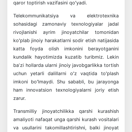
qaror toptirish vazifasini qoʻyadi.
Telekommunikatsiya va elektrotexnika
sohasidagi zamonaviy texnologiyalar jadal
rivojlanishi ayrim jinoyatchilar tomonidan
koʻplab jinoiy harakatlarni sodir etish natijasida
katta foyda olish imkonini berayotganini
kundalik hayotimizda kuzatib turibmiz. Lekin
baʼzi hollarda ularni jinoiy javobgarlikka tortish
uchun yetarli dalillarni oʻz vaqtida toʻplash
imkoni boʻlmaydi. Shu sababli, bu jarayonga
ham innovatsion texnologiyalarni joriy etish
zarur.
Transmilliy jinoyatchilikka qarshi kurashish
amaliyoti nafaqat unga qarshi kurash vositalari
va usullarini takomillashtirishni, balki jinoyat