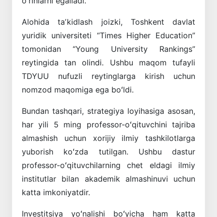
oʻrinlarni egalladi.
Alohida taʼkidlash joizki, Toshkent davlat
yuridik universiteti “Times Higher Education”
tomonidan “Young University Rankings”
reytingida tan olindi. Ushbu maqom tufayli
TDYUU nufuzli reytinglarga kirish uchun
nomzod maqomiga ega boʻldi.
Bundan tashqari, strategiya loyihasiga asosan,
har yili 5 ming professor-oʻqituvchini tajriba
almashish uchun xorijiy ilmiy tashkilotlarga
yuborish koʻzda tutilgan. Ushbu dastur
professor-oʻqituvchilarning chet eldagi ilmiy
institutlar bilan akademik almashinuvi uchun
katta imkoniyatdir.
Investitsiya yoʻnalishi boʻyicha ham katta