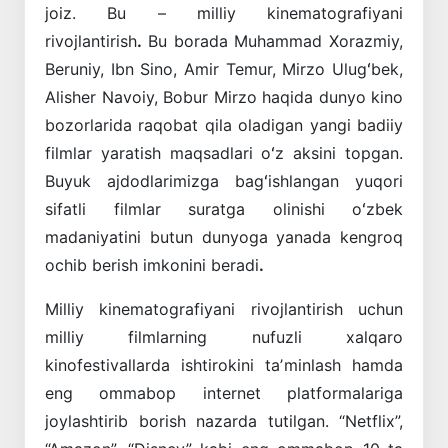
joiz. Bu – milliy kinematografiyani
rivojlantirish
.
Bu borada Muhammad Xorazmiy,
Beruniy, Ibn Sino, Amir Temur, Mirzo Ulugʻbek,
Alisher Navoiy, Bobur Mirzo haqida dunyo kino
bozorlarida raqobat qila oladigan yangi badiiy
filmlar yaratish maqsadlari oʻz aksini topgan.
Buyuk ajdodlarimizga bagʻishlangan yuqori
sifatli filmlar suratga olinishi oʻzbek
madaniyatini butun dunyoga yanada kengroq
ochib berish imkonini beradi
.
Milliy kinematografiyani rivojlantirish uchun
milliy filmlarning nufuzli xalqaro
kinofestivallarda ishtirokini taʼminlash hamda
eng ommabop internet platformalariga
joylashtirib borish nazarda tutilgan. “Netflix”,