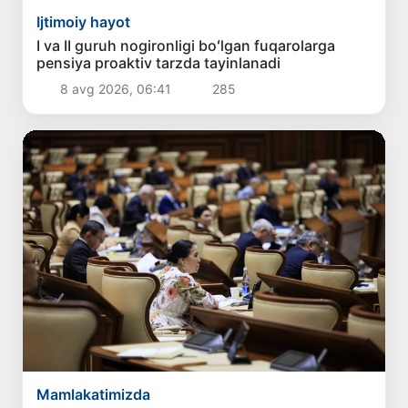
Ijtimoiy hayot
I va II guruh nogironligi boʻlgan fuqarolarga
pensiya proaktiv tarzda tayinlanadi
8 avg 2026, 06:41
285
Mamlakatimizda