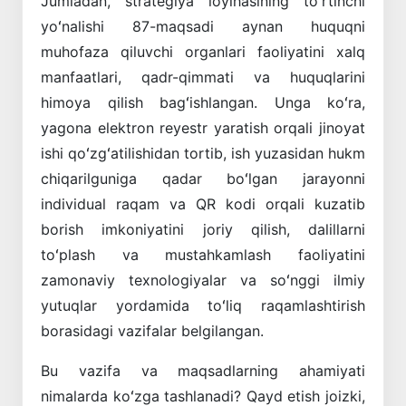
Jumladan, strategiya loyihasining toʻrtinchi
yoʻnalishi 87-maqsadi aynan huquqni
muhofaza qiluvchi organlari faoliyatini xalq
manfaatlari, qadr-qimmati va huquqlarini
himoya qilish bagʻishlangan. Unga koʻra,
yagona elektron reyestr yaratish orqali jinoyat
ishi qoʻzgʻatilishidan tortib, ish yuzasidan hukm
chiqarilguniga qadar boʻlgan jarayonni
individual raqam va QR kodi orqali kuzatib
borish imkoniyatini joriy qilish, dalillarni
toʻplash va mustahkamlash faoliyatini
zamonaviy texnologiyalar va soʻnggi ilmiy
yutuqlar yordamida toʻliq raqamlashtirish
borasidagi vazifalar belgilangan.
Bu vazifa va maqsadlarning ahamiyati
nimalarda koʻzga tashlanadi? Qayd etish joizki,