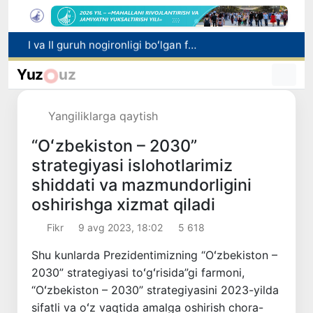
I va II guruh nogironligi boʻlgan fuqarolarga pensiya proaktiv tarzda tayinlanadi
Bozorga chiqariladigan barcha mahsulotlar xavfsiz boʻlishi shart
Yuz
uz
Oʻzbekistonda xavfli mahsulotlarni bozordan chiqarib olishning huquqiy mexanizmi belgilanadi
Toshkentda 4 kilogrammdan ortiq giyohvandlik vositalarining “zakladka” usulida tarqatilishiga chek qoʻyildi
Yangiliklarga qaytish
Oʻqishini koʻchirish boʻyicha rad etilgan arizalarni 10 avgustga qadar tahrirlash mumkin
“Oʻzbekiston – 2030”
strategiyasi islohotlarimiz
shiddati va mazmundorligini
oshirishga xizmat qiladi
Fikr
9 avg 2023, 18:02
5 618
Shu kunlarda Prezidentimizning “Oʻzbekiston –
2030” strategiyasi toʻgʻrisida”gi farmoni,
“Oʻzbekiston – 2030” strategiyasini 2023-yilda
sifatli va oʻz vaqtida amalga oshirish chora-