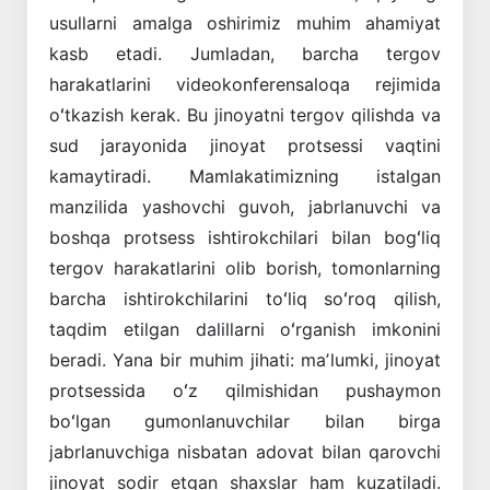
usullarni amalga oshirimiz muhim ahamiyat
kasb etadi. Jumladan, barcha tergov
harakatlarini videokonferensaloqa rejimida
oʻtkazish kerak. Bu jinoyatni tergov qilishda va
sud jarayonida jinoyat protsessi vaqtini
kamaytiradi. Mamlakatimizning istalgan
manzilida yashovchi guvoh, jabrlanuvchi va
boshqa protsess ishtirokchilari bilan bogʻliq
tergov harakatlarini olib borish, tomonlarning
barcha ishtirokchilarini toʻliq soʻroq qilish,
taqdim etilgan dalillarni oʻrganish imkonini
beradi. Yana bir muhim jihati: maʼlumki, jinoyat
protsessida oʻz qilmishidan pushaymon
boʻlgan gumonlanuvchilar bilan birga
jabrlanuvchiga nisbatan adovat bilan qarovchi
jinoyat sodir etgan shaxslar ham kuzatiladi.