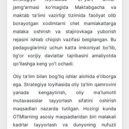
jamgʻarmasi koʻmagida Maktabgacha va
maktab taʼlimi vazirligi tizimida faoliyat olib
borayotgan xodimlarni chet mamlakatlarga
malaka oshirish va stajirovkaga yuborish
rejasini ishlab chiqish vazifasi belgilangan. Bu
pedagoglarimiz uchun katta imkoniyat boʻlib,
ilgʻor xorijiy davlatlar tajribasini amaliyotda
qoʻllashga keng yoʻl ochadi.
Oliy taʼlim bilan bogʻliq ishlar alohida eʼtiborga
ega. Strategiya loyihasida oliy taʼlim qamrovini
yanada kengaytirish, oliy maʼlumotli
mutaxassislar tayyorlash sifatini oshirish
maqsadlari nazarda tutilgan. Hozirgi kunda
OTMlarning asosiy maqsadlaridan biri malakali
kadrlar tayyorlash va dunyoning nufuzli