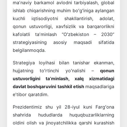
maʼnaviy barkamol avlodni tarbiyalash, global
ishlab chiqarishning muhim boʻgʻiniga aylangan
kuchli iqtisodiyotni shakllantirish, adolat,
qonun ustuvorligi, xavfsizlik va barqarorlikni
kafolatli taʼminlash “Oʻzbekiston – 2030”
strategiyasining asosiy maqsadi sifatida
belgilanmoqda.
Strategiya loyihasi bilan tanishar ekanman,
hujjatning toʻrtinchi yoʻnalishi –
qonun
ustuvorligini taʼminlash, xalq xizmatidagi
davlat boshqaruvini tashkil etish
maqsadlariga
eʼtibor qaratdim.
Prezidentimiz shu yil 28-iyul kuni Fargʻona
shahrida hududlarda huquqbuzarliklarning
oldini olish va jinoyatchilikka qarshi kurashish