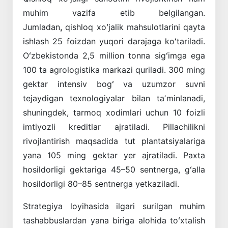
muhim vazifa etib belgilangan.
Jumladan
,
qishloq xoʻjalik mahsulotlarini qayta
ishlash 25 foizdan yuqori darajaga koʻtariladi.
Oʻzbekistonda 2,5 million tonna sigʻimga ega
100 ta agrologistika markazi quriladi. 300 ming
gektar intensiv bogʻ va uzumzor suvni
tejaydigan texnologiyalar bilan taʼminlanadi,
shuningdek, tarmoq xodimlari uchun 10 foizli
imtiyozli kreditlar ajratiladi. Pillachilikni
rivojlantirish maqsadida tut plantatsiyalariga
yana 105 ming gektar yer ajratiladi. Paxta
hosildorligi gektariga 45–50 sentnerga, gʻalla
hosildorligi 80–85 sentnerga yetkaziladi.
Strategiya loyihasida ilgari surilgan muhim
tashabbuslardan yana biriga alohida toʻxtalish