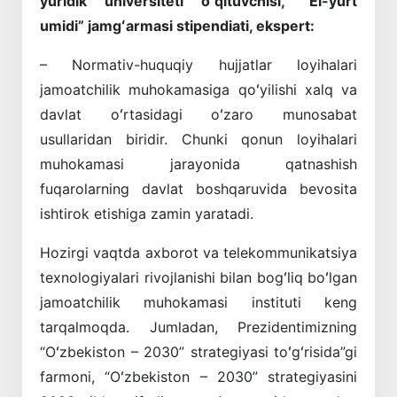
yuridik universiteti oʻqituvchisi,
“El-yurt
umidi” jamgʻarmasi stipendiati, ekspert:
– Normativ-huquqiy hujjatlar loyihalari
jamoatchilik muhokamasiga qoʻyilishi xalq va
davlat oʻrtasidagi oʻzaro munosabat
usullaridan biridir. Chunki qonun loyihalari
muhokamasi jarayonida qatnashish
fuqarolarning davlat boshqaruvida bevosita
ishtirok etishiga zamin yaratadi.
Hozirgi vaqtda axborot va telekommunikatsiya
texnologiyalari rivojlanishi bilan bogʻliq boʻlgan
jamoatchilik muhokamasi instituti keng
tarqalmoqda. Jumladan, Prezidentimizning
“Oʻzbekiston – 2030” strategiyasi toʻgʻrisida”gi
farmoni, “Oʻzbekiston – 2030” strategiyasini