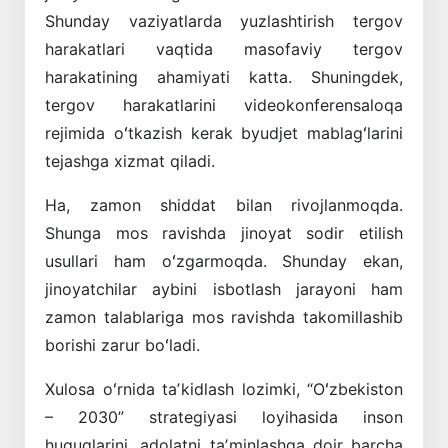
Shunday vaziyatlarda yuzlashtirish tergov
harakatlari vaqtida masofaviy tergov
harakatining ahamiyati katta. Shuningdek,
tergov harakatlarini videokonferensaloqa
rejimida oʻtkazish kerak byudjet mablagʻlarini
tejashga xizmat qiladi.
Ha, zamon shiddat bilan rivojlanmoqda.
Shunga mos ravishda jinoyat sodir etilish
usullari ham oʻzgarmoqda. Shunday ekan,
jinoyatchilar aybini isbotlash jarayoni ham
zamon talablariga mos ravishda takomillashib
borishi zarur boʻladi.
Xulosa oʻrnida taʼkidlash lozimki, “Oʻzbekiston
– 2030” strategiyasi loyihasida inson
huquqlarini, adolatni taʼminlashga doir barcha