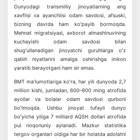
Dunyodagi transmilliy jinoyatlarning eng
xavflisi va ayanchlisi odam savdosi, afsuski,
bizning davrda ham koʻpayib bormoqda.
Mehnat migratsiyasi, axborot almashinuvining
kuchayishi odam savdosi bilan
shugʻullanadigan jinoyatchi guruhlarga oʻz
qabih niyatlarini amalga oshirishga imkon
yaratib berayotgani ham sir emas.
BMT maʼlumotlariga koʻra, har yili dunyoda 2,7
million kishi, jumladan, 600–800 ming atrofida
ayollar va bolalar odam savdosi qurboni
boʻlmoqda. Ushbu jinoyat tufayli dunyo
boʻyicha yiliga 7 milliard AQSH dollari atrofida
pul noqonuniy aylanadi. Mazkur statistika
tergov organlari oldiga har bir holatda adolatni