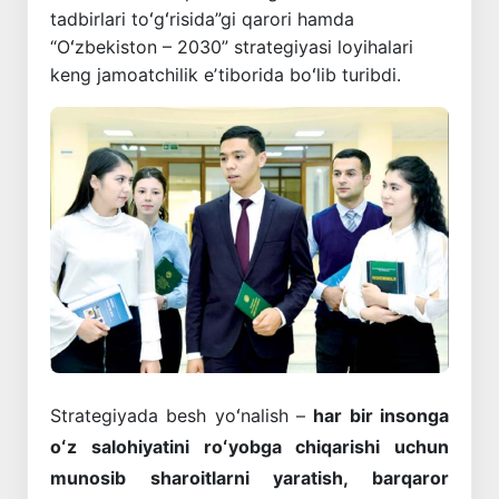
tadbirlari toʻgʻrisida”gi qarori hamda
“Oʻzbekiston – 2030” strategiyasi loyihalari
keng jamoatchilik eʼtiborida boʻlib turibdi.
Strategiyada besh yoʻnalish –
har bir insonga
oʻz salohiyatini roʻyobga chiqarishi uchun
munosib sharoitlarni yaratish, barqaror