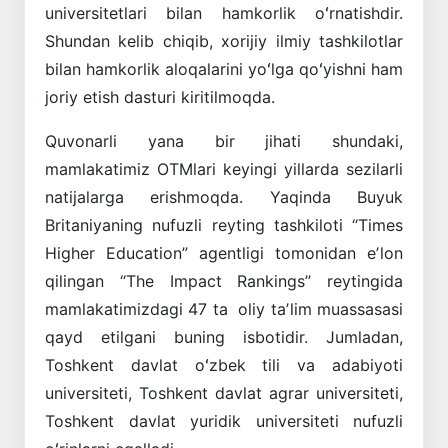
universitetlari bilan hamkorlik oʻrnatishdir.
Shundan kelib chiqib, xorijiy ilmiy tashkilotlar
bilan hamkorlik aloqalarini yoʻlga qoʻyishni ham
joriy etish dasturi kiritilmoqda.
Quvonarli yana bir jihati shundaki,
mamlakatimiz OTMlari keyingi yillarda sezilarli
natijalarga erishmoqda. Yaqinda Buyuk
Britaniyaning nufuzli reyting tashkiloti “Times
Higher Education” agentligi tomonidan eʼlon
qilingan “The Impact Rankings” reytingida
mamlakatimizdagi 47 ta oliy taʼlim muassasasi
qayd etilgani buning isbotidir. Jumladan,
Toshkent davlat oʻzbek tili va adabiyoti
universiteti, Toshkent davlat agrar universiteti,
Toshkent davlat yuridik universiteti nufuzli