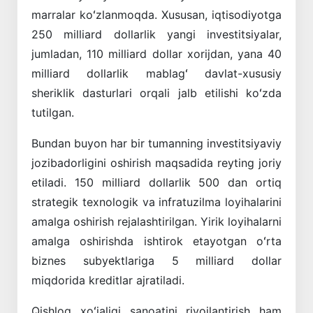
marralar koʻzlanmoqda. Xususan, iqtisodiyotga
250 milliard dollarlik yangi investitsiyalar,
jumladan, 110 milliard dollar xorijdan, yana 40
milliard dollarlik mablagʻ davlat-xususiy
sheriklik dasturlari orqali jalb etilishi koʻzda
tutilgan.
Bundan buyon har bir tumanning investitsiyaviy
jozibadorligini oshirish maqsadida reyting joriy
etiladi. 150 milliard dollarlik 500 dan ortiq
strategik texnologik va infratuzilma loyihalarini
amalga oshirish rejalashtirilgan. Yirik loyihalarni
amalga oshirishda ishtirok etayotgan oʻrta
biznes subyektlariga 5 milliard dollar
miqdorida kreditlar ajratiladi.
Qishloq xoʻjaligi sanoatini rivojlantirish ham