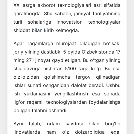
XXI asrga axborot texnologiyalari asri sifatida
qaralmoqda. Shu sababli, jamiyat faoliyatining
turli sohalariga innovatsion texnologiyalar
shiddat bilan kirib kelmoqda.
Agar raqamlarga murojaat qiladigan boʻlsak,
joriy yilning dastlabki 5 oyida Oʻzbekistonda 17
ming 271 jinoyat qayd etilgan. Bu oʻtgan yilning
shu davriga nisbatan 5100 taga koʻp. Bu esa
oʻz-oʻzidan qoʻshimcha tergov qilinadigan
ishlar surʼati oshganidan dalolat beradi. Ushbu
ish yuklamasini yengillashtirish esa sohada
ilgʻor raqamli texnologiyalardan foydalanishga
boʻlgan talabni oshiradi.
Ayni talab, odam savdosi bilan bogʻliq
jinoyatlarda ham oʻz dolzarbligiga ega.