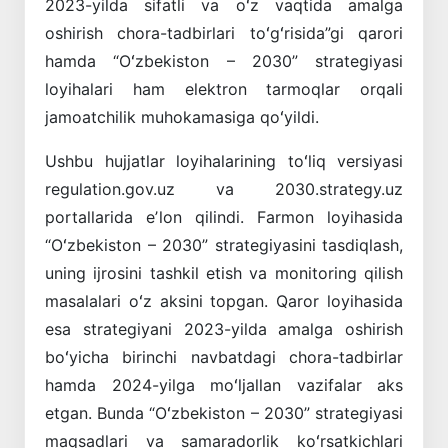
2023-yilda sifatli va oʻz vaqtida amalga
oshirish chora-tadbirlari toʻgʻrisida”gi qarori
hamda “Oʻzbekiston – 2030” strategiyasi
loyihalari ham elektron tarmoqlar orqali
jamoatchilik muhokamasiga qoʻyildi.
Ushbu hujjatlar loyihalarining toʻliq versiyasi
regulation.gov.uz va 2030.strategy.uz
portallarida eʼlon qilindi. Farmon loyihasida
“Oʻzbekiston – 2030” strategiyasini tasdiqlash,
uning ijrosini tashkil etish va monitoring qilish
masalalari oʻz aksini topgan. Qaror loyihasida
esa strategiyani 2023-yilda amalga oshirish
boʻyicha birinchi navbatdagi chora-tadbirlar
hamda 2024-yilga moʻljallan vazifalar aks
etgan. Bunda “Oʻzbekiston – 2030” strategiyasi
maqsadlari va samaradorlik koʻrsatkichlari