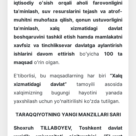
iqtisodiy oʻsish orqali aholi farovonligini
taʼminlash, suv resurslarini tejash va atrof-
muhitni muhofaza qilish, qonun ustuvorligini
taʼminlash, xalq xizmatidagi davlat
boshqaruvini tashkil etish hamda mamlakatni
xavfsiz va tinchliksevar davlatga aylantirish
ishlarini davom ettirish
boʻyicha
100 ta
maqsad
oʻrin olgan.
Eʼtiborlisi, bu maqsadlarning har biri
“Xalq
xizmatidagi davlat”
tamoyili asosida
xalqimizning bugungi hayotini yanada
yaxshilash uchun yoʻnaltirilishi koʻzda tutilgan.
TARAQQIYOTNING YANGI MANZILLARI SARI
Shoxruh TILLABOYEV,
Toshkent davlat