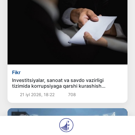
Fikr
Investitsiyalar, sanoat va savdo vazirligi
tizimida korrupsiyaga qarshi kurashish
samaradorligini oshirishning yangi bosqichi
21 iyl 2026, 18:22
708