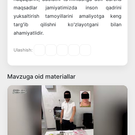
maqsadlar jamiyatimizda inson qadrini
yuksaltirish tamoyillarini amaliyotga keng
targʻib qilishni koʻzlayotgani bilan
ahamiyatlidir.
Ulashish:
Mavzuga oid materiallar