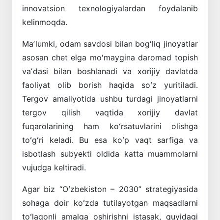
innovatsion texnologiyalardan foydalanib
kelinmoqda.
Maʼlumki, odam savdosi bilan bogʻliq jinoyatlar
asosan chet elga moʻmaygina daromad topish
vaʼdasi bilan boshlanadi va xorijiy davlatda
faoliyat olib borish haqida soʻz yuritiladi.
Tergov amaliyotida ushbu turdagi jinoyatlarni
tergov qilish vaqtida xorijiy davlat
fuqarolarining ham koʻrsatuvlarini olishga
toʻgʻri keladi. Bu esa koʻp vaqt sarfiga va
isbotlash subyekti oldida katta muammolarni
vujudga keltiradi.
Agar biz “Oʻzbekiston – 2030” strategiyasida
sohaga doir koʻzda tutilayotgan maqsadlarni
toʻlaqonli amalga oshirishni istasak, quyidagi