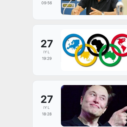
09:56
27
IYL
19:29
27
IYL
18:28