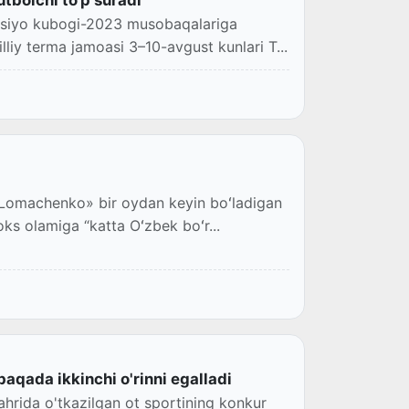
 Osiyo kubogi-2023 musobaqalariga
liy terma jamoasi 3–10-avgust kunlari T...
k Lomachenko» bir oydan keyin boʻladigan
oks olamiga “katta Oʻzbek boʻr...
qada ikkinchi o'rinni egalladi
ahrida o'tkazilgan ot sportining konkur