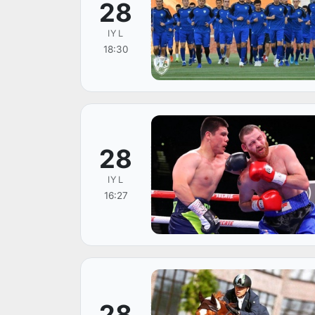
28
IYL
18:30
28
IYL
16:27
28