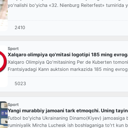
yo'nalishi bo'yicha «32. Nienburg Reiterfest» turnirida
2410
Sport
Xalqaro olimpiya qo'mitasi logotipi 185 ming evroga
Xalqaro Olimpiya Qo'mitasining Per de Kuberten tomonid
Frantsiyadagi Kann auktsion markazida 185 ming evroga 
5023
Sport
Yangi murabbiy jamoani tark etmoqchi. Uning tayin
Futbol boʻyicha Ukrainaning Dinamo(Kiyev) jamoasiga 
ruminiyalik Mircha Luchesk ish boshlaganiga toʻrt kun 