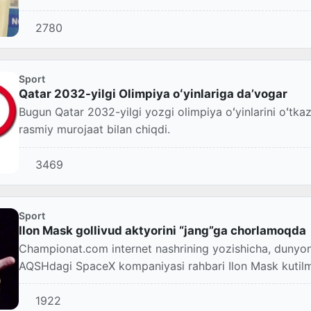
2780
Sport
Qatar 2032-yilgi Olimpiya oʻyinlariga daʼvogar
Bugun Qatar 2032-yilgi yozgi olimpiya oʻyinlarini oʻtka
rasmiy murojaat bilan chiqdi.
3469
Sport
Ilon Mask gollivud aktyorini “jang”ga chorlamoqda
Championat.com internet nashrining yozishicha, dunyoni
AQSHdagi SpaceX kompaniyasi rahbari Ilon Mask kutilmag
1922