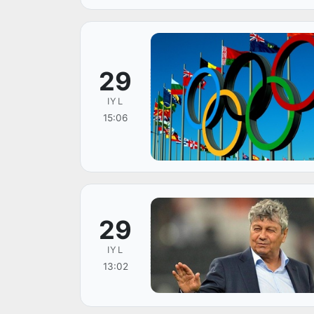
29
IYL
15:06
29
IYL
13:02