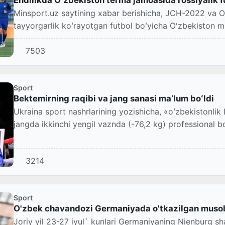
Minsport.uz saytining xabar berishicha, JCH-2022 va
tayyorgarlik koʻrayotgan futbol boʻyicha Oʻzbekiston mil
7503
Sport
Bektemirning raqibi va jang sanasi maʼlum boʻldi
Ukraina sport nashrlarining yozishicha, «oʻzbekistonli
jangda ikkinchi yengil vaznda (-76,2 kg) professional b
3214
Sport
O'zbek chavandozi Germaniyada o'tkazilgan musoba
Joriy yil 23-27 iyul` kunlari Germaniyaning Nienburg sh