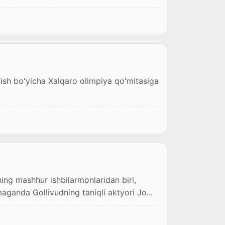
zish boʻyicha Xalqaro olimpiya qoʻmitasiga
ng mashhur ishbilarmonlaridan biri,
anda Gollivudning taniqli aktyori Jo...