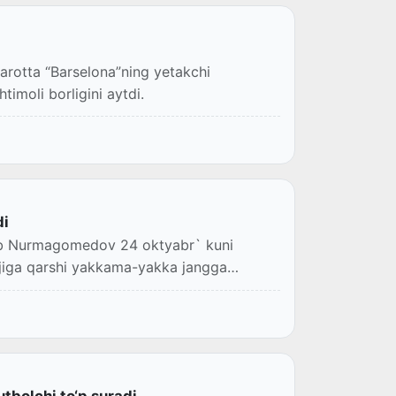
Marotta “Barselona”ning yetakchi
htimoli borligini aytdi.
di
bib Nurmagomedov 24 oktyabr` kuni
ajiga qarshi yakkama-yakka jangga
tbolchi to‘p suradi