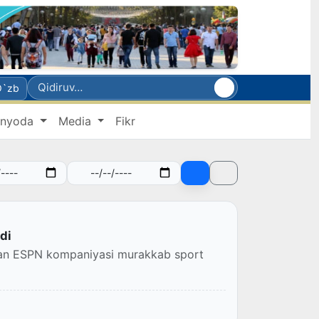
O`zb
nyoda
Media
Fikr
di
igan ESPN kompaniyasi murakkab sport