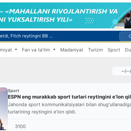
Mikrokreditbank aktivlari 30,7 trln soʻmga yetdi, Fitch reytingni BB darajasiga oshirdi
Malayziya Markaziy Osiyoda tibbiy turizm yoʻnalishi sifatidagi mavqeini mustahkamlamoqda
miyat
Fan va ta'lim
Madaniyat
Turizm
Sport
Du
a Vatanga qaytarildi
Namangan shahrining sobiq hokimi Anvar Otaxodjayevga nisbatan 11 yilga ozodlikdan mahrum qilish jazosi tayinlandi
UZCERT davlat tashkilotlari va korxonalarni ommaviy kiberhujumlar haqida ogohlantirdi
Sport
ESPN eng murakkab sport turlari reytingini eʼlon qil
Jahonda sport kommunikatsiyalari bilan shugʻullanad
turlarining reytingini eʼlon qildi.
3100