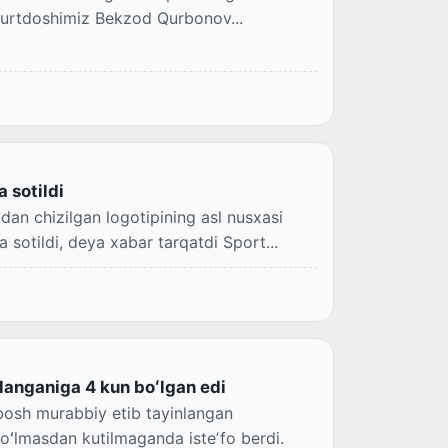
 yurtdoshimiz Bekzod Qurbonov...
 sotildi
an chizilgan logotipining asl nusxasi
sotildi, deya xabar tarqatdi Sport...
langaniga 4 kun boʻlgan edi
bosh murabbiy etib tayinlangan
boʻlmasdan kutilmaganda isteʼfo berdi.