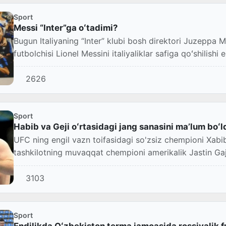
Sport
Messi “Inter”ga oʻtadimi?
Bugun Italiyaning “Inter” klubi bosh direktori Juzeppa 
futbolchisi Lionel Messini italiyaliklar safiga qoʻshilishi e
2626
Sport
Habib va Geji oʻrtasidagi jang sanasini maʼlum boʻl
UFC ning engil vazn toifasidagi so'zsiz chempioni Xa
tashkilotning muvaqqat chempioni amerikalik Jastin G
chiqadi.
3103
Sport
Endilikda Oʻzbekiston terma jamoasida rossiyalik fu