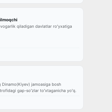
ilmoqchi
vogarlik qiladigan davlatlar roʻyxatiga
ng Dinamo(Kiyev) jamoasiga bosh
rofidagi gap-soʻzlar toʻxtaganicha yoʻq.