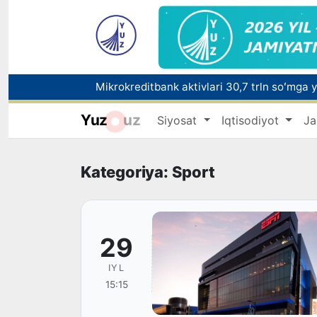
Yuz
uz
Siyosat
Iqtisodiyot
Ja
Polshadagi elchixona ko‘magida ona va bol
Kategoriya: Sport
29
IYL
15:15