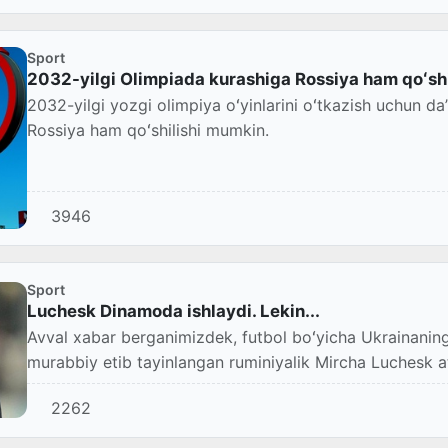
Sport
2032-yilgi Olimpiada kurashiga Rossiya ham qoʻsh
2032-yilgi yozgi olimpiya oʻyinlarini oʻtkazish uchun daʼ
Rossiya ham qoʻshilishi mumkin.
3946
Sport
Luchesk Dinamoda ishlaydi. Lekin...
Avval xabar berganimizdek, futbol boʻyicha Ukrainani
murabbiy etib tayinlangan ruminiyalik Mircha Luchesk at
2262