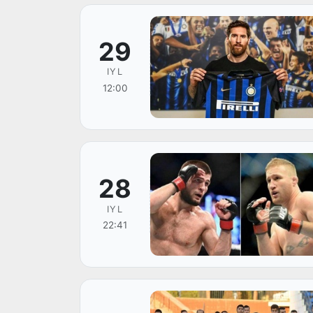
29
IYL
12:00
28
IYL
22:41