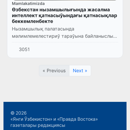
Mamlakatimizda
Өзбекстан нызамшылығында жасалма
интеллект қатнасыўындағы қатнасықлар
беккемленбекте
Нызамшылық палатасында
мәлимлемелестириў тараўына байланыслы
бир қатар ҳуқықый ҳүжжетлерге өзгерислер
3051
ҳәм қосымшалар киргизиўге қаратылған
нызам жойбары биринши оқыўда қабыл
етилди...
« Previous
Next »
© 2026
«Янги Ўзбекистон» и «Правда Востока»
газеталары редакциясы