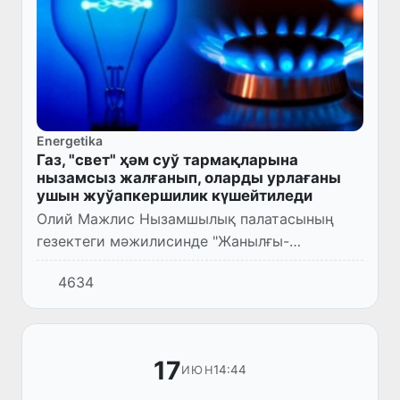
Energetika
Газ, "свет" ҳәм суў тармақларына
нызамсыз жалғанып, оларды урлағаны
ушын жуўапкершилик күшейтиледи
Олий Мажлис Нызамшылық палатасының
гезектеги мәжилисинде "Жанылғы-
энергетика тараўындағы
4634
ҳуқықбузарлықларға қарсы гүресиў
механизмлерин жетилистириўге қаратылған"
нызам жойбары бир...
17
14:44
ИЮН