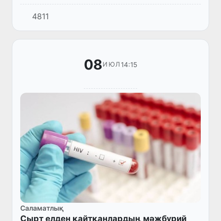
тәртипти сақлаў ҳәм ҳуқықбузарлықлардың
4811
алдын алыўға байланыслы нызам жойбары
биринши оқыўда көрип шығылды.
08
14:15
ИЮЛ
Саламатлық
Сырт елден қайтқанлардың мәжбүрий