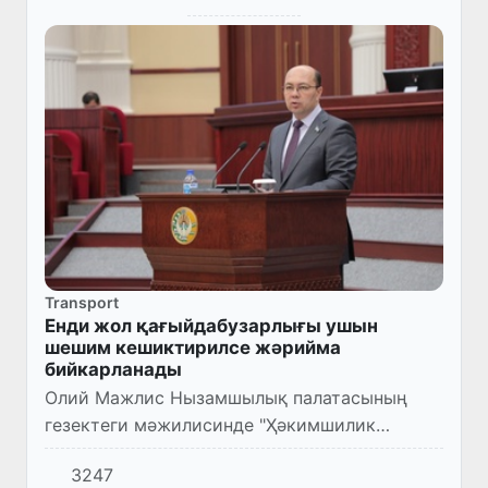
Transport
Енди жол қағыйдабузарлығы ушын
шешим кешиктирилсе жәрийма
бийкарланады
Олий Мажлис Нызамшылық палатасының
гезектеги мәжилисинде "Ҳәкимшилик
жуўапкершилик ҳаққындағы кодексине
3247
өзгерислер ҳәм қосымшалар киргизиў