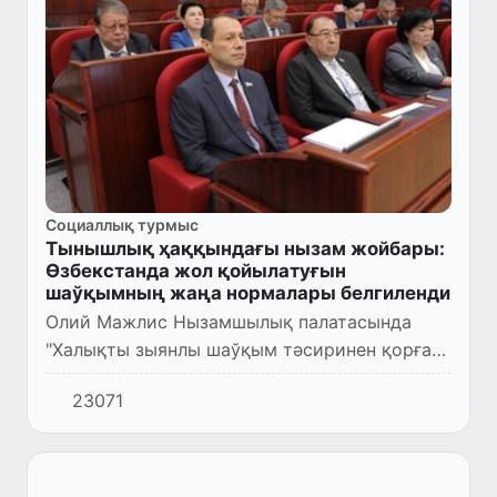
Социаллық турмыс
Тынышлық ҳаққындағы нызам жойбары:
Өзбекстанда жол қойылатуғын
шаўқымның жаңа нормалары белгиленди
Олий Мажлис Нызамшылық палатасында
"Халықты зыянлы шаўқым тәсиринен қорғаў
ҳаққында"ғы нызам жойбары екинши оқыўда
23071
статьяма-статья көрип шығылды.