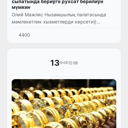
сыпатында бериўге рухсат берилиўи
мүмкин
Олий Мажлис Нызамшылық палатасында
мәмлекетлик хызметлерди көрсетиў
системасын буннан былай да
4400
жетилистириўге қаратылған нызам жойбары
биринши оқыўда көрип шығылды.
13
12:58
ЯНВ