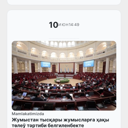
ҳаққында"ғы нызам жойбары биринши
оқыўда...
10
14:49
ИЮН
Mamlakatimizda
Жумыстан тысқары жумысларға ҳақы
төлеў тәртиби белгиленбекте