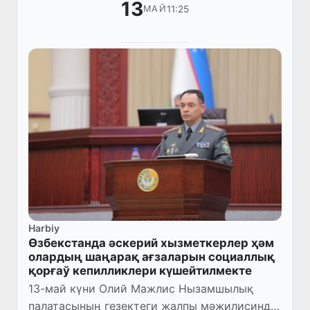
13
11:25
МАЙ
Harbiy
Өзбекстанда әскерий хызметкерлер ҳәм
олардың шаңарақ ағзаларын социаллық
қорғаў кепилликлери күшейтилмекте
13-май күни Олий Мажлис Нызамшылық
палатасының гезектеги жалпы мәжилисинде