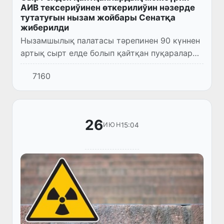
АИВ тексериўинен өткерилиўин нәзерде
тутатуғын нызам жойбары Сенатқа
жиберилди
Нызамшылық палатасы тәрепинен 90 күннен
артық сырт елде болып қайтқан пуқараларды
АИВ (инсан иммунитет жетиспеўшилиги
7160
вирусы) инфекциясына мәжбүрий
медициналық тексериўден өткериўд...
26
15:04
ИЮН