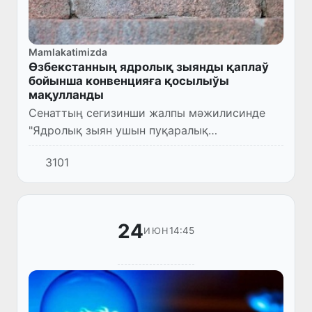
Mamlakatimizda
Өзбекстанның ядролық зыянды қаплаў
бойынша конвенцияға қосылыўы
мақулланды
Сенаттың сегизинши жалпы мәжилисинде
"Ядролық зыян ушын пуқаралық
жуўапкершилик ҳаққындағы Вена
3101
конвенциясына (Вена, 1963-жыл 21-май)
Өзбекстан Республикасының қосылыўы
ҳаққында"ғы...
24
14:45
ИЮН