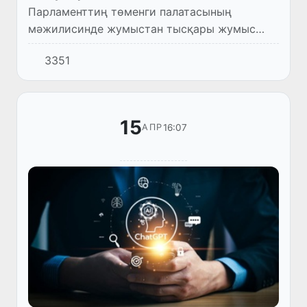
Парламенттиң төменги палатасының
мәжилисинде жумыстан тысқары жумыс
ўақты ушын ҳақы төлеў ҳәм оның
3351
даўамлылығын әпиўайыластырыўға
қаратылған нызам жойбары екинши оқыўда
көрип шығыл...
15
16:07
АПР