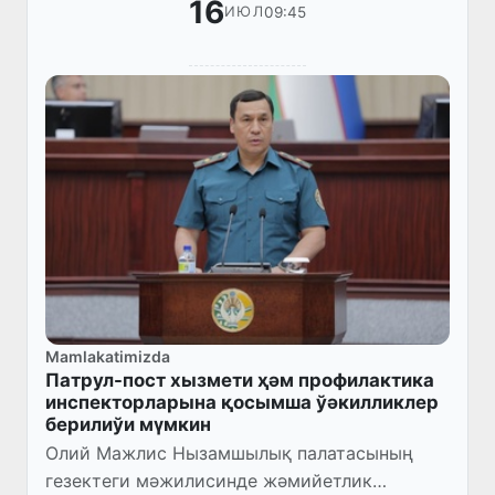
16
09:45
ИЮЛ
Mamlakatimizda
Патрул-пост хызмети ҳәм профилактика
инспекторларына қосымша ўәкилликлер
берилиўи мүмкин
Олий Мажлис Нызамшылық палатасының
гезектеги мәжилисинде жәмийетлик