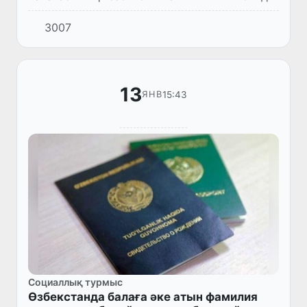
"Әскерий хызметкерлердиң статусы ҳәм
3007
оларды социаллық қорғаў ҳаққында"ғы
нызам жойбары биринши оқыўда көр...
13
15:43
ЯНВ
Социаллық турмыс
Өзбекстанда балаға әке атын фамилия