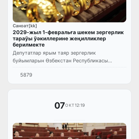
Саноат[kk]
2029-жыл 1-февральға шекем зергерлик
тараўы ўәкиллерине жеңилликлер
берилмекте
Депутатлар ярым таяр зергерлик
буйымларын Өзбекстан Республикасы
бажыхана аймағынан сыртқа алып шығыў
5879
тәртибин жетилистириўге қаратылған нызам
жойбарын биринши оқыўда додалады.
07
12:19
ОКТ