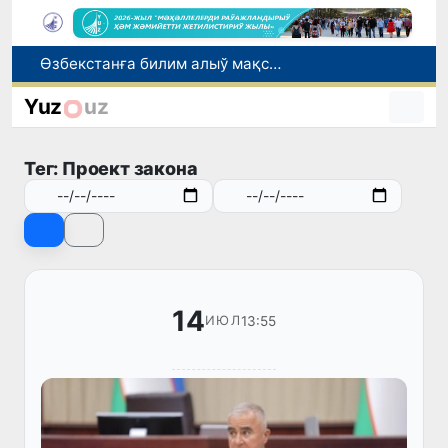
Жасалма интеллект биринши мәрте тәбиятта жоқ вирусларды жаратыўға жәрдем берди
Өзбекстанда усы ҳәптеде +42 градусқа шекем ыссы болыўы күтилмекте
Yuz
uz
Өзбекстанда шарўашылық ҳәм балықшылық жойбарларын жеңилликли қаржыландырыў кеңейтилди
Өзбекстан Қытайдың Цзянсу провинциясы менен саўда-экономикалық ҳәм инвестициялық бирге ислесиўди кеңейтпекте
Тег: Проект закона
Өзбекстанға билим алыў мақсетинде келген сырт еллилер саны 2,2 есеге артты
14
13:55
ИЮЛ