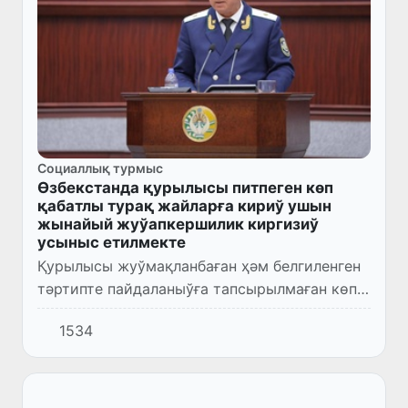
Социаллық турмыс
Өзбекстанда қурылысы питпеген көп
қабатлы турақ жайларға кириў ушын
жынайый жуўапкершилик киргизиў
усыныс етилмекте
Қурылысы жуўмақланбаған ҳәм белгиленген
тәртипте пайдаланыўға тапсырылмаған көп
қабатлы турақ жайларда пуқаралардың
1534
нызамсыз жасаў жағдайларының алдын
алыўға қаратылған нызам жойба...