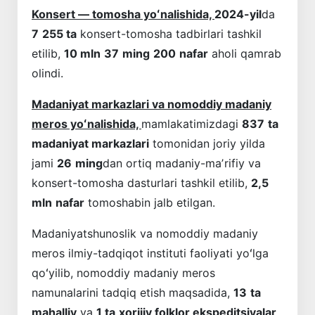
Konsert — tomosha yoʻnalishida,
2024-yil
da
7
255 ta
konsert-tomosha tadbirlari tashkil
etilib,
10 mln
37
ming
200
nafar
aholi qamrab
olindi.
Madaniyat markazlari va nomoddiy madaniy
meros yoʻnalishida,
mamlakatimizdagi
837
ta
madaniyat markazlari
tomonidan joriy yilda
jami
26
ming
dan ortiq madaniy-maʼrifiy va
konsert-tomosha dasturlari tashkil etilib,
2,5
mln
nafar
tomoshabin jalb etilgan.
Madaniyatshunoslik va nomoddiy madaniy
meros ilmiy-tadqiqot instituti faoliyati yoʻlga
qoʻyilib, nomoddiy madaniy meros
namunalarini tadqiq etish maqsadida,
13
ta
mahalliy
va
1 ta
xorijiy folklor ekspeditsiyalar