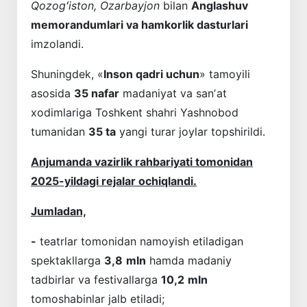
Qozogʻiston, Ozarbayjon
bilan
Anglashuv
memorandumlari va hamkorlik dasturlari
imzolandi.
Shuningdek, «
Inson qadri uchun
» tamoyili
asosida
35 nafar
madaniyat va sanʼat
xodimlariga Toshkent shahri Yashnobod
tumanidan
35 ta
yangi turar joylar topshirildi.
Anjumanda vazirlik rahbariyati tomonidan
2025-yildagi rejalar ochiqlandi.
Jumladan,
-
teatrlar tomonidan namoyish etiladigan
spektakllarga
3,8
mln
hamda madaniy
tadbirlar va festivallarga
10,2
mln
tomoshabinlar jalb etiladi;