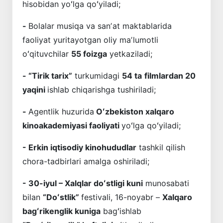
hisobidan yoʻlga qoʻyiladi;
-
Bolalar musiqa va sanʼat maktablarida
faoliyat yuritayotgan oliy maʼlumotli
oʻqituvchilar
55 foizga
yetkaziladi;
- “Tirik tarix”
turkumidagi
54 ta
filmlardan 20
yaqini
ishlab chiqarishga tushiriladi;
-
Agentlik huzurida
Oʻzbekiston xalqaro
kinoakademiyasi faoliyati
yoʻlga qoʻyiladi;
- Erkin iqtisodiy kinohududlar
tashkil qilish
chora-tadbirlari amalga oshiriladi;
- 30-iyul – Xalqlar doʻstligi kuni
munosabati
bilan
“Doʻstlik”
festivali, 16-noyabr –
Xalqaro
bagʻrikenglik kuniga
bagʻishlab