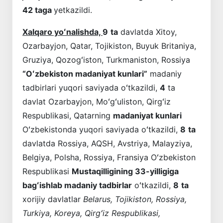
42 taga
yetkazildi.
Xalqaro yoʻnalishda,
9
ta
davlatda Xitoy,
Ozarbayjon, Qatar, Tojikiston, Buyuk Britaniya,
Gruziya, Qozogʻiston, Turkmaniston, Rossiya
“Oʻzbekiston madaniyat kunlari”
madaniy
tadbirlari yuqori saviyada oʻtkazildi,
4
ta
davlat Ozarbayjon, Moʻgʻuliston, Qirgʻiz
Respublikasi, Qatarning
madaniyat kunlari
Oʻzbekistonda yuqori saviyada oʻtkazildi,
8
ta
davlatda Rossiya, AQSH, Avstriya, Malayziya,
Belgiya, Polsha, Rossiya, Fransiya Oʻzbekiston
Respublikasi
Mustaqilligining 33-yilligiga
bagʻishlab madaniy tadbirlar
oʻtkazildi,
8
ta
xorijiy davlatlar
Belarus, Tojikiston, Rossiya,
Turkiya, Koreya, Qirgʻiz Respublikasi,