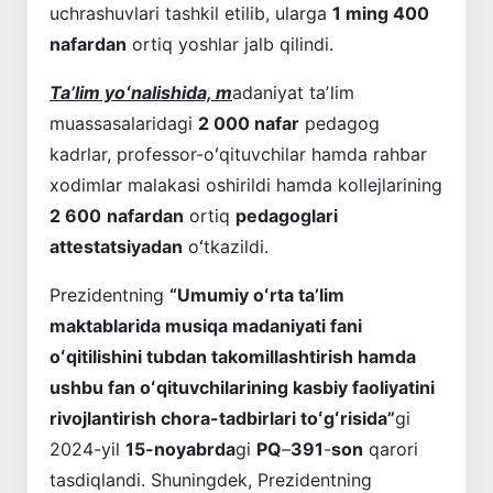
uchrashuvlari tashkil etilib, ularga
1 ming 400
nafardan
ortiq yoshlar jalb qilindi.
Taʼlim yoʻnalishida, m
adaniyat taʼlim
muassasalaridagi
2 000 nafar
pedagog
kadrlar, professor-oʻqituvchilar hamda rahbar
xodimlar malakasi oshirildi hamda kollejlarining
2 600
nafardan
ortiq
pedagoglari
attestatsiyadan
oʻtkazildi.
Prezidentning
“Umumiy oʻrta taʼlim
maktablarida musiqa madaniyati fani
oʻqitilishini tubdan takomillashtirish hamda
ushbu fan oʻqituvchilarining kasbiy faoliyatini
rivojlantirish chora-tadbirlari toʻgʻrisida”
gi
2024-yil
15-noyabrda
gi
PQ
–
391
-
son
qarori
tasdiqlandi. Shuningdek, Prezidentning