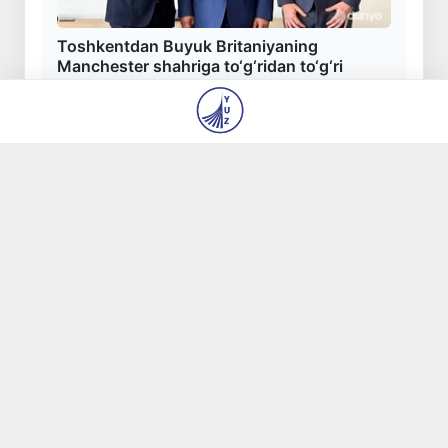
Toshkentdan Buyuk Britaniyaning
Manchester shahriga to‘g‘ridan to‘g‘ri
aviaqatnovlarni yo‘lga qo‘yish masalasi
ko‘rib chiqilmoqda
7 avg 2026, 13:23
0
Ekologik ekspertiza endi ekologik xavflarni
oldindan boshqarish tizimiga aylanadi
7 avg 2026, 12:42
163
Dam olish kunlari Oʻzbekistonda havo 42
darajagacha isiydi
7 avg 2026, 12:25
221
Oltoy Respublikasidan O‘zbekistonga 30 ming
boshga yaqin qoramol yetkazib berildi
7 avg 2026, 12:07
207
Mahalla bankiri: raqamlar ortidagi insonlar