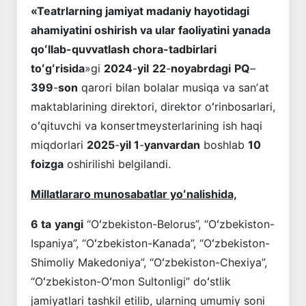
«Teatrlarning jamiyat madaniy hayotidagi
ahamiyatini oshirish va ular faoliyatini yanada
qoʻllab-quvvatlash chora-tadbirlari
toʻgʻrisida
»gi
2024
-
yil
22
-
noyabrdagi
PQ
–
399
-
son
qarori bilan bolalar musiqa va sanʼat
maktablarining direktori, direktor oʻrinbosarlari,
oʻqituvchi va konsertmeysterlarining ish haqi
miqdorlari
2025
-
yil 1
-
yanvardan
boshlab
10
foizga
oshirilishi belgilandi.
Millatlararo munosabatlar yoʻnalishida,
6 ta
yangi
“Oʻzbekiston-Belorus”, “Oʻzbekiston-
Ispaniya”, “Oʻzbekiston-Kanada”, “Oʻzbekiston-
Shimoliy Makedoniya”, “Oʻzbekiston-Chexiya”,
“Oʻzbekiston-Oʻmon Sultonligi” doʻstlik
jamiyatlari tashkil etilib, ularning umumiy soni