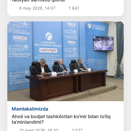
6 may 2026, 14:07
1 841
Mamlakatimizda
Aholi va budjet tashkilotlari ko‘mir bilan to‘liq
ta’minlandimi?
31 mart 2026, 18:30
2 577