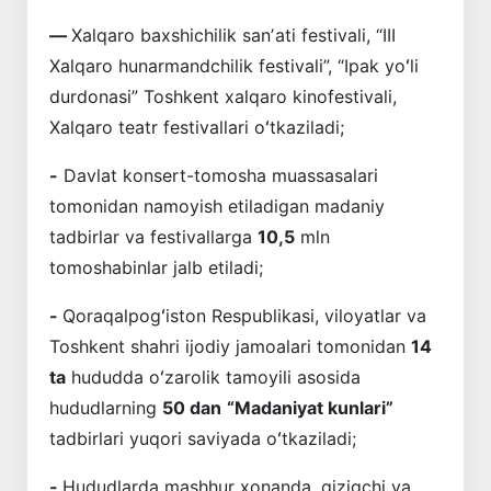
—
Xalqaro baxshichilik sanʼati festivali, “III
Xalqaro hunarmandchilik festivali”, “Ipak yoʻli
durdonasi” Toshkent xalqaro kinofestivali,
Xalqaro teatr festivallari oʻtkaziladi;
-
Davlat konsert-tomosha muassasalari
tomonidan namoyish etiladigan madaniy
tadbirlar va festivallarga
10,5
mln
tomoshabinlar jalb etiladi;
-
Qoraqalpogʻiston Respublikasi, viloyatlar va
Toshkent shahri ijodiy jamoalari tomonidan
14
ta
hududda oʻzarolik tamoyili asosida
hududlarning
50 dan
“Madaniyat kunlari”
tadbirlari yuqori saviyada oʻtkaziladi;
-
Hududlarda mashhur xonanda, qiziqchi va