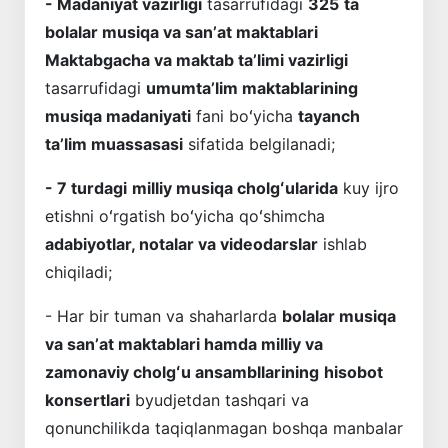
- Madaniyat vazirligi
tasarrufidagi
325
ta
bolalar musiqa va sanʼat maktablari
Maktabgacha va maktab taʼlimi vazirligi
tasarrufidagi
umumtaʼlim maktablarining
musiqa madaniyati
fani boʻyicha
tayanch
taʼlim muassasasi
sifatida belgilanadi;
- 7 turdagi
milliy musiqa cholgʻularida
kuy ijro
etishni oʻrgatish boʻyicha qoʻshimcha
adabiyotlar, notalar va videodarslar
ishlab
chiqiladi;
- Har bir tuman va shaharlarda
bolalar musiqa
va sanʼat maktablari hamda milliy va
zamonaviy cholgʻu ansambllarining
hisobot
konsertlari
byudjetdan tashqari va
qonunchilikda taqiqlanmagan boshqa manbalar