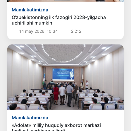
Mamlakatimizda
O‘zbekistonning ilk fazogiri 2028-yilgacha
uchirilishi mumkin
14 may 2026, 10:34
2 212
Mamlakatimizda
«Adolat» milliy huquqiy axborot markazi
faoliyati sarhisob qilindi