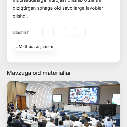
mutasaddilarga murojaat qilishib oʻzlarini
qiziqtirgan sohaga oid savollarga javoblar
olishdi.
Ulashish:
#Matbuot anjumani
Mavzuga oid materiallar