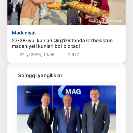
Madaniyat
27-28-iyul kunlari Qirg‘izistonda O‘zbekiston
madaniyati kunlari bo‘lib o‘tadi
27 iyl 2026, 10:06
2 977
Soʻnggi yangiliklar