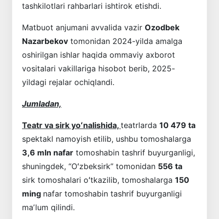
tashkilotlari rahbarlari ishtirok etishdi.
Matbuot anjumani avvalida vazir
Ozodbek
Nazarbekov
tomonidan 2024-yilda amalga
oshirilgan ishlar haqida ommaviy axborot
vositalari vakillariga hisobot berib, 2025-
yildagi rejalar ochiqlandi.
Jumladan,
Teatr va sirk yoʻnalishida,
teatrlarda
10 479 ta
spektakl namoyish etilib, ushbu tomoshalarga
3,6 mln nafar
tomoshabin tashrif buyurganligi,
shuningdek, “Oʻzbeksirk” tomonidan
556 ta
sirk tomoshalari oʻtkazilib, tomoshalarga
150
ming
nafar tomoshabin tashrif buyurganligi
maʼlum qilindi.