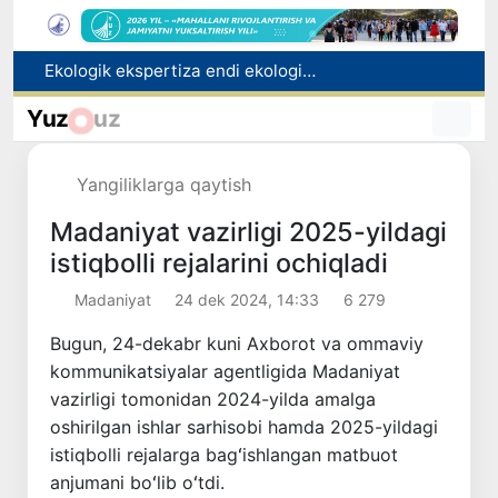
Dam olish kunlari Oʻzbekistonda havo 42 darajagacha isiydi
Oltoy Respublikasidan O‘zbekistonga 30 ming boshga yaqin qoramol yetkazib berildi
Yuz
uz
Mahalla bankiri: raqamlar ortidagi insonlar taqdiri
Toshkentdan Buyuk Britaniyaning Manchester shahriga to‘g‘ridan to‘g‘ri aviaqatnovlarni yo‘lga qo‘yish masalasi ko‘rib chiqilmoqda
Yangiliklarga qaytish
Ekologik ekspertiza endi ekologik xavflarni oldindan boshqarish tizimiga aylanadi
Madaniyat vazirligi 2025-yildagi
istiqbolli rejalarini ochiqladi
Madaniyat
24 dek 2024, 14:33
6 279
Bugun, 24-dekabr kuni Axborot va ommaviy
kommunikatsiyalar agentligida Madaniyat
vazirligi tomonidan 2024-yilda amalga
oshirilgan ishlar sarhisobi hamda 2025-yildagi
istiqbolli rejalarga bagʻishlangan matbuot
anjumani boʻlib oʻtdi.