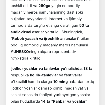
tashkil etildi va
250ga
yaqin nomoddiy
madaniy meros namunalarining dastlabki
hujjatlari tayyorlandi, internet va ijtimoiy
tarmoqlarda targʻib etishga qaratilgan
50
ta
audiovizual
asarlar yaratildi. Shuningdek,
“Rubob yasash va ijrochilik anʼanalari”
bilan
bogʻliq nomoddiy madaniy meros namunasi
YUNESKO
ning xalqaro reprezentativ
roʻyxatiga kiritildi.
Ijodkor yoshlar va tanlovlar yoʻnalishda,
18 ta
respublika
koʻrik-tanlovlar
va
festivallar
oʻtkazildi
hamda ularga
10 ming
nafardan ortiq
ijodkor yoshlar qamrab olinib, madaniyat va
sanʼat sohasida faoliyat yuritayotgan yoshlar
bilan hududlarda
14
ta
“Rahbar va yoshlar”