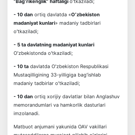
“Bagʻrikenglik” haftaligi
oʻtkaziladi;
- 10 dan
ortiq davlatda «
Oʻzbekiston
madaniyat kunlari
» madaniy tadbirlari
oʻtkaziladi;
- 5 ta davlatning madaniyat kunlari
Oʻzbekistonda oʻtkaziladi;
- 10 ta
davlatda Oʻzbekiston Respublikasi
Mustaqilligining 33-yilligiga bagʻishlab
madaniy tadbirlar oʻtkaziladi;
- 10 dan
ortiq xorijiy davlatlar bilan Anglashuv
memorandumlari va hamkorlik dasturlari
imzolanadi.
Matbuot anjumani yakunida OAV vakillari