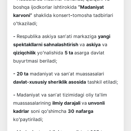
boshqa ijodkorlar ishtirokida
“Madaniyat
karvoni”
shaklida konsert
-
tomosha tadbirlari
oʻtkaziladi;
-
Respublika askiya sanʼati markaziga
yangi
spektakllarni sahnalashtirish
va
askiya
va
qiziqchilik
yoʻnalishida
5 ta
asarga davlat
buyurtmasi beriladi;
- 20 ta
madaniyat va sanʼat muassasalari
davlat-xususiy sheriklik asosida
tashkil etiladi;
-
Madaniyat va sanʼat tizimidagi oliy taʼlim
muassasalarining
ilmiy darajali
va
unvonli
kadrlar
soni qoʻshimcha
30
nafarga
koʻpaytiriladi;