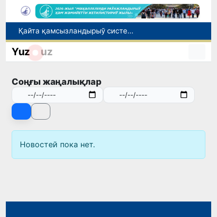
Қайта қамсызландырыў системасы тез раўажланып атырған Өзбекстан экономикасы ушын не береди?
Өзбекстанда төлемли автомобиль жолларын жаратыў ҳәм олардан пайдаланыў тәртиби белгиленди
Yuz
uz
Өзбекстан Бас министри Қырғызстан Президенти менен ЕАЭА илажлары шеңбериндеги ушырасыўда қатнасты
Өзбекстанда дем алыс күнлери ыссы болады: ҳаўа +42 градусқа шекем ысыйды
Соңғы жаңалықлар
Елимиз дөретиўшилери өз кәсиби ҳәм мийнети менен мақтанады
Новостей пока нет.