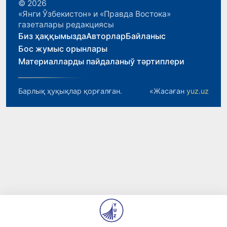
© 2026
«Янги Ўзбекистон» и «Правда Востока»
газеталары редакциясы
Биз ҳаққымызда
Авторлар
Байланыс
Бос жумыс орынлары
Материалларды пайдаланыў тәртиплери
Барлық ҳуқықлар қорғалған.
«Жасаған
yuz.uz