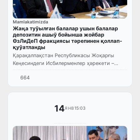
Mamlakatimizda
Жаңа туўылған балалар ушын балалар
депозитин ашыў бойынша жойбар
ӨзЛиДеП фракциясы тәрепинен қоллап-
қуўатланды
Қарақалпақстан Республикасы Жоқарғы
Кеңесиндеги Исбилерменлер ҳәрекети –
Өзбекстан Либерал-демократиялық
664
партиясы фракциясының гезектеги
мәжилиси болып өтти.
14
15:03
ЯНВ