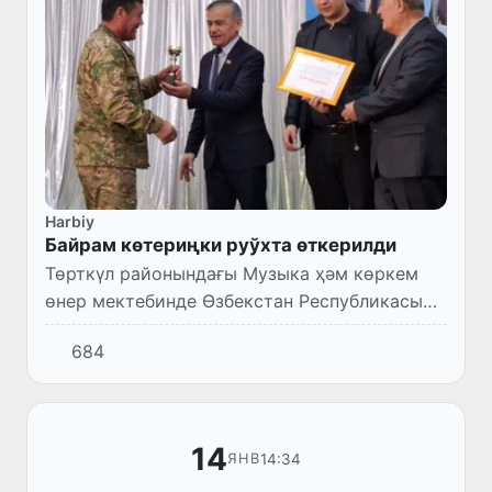
Harbiy
Байрам көтериңки руўхта өткерилди
Төрткүл районындағы Музыка ҳәм көркем
өнер мектебинде Өзбекстан Республикасы
Қураллы Күшлериниң дүзилгенине 33 жыл
684
ҳәм «14-январь –Ўатан қорғаўшылары күни»
мүнәсибети менен байрам...
14
14:34
ЯНВ