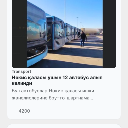
Transport
Нөкис қаласы ушын 12 автобус алып
келинди
Бул автобуслар Нөкис қаласы ишки
жөнелислерине брутто-шәртнама
тийкарында жайластырылады.
4200