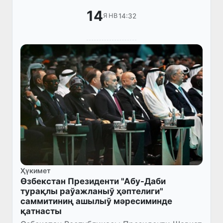
14
14:32
ЯНВ
Ҳүкимет
Өзбекстан Президенти "Абу-Даби
турақлы раўажланыў ҳәптелиги"
саммитиниң ашылыў мәресиминде
қатнасты