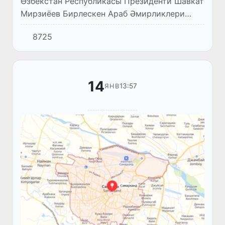
Өзбекстан Республикасы Президенти Шавкат
Мирзиёев Бирлескен Араб Әмирликлери
Президенти Шайх Муҳаммад Ол Наҳаённың
8725
мирәт етиўине бола рәсмий сапар менен
Абу-Даби қаласында болмақта...
14
13:57
ЯНВ