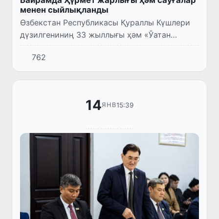
менен сыйлықланды
Өзбекстан Республикасы Қураллы Күшлери
дүзилгениниң 33 жыллығы ҳәм «Ўатан
қорғаўшылары күни» байрамы мүнәсибети
762
менен Тахтакөпир районлық Мәденият
орайында район белсендилери, нура...
14
15:39
ЯНВ