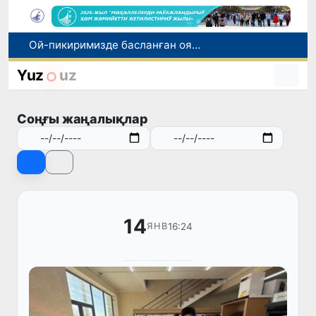
Ой-пикиримизде басланған ояныў жоқары шеклерге жетеклеп атыр
Өзбекстан мал гөши импортын арттырды: Ҳиндстан ҳәм Беларусь тийкарғы жеткерип бериўшилерге айланды
Өзбекстан ўәкиллери көркем гимнастика бойынша жәҳән чемпионатында қатнасады
Yuz
uz
Июль айында Өзбекстанда азық-аўқат өнимлери баҳасының төменлеўи, айырым товарлар ҳәм хызметлер баҳасының өсиўи бақланды
Мәмлекетлик хызмет: лаўазым емес, потенциал ҳәм нәтийже баҳаланатуғын жаңа дәўир
Соңғы жаңалықлар
14
16:24
ЯНВ