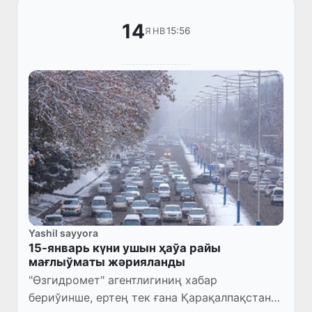
14
15:56
ЯНВ
Yashil sayyora
15-январь күни ушын ҳаўа райы
мағлыўматы жәрияланды
"Өзгидромет" агентлигиниң хабар
бериўинше, ертең тек ғана Қарақалпақстан