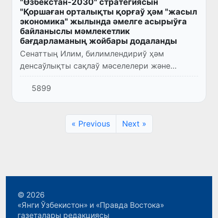
"Өзбекстан-2030" стратегиясын
"Қоршаған орталықты қорғаў ҳәм "жасыл
экономика" жылында әмелге асырыўға
байланыслы мәмлекетлик
бағдарламаның жойбары додаланды
Сенаттың Илим, билимлендириў ҳәм
денсаўлықты сақлаў мәселелери және
Халықаралық қатнасықлар, сыртқы
5899
экономикалық байланыслар, сырт ел
инвестициялары ҳәм туризм мәселелери
комитетле...
« Previous
Next »
© 2026
«Янги Ўзбекистон» и «Правда Востока»
газеталары редакциясы