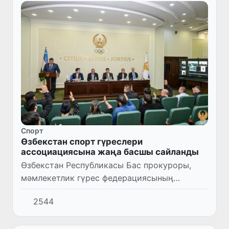
Спорт
Өзбекстан спорт гүреслери
ассоциациясына жаңа басшы сайланды
Өзбекстан Республикасы Бас прокуроры,
мәмлекетлик гүрес федерациясының
басшысы Ниғматилла Йўлдошев мәмлекет
2544
спорт гүреслери ассоциациясының баслығы
етип сайланды.