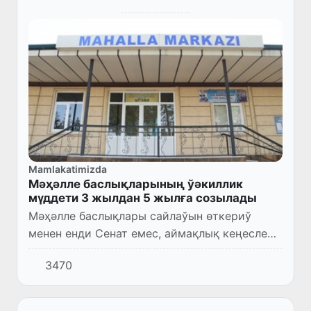
Mamlakatimizda
Мәҳәлле баслықларының ўәкиллик
мүддети 3 жылдан 5 жылға созылады
Мәҳәлле баслықлары сайлаўын өткериў
менен енди Сенат емес, аймақлық кеңеслер
шуғылланады.
3470