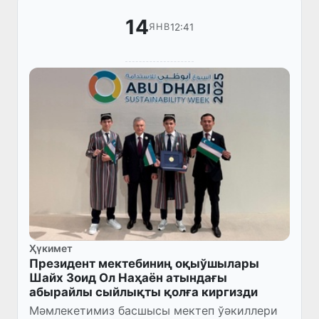
14
12:41
ЯНВ
Ҳүкимет
Президент мектебиниң оқыўшылары
Шайх Зоид Ол Наҳаён атындағы
абырайлы сыйлықты қолға киргизди
Мәмлекетимиз басшысы мектеп ўәкиллери