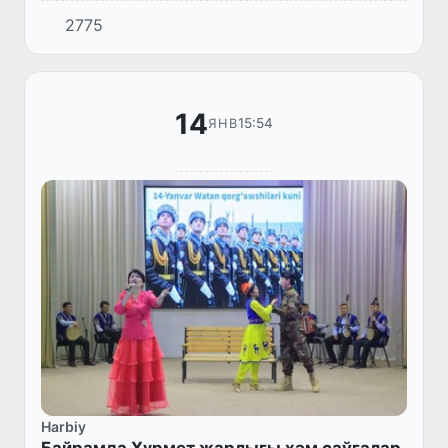
Республикасы, Хорезм ўәлаятының айырым
2775
орынларында жаўын-шашын күтилиўи
мүмкин.
14
15:54
ЯНВ
Harbiy
Байрамда Ҳүрмет жарлығы ҳәм саўғалар