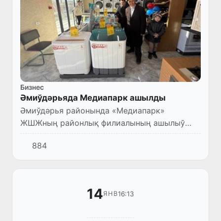
Бизнес
Әмиўдәрьяда Медиапарк ашылды
Әмиўдәрья районында «Медиапарк»
ЖШЖның районлық филиалының ашылыў
мәресими болып өтти.
884
14
16:13
ЯНВ