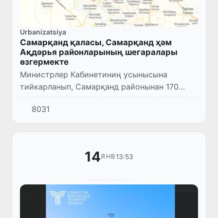
Urbanizatsiya
Самарқанд қаласы, Самарқанд ҳәм
Ақдәрья районларының шегаралары
өзгермекте
Министрлер Кабинетиниң усынысына
тийкарланып, Самарқанд районынан 170
гектар ҳәм Ақдәрья районынан 243 гектар
8031
жер майданы Самарқанд қаласының
қурамына өткерилиўи нәзерде тутылмақта...
14
13:53
ЯНВ