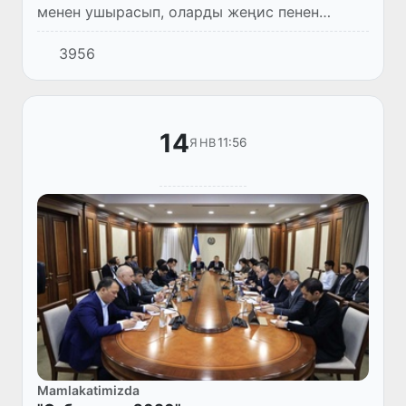
менен ушырасып, оларды жеңис пенен
қызғын қутлықлады.
3956
14
11:56
ЯНВ
Mamlakatimizda